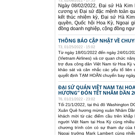
T3, 02/08/2022 - 17:55
Ngày 08/02/2022, Đại sứ Hà Kim N
cương vị Đại sứ đặc mệnh toàn 
kết thúc nhiệm kỳ, Đại sứ Hà Kim
quyền, Quốc hội Hoa Kỳ, Ngoại gi
đồng doanh nghiệp, cộng đồng ngườ
THÔNG BÁO CẬP NHẬT VỀ CHUYẾ
T3, 01/25/2022 - 15:02
Từ ngày 18/01/2022 đến ngày 24/01/20
(Vietnam Airlines) và cơ quan chức nă
trợ đưa công dân Việt Nam từ Hoa Kỳ 
khảo sát và cân nhắc các yếu tố liên
quyết định TẠM HOÃN chuyến bay ngày
ĐẠI SỨ QUÁN VIỆT NAM TẠI H
HƯƠNG” ĐÓN TẾT NHÂM DẦN 2
T6, 01/21/2022 - 23:02
Tối 21/1/2022, tại thủ đô Washington D
Xuân Quê hương mừng xuân Nhâm Dần 20
khách mời từ các điểm cầu trên khắp 
người Việt Nam tại Hoa Kỳ cùng nhiều
chương trình còn có sự tham dự của t
Ngoại trưởng Mark Lambert cùng nhiều