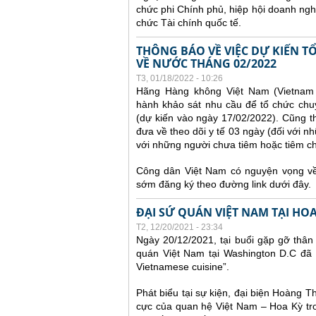
chức phi Chính phủ, hiệp hội doanh ngh
chức Tài chính quốc tế.
THÔNG BÁO VỀ VIỆC DỰ KIẾN 
VỀ NƯỚC THÁNG 02/2022
T3, 01/18/2022 - 10:26
Hãng Hàng không Việt Nam (Vietnam A
hành khảo sát nhu cầu để tổ chức chu
(dự kiến vào ngày 17/02/2022).
Cũng t
đưa về theo dõi y tế 03 ngày (đối với nh
với những người chưa tiêm hoặc tiêm chưa
Công dân Việt Nam có nguyện vọng về 
sớm đăng ký theo đường link dưới đây.
ĐẠI SỨ QUÁN VIỆT NAM TẠI HO
T2, 12/20/2021 - 23:34
Ngày 20/12/2021, tại buổi gặp gỡ thân
quán Việt Nam tại Washington D.C đã 
Vietnamese cuisine”.
Phát biểu tại sự kiện, đại biện Hoàng 
cực của quan hệ Việt Nam – Hoa Kỳ tro