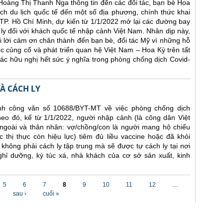
 Hoàng Thị Thanh Nga thông tin đến các đối tác, bạn bè Hoa
h du lịch quốc tế đến một số địa phương, chính thức khai
TP. Hồ Chí Minh, dự kiến từ 1/1/2022 mở lại các đường bay
 ly đối với khách quốc tế nhập cảnh Việt Nam. Nhân dịp này,
 lời cảm ơn chân thành đến bạn bè, đối tác Mỹ vì những hỗ
ệc củng cố và phát triển quan hệ Việt Nam – Hoa Kỳ trên tất
 tác hữu nghị hết sức ý nghĩa trong phòng chống dịch Covid-
À CÁCH LY
nh công văn số 10688/BYT-MT về việc phòng chống dịch
eo đó, kể từ 1/1/2022, người nhập cảnh (là công dân Việt
goài và thân nhân: vợ/chồng/con là người mang hộ chiếu
 thị thực còn hiệu lực) tiêm đủ liều vaccine hoặc đã khỏi
hông phải cách ly tập trung mà sẽ được tự cách ly tại nơi
ghỉ dưỡng, ký túc xá, nhà khách của cơ sở sản xuất, kinh
5
6
7
8
9
10
11
12
…
sau ›
cuối »