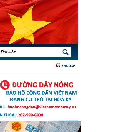
BIỂU MẪU TÌM KIẾM
TÌM KIẾM
ENGLISH