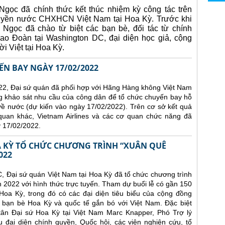
gọc đã chính thức kết thúc nhiệm kỳ công tác trên
quyền nước CHXHCN Việt Nam tại Hoa Kỳ.
Trước khi
 Ngọc đã chào từ biệt các bạn bè, đối tác từ chính
ao Đoàn tại Washington DC, đại diện học giả, cộng
i Việt tại Hoa Kỳ.
N BAY NGÀY 17/02/2022
22, Đại sứ quán đã phối hợp với Hãng Hàng không Việt Nam
ng khảo sát nhu cầu của công dân để tổ chức chuyến bay hỗ
về nước (dự kiến vào ngày 17/02/2022).
Trên cơ sở kết quả
 quan khác, Vietnam Airlines và các cơ quan chức năng đã
 17/02/2022.
OA KỲ TỔ CHỨC CHƯƠNG TRÌNH “XUÂN QUÊ
022
C, Đại sứ quán Việt Nam tại Hoa Kỳ đã tổ chức chương trình
22 với hình thức trực tuyến. Tham dự buổi lễ có gần 150
Hoa Kỳ, trong đó có các đại diện tiêu biểu của cộng đồng
 bạn bè Hoa Kỳ và quốc tế gắn bó với Việt Nam. Đặc biệt
ân Đại sứ Hoa Kỳ tại Việt Nam Marc Knapper, Phó Trợ lý
 đại diện chính quyền, Quốc hội, các viện nghiên cứu, tổ