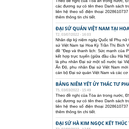
Theo đề nghị của Tòa án trong nước, ĐS
các đương sự có tên theo Danh sách tr
liên hệ theo số điện thoại 2028610737
thêm thông tin chi tiết.
ĐẠI SỨ QUÁN VIỆT NAM TẠI HO
T2, 03/07/2022 - 16:03
Nhân dịp kỷ niệm ngày Quốc tế Phụ nữ 0
sứ Việt Nam tại Hoa Kỳ Trần Thị Bích V
đề “Đẹp và thanh lịch: Sức mạnh của Ph
kết hợp trực tuyến (giữa đầu cầu Hà N
là phu nhân Đại sứ một số nước tại V
Ấn Độ, phu nhân Đại sứ Việt Nam mới 
cán bộ Đại sứ quán Việt Nam và các cơ
BẢNG NIÊM YẾT ỦY THÁC TƯ PH
T5, 03/03/2022 - 15:49
Theo đề nghị của Tòa án trong nước, ĐS
các đương sự có tên theo Danh sách tr
liên hệ theo số điện thoại 2028610737
thêm thông tin chi tiết.
ĐẠI SỨ HÀ KIM NGỌC KẾT THÚC