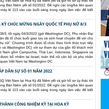
Q Việt Nam tại Hoa Kỳ đã Niêm yết và gửi hồ sơ ủy thác tới
ong Bản Niêm yết số 02/2022. Đề nghị các ông/bà liên quan
 máy lẻ 113 vào các buổi sáng trong ngày làm việc để biết
A KỲ CHÚC MỪNG NGÀY QUỐC TẾ PHỤ NỮ 8/3
8/3, tối ngày 04/3/2022 (giờ Washington DC), Phu nhân Đại
ân đã tổ chức buổi giao lưu và sinh hoạt chuyên đề với chủ
ụ nữ”. Chương trình được tổ chức theo hình thức trực tiếp
ội và Washington DC) với sự tham dự của gần 40 khách mời
iệt Nam gồm Campuchia, Thái Lan, Indonesia, Singapore và
được bổ nhiệm tại Israel, toàn thể nữ cán bộ và phu nhân
 quan Việt Nam tại Washington DC.
ÁP DÂN SỰ SỐ 01 NĂM 2022
Q Việt Nam tại Hoa Kỳ đã Niêm yết và gửi hồ sơ ủy thác tới
ong Bản Niêm yết số 01/2022. Đề nghị các ông/bà liên quan
 máy lẻ 113 vào các buổi sáng trong ngày làm việc để biết
 THÀNH CÔNG NHIỆM KỲ TẠI HOA KỲ