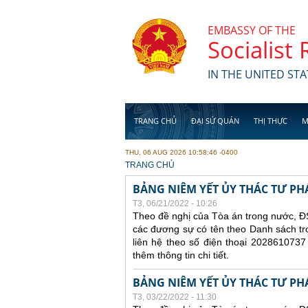
Skip to main content
EMBASSY OF THE
Socialist
IN THE UNITED STA
TRANG CHỦ
ĐẠI SỨ QUÁN
THỊ THỰC
M
THU, 06 AUG 2026 10:58:46 -0400
YOU ARE HERE
TRANG CHỦ
BẢNG NIÊM YẾT ỦY THÁC TƯ PH
T3, 06/21/2022 - 10:26
Theo đề nghị của Tòa án trong nước, ĐS
các đương sự có tên theo Danh sách tr
liên hệ theo số điện thoại 2028610737
thêm thông tin chi tiết.
BẢNG NIÊM YẾT ỦY THÁC TƯ PH
T3, 03/22/2022 - 11:30