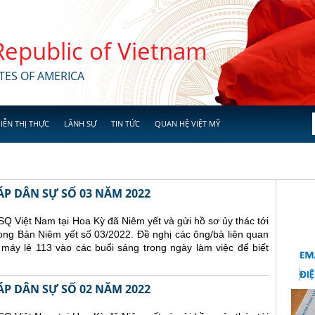
 Republic of Vietnam
TES OF AMERICA
IỄN THỊ THỰC
LÃNH SỰ
TIN TỨC
QUAN HỆ VIỆT MỸ
ÁP DÂN SỰ SỐ 03 NĂM 2022
Q Việt Nam tại Hoa Kỳ đã Niêm yết và gửi hồ sơ ủy thác tới
ong Bản Niêm yết số 03/2022. Đề nghị các ông/bà liên quan
 máy lẻ 113 vào các buổi sáng trong ngày làm việc để biết
ÁP DÂN SỰ SỐ 02 NĂM 2022