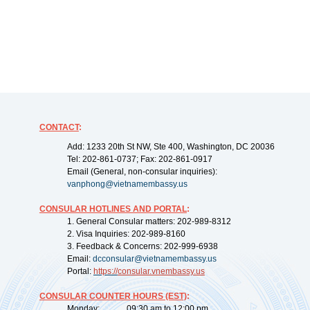
CONTACT
:
Add: 1233 20th St NW, Ste 400, Washington, DC 20036
Tel: 202-861-0737; Fax: 202-861-0917
Email (General, non-consular inquiries):
vanphong@vietnamembassy.us
CONSULAR HOTLINES AND PORTAL
:
1. General Consular matters: 202-989-8312
2. Visa Inquiries: 202-989-8160
3. Feedback & Concerns: 202-999-6938
Email:
dcconsular@vietnamembassy.us
Portal:
https://
consular.vnembassy.us
CONSULAR COUNTER HOURS (EST)
:
Monday: 09:30 am to 12:00 pm