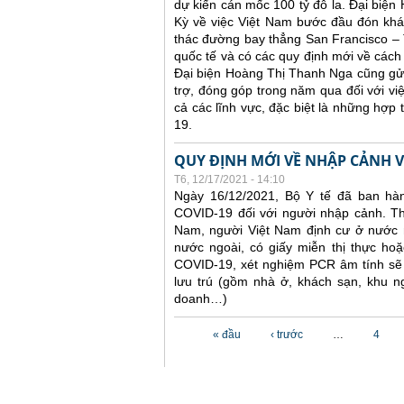
dự kiến cán mốc 100 tỷ đô la. Đại biện
Kỳ về việc Việt Nam bước đầu đón khác
thác đường bay thẳng San Francisco – 
quốc tế và có các quy định mới về cách
Đại biện Hoàng Thị Thanh Nga cũng gửi
trợ, đóng góp trong năm qua đối với vi
cả các lĩnh vực, đặc biệt là những hợp
19.
QUY ĐỊNH MỚI VỀ NHẬP CẢNH V
T6, 12/17/2021 - 14:10
Ngày 16/12/2021, Bộ Y tế đã ban hà
COVID-19 đối với người nhập cảnh. Th
Nam, người Việt Nam định cư ở nước n
nước ngoài, có giấy miễn thị thực hoặc
COVID-19, xét nghiệm PCR âm tính sẽ k
lưu trú (gồm nhà ở, khách sạn, khu n
doanh…)
Các trang
« đầu
‹ trước
…
4