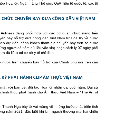
iệp Hoa Kỳ, Ngân hàng Thế giới, Quỹ Tiền tệ quốc tế, các tổ
TỔ CHỨC CHUYẾN BAY ĐƯA CÔNG DÂN VIỆT NAM
irlines) đang phối hợp với các cơ quan chức năng tiến
yến bay hỗ trợ đưa công dân Việt Nam từ Hoa Kỳ về nước
heo dự kiến, hành khách tham gia chuyến bay trên sẽ được
ững người đã tiêm đủ liều vắc-xin) hoặc cách ly 07 ngày (đối
 đủ liều) tại cơ sở y tế chỉ định.
nước trên chuyến bay hỗ trợ của Chính phủ nói trên cần
A KỲ PHÁT HÀNH CLIP ẨM THỰC VIỆT NAM
 mật với bạn bè, đối tác Hoa Kỳ nhân dịp cuối năm, Đại sứ
chính thức phát hành clip Ẩm thực Việt Nam – “The Art of
Thị Thanh Nga bày tỏ vui mừng về những bước phát triển tích
ng năm 2021, đặc biệt khi kim ngạch thương mại hai chiều