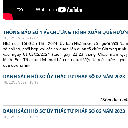
THÔNG BÁO SỐ 1 VỀ CHƯƠNG TRÌNH XUÂN QUÊ HƯƠN
T6, 12/15/2023 - 17:07
Nhân dịp Tết Giáp Thìn 2024, Ủy ban Nhà nước về người Việt Nam
sẽ chủ trì, phối hợp với các cơ quan liên quan tổ chức Chương trì
vào ngày 01-02/02/2024 (tức ngày 22-23 tháng Chạp năm Qu
Minh. Ban Tổ chức kính mời bà con người Việt Nam ở nước ngoài
qua đường link.
DANH SÁCH HỒ SƠ ỦY THÁC TƯ PHÁP SỐ 07 NĂM 2023
T6, 12/15/2023 - 15:35
(Kèm theo bả
DANH SÁCH HỒ SƠ ỦY THÁC TƯ PHÁP SỐ 06 NĂM 2023
T6, 12/15/2023 - 15:29