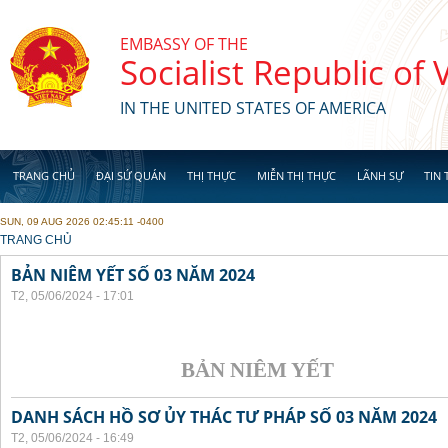
Skip to main content
EMBASSY OF THE
Socialist Republic of
IN THE UNITED STATES OF AMERICA
TRANG CHỦ
ĐẠI SỨ QUÁN
THỊ THỰC
MIỄN THỊ THỰC
LÃNH SỰ
TIN 
SUN, 09 AUG 2026 02:45:11 -0400
YOU ARE HERE
TRANG CHỦ
BẢN NIÊM YẾT SỐ 03 NĂM 2024
T2, 05/06/2024 - 17:01
BẢN NIÊM YẾT
DANH SÁCH HỒ SƠ ỦY THÁC TƯ PHÁP SỐ 03 NĂM 2024
T2, 05/06/2024 - 16:49