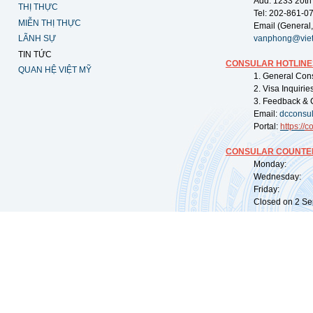
Add: 1233 20th
THỊ THỰC
Tel: 202-861-0
MIỄN THỊ THỰC
Email (General,
LÃNH SỰ
vanphong@vie
TIN TỨC
CONSULAR HOTLINE
QUAN HỆ VIỆT MỸ
1. General Con
2. Visa Inquiri
3. Feedback & 
Email:
dcconsu
Portal:
https://
co
CONSULAR COUNTER
Monday: 09:
Wednesday: 0
Friday: 09:
Closed on 2 Sep