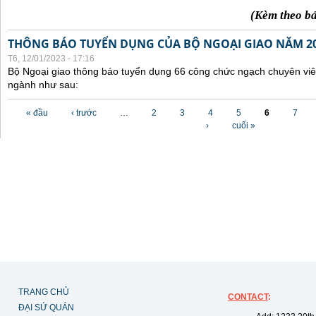
(Kèm theo b
THÔNG BÁO TUYỂN DỤNG CỦA BỘ NGOẠI GIAO NĂM 2
T6, 12/01/2023 - 17:16
Bộ Ngoại giao thông báo tuyển dụng 66 công chức ngạch chuyên viê
ngành như sau:
Các trang
« đầu
‹ trước
…
2
3
4
5
6
7
›
cuối »
TRANG CHỦ
CONTACT
:
ĐẠI SỨ QUÁN