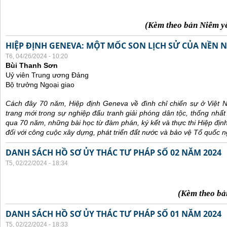
(Kèm theo bản Niêm y
HIỆP ĐỊNH GENEVA: MỘT MỐC SON LỊCH SỬ CỦA NỀN N
T6, 04/26/2024 - 10:20
Bùi Thanh Sơn
Uỷ viên Trung ương Đảng
Bộ trưởng Ngoại giao
Cách đây 70 năm, Hiệp định Geneva về đình chỉ chiến sự ở Việt 
trang mới trong sự nghiệp đấu tranh giải phóng dân tộc, thống nhất
qua 70 năm, những bài học từ đàm phán, ký kết và thực thi Hiệp địn
đối với công cuộc xây dựng, phát triển đất nước và bảo vệ Tổ quốc n
DANH SÁCH HỒ SƠ ỦY THÁC TƯ PHÁP SỐ 02 NĂM 2024
T5, 02/22/2024 - 18:34
(Kèm theo bả
DANH SÁCH HỒ SƠ ỦY THÁC TƯ PHÁP SỐ 01 NĂM 2024
T5, 02/22/2024 - 18:33