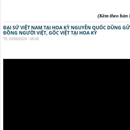
(Kèm theo bản 
ĐẠI SỨ VIỆT NAM TẠI HOA KỲ NGUYỄN QUỐC DŨNG GỬI
ĐỒNG NGƯỜI VIỆT, GỐC VIỆT TẠI HOA KỲ
T5, 02/08/2024 - 08:46