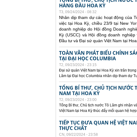
TỔNG BÍ THƯ, CHỦ TỊCH NƯỚC
HÀNG ĐẦU HOA KỲ
T3, 09/24/2024 - 08:32
Nhân dịp tham dự các hoạt động của T
việc tại Hoa Kỳ, chiều 23/9 tại New Y
doanh nghiệp do Hội đồng Doanh ngh
Kỳ (USCC) và Hội đồng doanh nghiệp v
Đầu tư và Đại sứ quán Việt Nam tại Hoa
TOÀN VĂN PHÁT BIỂU CHÍNH SÁ
TẠI ĐẠI HỌC COLUMBIA
T2, 09/23/2024 - 23:15
Đại sứ quán Việt Nam tại Hoa Kỳ xin trân trọng
Lâm tại Đại học Columbia nhân dịp tham dự Tu
TỔNG BÍ THƯ, CHỦ TỊCH NƯỚC T
NAM TẠI HOA KỲ
T2, 09/23/2024 - 23:00
Tổng Bí thư, Chủ tịch nước Tô Lâm ghi nhận và
Việt Nam tại Hoa Kỳ thúc đẩy mối quan hệ hợp 
TIẾP TỤC ĐƯA QUAN HỆ VIỆT N
THỰC CHẤT
CN, 09/22/2024 - 23:58