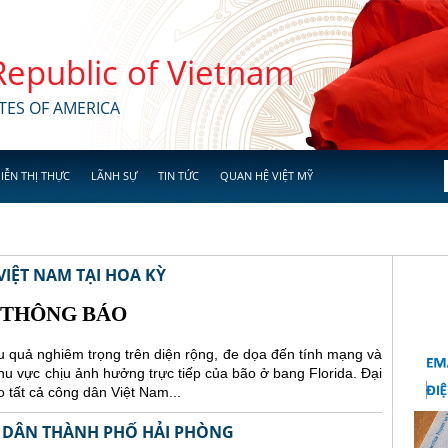
 Republic of Vietnam
TES OF AMERICA
IỄN THỊ THỰC
LÃNH SỰ
TIN TỨC
QUAN HỆ VIỆT MỸ
IỆT NAM TẠI HOA KỲ
THÔNG BÁO
 quả nghiêm trọng trên diện rộng, đe dọa đến tính mạng và
 khu vực chịu ảnh hưởng trực tiếp của bão ở bang Florida.
Đại
 tất cả công dân Việt Nam...
 DÂN THÀNH PHỐ HẢI PHÒNG