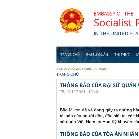
Skip to main content
EMBASSY OF THE
Socialist
IN THE UNITED STA
TRANG CHỦ
ĐẠI SỨ QUÁN
THỊ THỰC
M
SAT, 08 AUG 2026 08:57:09 -0400
YOU ARE HERE
TRANG CHỦ
THÔNG BÁO CỦA ĐẠI SỨ QUÁN V
T5, 10/10/2024 - 10:40
Bão Milton đã và đang gây ra những hậu
tài sản của người dân, đặc biệt tại các
sứ quán Việt Nam tại Hoa Kỳ khuyến cáo
THÔNG BÁO CỦA TÒA ÁN NHÂN