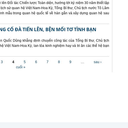
lên Đối tác Chiến lược Toàn diện, hướng tới kỷ niệm 30 năm thiết lập
 lịch sử quan hệ Việt Nam-Hoa Kỳ, Tổng Bí thư, Chủ tịch nước Tô Lâm
 hình mẫu trong quan hệ quốc tế về hàn gắn và xây dựng quan hệ sau
NG CỐ ĐÀ TIẾN LÊN, BỆN MỐI TƠ TÌNH BẠN
ễn Quốc Dũng khẳng định chuyến công tác của Tổng Bí thư, Chủ tịch
hệ Việt Nam-Hoa Kỳ, lan tỏa kinh nghiệm hay và tri ân các thế hệ bạn
3
4
5
6
7
8
9
…
sau ›
cuối »