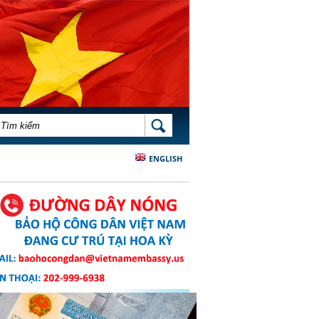
BIỂU MẪU TÌM KIẾM
TÌM KIẾM
ENGLISH