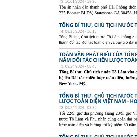
T3, 10/01/2024 - 18:36
Tòa án nhân dân thành phố Hải Phòng thôn
225 Booster BLDV, Statesboro GA 30458, H
TỔNG BÍ THƯ, CHỦ TỊCH NƯỚC 
T4, 09/25/2024 - 16:15
Tổng Bí thư, Chủ tịch nước Tô Lâm khẳng định
thành đối tác, đối tác toàn diện và bây giờ đạt
TOÀN VĂN PHÁT BIỂU CỦA TỔN
NĂM ĐỐI TÁC CHIẾN LƯỢC TOÀN 
T3, 09/24/2024 - 08:45
Tổng Bí thư, Chủ tịch nước Tô Lâm vừa c
hệ lên Đối tác chiến lược toàn diện, hướn
New York, Mỹ.
TỔNG BÍ THƯ, CHỦ TỊCH NƯỚC T
LƯỢC TOÀN DIỆN VIỆT NAM - H
T3, 09/24/2024 - 08:35
Tối 22/9, giờ địa phương (sáng 23/9, giờ V
nước Tô Lâm và Phu nhân cùng đoàn đại bi
lược toàn diện và hướng tới kỷ niệm 30 nă