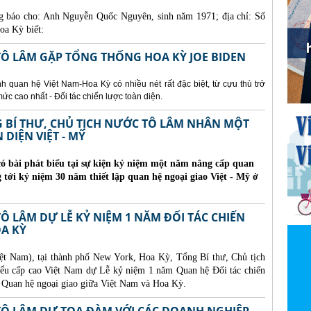
g báo cho:
Anh Nguyễn Quốc Nguyên, sinh năm 1971; địa chỉ: Số
oa Kỳ biết:
TÔ LÂM GẶP TỔNG THỐNG HOA KỲ JOE BIDEN
 quan hệ Việt Nam-Hoa Kỳ có nhiều nét rất đặc biệt, từ cựu thù trở
 mức cao nhất - Đối tác chiến lược toàn diện.
G BÍ THƯ, CHỦ TỊCH NƯỚC TÔ LÂM NHÂN MỘT
DIỆN VIỆT - MỸ
ó bài phát biểu tại sự kiện kỷ niệm một năm nâng cấp quan
g tới kỷ niệm 30 năm thiết lập quan hệ ngoại giao Việt - Mỹ ở
Ô LÂM DỰ LỄ KỶ NIỆM 1 NĂM ĐỐI TÁC CHIẾN
OA KỲ
iệt Nam), tại thành phố New York, Hoa Kỳ, Tổng Bí thư, Chủ tịch
ểu cấp cao Việt Nam dự Lễ kỷ niệm 1 năm Quan hệ Đối tác chiến
m Quan hệ ngoại giao giữa Việt Nam và Hoa Kỳ.