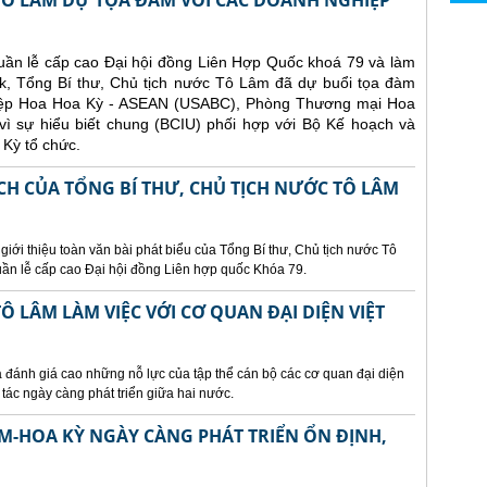
 TÔ LÂM DỰ TỌA ĐÀM VỚI CÁC DOANH NGHIỆP
uần lễ cấp cao Đại hội đồng Liên Hợp Quốc khoá 79 và làm
ork, Tổng Bí thư, Chủ tịch nước Tô Lâm đã dự buổi tọa đàm
iệp Hoa Hoa Kỳ - ASEAN (USABC), Phòng Thương mại Hoa
ì sự hiểu biết chung (BCIU) phối hợp với Bộ Kế hoạch và
 Kỳ tổ chức.
CH CỦA TỔNG BÍ THƯ, CHỦ TỊCH NƯỚC TÔ LÂM
 giới thiệu toàn văn bài phát biểu của Tổng Bí thư, Chủ tịch nước Tô
ần lễ cấp cao Đại hội đồng Liên hợp quốc Khóa 79.
Ô LÂM LÀM VIỆC VỚI CƠ QUAN ĐẠI DIỆN VIỆT
 đánh giá cao những nỗ lực của tập thể cán bộ các cơ quan đại diện
tác ngày càng phát triển giữa hai nước.
AM-HOA KỲ NGÀY CÀNG PHÁT TRIỂN ỔN ĐỊNH,