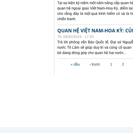
Tại sự kiện kỷ niệm một năm nâng cấp quan hệ 
quan hệ ngoại giao Việt Nam-Hoa Kỳ, điểm lại
cho rằng đây là một quá trình hiếm có và là
chiến tranh.
QUAN HỆ VIỆT NAM-HOA KỲ: CỦ
T6, 09/20/2024 - 17:05
Trả lời phỏng vấn Báo Quốc tế, Đại sứ Nguy
nước Tô Lâm sẽ giúp duy trì và củng cố quan 
bè đang đóng góp cho quan hệ hai nước...
Các trang
« đầu
‹ trước
1
2