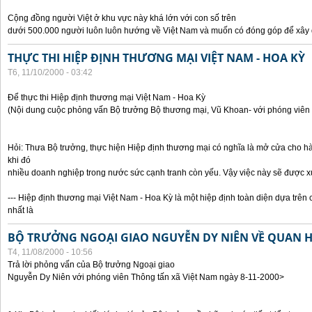
Cộng đồng người Việt ở khu vực này khá lớn với con số trên
dưới 500.000 người luôn luôn hướng về Việt Nam và muốn có đóng góp để xây
THỰC THI HIỆP ĐỊNH THƯƠNG MẠI VIỆT NAM - HOA KỲ
T6, 11/10/2000 - 03:42
Để thực thi Hiệp định thương mại Việt Nam - Hoa Kỳ
(Nội dung cuộc phỏng vấn Bộ trưởng Bộ thương mại, Vũ Khoan- với phóng viên 
Hỏi: Thưa Bộ trưởng, thực hiện Hiệp định thương mại có nghĩa là mở cửa cho h
khi đó
nhiều doanh nghiệp trong nước sức cạnh tranh còn yếu. Vậy việc này sẽ được x
--- Hiệp định thương mại Việt Nam - Hoa Kỳ là một hiệp định toàn diện dựa trên 
nhất là
BỘ TRƯỞNG NGOẠI GIAO NGUYỄN DY NIÊN VỀ QUAN HỆ
T4, 11/08/2000 - 10:56
Trả lời phỏng vấn của Bộ trưởng Ngoại giao
Nguyễn Dy Niên với phóng viên Thông tấn xã Việt Nam ngày 8-11-2000>