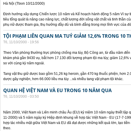
Hà Nội (Ttxvn 10/11/2000)
Định hướng xây dựng Chiến lược 10 năm và Kế hoạch hành động 5 năm Vì sự t
tiêu tổng quát là nâng cao năng lực, chất lượng đời sống vật chất và tinh thần 
phụ nữ được tham gia, thụ hưởng đầy đủ và bình đẳng trong mọi lĩnh vực của đờ
TỘI PHẠM LIÊN QUAN MA TUÝ GIẢM 12,6% TRONG 10 
T6, 11/10/2000 - 19:56
Theo Văn phòng thường trực phòng chống ma túy, Bộ Công an, từ đầu năm đến 
khám phá gần 9430 vụ, bắt hơn 17.130 đối tượng phạm tội ma túy; giảm 12,6% 
so với cùng kỳ năm ngoái.
Tang vật thu giữ được bao gồm 51,26 kg heroin, gần 470 kg thuốc phiện, hơn 2.
dược gây nghiện, hơn 66.000 liều ma túy ...và nhiều tang vật phạm tội khác.
QUAN HỆ VIỆT NAM VÀ EU TRONG 10 NĂM QUA
T6, 11/10/2000 - 03:50
Năm 2000, Việt Nam và Liên minh châu Âu (EU) kỷ niệm 10 năm ngày thiết lập q
11-2000) và 5 năm ngày ký Hiệp định khung về hợp tác Việt Nam - EU (17-7-199
hợp tác nhiều mặt giữa Việt Nam và EU đã đạt được những kết quả lớn, tạo tiền 
theo.