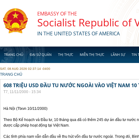
Skip to main content
EMBASSY OF THE
Socialist Republic of
IN THE UNITED STATES OF AMERICA
TRANG CHỦ
ĐẠI SỨ QUÁN
THỊ THỰC
MIỄN THỊ THỰC
LÃNH SỰ
TIN 
SAT, 08 AUG 2026 02:37:14 -0400
YOU ARE HERE
TRANG CHỦ
608 TRIỆU USD ĐẦU TU NƯỚC NGOÀI VÀO VIỆT NAM 1
T7, 11/11/2000 - 15:34
Hà Nội (Ttxvn 10/11/2000)
Theo Bộ Kế hoạch và Đầu tư, 10 tháng qua đã có thêm 245 dự án đầu tư nước ng
được cấp phép hoạt động tại Việt Nam.
Các tỉnh phía nam vẫn dẫn đầu về thu hút vốn đầu tư nước ngoài. Trong đó, Bì