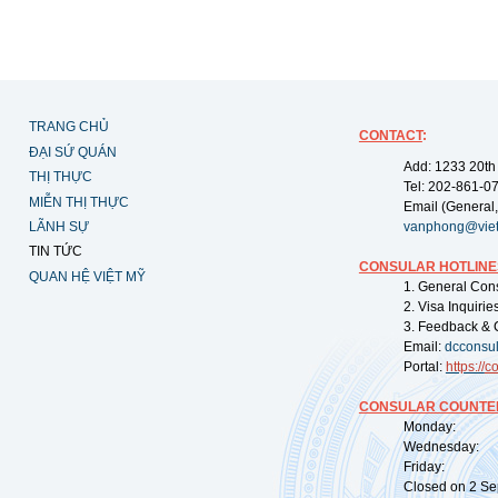
TRANG CHỦ
CONTACT
:
ĐẠI SỨ QUÁN
Add: 1233 20th
THỊ THỰC
Tel: 202-861-0
MIỄN THỊ THỰC
Email (General,
LÃNH SỰ
vanphong@vie
TIN TỨC
CONSULAR HOTLINE
QUAN HỆ VIỆT MỸ
1. General Con
2. Visa Inquiri
3. Feedback & 
Email:
dcconsu
Portal:
https://
co
CONSULAR COUNTER
Monday: 09:
Wednesday: 0
Friday: 09:
Closed on 2 Sep