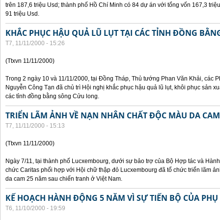
trên 187,6 triệu Usd; thành phố Hồ Chí Minh có 84 dự án với tổng vốn 167,3 triệ
91 triệu Usd.
KHẮC PHỤC HẬU QUẢ LŨ LỤT TẠI CÁC TỈNH ĐỒNG BẰ
T7, 11/11/2000 - 15:26
(Ttxvn 11/11/2000)
Trong 2 ngày 10 và 11/11/2000, tại Đồng Tháp, Thủ tướng Phan Văn Khải, các
Nguyễn Công Tạn đã chủ trì Hội nghị khắc phục hậu quả lũ lụt, khôi phục sản xu
các tỉnh đồng bằng sông Cửu long.
TRIỂN LÃM ẢNH VỀ NẠN NHÂN CHẤT ĐỘC MÀU DA CAM
T7, 11/11/2000 - 15:13
(Ttxvn 11/11/2000)
Ngày 7/11, tại thành phố Lucxembourg, dưới sự bảo trợ của Bộ Hợp tác và Hà
chức Caritas phối hợp với Hội chữ thập đỏ Lucxembourg đã tổ chức triển lãm 
da cam 25 năm sau chiến tranh ở Việt Nam.
KẾ HOẠCH HÀNH ĐỘNG 5 NĂM VÌ SỰ TIẾN BỘ CỦA PHỤ
T6, 11/10/2000 - 19:59