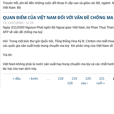
Trưuớc hết, phi kể đến những cuộc đối thoại ở cấp cao và giữa các Bộ, ngành. 
Việt Nam. Bộ
QUAN ĐIỂM CỦA VIỆT NAM ĐỐI VỚI VẤN ĐỀ CHỐNG MA
T3, 11/07/2000 - 11:16
Ngày 3/11/2000 Ngưuoi Phát ngôn Bộ Ngoại giao Việt Nam, bà Phan Thuý Thanh 
AFP về vấn đề chống ma tuý:
Hỏi: Trong một bức thư gửi Quốc hội, Tổng thống Hoa Kỳ B. Clinton cho biết Hoa 
các quốc gia sản xuất hoặc trung chuyển ma tuý. Xin phản ứng của Việt Nam về 
Trả lời:
Việt Nam không phải là nước sản xuất hay trung chuyển ma túy và các chất hướ
tác hại của nạn dịch này.
Các trang
« đầu
‹ trước
…
218
219
220
221
226
sau ›
cuối »