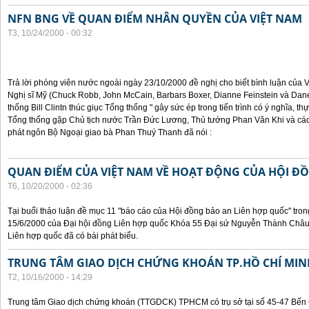
NFN BNG VỀ QUAN ĐIỂM NHÂN QUYỀN CỦA VIỆT NAM
T3, 10/24/2000 - 00:32
Trả lời phóng viên nước ngoài ngày 23/10/2000 đề nghị cho biết bình luận của
Nghị sĩ Mỹ (Chuck Robb, John McCain, Barbars Boxer, Dianne Feinstein và Dan
thống Bill Clintn thúc giục Tổng thống " gây sức ép trong tiến trình có ý nghĩa, t
Tổng thống gặp Chủ tịch nước Trần Đức Lương, Thủ tướng Phan Văn Khi và cá
phát ngôn Bộ Ngoại giao bà Phan Thuý Thanh đã nói :
QUAN ĐIỂM CỦA VIỆT NAM VỀ HOẠT ĐỘNG CỦA HỘI Đ
T6, 10/20/2000 - 02:36
Tại buổi thảo luận đề mục 11 "báo cáo của Hội đồng bảo an Liên hợp quốc" tron
15/6/2000 của Đại hội đồng Liên hợp quốc Khóa 55 Đại sứ Nguyễn Thành Châu, 
Liên hợp quốc đã có bài phát biểu.
TRUNG TÂM GIAO DỊCH CHỨNG KHOÁN TP.HỒ CHÍ MIN
T2, 10/16/2000 - 14:29
Trung tâm Giao dịch chứng khoán (TTGDCK) TPHCM có trụ sở tại số 45-47 Bến