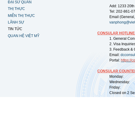
ĐẠI SỨ QUÁN
Add: 1233 20th
THỊ THỰC
Tel: 202-861-0
MIỄN THỊ THỰC
Email (General,
LÃNH SỰ
vanphong@vie
TIN TỨC
CONSULAR HOTLINE
QUAN HỆ VIỆT MỸ
1. General Con
2. Visa Inquiri
3. Feedback & 
Email:
dcconsu
Portal:
https://
co
CONSULAR COUNTER
Monday: 09:
Wednesday: 0
Friday: 09:
Closed on 2 Sep