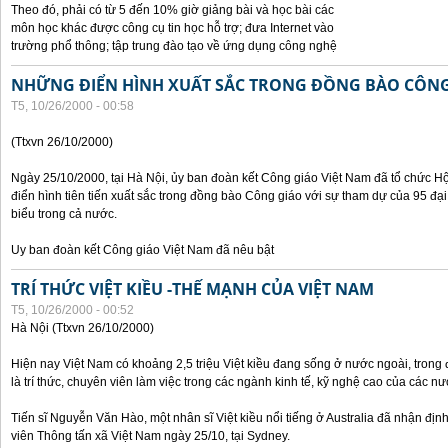
Theo đó, phải có từ 5 đến 10% giờ giảng bài và học bài các
môn học khác được công cụ tin học hỗ trợ; đưa Internet vào
trường phổ thông; tập trung đào tạo về ứng dụng công nghệ
NHỮNG ĐIỂN HÌNH XUẤT SẮC TRONG ĐỒNG BÀO CÔNG
T5, 10/26/2000 - 00:58
(Ttxvn 26/10/2000)
Ngày 25/10/2000, tại Hà Nội, ủy ban đoàn kết Công giáo Việt Nam đã tổ chức H
điển hình tiên tiến xuất sắc trong đồng bào Công giáo với sự tham dự của 95 đại b
biểu trong cả nước.
Uy ban đoàn kết Công giáo Việt Nam đã nêu bật
TRÍ THỨC VIỆT KIỀU -THẾ MẠNH CỦA VIỆT NAM
T5, 10/26/2000 - 00:52
Hà Nội (Ttxvn 26/10/2000)
Hiện nay Việt Nam có khoảng 2,5 triệu Việt kiều đang sống ở nước ngoài, trong đ
là trí thức, chuyên viên làm việc trong các ngành kinh tế, kỹ nghệ cao của các nướ
Tiến sĩ Nguyễn Văn Hào, một nhân sĩ Việt kiều nổi tiếng ở Australia đã nhận địn
viên Thông tấn xã Việt Nam ngày 25/10, tại Sydney.