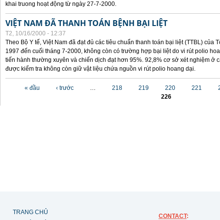
khai truong hoạt động từ ngày 27-7-2000.
VIỆT NAM ĐÃ THANH TOÁN BỆNH BẠI LIỆT
T2, 10/16/2000 - 12:37
Theo Bộ Y tế, Việt Nam đã đạt đủ các tiêu chuẩn thanh toán bại liệt (TTBL) của Tổ
1997 đến cuối tháng 7-2000, không còn có trường hợp bại liệt do vi rút polio h
tiến hành thường xuyên và chiến dịch đạt hơn 95%. 92,8% cơ sở xét nghiệm ở cá
được kiểm tra không còn giữ vật liệu chứa nguồn vi rút polio hoang dại.
Các trang
« đầu
‹ trước
…
218
219
220
221
226
TRANG CHỦ
CONTACT
: