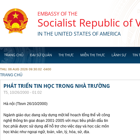
Skip to main content
EMBASSY OF THE
Socialist Republic of
IN THE UNITED STATES OF AMERICA
TRANG CHỦ
ĐẠI SỨ QUÁN
THỊ THỰC
MIỄN THỊ THỰC
LÃNH SỰ
TIN 
THU, 06 AUG 2026 09:30:02 -0400
YOU ARE HERE
TRANG CHỦ
PHÁT TRIỂN TIN HỌC TRONG NHÀ TRƯỜNG
T5, 10/26/2000 - 01:02
Hà nội (Ttxvn 26/10/2000)
Ngành giáo dục đang xây dựng một kế hoạch tổng thể về công
nghệ thông tin giai đoạn 2001-2005 với mục tiêu phấn đấu tin
học phải được sử dụng để hỗ trợ cho việc dạy và học các môn
học khác như ngoại ngữ, toán, văn, lý, hóa, sử, địa.