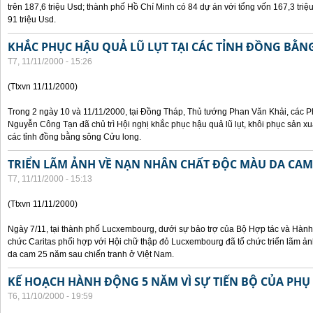
trên 187,6 triệu Usd; thành phố Hồ Chí Minh có 84 dự án với tổng vốn 167,3 triệ
91 triệu Usd.
KHẮC PHỤC HẬU QUẢ LŨ LỤT TẠI CÁC TỈNH ĐỒNG BẰ
T7, 11/11/2000 - 15:26
(Ttxvn 11/11/2000)
Trong 2 ngày 10 và 11/11/2000, tại Đồng Tháp, Thủ tướng Phan Văn Khải, các
Nguyễn Công Tạn đã chủ trì Hội nghị khắc phục hậu quả lũ lụt, khôi phục sản xu
các tỉnh đồng bằng sông Cửu long.
TRIỂN LÃM ẢNH VỀ NẠN NHÂN CHẤT ĐỘC MÀU DA CAM
T7, 11/11/2000 - 15:13
(Ttxvn 11/11/2000)
Ngày 7/11, tại thành phố Lucxembourg, dưới sự bảo trợ của Bộ Hợp tác và Hà
chức Caritas phối hợp với Hội chữ thập đỏ Lucxembourg đã tổ chức triển lãm 
da cam 25 năm sau chiến tranh ở Việt Nam.
KẾ HOẠCH HÀNH ĐỘNG 5 NĂM VÌ SỰ TIẾN BỘ CỦA PHỤ
T6, 11/10/2000 - 19:59