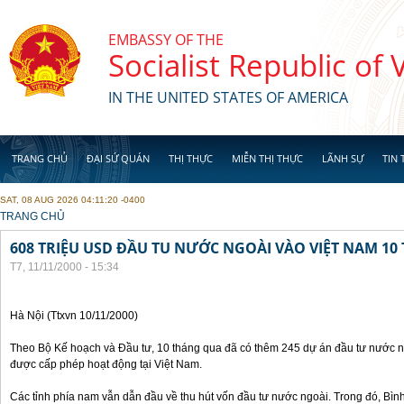
Skip to main content
EMBASSY OF THE
Socialist Republic of
IN THE UNITED STATES OF AMERICA
TRANG CHỦ
ĐẠI SỨ QUÁN
THỊ THỰC
MIỄN THỊ THỰC
LÃNH SỰ
TIN 
SAT, 08 AUG 2026 04:11:20 -0400
YOU ARE HERE
TRANG CHỦ
608 TRIỆU USD ĐẦU TU NƯỚC NGOÀI VÀO VIỆT NAM 1
T7, 11/11/2000 - 15:34
Hà Nội (Ttxvn 10/11/2000)
Theo Bộ Kế hoạch và Đầu tư, 10 tháng qua đã có thêm 245 dự án đầu tư nước ng
được cấp phép hoạt động tại Việt Nam.
Các tỉnh phía nam vẫn dẫn đầu về thu hút vốn đầu tư nước ngoài. Trong đó, Bì