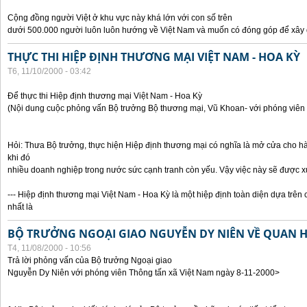
Cộng đồng người Việt ở khu vực này khá lớn với con số trên
dưới 500.000 người luôn luôn hướng về Việt Nam và muốn có đóng góp để xây
THỰC THI HIỆP ĐỊNH THƯƠNG MẠI VIỆT NAM - HOA KỲ
T6, 11/10/2000 - 03:42
Để thực thi Hiệp định thương mại Việt Nam - Hoa Kỳ
(Nội dung cuộc phỏng vấn Bộ trưởng Bộ thương mại, Vũ Khoan- với phóng viên 
Hỏi: Thưa Bộ trưởng, thực hiện Hiệp định thương mại có nghĩa là mở cửa cho h
khi đó
nhiều doanh nghiệp trong nước sức cạnh tranh còn yếu. Vậy việc này sẽ được x
--- Hiệp định thương mại Việt Nam - Hoa Kỳ là một hiệp định toàn diện dựa trên 
nhất là
BỘ TRƯỞNG NGOẠI GIAO NGUYỄN DY NIÊN VỀ QUAN HỆ
T4, 11/08/2000 - 10:56
Trả lời phỏng vấn của Bộ trưởng Ngoại giao
Nguyễn Dy Niên với phóng viên Thông tấn xã Việt Nam ngày 8-11-2000>