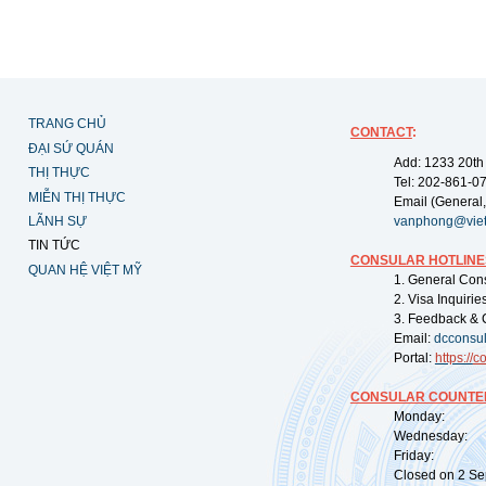
TRANG CHỦ
CONTACT
:
ĐẠI SỨ QUÁN
Add: 1233 20th
THỊ THỰC
Tel: 202-861-0
MIỄN THỊ THỰC
Email (General,
LÃNH SỰ
vanphong@vie
TIN TỨC
CONSULAR HOTLINE
QUAN HỆ VIỆT MỸ
1. General Con
2. Visa Inquiri
3. Feedback & 
Email:
dcconsu
Portal:
https://
co
CONSULAR COUNTER
Monday: 09:
Wednesday: 0
Friday: 09:
Closed on 2 Sep