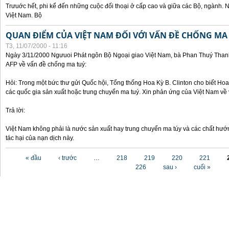
Trưuớc hết, phi kể đến những cuộc đối thoại ở cấp cao và giữa các Bộ, ngành. 
Việt Nam. Bộ
QUAN ĐIỂM CỦA VIỆT NAM ĐỐI VỚI VẤN ĐỀ CHỐNG MA
T3, 11/07/2000 - 11:16
Ngày 3/11/2000 Ngưuoi Phát ngôn Bộ Ngoại giao Việt Nam, bà Phan Thuý Thanh 
AFP về vấn đề chống ma tuý:
Hỏi: Trong một bức thư gửi Quốc hội, Tổng thống Hoa Kỳ B. Clinton cho biết Hoa 
các quốc gia sản xuất hoặc trung chuyển ma tuý. Xin phản ứng của Việt Nam về 
Trả lời:
Việt Nam không phải là nước sản xuất hay trung chuyển ma túy và các chất hướ
tác hại của nạn dịch này.
Các trang
« đầu
‹ trước
…
218
219
220
221
226
sau ›
cuối »