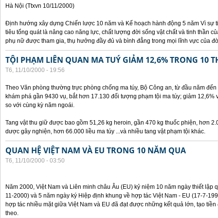
Hà Nội (Ttxvn 10/11/2000)
Định hướng xây dựng Chiến lược 10 năm và Kế hoạch hành động 5 năm Vì sự t
tiêu tổng quát là nâng cao năng lực, chất lượng đời sống vật chất và tinh thần 
phụ nữ được tham gia, thụ hưởng đầy đủ và bình đẳng trong mọi lĩnh vực của đờ
TỘI PHẠM LIÊN QUAN MA TUÝ GIẢM 12,6% TRONG 10 
T6, 11/10/2000 - 19:56
Theo Văn phòng thường trực phòng chống ma túy, Bộ Công an, từ đầu năm đến 
khám phá gần 9430 vụ, bắt hơn 17.130 đối tượng phạm tội ma túy; giảm 12,6% 
so với cùng kỳ năm ngoái.
Tang vật thu giữ được bao gồm 51,26 kg heroin, gần 470 kg thuốc phiện, hơn 2.
dược gây nghiện, hơn 66.000 liều ma túy ...và nhiều tang vật phạm tội khác.
QUAN HỆ VIỆT NAM VÀ EU TRONG 10 NĂM QUA
T6, 11/10/2000 - 03:50
Năm 2000, Việt Nam và Liên minh châu Âu (EU) kỷ niệm 10 năm ngày thiết lập q
11-2000) và 5 năm ngày ký Hiệp định khung về hợp tác Việt Nam - EU (17-7-199
hợp tác nhiều mặt giữa Việt Nam và EU đã đạt được những kết quả lớn, tạo tiền 
theo.