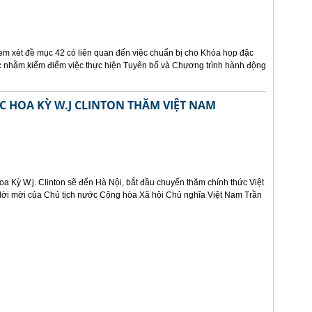
em xét đề mục 42 có liên quan đến việc chuẩn bị cho Khóa họp đặc
ốc nhằm kiểm điểm việc thực hiện Tuyên bố và Chương trình hành động
HOA KỲ W.J CLINTON THĂM VIỆT NAM
 Kỳ W.j. Clinton sẽ đến Hà Nội, bắt đầu chuyến thăm chính thức Việt
lời mời của Chủ tịch nước Cộng hòa Xã hội Chủ nghĩa Việt Nam Trần