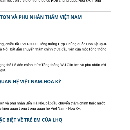
 dân tộc trên thế giới trong đó có Hợp chủng quốc Hoa Kỳ. Trong
-TƠN VÀ PHU NHÂN THĂM VIỆT NAM
g, chiều tối 16/11/2000, Tổng thống Hợp Chủng quốc Hoa Kỳ Uy-li-
à Nội, bắt đầu chuyến thăm chính thức đầu tiên của một Tổng thống
rọng thể Lễ đón chính thức Tổng thống W.J.Clin-tơn và phu nhân với
gia.
UAN HỆ VIỆT NAM-HOA KỲ
ntơn và phu nhân đến Hà Nội, bắt đầu chuyến thăm chính thức nước
ự kiện quan trọng trong quan hệ Việt Nam - Hoa Kỳ.
C BIỆT VỀ TRẺ EM CỦA LHQ