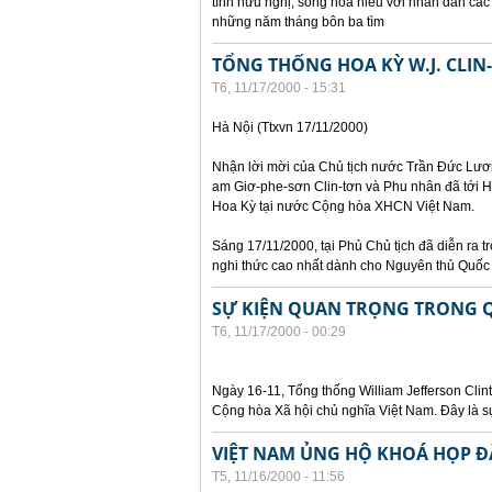
tình hữu nghị, sống hòa hiếu với nhân dân các
những năm tháng bôn ba tìm
TỔNG THỐNG HOA KỲ W.J. CLIN
T6, 11/17/2000 - 15:31
Hà Nội (Ttxvn 17/11/2000)
Nhận lời mời của Chủ tịch nước Trần Đức Lươn
am Giơ-phe-sơn Clin-tơn và Phu nhân đã tới H
Hoa Kỳ tại nước Cộng hòa XHCN Việt Nam.
Sáng 17/11/2000, tại Phủ Chủ tịch đã diễn ra t
nghi thức cao nhất dành cho Nguyên thủ Quốc 
SỰ KIỆN QUAN TRỌNG TRONG Q
T6, 11/17/2000 - 00:29
Ngày 16-11, Tổng thống William Jefferson Cli
Cộng hòa Xã hội chủ nghĩa Việt Nam. Đây là s
VIỆT NAM ỦNG HỘ KHOÁ HỌP ĐẶ
T5, 11/16/2000 - 11:56