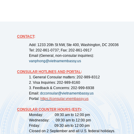
CONTACT
:
Add: 1233 20th St NW, Ste 400, Washington, DC 20036
Tel: 202-861-0737; Fax: 202-861-0917
Email (General, non-consular inquiries):
vanphong@vietnamembassy.us
CONSULAR HOTLINES AND PORTAL
:
1. General Consular matters: 202-989-8312
2. Visa Inquiries: 202-989-8160
3. Feedback & Concerns: 202-999-6938
Email:
dcconsular@vietnamembassy.us
Portal:
https://
consular.vnembassy.us
CONSULAR COUNTER HOURS (EST)
:
Monday: 09:30 am to 12:00 pm
Wednesday: 09:30 am to 12:00 pm
Friday: 09:30 am to 12:00 pm
Closed on 2 September and all U.S. federal holidays.