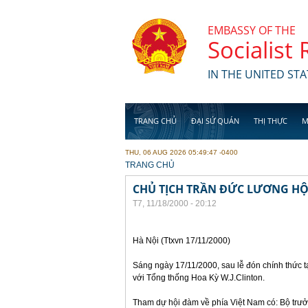
Skip to main content
EMBASSY OF THE
Socialist
IN THE UNITED STA
TRANG CHỦ
ĐẠI SỨ QUÁN
THỊ THỰC
M
THU, 06 AUG 2026 05:49:47 -0400
YOU ARE HERE
TRANG CHỦ
CHỦ TỊCH TRẦN ĐỨC LƯƠNG HỘ
T7, 11/18/2000 - 20:12
Hà Nội (Ttxvn 17/11/2000)
Sáng ngày 17/11/2000, sau lễ đón chính thức 
với Tổng thống Hoa Kỳ W.J.Clinton.
Tham dự hội đàm về phía Việt Nam có: Bộ trư