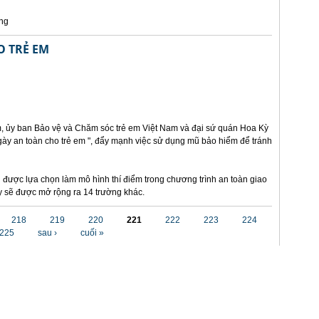
ng
O TRẺ EM
am, ủy ban Bảo vệ và Chăm sóc trẻ em Việt Nam và đại sứ quán Hoa Kỳ
Ngày an toàn cho trẻ em ", đẩy mạnh việc sử dụng mũ bảo hiểm để tránh
 được lựa chọn làm mô hình thí điểm trong chương trình an toàn giao
ày sẽ được mở rộng ra 14 trường khác.
218
219
220
221
222
223
224
225
sau ›
cuối »