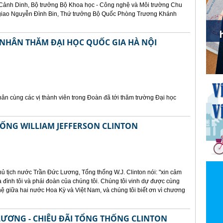
ảnh Dinh, Bộ trưởng Bộ Khoa học - Công nghệ và Môi trường Chu
giao Nguyễn Đình Bin, Thứ trưởng Bộ Quốc Phòng Trương Khánh
NHÂN THĂM ĐẠI HỌC QUỐC GIA HÀ NỘI
hân cùng các vị thành viên trong Đoàn đã tới thăm trường Đại học
HỐNG WILLIAM JEFFERSON CLINTON
hủ tịch nước Trần Đức Lương, Tổng thống W.J. Clinton nói: "xin cảm
a đình tôi và phái đoàn của chúng tôi. Chúng tôi vinh dự được cùng
ệ giữa hai nước Hoa Kỳ và Việt Nam, và chúng tôi biết ơn vì chương
LƯƠNG - CHIÊU ĐÃI TỔNG THỐNG CLINTON