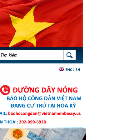
BIỂU MẪU TÌM KIẾM
TÌM KIẾM
ENGLISH