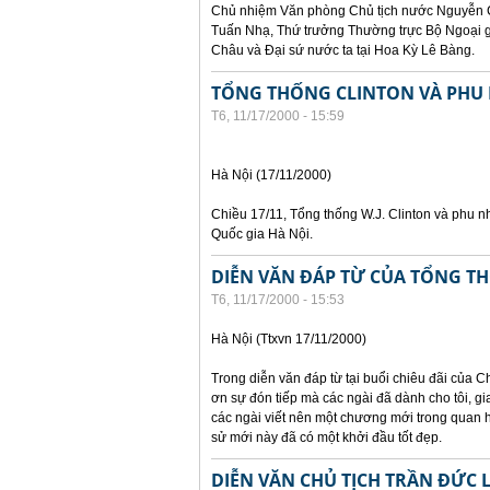
Chủ nhiệm Văn phòng Chủ tịch nước Nguyễn C
Tuấn Nhạ, Thứ trưởng Thường trực Bộ Ngoại 
Châu và Đại sứ nước ta tại Hoa Kỳ Lê Bàng.
TỔNG THỐNG CLINTON VÀ PHU 
T6, 11/17/2000 - 15:59
Hà Nội (17/11/2000)
Chiều 17/11, Tổng thống W.J. Clinton và phu n
Quốc gia Hà Nội.
DIỄN VĂN ĐÁP TỪ CỦA TỔNG T
T6, 11/17/2000 - 15:53
Hà Nội (Ttxvn 17/11/2000)
Trong diễn văn đáp từ tại buổi chiêu đãi của C
ơn sự đón tiếp mà các ngài đã dành cho tôi, gi
các ngài viết nên một chương mới trong quan h
sử mới này đã có một khởi đầu tốt đẹp.
DIỄN VĂN CHỦ TỊCH TRẦN ĐỨC 