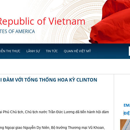
 Republic of Vietnam
TES OF AMERICA
IỄN THỊ THỰC
LÃNH SỰ
TIN TỨC
QUAN HỆ VIỆT MỸ
I ĐÀM VỚI TỔNG THỐNG HOA KỲ CLINTON
tại Phủ Chủ tịch, Chủ tịch nước Trần Đức Lương đã tiến hành hội đàm
ởng Ngoại giao Nguyễn Dy Niên, Bộ trưởng Thương mại Vũ Khoan,