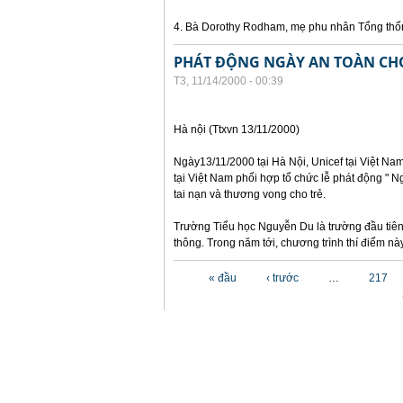
4. Bà Dorothy Rodham, mẹ phu nhân Tổng thố
PHÁT ĐỘNG NGÀY AN TOÀN CH
T3, 11/14/2000 - 00:39
Hà nội (Ttxvn 13/11/2000)
Ngày13/11/2000 tại Hà Nội, Unicef tại Việt N
tại Việt Nam phối hợp tổ chức lễ phát động " 
tai nạn và thương vong cho trẻ.
Trường Tiểu học Nguyễn Du là trường đầu tiên
thông. Trong năm tới, chương trình thí điểm n
Các trang
« đầu
‹ trước
…
217