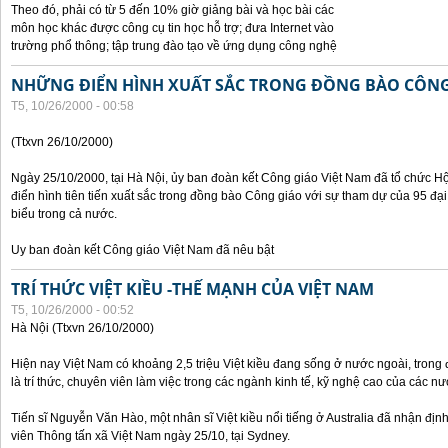
Theo đó, phải có từ 5 đến 10% giờ giảng bài và học bài các
môn học khác được công cụ tin học hỗ trợ; đưa Internet vào
trường phổ thông; tập trung đào tạo về ứng dụng công nghệ
NHỮNG ĐIỂN HÌNH XUẤT SẮC TRONG ĐỒNG BÀO CÔNG
T5, 10/26/2000 - 00:58
(Ttxvn 26/10/2000)
Ngày 25/10/2000, tại Hà Nội, ủy ban đoàn kết Công giáo Việt Nam đã tổ chức H
điển hình tiên tiến xuất sắc trong đồng bào Công giáo với sự tham dự của 95 đại b
biểu trong cả nước.
Uy ban đoàn kết Công giáo Việt Nam đã nêu bật
TRÍ THỨC VIỆT KIỀU -THẾ MẠNH CỦA VIỆT NAM
T5, 10/26/2000 - 00:52
Hà Nội (Ttxvn 26/10/2000)
Hiện nay Việt Nam có khoảng 2,5 triệu Việt kiều đang sống ở nước ngoài, trong đ
là trí thức, chuyên viên làm việc trong các ngành kinh tế, kỹ nghệ cao của các nướ
Tiến sĩ Nguyễn Văn Hào, một nhân sĩ Việt kiều nổi tiếng ở Australia đã nhận địn
viên Thông tấn xã Việt Nam ngày 25/10, tại Sydney.