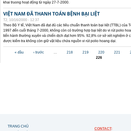
khai truong hoạt động từ ngày 27-7-2000.
VIỆT NAM ĐÃ THANH TOÁN BỆNH BẠI LIỆT
T2, 10/16/2000 - 12:37
Theo Bộ Y tế, Việt Nam đã đạt đủ các tiêu chuẩn thanh toán bại liệt (TTBL) của Tổ
1997 đến cuối tháng 7-2000, không còn có trường hợp bại liệt do vi rút polio h
tiến hành thường xuyên và chiến dịch đạt hơn 95%. 92,8% cơ sở xét nghiệm ở cá
được kiểm tra không còn giữ vật liệu chứa nguồn vi rút polio hoang dại.
Các trang
« đầu
‹ trước
…
218
219
220
221
226
TRANG CHỦ
CONTACT
: