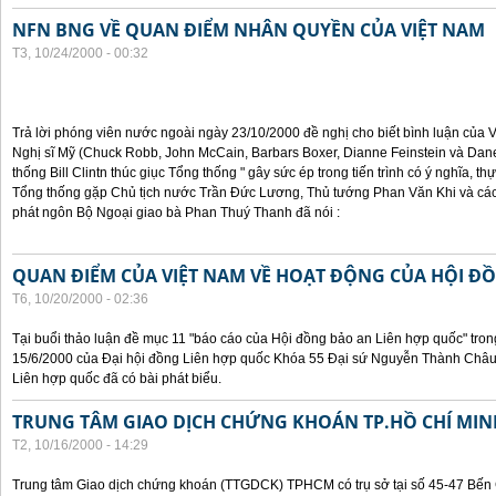
NFN BNG VỀ QUAN ĐIỂM NHÂN QUYỀN CỦA VIỆT NAM
T3, 10/24/2000 - 00:32
Trả lời phóng viên nước ngoài ngày 23/10/2000 đề nghị cho biết bình luận của
Nghị sĩ Mỹ (Chuck Robb, John McCain, Barbars Boxer, Dianne Feinstein và Dan
thống Bill Clintn thúc giục Tổng thống " gây sức ép trong tiến trình có ý nghĩa, t
Tổng thống gặp Chủ tịch nước Trần Đức Lương, Thủ tướng Phan Văn Khi và cá
phát ngôn Bộ Ngoại giao bà Phan Thuý Thanh đã nói :
QUAN ĐIỂM CỦA VIỆT NAM VỀ HOẠT ĐỘNG CỦA HỘI Đ
T6, 10/20/2000 - 02:36
Tại buổi thảo luận đề mục 11 "báo cáo của Hội đồng bảo an Liên hợp quốc" tron
15/6/2000 của Đại hội đồng Liên hợp quốc Khóa 55 Đại sứ Nguyễn Thành Châu, 
Liên hợp quốc đã có bài phát biểu.
TRUNG TÂM GIAO DỊCH CHỨNG KHOÁN TP.HỒ CHÍ MIN
T2, 10/16/2000 - 14:29
Trung tâm Giao dịch chứng khoán (TTGDCK) TPHCM có trụ sở tại số 45-47 Bến