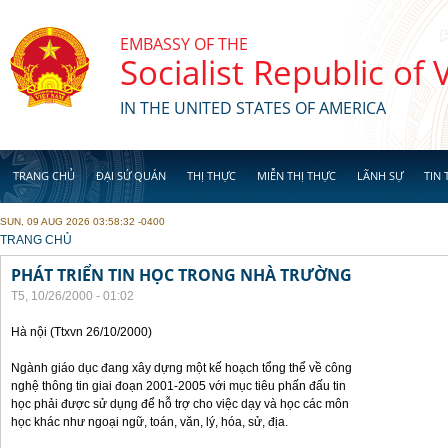
Skip to main content
EMBASSY OF THE
Socialist Republic of
IN THE UNITED STATES OF AMERICA
TRANG CHỦ
ĐẠI SỨ QUÁN
THỊ THỰC
MIỄN THỊ THỰC
LÃNH SỰ
TIN 
SUN, 09 AUG 2026 03:58:32 -0400
YOU ARE HERE
TRANG CHỦ
PHÁT TRIỂN TIN HỌC TRONG NHÀ TRƯỜNG
T5, 10/26/2000 - 01:02
Hà nội (Ttxvn 26/10/2000)
Ngành giáo dục đang xây dựng một kế hoạch tổng thể về công
nghệ thông tin giai đoạn 2001-2005 với mục tiêu phấn đấu tin
học phải được sử dụng để hỗ trợ cho việc dạy và học các môn
học khác như ngoại ngữ, toán, văn, lý, hóa, sử, địa.