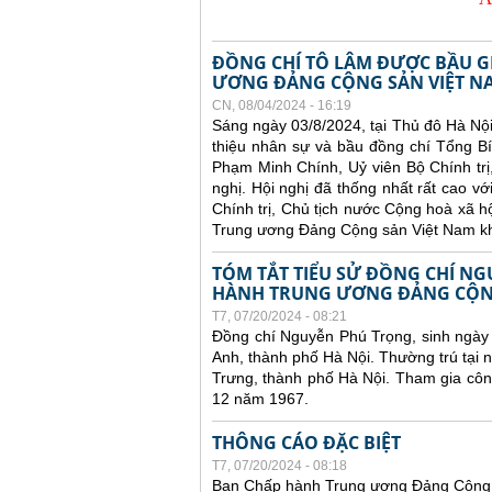
ĐỒNG CHÍ TÔ LÂM ĐƯỢC BẦU G
ƯƠNG ĐẢNG CỘNG SẢN VIỆT N
CN, 08/04/2024 - 16:19
Sáng ngày 03/8/2024, tại Thủ đô Hà Nộ
thiệu nhân sự và bầu đồng chí Tổng B
Phạm Minh Chính, Uỷ viên Bộ Chính trị
nghị. Hội nghị đã thống nhất rất cao v
Chính trị, Chủ tịch nước Cộng hoà xã 
Trung ương Đảng Cộng sản Việt Nam kh
TÓM TẮT TIỂU SỬ ĐỒNG CHÍ NG
HÀNH TRUNG ƯƠNG ĐẢNG CỘNG
T7, 07/20/2024 - 08:21
Đồng chí Nguyễn Phú Trọng, sinh ngày
Anh, thành phố Hà Nội. Thường trú tại
Trưng, thành phố Hà Nội. Tham gia cô
12 năm 1967.
THÔNG CÁO ĐẶC BIỆT
T7, 07/20/2024 - 08:18
Ban Chấp hành Trung ương Đảng Cộng 