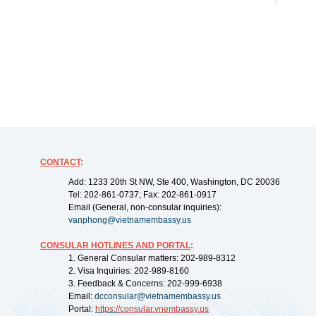
CONTACT
:
Add: 1233 20th St NW, Ste 400, Washington, DC 20036
Tel: 202-861-0737; Fax: 202-861-0917
Email (General, non-consular inquiries):
vanphong@vietnamembassy.us
CONSULAR HOTLINES AND PORTAL
:
1. General Consular matters: 202-989-8312
2. Visa Inquiries: 202-989-8160
3. Feedback & Concerns: 202-999-6938
Email:
dcconsular@vietnamembassy.us
Portal:
https://
consular.vnembassy.us