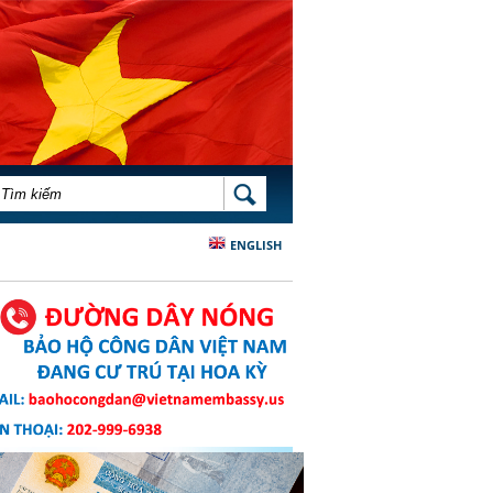
BIỂU MẪU TÌM KIẾM
TÌM KIẾM
ENGLISH