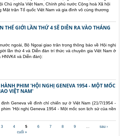
ội Chủ nghĩa Việt Nam, Chính phủ nước Cộng hoà Xã hội
 Mặt trận Tổ quốc Việt Nam và gia đình vô cùng thương
 THẾ GIỚI LẦN THỨ 4 SẼ DIỄN RA VÀO THÁNG
ước ngoài, Bộ Ngoại giao trân trọng thông báo về Hội nghị
iới lần thứ 4 và Diễn đàn trí thức và chuyên gia Việt Nam ở
là HNVK4 và Diễn đàn):
 HÀNH PHIM 'HỘI NGHỊ GENEVA 1954 - MỘT MỐC
IAO VIỆT NAM'
định Geneva về đình chỉ chiến sự ở Việt Nam (21/7/1954 -
 phim 'Hội nghị Geneva 1954 - Một mốc son lịch sử của nền
3
4
5
6
7
8
9
…
sau ›
cuối »