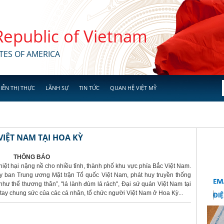
 Republic of Vietnam
TES OF AMERICA
IỄN THỊ THỰC
LÃNH SỰ
TIN TỨC
QUAN HỆ VIỆT MỸ
IỆT NAM TẠI HOA KỲ
THÔNG BÁO
hiệt hại nặng nề cho nhiều tỉnh, thành phố khu vực phía Bắc Việt Nam.
 ban Trung ương Mặt trận Tổ quốc Việt Nam, phát huy truyền thống
hư thể thương thân”, "lá lành đùm lá rách", Đại sứ quán Việt Nam tại
ay chung sức của các cá nhân, tổ chức người Việt Nam ở Hoa Kỳ...