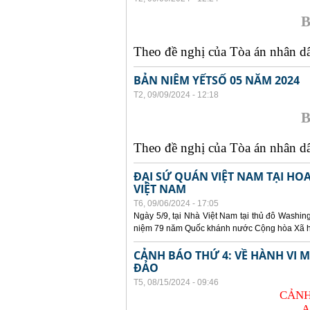
B
Theo đề nghị của Tòa án nhân dân
BẢN NIÊM YẾTSỐ 05 NĂM 2024
T2, 09/09/2024 - 12:18
B
Theo đề nghị của Tòa án nhân dân
ĐẠI SỨ QUÁN VIỆT NAM TẠI HO
VIỆT NAM
T6, 09/06/2024 - 17:05
Ngày 5/9, tại Nhà Việt Nam tại thủ đô Washin
niệm 79 năm Quốc khánh nước Cộng hòa Xã hội
CẢNH BÁO THỨ 4: VỀ HÀNH VI
ĐẢO
T5, 08/15/2024 - 09:46
CẢNH
A