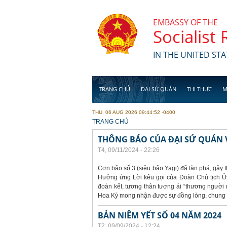
Skip to main content
EMBASSY OF THE
Socialist
IN THE UNITED STA
TRANG CHỦ
ĐẠI SỨ QUÁN
THỊ THỰC
M
THU, 06 AUG 2026 09:44:52 -0400
YOU ARE HERE
TRANG CHỦ
THÔNG BÁO CỦA ĐẠI SỨ QUÁN V
T4, 09/11/2024 - 22:26
Cơn bão số 3 (siêu bão Yagi) đã tàn phá, gây t
Hưởng ứng Lời kêu gọi của Đoàn Chủ tịch Ủy
đoàn kết, tương thân tương ái “thương người n
Hoa Kỳ mong nhận được sự đồng lòng, chung t
BẢN NIÊM YẾT SỐ 04 NĂM 2024
T2, 09/09/2024 - 12:24