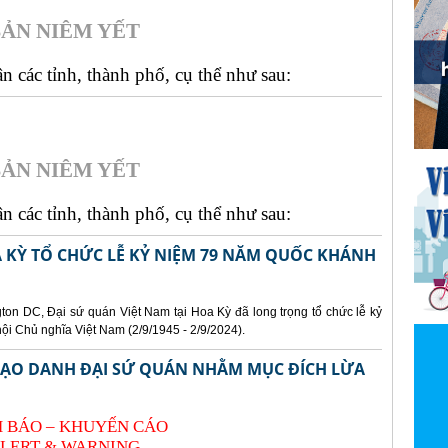
ẢN NIÊM YẾT
 các tỉnh, thành phố, cụ thể như sau:
ẢN NIÊM YẾT
 các tỉnh, thành phố, cụ thể như sau:
A KỲ TỔ CHỨC LỄ KỶ NIỆM 79 NĂM QUỐC KHÁNH
gton DC, Đại sứ quán Việt Nam tại Hoa Kỳ đã long trọng tổ chức lễ kỷ
 Chủ nghĩa Việt Nam (2/9/1945 - 2/9/2024).
 MẠO DANH ĐẠI SỨ QUÁN NHẰM MỤC ĐÍCH LỪA
 BÁO – KHUYẾN CÁO
LERT & WARNING