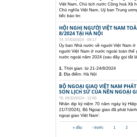
Việt Nam, Chủ tịch nước Cộng hoà Xã h
Chủ nghĩa Việt Nam, Uỷ ban Trung ương
tiếc báo tin:
HỘI NGHỊ NGƯỜI VIỆT NAM TOÀN
8/2024 TẠI HÀ NỘI
T4, 07/03/2024 - 09:17
Ủy ban Nhà nước về người Việt Nam ở n
người Việt Nam ở nước ngoài toàn thế g
nước ngoài năm 2024 (sau đây gọi tắt 
1.
Thời gian: từ 21-24/8/2024
2.
Địa điểm: Hà Nội
BỘ NGOẠI GIAO VIỆT NAM PHÁT
SON LỊCH SỬ CỦA NỀN NGOẠI G
T6, 05/10/2024 - 12:00
Nhân dịp kỷ niệm 70 năm ngày ký Hiệp 
21/7/2024), Bộ Ngoại giao đã phát hành
ngoại giao Việt Nam'.
Các trang
« đầu
‹ trước
1
2