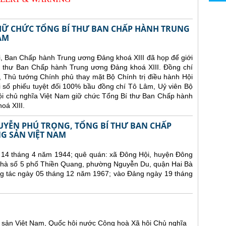
IỮ CHỨC TỔNG BÍ THƯ BAN CHẤP HÀNH TRUNG
AM
i, Ban Chấp hành Trung ương Đảng khoá XIII đã họp để giới
í thư Ban Chấp hành Trung ương Đảng khoá XIII. Đồng chí
, Thủ tướng Chính phủ thay mặt Bộ Chính trị điều hành Hội
ới số phiếu tuyệt đối 100% bầu đồng chí Tô Lâm, Uỷ viên Bộ
hội chủ nghĩa Việt Nam giữ chức Tổng Bí thư Ban Chấp hành
oá XIII.
UYỄN PHÚ TRỌNG, TỔNG BÍ THƯ BAN CHẤP
 SẢN VIỆT NAM
 14 tháng 4 năm 1944; quê quán: xã Đông Hội, huyện Đông
 nhà số 5 phố Thiền Quang, phường Nguyễn Du, quận Hai Bà
ng tác ngày 05 tháng 12 năm 1967; vào Đảng ngày 19 tháng
sản Việt Nam, Quốc hội nước Cộng hoà Xã hội Chủ nghĩa