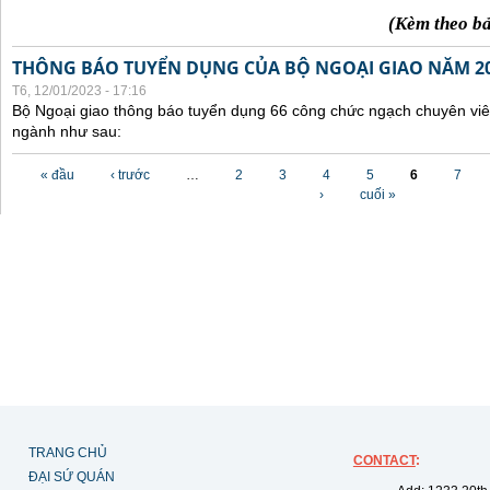
(Kèm theo b
THÔNG BÁO TUYỂN DỤNG CỦA BỘ NGOẠI GIAO NĂM 2
T6, 12/01/2023 - 17:16
Bộ Ngoại giao thông báo tuyển dụng 66 công chức ngạch chuyên viê
ngành như sau:
Các trang
« đầu
‹ trước
…
2
3
4
5
6
7
›
cuối »
TRANG CHỦ
CONTACT
:
ĐẠI SỨ QUÁN