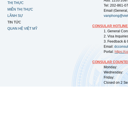
Add: 1233 20th
THỊ THỰC
Tel: 202-861-0
MIỄN THỊ THỰC
Email (General,
LÃNH SỰ
vanphong@vie
TIN TỨC
CONSULAR HOTLINE
QUAN HỆ VIỆT MỸ
1. General Con
2. Visa Inquiri
3. Feedback & 
Email:
dcconsu
Portal:
https://
co
CONSULAR COUNTER
Monday: 09:
Wednesday: 0
Friday: 09:
Closed on 2 Sep