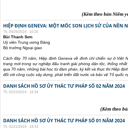
(Kèm theo bản Niêm y
HIỆP ĐỊNH GENEVA: MỘT MỐC SON LỊCH SỬ CỦA NỀN N
T6, 04/26/2024 - 10:20
Bùi Thanh Sơn
Uỷ viên Trung ương Đảng
Bộ trưởng Ngoại giao
Cách đây 70 năm, Hiệp định Geneva về đình chỉ chiến sự ở Việt 
trang mới trong sự nghiệp đấu tranh giải phóng dân tộc, thống nhất
qua 70 năm, những bài học từ đàm phán, ký kết và thực thi Hiệp địn
đối với công cuộc xây dựng, phát triển đất nước và bảo vệ Tổ quốc n
DANH SÁCH HỒ SƠ ỦY THÁC TƯ PHÁP SỐ 02 NĂM 2024
T5, 02/22/2024 - 18:34
(Kèm theo bả
DANH SÁCH HỒ SƠ ỦY THÁC TƯ PHÁP SỐ 01 NĂM 2024
T5, 02/22/2024 - 18:33