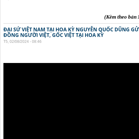
(Kèm theo bản 
ĐẠI SỨ VIỆT NAM TẠI HOA KỲ NGUYỄN QUỐC DŨNG GỬI
ĐỒNG NGƯỜI VIỆT, GỐC VIỆT TẠI HOA KỲ
T5, 02/08/2024 - 08:46