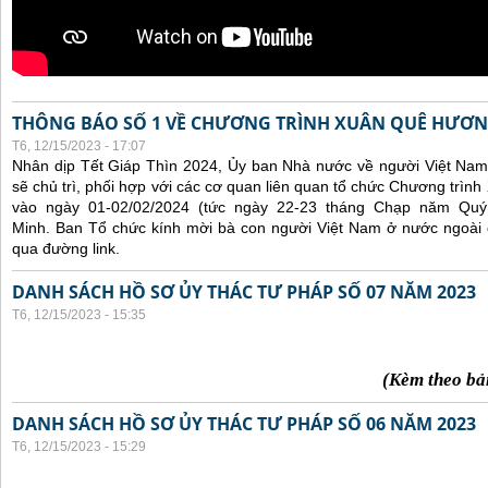
THÔNG BÁO SỐ 1 VỀ CHƯƠNG TRÌNH XUÂN QUÊ HƯƠN
T6, 12/15/2023 - 17:07
Nhân dịp Tết Giáp Thìn 2024, Ủy ban Nhà nước về người Việt Nam
sẽ chủ trì, phối hợp với các cơ quan liên quan tổ chức Chương trì
vào ngày 01-02/02/2024 (tức ngày 22-23 tháng Chạp năm Qu
Minh. Ban Tổ chức kính mời bà con người Việt Nam ở nước ngoài
qua đường link.
DANH SÁCH HỒ SƠ ỦY THÁC TƯ PHÁP SỐ 07 NĂM 2023
T6, 12/15/2023 - 15:35
(Kèm theo bả
DANH SÁCH HỒ SƠ ỦY THÁC TƯ PHÁP SỐ 06 NĂM 2023
T6, 12/15/2023 - 15:29