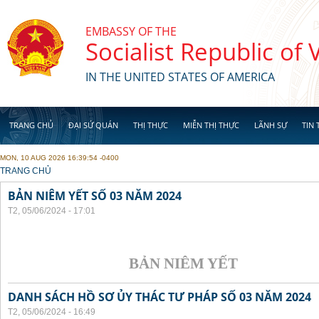
Skip to main content
EMBASSY OF THE
Socialist Republic of
IN THE UNITED STATES OF AMERICA
TRANG CHỦ
ĐẠI SỨ QUÁN
THỊ THỰC
MIỄN THỊ THỰC
LÃNH SỰ
TIN 
MON, 10 AUG 2026 16:39:54 -0400
YOU ARE HERE
TRANG CHỦ
BẢN NIÊM YẾT SỐ 03 NĂM 2024
T2, 05/06/2024 - 17:01
BẢN NIÊM YẾT
DANH SÁCH HỒ SƠ ỦY THÁC TƯ PHÁP SỐ 03 NĂM 2024
T2, 05/06/2024 - 16:49