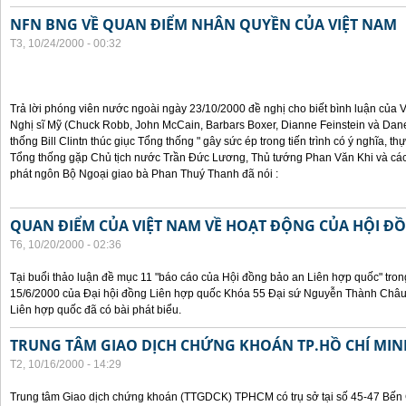
NFN BNG VỀ QUAN ĐIỂM NHÂN QUYỀN CỦA VIỆT NAM
T3, 10/24/2000 - 00:32
Trả lời phóng viên nước ngoài ngày 23/10/2000 đề nghị cho biết bình luận của
Nghị sĩ Mỹ (Chuck Robb, John McCain, Barbars Boxer, Dianne Feinstein và Dan
thống Bill Clintn thúc giục Tổng thống " gây sức ép trong tiến trình có ý nghĩa, t
Tổng thống gặp Chủ tịch nước Trần Đức Lương, Thủ tướng Phan Văn Khi và cá
phát ngôn Bộ Ngoại giao bà Phan Thuý Thanh đã nói :
QUAN ĐIỂM CỦA VIỆT NAM VỀ HOẠT ĐỘNG CỦA HỘI Đ
T6, 10/20/2000 - 02:36
Tại buổi thảo luận đề mục 11 "báo cáo của Hội đồng bảo an Liên hợp quốc" tron
15/6/2000 của Đại hội đồng Liên hợp quốc Khóa 55 Đại sứ Nguyễn Thành Châu, 
Liên hợp quốc đã có bài phát biểu.
TRUNG TÂM GIAO DỊCH CHỨNG KHOÁN TP.HỒ CHÍ MIN
T2, 10/16/2000 - 14:29
Trung tâm Giao dịch chứng khoán (TTGDCK) TPHCM có trụ sở tại số 45-47 Bến