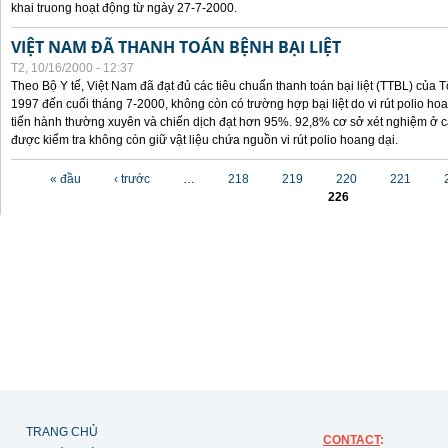
khai truong hoạt động từ ngày 27-7-2000.
VIỆT NAM ĐÃ THANH TOÁN BỆNH BẠI LIỆT
T2, 10/16/2000 - 12:37
Theo Bộ Y tế, Việt Nam đã đạt đủ các tiêu chuẩn thanh toán bại liệt (TTBL) của Tổ
1997 đến cuối tháng 7-2000, không còn có trường hợp bại liệt do vi rút polio h
tiến hành thường xuyên và chiến dịch đạt hơn 95%. 92,8% cơ sở xét nghiệm ở cá
được kiểm tra không còn giữ vật liệu chứa nguồn vi rút polio hoang dại.
Các trang
« đầu
‹ trước
…
218
219
220
221
226
TRANG CHỦ
CONTACT
: