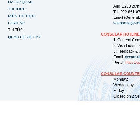
ĐẠI SỨ QUÁN
Add: 1233 20th
THỊ THỰC
Tel: 202-861-0
MIỄN THỊ THỰC
Email (General,
LÃNH SỰ
vanphong@vie
TIN TỨC
CONSULAR HOTLINE
QUAN HỆ VIỆT MỸ
1. General Con
2. Visa Inquiri
3. Feedback & 
Email:
dcconsu
Portal:
https://
co
CONSULAR COUNTER
Monday: 09:
Wednesday: 0
Friday: 09:
Closed on 2 Sep