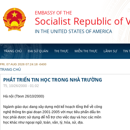
Skip to main content
EMBASSY OF THE
Socialist Republic of
IN THE UNITED STATES OF AMERICA
TRANG CHỦ
ĐẠI SỨ QUÁN
THỊ THỰC
MIỄN THỊ THỰC
LÃNH SỰ
TIN 
FRI, 07 AUG 2026 07:24:18 -0400
YOU ARE HERE
TRANG CHỦ
PHÁT TRIỂN TIN HỌC TRONG NHÀ TRƯỜNG
T5, 10/26/2000 - 01:02
Hà nội (Ttxvn 26/10/2000)
Ngành giáo dục đang xây dựng một kế hoạch tổng thể về công
nghệ thông tin giai đoạn 2001-2005 với mục tiêu phấn đấu tin
học phải được sử dụng để hỗ trợ cho việc dạy và học các môn
học khác như ngoại ngữ, toán, văn, lý, hóa, sử, địa.