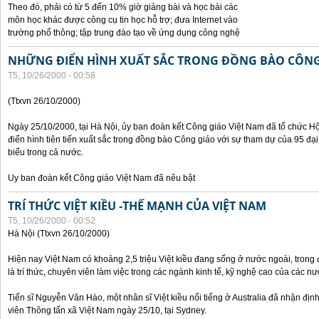
Theo đó, phải có từ 5 đến 10% giờ giảng bài và học bài các
môn học khác được công cụ tin học hỗ trợ; đưa Internet vào
trường phổ thông; tập trung đào tạo về ứng dụng công nghệ
NHỮNG ĐIỂN HÌNH XUẤT SẮC TRONG ĐỒNG BÀO CÔNG
T5, 10/26/2000 - 00:58
(Ttxvn 26/10/2000)
Ngày 25/10/2000, tại Hà Nội, ủy ban đoàn kết Công giáo Việt Nam đã tổ chức H
điển hình tiên tiến xuất sắc trong đồng bào Công giáo với sự tham dự của 95 đại b
biểu trong cả nước.
Uy ban đoàn kết Công giáo Việt Nam đã nêu bật
TRÍ THỨC VIỆT KIỀU -THẾ MẠNH CỦA VIỆT NAM
T5, 10/26/2000 - 00:52
Hà Nội (Ttxvn 26/10/2000)
Hiện nay Việt Nam có khoảng 2,5 triệu Việt kiều đang sống ở nước ngoài, trong đ
là trí thức, chuyên viên làm việc trong các ngành kinh tế, kỹ nghệ cao của các nướ
Tiến sĩ Nguyễn Văn Hào, một nhân sĩ Việt kiều nổi tiếng ở Australia đã nhận địn
viên Thông tấn xã Việt Nam ngày 25/10, tại Sydney.