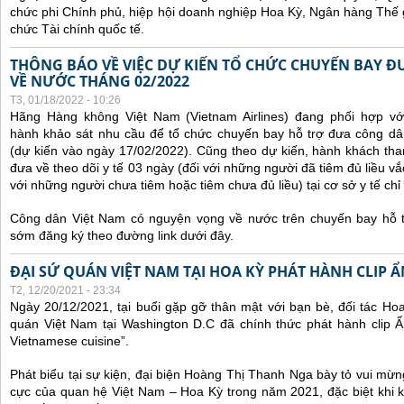
chức phi Chính phủ, hiệp hội doanh nghiệp Hoa Kỳ, Ngân hàng Thế gi
chức Tài chính quốc tế.
THÔNG BÁO VỀ VIỆC DỰ KIẾN TỔ CHỨC CHUYẾN BAY Đ
VỀ NƯỚC THÁNG 02/2022
T3, 01/18/2022 - 10:26
Hãng Hàng không Việt Nam (Vietnam Airlines) đang phối hợp vớ
hành khảo sát nhu cầu để tổ chức chuyến bay hỗ trợ đưa công d
(dự kiến vào ngày 17/02/2022).
Cũng theo dự kiến, hành khách tha
đưa về theo dõi y tế 03 ngày (đối với những người đã tiêm đủ liều vắ
với những người chưa tiêm hoặc tiêm chưa đủ liều) tại cơ sở y tế chỉ 
Công dân Việt Nam có nguyện vọng về nước trên chuyến bay hỗ t
sớm đăng ký theo đường link dưới đây.
ĐẠI SỨ QUÁN VIỆT NAM TẠI HOA KỲ PHÁT HÀNH CLIP 
T2, 12/20/2021 - 23:34
Ngày 20/12/2021, tại buổi gặp gỡ thân mật với bạn bè, đối tác Ho
quán Việt Nam tại Washington D.C đã chính thức phát hành clip Ẩ
Vietnamese cuisine”.
Phát biểu tại sự kiện, đại biện Hoàng Thị Thanh Nga bày tỏ vui mừn
cực của quan hệ Việt Nam – Hoa Kỳ trong năm 2021, đặc biệt khi 