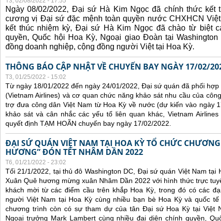
T3, 02/08/2022 - 17:55
Ngày 08/02/2022, Đại sứ Hà Kim Ngọc đã chính thức kết t
cương vị Đại sứ đặc mệnh toàn quyền nước CHXHCN Việt
kết thúc nhiệm kỳ, Đại sứ Hà Kim Ngọc đã chào từ biệt cá
quyền, Quốc hội Hoa Kỳ, Ngoại giao Đoàn tại Washington 
đồng doanh nghiệp, cộng đồng người Việt tại Hoa Kỳ.
THÔNG BÁO CẬP NHẬT VỀ CHUYẾN BAY NGÀY 17/02/20
T3, 01/25/2022 - 15:02
Từ ngày 18/01/2022 đến ngày 24/01/2022, Đại sứ quán đã phối hợp
(Vietnam Airlines) và cơ quan chức năng khảo sát nhu cầu của côn
trợ đưa công dân Việt Nam từ Hoa Kỳ về nước (dự kiến vào ngày 
khảo sát và cân nhắc các yếu tố liên quan khác, Vietnam Airline
quyết định TẠM HOÃN chuyến bay ngày 17/02/2022.
ĐẠI SỨ QUÁN VIỆT NAM TẠI HOA KỲ TỔ CHỨC CHƯƠNG
HƯƠNG” ĐÓN TẾT NHÂM DẦN 2022
T6, 01/21/2022 - 23:02
Tối 21/1/2022, tại thủ đô Washington DC, Đại sứ quán Việt Nam tại
Xuân Quê hương mừng xuân Nhâm Dần 2022 với hình thức trực tuyế
khách mời từ các điểm cầu trên khắp Hoa Kỳ, trong đó có các đại
người Việt Nam tại Hoa Kỳ cùng nhiều bạn bè Hoa Kỳ và quốc tế 
chương trình còn có sự tham dự của tân Đại sứ Hoa Kỳ tại Việt
Ngoại trưởng Mark Lambert cùng nhiều đại diện chính quyền, Quốc