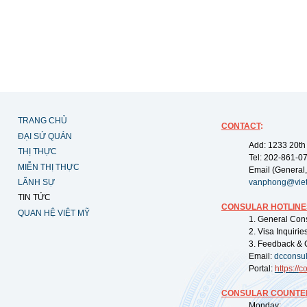
TRANG CHỦ
CONTACT
:
ĐẠI SỨ QUÁN
Add: 1233 20th
THỊ THỰC
Tel: 202-861-0
MIỄN THỊ THỰC
Email (General,
LÃNH SỰ
vanphong@vie
TIN TỨC
CONSULAR HOTLINE
QUAN HỆ VIỆT MỸ
1. General Con
2. Visa Inquiri
3. Feedback & 
Email:
dcconsu
Portal:
https://
co
CONSULAR COUNTER
Monday: 09: