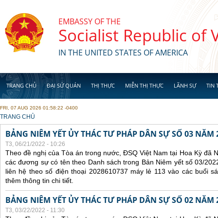
Skip to main content
EMBASSY OF THE
Socialist Republic of
IN THE UNITED STATES OF AMERICA
TRANG CHỦ
ĐẠI SỨ QUÁN
THỊ THỰC
MIỄN THỊ THỰC
LÃNH SỰ
TIN 
FRI, 07 AUG 2026 01:58:22 -0400
YOU ARE HERE
TRANG CHỦ
BẢNG NIÊM YẾT ỦY THÁC TƯ PHÁP DÂN SỰ SỐ 03 NĂM 
T3, 06/21/2022 - 10:26
Theo đề nghị của Tòa án trong nước, ĐSQ Việt Nam tại Hoa Kỳ đã Ni
các đương sự có tên theo Danh sách trong Bản Niêm yết số 03/2022
liên hệ theo số điện thoại 2028610737 máy lẻ 113 vào các buổi sá
thêm thông tin chi tiết.
BẢNG NIÊM YẾT ỦY THÁC TƯ PHÁP DÂN SỰ SỐ 02 NĂM 
T3, 03/22/2022 - 11:30