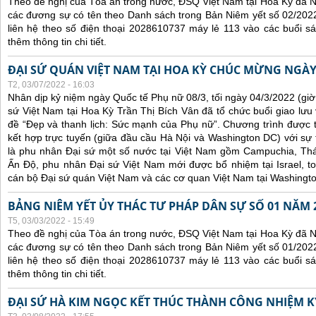
Theo đề nghị của Tòa án trong nước, ĐSQ Việt Nam tại Hoa Kỳ đã Ni
các đương sự có tên theo Danh sách trong Bản Niêm yết số 02/2022
liên hệ theo số điện thoại 2028610737 máy lẻ 113 vào các buổi sá
thêm thông tin chi tiết.
ĐẠI SỨ QUÁN VIỆT NAM TẠI HOA KỲ CHÚC MỪNG NGÀY
T2, 03/07/2022 - 16:03
Nhân dịp kỷ niệm ngày Quốc tế Phụ nữ 08/3, tối ngày 04/3/2022 (gi
sứ Việt Nam tại Hoa Kỳ Trần Thị Bích Vân đã tổ chức buổi giao lưu
đề “Đẹp và thanh lịch: Sức mạnh của Phụ nữ”. Chương trình được tổ
kết hợp trực tuyến (giữa đầu cầu Hà Nội và Washington DC) với s
là phu nhân Đại sứ một số nước tại Việt Nam gồm Campuchia, Thái
Ấn Độ, phu nhân Đại sứ Việt Nam mới được bổ nhiệm tại Israel, t
cán bộ Đại sứ quán Việt Nam và các cơ quan Việt Nam tại Washingt
BẢNG NIÊM YẾT ỦY THÁC TƯ PHÁP DÂN SỰ SỐ 01 NĂM 
T5, 03/03/2022 - 15:49
Theo đề nghị của Tòa án trong nước, ĐSQ Việt Nam tại Hoa Kỳ đã Ni
các đương sự có tên theo Danh sách trong Bản Niêm yết số 01/2022
liên hệ theo số điện thoại 2028610737 máy lẻ 113 vào các buổi sá
thêm thông tin chi tiết.
ĐẠI SỨ HÀ KIM NGỌC KẾT THÚC THÀNH CÔNG NHIỆM KỲ