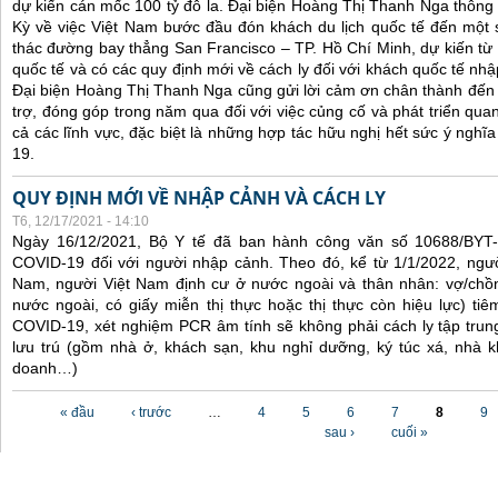
dự kiến cán mốc 100 tỷ đô la. Đại biện Hoàng Thị Thanh Nga thông 
Kỳ về việc Việt Nam bước đầu đón khách du lịch quốc tế đến một 
thác đường bay thẳng San Francisco – TP. Hồ Chí Minh, dự kiến từ
quốc tế và có các quy định mới về cách ly đối với khách quốc tế nh
Đại biện Hoàng Thị Thanh Nga cũng gửi lời cảm ơn chân thành đến 
trợ, đóng góp trong năm qua đối với việc củng cố và phát triển qua
cả các lĩnh vực, đặc biệt là những hợp tác hữu nghị hết sức ý nghĩ
19.
QUY ĐỊNH MỚI VỀ NHẬP CẢNH VÀ CÁCH LY
T6, 12/17/2021 - 14:10
Ngày 16/12/2021, Bộ Y tế đã ban hành công văn số 10688/BYT
COVID-19 đối với người nhập cảnh. Theo đó, kể từ 1/1/2022, ngư
Nam, người Việt Nam định cư ở nước ngoài và thân nhân: vợ/chồ
nước ngoài, có giấy miễn thị thực hoặc thị thực còn hiệu lực) tiê
COVID-19, xét nghiệm PCR âm tính sẽ không phải cách ly tập trung
lưu trú (gồm nhà ở, khách sạn, khu nghỉ dưỡng, ký túc xá, nhà k
doanh…)
Các trang
« đầu
‹ trước
…
4
5
6
7
8
9
sau ›
cuối »