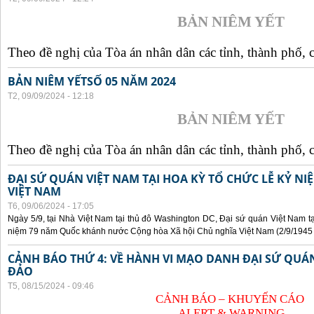
BẢN NIÊM YẾT
Theo đề nghị của Tòa án nhân dân các tỉnh, thành phố, c
BẢN NIÊM YẾTSỐ 05 NĂM 2024
T2, 09/09/2024 - 12:18
BẢN NIÊM YẾT
Theo đề nghị của Tòa án nhân dân các tỉnh, thành phố, c
ĐẠI SỨ QUÁN VIỆT NAM TẠI HOA KỲ TỔ CHỨC LỄ KỶ N
VIỆT NAM
T6, 09/06/2024 - 17:05
Ngày 5/9, tại Nhà Việt Nam tại thủ đô Washington DC, Đại sứ quán Việt Nam tạ
niệm 79 năm Quốc khánh nước Cộng hòa Xã hội Chủ nghĩa Việt Nam (2/9/1945 -
CẢNH BÁO THỨ 4: VỀ HÀNH VI MẠO DANH ĐẠI SỨ QU
ĐẢO
T5, 08/15/2024 - 09:46
CẢNH BÁO – KHUYẾN CÁO
ALERT & WARNING