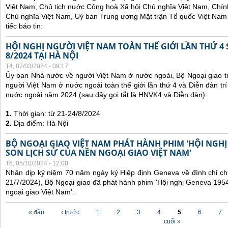
Việt Nam, Chủ tịch nước Cộng hoà Xã hội Chủ nghĩa Việt Nam, Chí
Chủ nghĩa Việt Nam, Uỷ ban Trung ương Mặt trận Tổ quốc Việt Nam 
tiếc báo tin:
HỘI NGHỊ NGƯỜI VIỆT NAM TOÀN THẾ GIỚI LẦN THỨ 4 
8/2024 TẠI HÀ NỘI
T4, 07/03/2024 - 09:17
Ủy ban Nhà nước về người Việt Nam ở nước ngoài, Bộ Ngoại giao tr
người Việt Nam ở nước ngoài toàn thế giới lần thứ 4 và Diễn đàn tr
nước ngoài năm 2024 (sau đây gọi tắt là HNVK4 và Diễn đàn):
1.
Thời gian: từ 21-24/8/2024
2.
Địa điểm: Hà Nội
BỘ NGOẠI GIAO VIỆT NAM PHÁT HÀNH PHIM 'HỘI NGHỊ
SON LỊCH SỬ CỦA NỀN NGOẠI GIAO VIỆT NAM'
T6, 05/10/2024 - 12:00
Nhân dịp kỷ niệm 70 năm ngày ký Hiệp định Geneva về đình chỉ ch
21/7/2024), Bộ Ngoại giao đã phát hành phim 'Hội nghị Geneva 1954
ngoại giao Việt Nam'.
Các trang
« đầu
‹ trước
1
2
3
4
5
6
7
cuối »