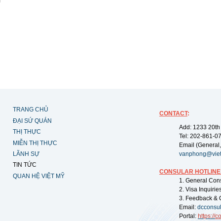
TRANG CHỦ
CONTACT
:
ĐẠI SỨ QUÁN
Add: 1233 20th
THỊ THỰC
Tel: 202-861-0
MIỄN THỊ THỰC
Email (General,
LÃNH SỰ
vanphong@vie
TIN TỨC
CONSULAR HOTLINE
QUAN HỆ VIỆT MỸ
1. General Con
2. Visa Inquiri
3. Feedback & 
Email:
dcconsu
Portal:
https://
co