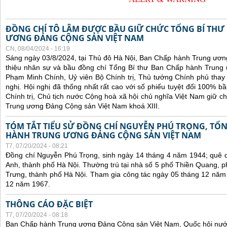
ĐỒNG CHÍ TÔ LÂM ĐƯỢC BẦU GIỮ CHỨC TỔNG BÍ THƯ
ƯƠNG ĐẢNG CỘNG SẢN VIỆT NAM
CN, 08/04/2024 - 16:19
Sáng ngày 03/8/2024, tại Thủ đô Hà Nội, Ban Chấp hành Trung ương
thiệu nhân sự và bầu đồng chí Tổng Bí thư Ban Chấp hành Trung 
Phạm Minh Chính, Uỷ viên Bộ Chính trị, Thủ tướng Chính phủ thay 
nghị. Hội nghị đã thống nhất rất cao với số phiếu tuyệt đối 100% 
Chính trị, Chủ tịch nước Cộng hoà xã hội chủ nghĩa Việt Nam giữ 
Trung ương Đảng Cộng sản Việt Nam khoá XIII.
TÓM TẮT TIỂU SỬ ĐỒNG CHÍ NGUYỄN PHÚ TRỌNG, TỔN
HÀNH TRUNG ƯƠNG ĐẢNG CỘNG SẢN VIỆT NAM
T7, 07/20/2024 - 08:21
Đồng chí Nguyễn Phú Trọng, sinh ngày 14 tháng 4 năm 1944; quê 
Anh, thành phố Hà Nội. Thường trú tại nhà số 5 phố Thiền Quang,
Trưng, thành phố Hà Nội. Tham gia công tác ngày 05 tháng 12 năm
12 năm 1967.
THÔNG CÁO ĐẶC BIỆT
T7, 07/20/2024 - 08:18
Ban Chấp hành Trung ương Đảng Cộng sản Việt Nam, Quốc hội nướ