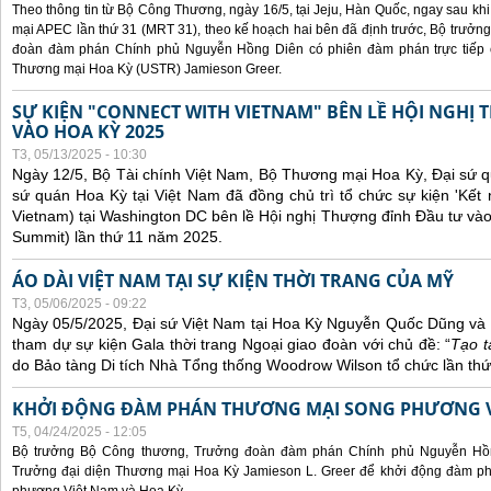
Theo thông tin từ Bộ Công Thương, ngày 16/5, tại Jeju, Hàn Quốc, ngay sau kh
mại APEC lần thứ 31 (MRT 31), theo kế hoạch hai bên đã định trước, Bộ trưở
đoàn đàm phán Chính phủ Nguyễn Hồng Diên có phiên đàm phán trực tiếp 
Thương mại Hoa Kỳ (USTR) Jamieson Greer.
SỰ KIỆN "CONNECT WITH VIETNAM" BÊN LỀ HỘI NGHỊ
VÀO HOA KỲ 2025
T3, 05/13/2025 - 10:30
Ngày 12/5, Bộ Tài chính Việt Nam, Bộ Thương mại Hoa Kỳ, Đại sứ q
sứ quán Hoa Kỳ tại Việt Nam đã đồng chủ trì tổ chức sự kiện 'Kết 
Vietnam) tại Washington DC bên lề Hội nghị Thượng đỉnh Đầu tư và
Summit) lần thứ 11 năm 2025.
ÁO DÀI VIỆT NAM TẠI SỰ KIỆN THỜI TRANG CỦA MỸ
T3, 05/06/2025 - 09:22
Ngày 05/5/2025, Đại sứ Việt Nam tại Hoa Kỳ Nguyễn Quốc Dũng và 
tham dự sự kiện Gala thời trang Ngoại giao đoàn với chủ đề: “
Tạo t
do Bảo tàng Di tích Nhà Tổng thống Woodrow Wilson tổ chức lần thứ
KHỞI ĐỘNG ĐÀM PHÁN THƯƠNG MẠI SONG PHƯƠNG VI
T5, 04/24/2025 - 12:05
Bộ trưởng Bộ Công thương, Trưởng đoàn đàm phán Chính phủ Nguyễn Hồn
Trưởng đại diện Thương mại Hoa Kỳ Jamieson L. Greer để khởi động đàm phá