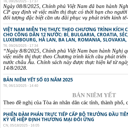
T6, 09/26/2025 - 17:37
Ngày 08/8/2025, Chính phủ Việt Nam đã ban hành Ngh
CP quy định về việc miễn thị thực có thời hạn cho ngườ
đối tượng đặc biệt cần ưu đãi phục vụ phát triển kinh tế-
VIỆT NAM MIỄN THỊ THỰC THEO CHƯƠNG TRÌNH KÍCH C
CHO CÔNG DÂN 12 NƯỚC: BỈ, BULGARIA, CROATIA, SÉ
LUXEMBOURG, HÀ LAN, BA LAN, ROMANIA, SLOVAKIA, 
T6, 09/26/2025 - 17:34
“Ngày 8/8/2025, Chính phủ Việt Nam ban hành Nghị q
việc miễn thị thực theo Chương trình kích cầu phát triể
nước châu Âu. Chính sách này được thực hiện kể từ ngà
14/8/2028.
BẢN NIÊM YẾT SỐ 03 NĂM 2025
T6, 06/13/2025 - 14:40
BẢN NIÊM YẾT
Theo đề nghị của Tòa án nhân dân các tỉnh, thành phố, c
PHIÊN ĐÀM PHÁN TRỰC TIẾP CẤP BỘ TRƯỞNG ĐẦU TIÊN
KỲ VỀ HIỆP ĐỊNH THƯƠNG MẠI ĐỐI ỨNG
CN, 05/18/2025 - 16:05