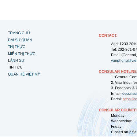
TRANG CHỦ
CONTACT
:
ĐẠI SỨ QUÁN
Add: 1233 20th
THỊ THỰC
Tel: 202-861-0
MIỄN THỊ THỰC
Email (General,
LÃNH SỰ
vanphong@vie
TIN TỨC
CONSULAR HOTLINE
QUAN HỆ VIỆT MỸ
1. General Con
2. Visa Inquiri
3. Feedback & 
Email:
dcconsu
Portal:
https://
co
CONSULAR COUNTER
Monday: 09:
Wednesday: 0
Friday: 09:
Closed on 2 Sep