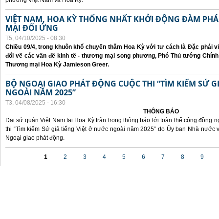
phương Việt Nam và Hoa Kỳ.
VIỆT NAM, HOA KỲ THỐNG NHẤT KHỞI ĐỘNG ĐÀM P
MẠI ĐỐI ỨNG
T5, 04/10/2025 - 08:30
Chiều 09/4, trong khuôn khổ chuyến thăm Hoa Kỳ với tư cách là Đặc phái v
đổi về các vấn đề kinh tế - thương mại song phương, Phó Thủ tướng Chín
Thương mại Hoa Kỳ Jamieson Greer.
BỘ NGOẠI GIAO PHÁT ĐỘNG CUỘC THI “TÌM KIẾM SỨ GI
NGOÀI NĂM 2025”
T3, 04/08/2025 - 16:30
THÔNG BÁO
Đại sứ quán Việt Nam tại Hoa Kỳ trân trọng thông báo tới toàn thể cộng đồng n
thi “Tìm kiếm Sứ giả tiếng Việt ở nước ngoài năm 2025” do Ủy ban Nhà nước 
Ngoại giao phát động.
Các trang
1
2
3
4
5
6
7
8
9