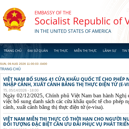
Skip to main content
EMBASSY OF THE
Socialist Republic of
IN THE UNITED STATES OF AMERICA
TRANG CHỦ
ĐẠI SỨ QUÁN
THỊ THỰC
MIỄN THỊ THỰC
LÃNH SỰ
TIN 
SUN, 09 AUG 2026 11:00:03 -0400
YOU ARE HERE
TRANG CHỦ
VIỆT NAM BỔ SUNG 41 CỬA KHẨU QUỐC TẾ CHO PHÉP
NHẬP CẢNH, XUẤT CẢNH BẰNG THỊ THỰC ĐIỆN TỬ (E-VI
T5, 05/14/2026 - 18:00
Ngày 02/12/2025, Chính phủ Việt Nam ban hành Nghị 
việc bổ sung danh sách các cửa khẩu quốc tế cho phép 
cảnh, xuất cảnh bằng thị thực điện tử (e-visa).
VIỆT NAM MIỄN THỊ THỰC CÓ THỜI HẠN CHO NGƯỜI N
ĐỐI TƯỢNG ĐẶC BIỆT CẦN ƯU ĐÃI PHỤC VỤ PHÁT TRIỂN 