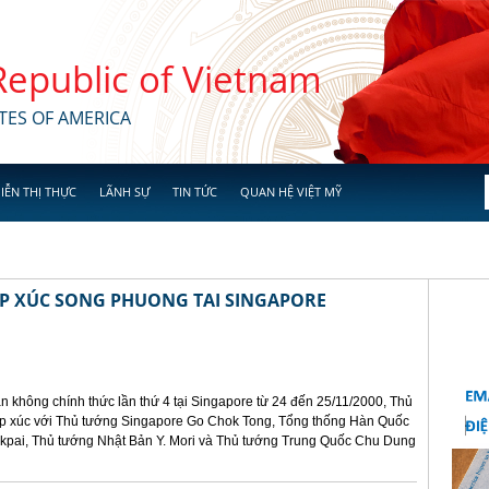
 Republic of Vietnam
TES OF AMERICA
IỄN THỊ THỰC
LÃNH SỰ
TIN TỨC
QUAN HỆ VIỆT MỸ
ẾP XÚC SONG PHUONG TAI SINGAPORE
n không chính thức lần thứ 4 tại Singapore từ 24 đến 25/11/2000, Thủ
ếp xúc với Thủ tướng Singapore Go Chok Tong, Tổng thống Hàn Quốc
kpai, Thủ tướng Nhật Bản Y. Mori và Thủ tướng Trung Quốc Chu Dung