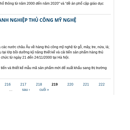
phổ thông từ năm 2000 đến năm 2020" và "đề án phổ cập giáo dục
OANH NGHIỆP THỦ CÔNG MỸ NGHỆ
a các nước châu Âu về hàng thủ công mỹ nghệ từ gỗ, mây, tre, nứa, lá;
 tại lớp bồi dưỡng kỹ năng thiết kế và cải tiến sản phẩm hàng thủ
ổ chức từ ngày 21 đến 24/11/2000 tại Hà Nội.
tiến và thiết kế mẫu mã sản phẩm mới để xuất khẩu sang thị trường
216
217
218
219
220
221
222
…
sau ›
cuối »