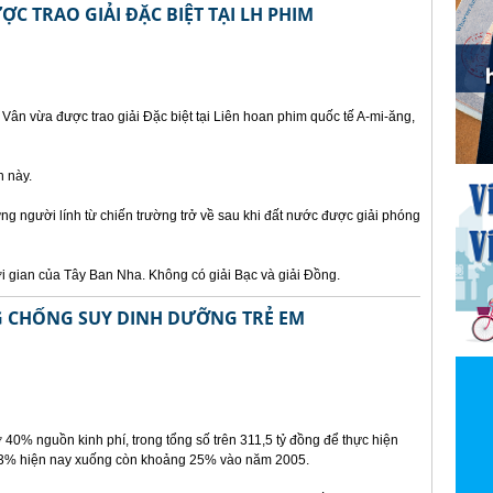
ỢC TRAO GIẢI ĐẶC BIỆT TẠI LH PHIM
ân vừa được trao giải Đặc biệt tại Liên hoan phim quốc tế A-mi-ăng,
n này.
g người lính từ chiến trường trở về sau khi đất nước được giải phóng
i gian của Tây Ban Nha. Không có giải Bạc và giải Đồng.
 CHỐNG SUY DINH DƯỠNG TRẺ EM
rợ 40% nguồn kinh phí, trong tổng số trên 311,5 tỷ đồng để thực hiện
n 33% hiện nay xuống còn khoảng 25% vào năm 2005.