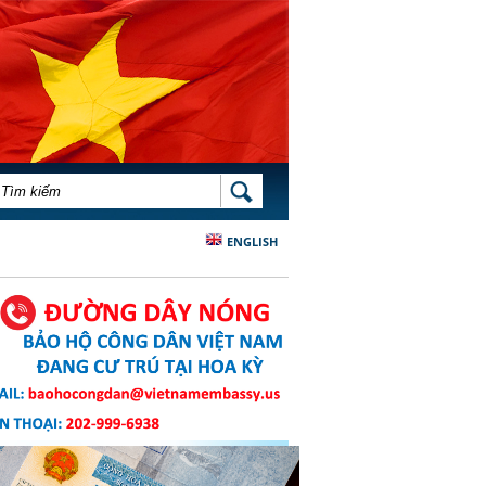
BIỂU MẪU TÌM KIẾM
TÌM KIẾM
ENGLISH