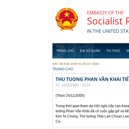
Skip to main content
EMBASSY OF THE
Socialist
IN THE UNITED STA
TRANG CHỦ
ĐẠI SỨ QUÁN
THỊ THỰC
M
SAT, 08 AUG 2026 01:56:16 -0400
YOU ARE HERE
TRANG CHỦ
THU TUONG PHAN VĂN KHAI TI
T7, 11/25/2000 - 21:37
(Ttxvn 25/11/2000)
Trong thời gian tham dự Hội nghị cấp cao Asea
tướng Phan Văn Khải đã có cuộc gặp gỡ và ti
Kim Te Chung, Thủ tướng Thái Lan Chuan Lee
Cơ.