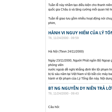
Tuần lễ này nhằm tạo điều kiện cho thanh niên
quốc gia Châu á và tăng cường mối quan hệ hữ
Tuần lễ giao lưu gồm nhiều hoạt động nói chuyện
phim,
HÀNH VI NGUY HIỂM CỦA LÝ TỐ
T6, 11/24/2000 - 09:59
Hà Nội (Ttxvn 24/11/2000)
Ngày 23/11/2000, Người Phát ngôn Bộ Ngoại gi
phóng viên
nước ngoài đề nghị khẳng định tên tội phạm hiệ
bị tù sáu năm tại Việt Nam vì tội bắt cóc máy 
hành vi tội phạm của Lý Tống lần này. Nội dung
BT NG NGUYỄN DY NIÊN TRẢ LỜ
T6, 11/24/2000 - 09:43
Câu hỏi: