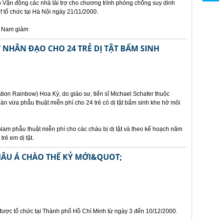
ảo Vận động các nhà tài trợ cho chương trình phòng chống suy dinh
 tổ chức tại Hà Nội ngày 21/11/2000.
t Nam giảm
NHÂN ĐẠO CHO 24 TRẺ DỊ TẬT BẨM SINH
ion Rainbow) Hoa Kỳ, do giáo sư, tiến sĩ Michael Schafer thuộc
n vừa phẫu thuật miễn phí cho 24 trẻ có dị tật bẩm sinh khe hở môi
Nam phẫu thuật miễn phí cho các cháu bị dị tật và theo kế hoạch năm
rẻ em dị tật.
HÂU Á CHÀO THẾ KỶ MỚI&QUOT;
 được tổ chức tại Thành phố Hồ Chí Minh từ ngày 3 đến 10/12/2000.