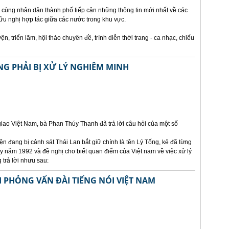
 cùng nhân dân thành phố tiếp cận những thông tin mới nhất về các
u nghị hợp tác giữa các nước trong khu vực.
, triển lãm, hội thảo chuyên đề, trình diễn thời trang - ca nhạc, chiếu
NG PHẢI BỊ XỬ LÝ NGHIÊM MINH
ao Việt Nam, bà Phan Thúy Thanh đã trả lời câu hỏi của một số
n đang bị cảnh sát Thái Lan bắt giữ chính là tên Lý Tống, kẻ đã từng
bay năm 1992 và đề nghị cho biết quan điểm của Việt nam về việc xử lý
 trả lời nhưu sau:
I PHỎNG VẤN ĐÀI TIẾNG NÓI VIỆT NAM