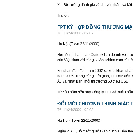
Xin Bộ trưởng đánh giá về chuyến thăm và kế
Tra lời:
FPT KÝ HỢP DỒNG THƯƠNG MẠI
T6, 11/24/2000 - 02:07
Hà Nội (Ttxvn 22/11/2000)
Hợp đồng thành lập Công ty liên doanh về thư
của Việt Nam với công ty Meetchina.com của M
Fpt phấn đấu đến năm 2002 sẽ xuất khẩu phần 
năm 2005. Trong cùng thời gian, FPT dự kiến 
Âu và Nhật Bản, mỗi thị trường 50 triệu USD.
Từ đầu năm đến nay, công ty FPT đã xuất kh
ĐỔI MỚI CHƯƠNG TRINH GIÁO 
T6, 11/24/2000 - 02:03
Hà Nội ( Ttxvn 22/11/2000)
Ngày 21/11, Bộ trưởng Bộ Giáo dục và Đào tạo