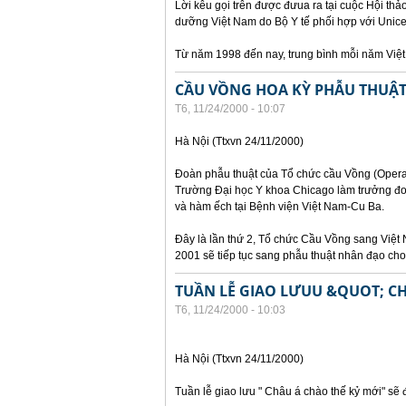
Lời kêu gọi trên được đưua ra tại cuộc Hội th
dưỡng Việt Nam do Bộ Y tế phối hợp với Unicef
Từ năm 1998 đến nay, trung bình mỗi năm Việ
CẦU VỒNG HOA KỲ PHẪU THUẬT 
T6, 11/24/2000 - 10:07
Hà Nội (Ttxvn 24/11/2000)
Đoàn phẫu thuật của Tổ chức cầu Vồng (Operat
Trường Đại học Y khoa Chicago làm trưởng đoà
và hàm ếch tại Bệnh viện Việt Nam-Cu Ba.
Đây là lần thứ 2, Tổ chức Cầu Vồng sang Việt 
2001 sẽ tiếp tục sang phẫu thuật nhân đạo cho t
TUẦN LỄ GIAO LƯUU &QUOT; C
T6, 11/24/2000 - 10:03
Hà Nội (Ttxvn 24/11/2000)
Tuần lễ giao lưu " Châu á chào thế kỷ mới" sẽ