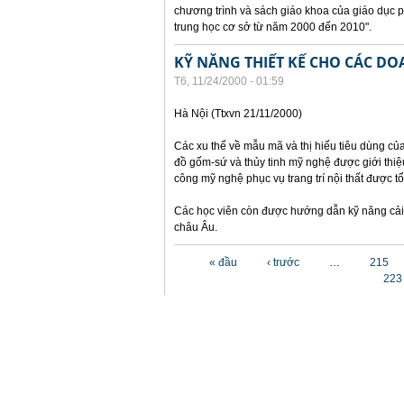
chương trình và sách giáo khoa của giáo dục 
trung học cơ sở từ năm 2000 đến 2010".
KỸ NĂNG THIẾT KẾ CHO CÁC D
T6, 11/24/2000 - 01:59
Hà Nội (Ttxvn 21/11/2000)
Các xu thế về mẫu mã và thị hiếu tiêu dùng củ
đồ gốm-sứ và thủy tinh mỹ nghệ được giới thiệu
công mỹ nghệ phục vụ trang trí nội thất được t
Các học viên còn được hướng dẫn kỹ năng cải 
châu Âu.
Các trang
« đầu
‹ trước
…
215
223