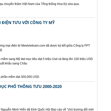
t qu chuyến thăm Việt Nam của Tổng thống Hoa Kỳ vừa qua.
 ĐIỆN TƯU VỚI CÔNG TY MỸ
ơng mại điện tử Meetvietnam.com đã được ký kết giữa Công ty FPT
ỹ.
mềm sang Mỹ đat mục tiêu đạt 5 triệu Usd và tăng lên 100 triệu USD
xuất khẩu sang Châu
ẩu phần mềm đạt 300,000 USD.
DỤC PHỔ THÔNG TƯU 2000-2020
 Nguyễn Minh Hiển đã trình Quốc Hội Báo cáo về "chủ trương đổi mới