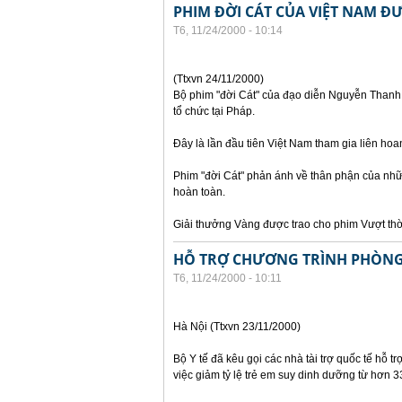
PHIM ĐỜI CÁT CỦA VIỆT NAM ĐƯ
T6, 11/24/2000 - 10:14
(Ttxvn 24/11/2000)
Bộ phim "đời Cát" của đạo diễn Nguyễn Thanh V
tổ chức tại Pháp.
Đây là lần đầu tiên Việt Nam tham gia liên hoa
Phim "đời Cát" phản ánh về thân phận của nhữn
hoàn toàn.
Giải thưởng Vàng được trao cho phim Vượt thờ
HỖ TRỢ CHƯƠNG TRÌNH PHÒNG
T6, 11/24/2000 - 10:11
Hà Nội (Ttxvn 23/11/2000)
Bộ Y tế đã kêu gọi các nhà tài trợ quốc tế hỗ t
việc giảm tỷ lệ trẻ em suy dinh dưỡng từ hơ