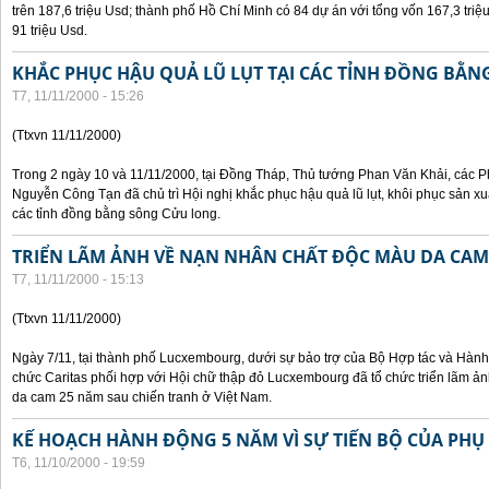
trên 187,6 triệu Usd; thành phố Hồ Chí Minh có 84 dự án với tổng vốn 167,3 triệ
91 triệu Usd.
KHẮC PHỤC HẬU QUẢ LŨ LỤT TẠI CÁC TỈNH ĐỒNG BẰ
T7, 11/11/2000 - 15:26
(Ttxvn 11/11/2000)
Trong 2 ngày 10 và 11/11/2000, tại Đồng Tháp, Thủ tướng Phan Văn Khải, các
Nguyễn Công Tạn đã chủ trì Hội nghị khắc phục hậu quả lũ lụt, khôi phục sản xu
các tỉnh đồng bằng sông Cửu long.
TRIỂN LÃM ẢNH VỀ NẠN NHÂN CHẤT ĐỘC MÀU DA CAM
T7, 11/11/2000 - 15:13
(Ttxvn 11/11/2000)
Ngày 7/11, tại thành phố Lucxembourg, dưới sự bảo trợ của Bộ Hợp tác và Hà
chức Caritas phối hợp với Hội chữ thập đỏ Lucxembourg đã tổ chức triển lãm 
da cam 25 năm sau chiến tranh ở Việt Nam.
KẾ HOẠCH HÀNH ĐỘNG 5 NĂM VÌ SỰ TIẾN BỘ CỦA PHỤ
T6, 11/10/2000 - 19:59