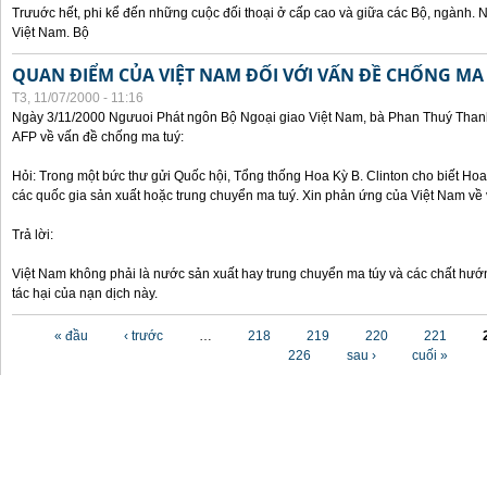
Trưuớc hết, phi kể đến những cuộc đối thoại ở cấp cao và giữa các Bộ, ngành. 
Việt Nam. Bộ
QUAN ĐIỂM CỦA VIỆT NAM ĐỐI VỚI VẤN ĐỀ CHỐNG MA
T3, 11/07/2000 - 11:16
Ngày 3/11/2000 Ngưuoi Phát ngôn Bộ Ngoại giao Việt Nam, bà Phan Thuý Thanh 
AFP về vấn đề chống ma tuý:
Hỏi: Trong một bức thư gửi Quốc hội, Tổng thống Hoa Kỳ B. Clinton cho biết Hoa 
các quốc gia sản xuất hoặc trung chuyển ma tuý. Xin phản ứng của Việt Nam về 
Trả lời:
Việt Nam không phải là nước sản xuất hay trung chuyển ma túy và các chất hướ
tác hại của nạn dịch này.
Các trang
« đầu
‹ trước
…
218
219
220
221
226
sau ›
cuối »