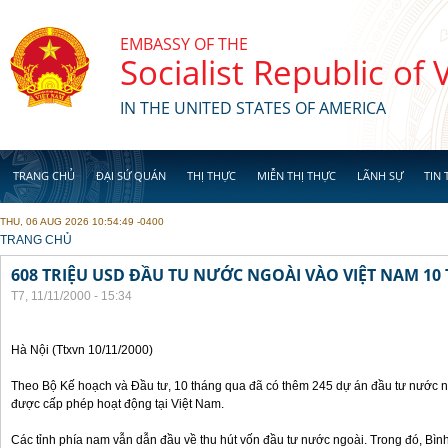
Skip to main content
EMBASSY OF THE
Socialist Republic of
IN THE UNITED STATES OF AMERICA
TRANG CHỦ
ĐẠI SỨ QUÁN
THỊ THỰC
MIỄN THỊ THỰC
LÃNH SỰ
TIN 
THU, 06 AUG 2026 10:54:49 -0400
YOU ARE HERE
TRANG CHỦ
608 TRIỆU USD ĐẦU TU NƯỚC NGOÀI VÀO VIỆT NAM 1
T7, 11/11/2000 - 15:34
Hà Nội (Ttxvn 10/11/2000)
Theo Bộ Kế hoạch và Đầu tư, 10 tháng qua đã có thêm 245 dự án đầu tư nước ng
được cấp phép hoạt động tại Việt Nam.
Các tỉnh phía nam vẫn dẫn đầu về thu hút vốn đầu tư nước ngoài. Trong đó, Bì