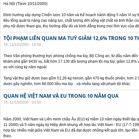
Hà Nội (Ttxvn 10/11/2000)
Định hướng xây dựng Chiến lược 10 năm và Kế hoạch hành động 5 năm Vì sự t
tiêu tổng quát là nâng cao năng lực, chất lượng đời sống vật chất và tinh thần 
phụ nữ được tham gia, thụ hưởng đầy đủ và bình đẳng trong mọi lĩnh vực của đờ
TỘI PHẠM LIÊN QUAN MA TUÝ GIẢM 12,6% TRONG 10 
T6, 11/10/2000 - 19:56
Theo Văn phòng thường trực phòng chống ma túy, Bộ Công an, từ đầu năm đến 
khám phá gần 9430 vụ, bắt hơn 17.130 đối tượng phạm tội ma túy; giảm 12,6% 
so với cùng kỳ năm ngoái.
Tang vật thu giữ được bao gồm 51,26 kg heroin, gần 470 kg thuốc phiện, hơn 2.
dược gây nghiện, hơn 66.000 liều ma túy ...và nhiều tang vật phạm tội khác.
QUAN HỆ VIỆT NAM VÀ EU TRONG 10 NĂM QUA
T6, 11/10/2000 - 03:50
Năm 2000, Việt Nam và Liên minh châu Âu (EU) kỷ niệm 10 năm ngày thiết lập q
11-2000) và 5 năm ngày ký Hiệp định khung về hợp tác Việt Nam - EU (17-7-199
hợp tác nhiều mặt giữa Việt Nam và EU đã đạt được những kết quả lớn, tạo tiền 
theo.