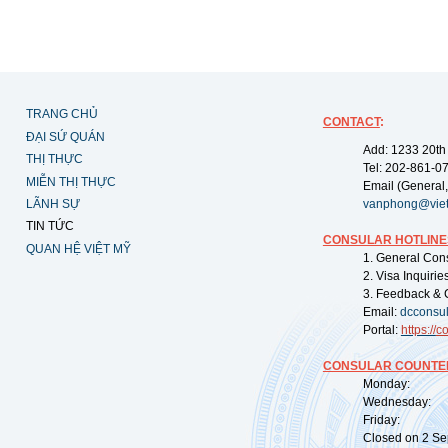
TRANG CHỦ
CONTACT
:
ĐẠI SỨ QUÁN
Add: 1233 20th
THỊ THỰC
Tel: 202-861-0
MIỄN THỊ THỰC
Email (General,
LÃNH SỰ
vanphong@vie
TIN TỨC
CONSULAR HOTLINE
QUAN HỆ VIỆT MỸ
1. General Con
2. Visa Inquiri
3. Feedback & 
Email:
dcconsu
Portal:
https://
co
CONSULAR COUNTER
Monday: 09:
Wednesday: 0
Friday: 09:
Closed on 2 Sep