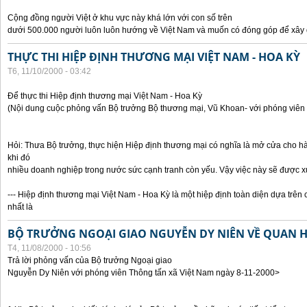
Cộng đồng người Việt ở khu vực này khá lớn với con số trên
dưới 500.000 người luôn luôn hướng về Việt Nam và muốn có đóng góp để xây
THỰC THI HIỆP ĐỊNH THƯƠNG MẠI VIỆT NAM - HOA KỲ
T6, 11/10/2000 - 03:42
Để thực thi Hiệp định thương mại Việt Nam - Hoa Kỳ
(Nội dung cuộc phỏng vấn Bộ trưởng Bộ thương mại, Vũ Khoan- với phóng viên 
Hỏi: Thưa Bộ trưởng, thực hiện Hiệp định thương mại có nghĩa là mở cửa cho h
khi đó
nhiều doanh nghiệp trong nước sức cạnh tranh còn yếu. Vậy việc này sẽ được x
--- Hiệp định thương mại Việt Nam - Hoa Kỳ là một hiệp định toàn diện dựa trên 
nhất là
BỘ TRƯỞNG NGOẠI GIAO NGUYỄN DY NIÊN VỀ QUAN HỆ
T4, 11/08/2000 - 10:56
Trả lời phỏng vấn của Bộ trưởng Ngoại giao
Nguyễn Dy Niên với phóng viên Thông tấn xã Việt Nam ngày 8-11-2000>