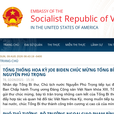
Skip to main content
EMBASSY OF THE
Socialist Republic of
IN THE UNITED STATES OF AMERICA
TRANG CHỦ
ĐẠI SỨ QUÁN
THỊ THỰC
MIỄN THỊ THỰC
LÃNH SỰ
TIN 
SUN, 09 AUG 2026 08:43:19 -0400
YOU ARE HERE
TRANG CHỦ
TỔNG THỐNG HOA KỲ JOE BIDEN CHÚC MỪNG TỔNG BÍ
NGUYỄN PHÚ TRỌNG
T6, 02/26/2021 - 15:36
Nhân dịp Tổng Bí thư, Chủ tịch nước Nguyễn Phú Trọng tiếp tục 
Ban Chấp hành Trung ương Đảng Cộng sản Việt Nam khóa XIII, Tổ
gửi thư chúc mừng, bày tỏ trân trọng những cam kết của Tổng Bí t
đẩy hợp tác và quan hệ đối tác Việt Nam-Hoa Kỳ, mong muốn tiếp t
hai nước, chúc Tổng Bí thư thành công trên cương vị cao cả của mìn