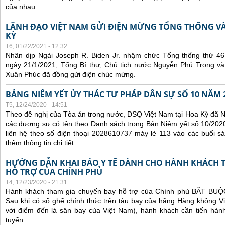
của nhau.
LÃNH ĐẠO VIỆT NAM GỬI ĐIỆN MỪNG TỔNG THỐNG V
KỲ
T6, 01/22/2021 - 12:32
Nhân dịp Ngài Joseph R. Biden Jr. nhậm chức Tổng thống thứ 4
ngày 21/1/2021, Tổng Bí thư, Chủ tịch nước Nguyễn Phú Trọng v
Xuân Phúc đã đồng gửi điện chúc mừng.
BẢNG NIÊM YẾT ỦY THÁC TƯ PHÁP DÂN SỰ SỐ 10 NĂM 
T5, 12/24/2020 - 14:51
Theo đề nghị của Tòa án trong nước, ĐSQ Việt Nam tại Hoa Kỳ đã Ni
các đương sự có tên theo Danh sách trong Bản Niêm yết số 10/2020
liên hệ theo số điện thoại 2028610737 máy lẻ 113 vào các buổi sá
thêm thông tin chi tiết.
HƯỚNG DẪN KHAI BÁO Y TẾ DÀNH CHO HÀNH KHÁCH 
HỖ TRỢ CỦA CHÍNH PHỦ
T4, 12/23/2020 - 21:31
Hành khách tham gia chuyến bay hỗ trợ của Chính phủ BẮT BUỘC 
Sau khi có số ghế chính thức trên tàu bay của hãng Hàng không Vi
với điểm đến là sân bay của Việt Nam), hành khách cần tiến hành
tuyến.