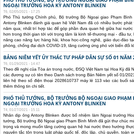
PHÓ THỦ TƯỚNG, BỘ TRƯỞNG NGOẠI GIAO PHẠM BÌN
NGOẠI TRƯỞNG HOA KỲ ANTONY BLINKEN
T6, 02/05/2021 - 17:25
Phó Thủ tướng Chính phủ, Bộ trưởng Bộ Ngoại giao Phạm Bình
Antony Blinken đánh giá quan hệ Việt Nam đã có nhiều bước phát tr
năm qua; nhất trí hợp tác để góp phần đưa quan hệ giữa hai nước p
hơn trong thời gian tới với trọng tâm là kinh tế-thương mại - đầu tư
nâng cao năng lực hàng hải, khoa học-công nghệ, giáo dục-đào t
phòng, chống đại dịch COVID-19, tăng cường ứng phó với biến đổi k
BẢNG NIÊM YẾT ỦY THÁC TƯ PHÁP DÂN SỰ SỐ 01 NĂM 
T6, 01/29/2021 - 14:47
Theo đề nghị của Tòa án trong nước, ĐSQ Việt Nam tại Hoa Kỳ đã Ni
các đương sự có tên theo Danh sách trong Bản Niêm yết số 01/2021
liên hệ theo số điện thoại 2028610737 máy lẻ 113 vào các buổi sá
thêm thông tin chi tiết.
PHÓ THỦ TƯỚNG, BỘ TRƯỞNG BỘ NGOẠI GIAO PHẠM
NGOẠI TRƯỞNG HOA KỲ ANTONY BLINKEN
T4, 01/27/2021 - 15:11
Nhân dịp ông Antony Blinken được bổ nhiệm làm Ngoại trưởng Ho
tướng, Bộ trưởng Bộ Ngoại giao Phạm Bình Minh đã gửi thư chúc m
trọng và mong muốn tăng cường quan hệ hai nước theo hướng thực ch
nguyên tắc tôn trọng luật pháp quốc tế, độc lập, chủ quyền, toàn vẹ