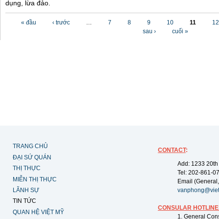
dụng, lừa đảo.
Các trang
« đầu
‹ trước
…
7
8
9
10
11
12
sau ›
cuối »
TRANG CHỦ
CONTACT
:
ĐẠI SỨ QUÁN
Add: 1233 20th
THỊ THỰC
Tel: 202-861-0
MIỄN THỊ THỰC
Email (General,
LÃNH SỰ
vanphong@vie
TIN TỨC
CONSULAR HOTLINE
QUAN HỆ VIỆT MỸ
1. General Con