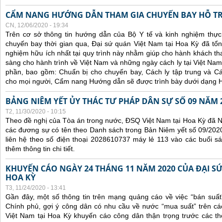
CẨM NANG HƯỚNG DẪN THAM GIA CHUYẾN BAY HỖ T
CN, 12/06/2020 - 19:34
Trên cơ sở thông tin hướng dẫn của Bộ Y tế và kinh nghiệm thực 
chuyến bay thời gian qua, Đại sứ quán Việt Nam tại Hoa Kỳ đã tổng
nghiệm hữu ích nhất tại quy trình này nhằm giúp cho hành khách th
sàng cho hành trình về Việt Nam và những ngày cách ly tại Việt Nam
phần, bao gồm: Chuẩn bị cho chuyến bay, Cách ly tập trung và Cá
cho mọi người, Cẩm nang Hướng dẫn sẽ được trình bày dưới dạng H
BẢNG NIÊM YẾT ỦY THÁC TƯ PHÁP DÂN SỰ SỐ 09 NĂM 
T2, 11/30/2020 - 10:15
Theo đề nghị của Tòa án trong nước, ĐSQ Việt Nam tại Hoa Kỳ đã Ni
các đương sự có tên theo Danh sách trong Bản Niêm yết số 09/2020
liên hệ theo số điện thoại 2028610737 máy lẻ 113 vào các buổi sá
thêm thông tin chi tiết.
KHUYẾN CÁO NGÀY 24 THÁNG 11 NĂM 2020 CỦA ĐẠI SỨ
HOA KỲ
T3, 11/24/2020 - 13:41
Gần đây, một số thông tin trên mạng quảng cáo về việc “bán suất
Chính phủ, gợi ý công dân có nhu cầu về nước “mua suất” trên cá
Việt Nam tại Hoa Kỳ khuyến cáo công dân thận trọng trước các thôn