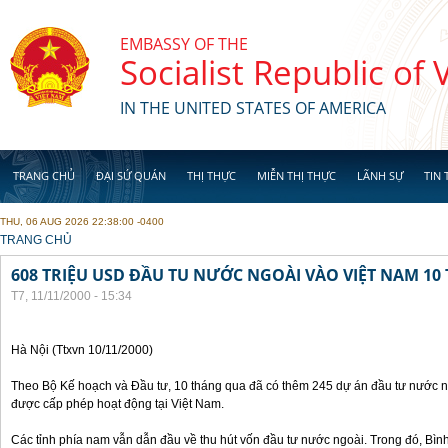
Skip to main content
EMBASSY OF THE
Socialist Republic of
IN THE UNITED STATES OF AMERICA
TRANG CHỦ
ĐẠI SỨ QUÁN
THỊ THỰC
MIỄN THỊ THỰC
LÃNH SỰ
TIN 
THU, 06 AUG 2026 22:38:00 -0400
YOU ARE HERE
TRANG CHỦ
608 TRIỆU USD ĐẦU TU NƯỚC NGOÀI VÀO VIỆT NAM 1
T7, 11/11/2000 - 15:34
Hà Nội (Ttxvn 10/11/2000)
Theo Bộ Kế hoạch và Đầu tư, 10 tháng qua đã có thêm 245 dự án đầu tư nước ng
được cấp phép hoạt động tại Việt Nam.
Các tỉnh phía nam vẫn dẫn đầu về thu hút vốn đầu tư nước ngoài. Trong đó, Bì