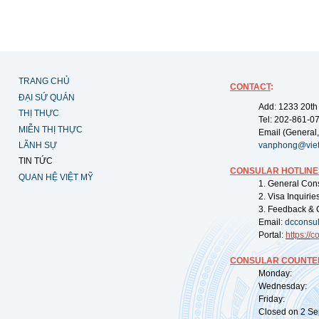
TRANG CHỦ
CONTACT
:
ĐẠI SỨ QUÁN
Add: 1233 20th
THỊ THỰC
Tel: 202-861-0
MIỄN THỊ THỰC
Email (General,
LÃNH SỰ
vanphong@vie
TIN TỨC
CONSULAR HOTLINE
QUAN HỆ VIỆT MỸ
1. General Con
2. Visa Inquiri
3. Feedback & 
Email:
dcconsu
Portal:
https://
co
CONSULAR COUNTER
Monday: 09:
Wednesday: 0
Friday: 09:
Closed on 2 Sep