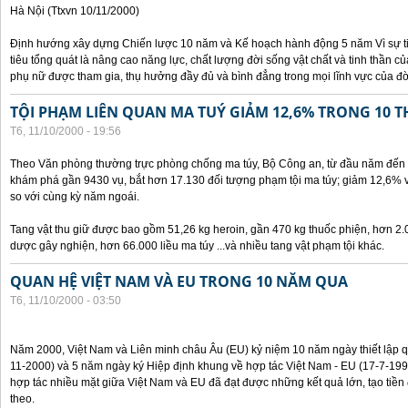
Hà Nội (Ttxvn 10/11/2000)
Định hướng xây dựng Chiến lược 10 năm và Kế hoạch hành động 5 năm Vì sự t
tiêu tổng quát là nâng cao năng lực, chất lượng đời sống vật chất và tinh thần 
phụ nữ được tham gia, thụ hưởng đầy đủ và bình đẳng trong mọi lĩnh vực của đờ
TỘI PHẠM LIÊN QUAN MA TUÝ GIẢM 12,6% TRONG 10 
T6, 11/10/2000 - 19:56
Theo Văn phòng thường trực phòng chống ma túy, Bộ Công an, từ đầu năm đến 
khám phá gần 9430 vụ, bắt hơn 17.130 đối tượng phạm tội ma túy; giảm 12,6% 
so với cùng kỳ năm ngoái.
Tang vật thu giữ được bao gồm 51,26 kg heroin, gần 470 kg thuốc phiện, hơn 2.
dược gây nghiện, hơn 66.000 liều ma túy ...và nhiều tang vật phạm tội khác.
QUAN HỆ VIỆT NAM VÀ EU TRONG 10 NĂM QUA
T6, 11/10/2000 - 03:50
Năm 2000, Việt Nam và Liên minh châu Âu (EU) kỷ niệm 10 năm ngày thiết lập q
11-2000) và 5 năm ngày ký Hiệp định khung về hợp tác Việt Nam - EU (17-7-199
hợp tác nhiều mặt giữa Việt Nam và EU đã đạt được những kết quả lớn, tạo tiền 
theo.