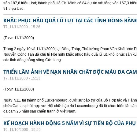
trên 187,6 triệu Usd; thành phố Hồ Chí Minh có 84 dự án với tổng vốn 167,3 triệ
91 triệu Usd.
KHẮC PHỤC HẬU QUẢ LŨ LỤT TẠI CÁC TỈNH ĐỒNG BẰ
T7, 11/11/2000 - 15:26
(Ttxvn 11/11/2000)
Trong 2 ngày 10 và 11/11/2000, tại Đồng Tháp, Thủ tướng Phan Văn Khải, các
Nguyễn Công Tạn đã chủ trì Hội nghị khắc phục hậu quả lũ lụt, khôi phục sản xu
các tỉnh đồng bằng sông Cửu long.
TRIỂN LÃM ẢNH VỀ NẠN NHÂN CHẤT ĐỘC MÀU DA CAM
T7, 11/11/2000 - 15:13
(Ttxvn 11/11/2000)
Ngày 7/11, tại thành phố Lucxembourg, dưới sự bảo trợ của Bộ Hợp tác và Hà
chức Caritas phối hợp với Hội chữ thập đỏ Lucxembourg đã tổ chức triển lãm 
da cam 25 năm sau chiến tranh ở Việt Nam.
KẾ HOẠCH HÀNH ĐỘNG 5 NĂM VÌ SỰ TIẾN BỘ CỦA PHỤ
T6, 11/10/2000 - 19:59