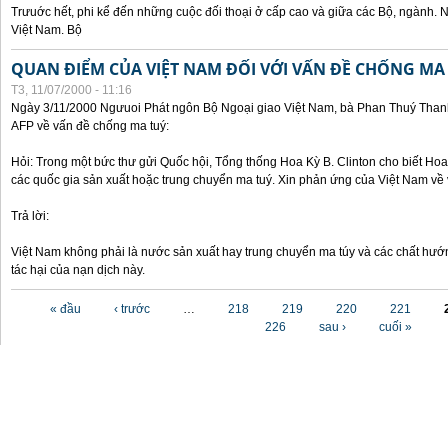
Trưuớc hết, phi kể đến những cuộc đối thoại ở cấp cao và giữa các Bộ, ngành. 
Việt Nam. Bộ
QUAN ĐIỂM CỦA VIỆT NAM ĐỐI VỚI VẤN ĐỀ CHỐNG MA
T3, 11/07/2000 - 11:16
Ngày 3/11/2000 Ngưuoi Phát ngôn Bộ Ngoại giao Việt Nam, bà Phan Thuý Thanh 
AFP về vấn đề chống ma tuý:
Hỏi: Trong một bức thư gửi Quốc hội, Tổng thống Hoa Kỳ B. Clinton cho biết Hoa 
các quốc gia sản xuất hoặc trung chuyển ma tuý. Xin phản ứng của Việt Nam về 
Trả lời:
Việt Nam không phải là nước sản xuất hay trung chuyển ma túy và các chất hướ
tác hại của nạn dịch này.
Các trang
« đầu
‹ trước
…
218
219
220
221
226
sau ›
cuối »