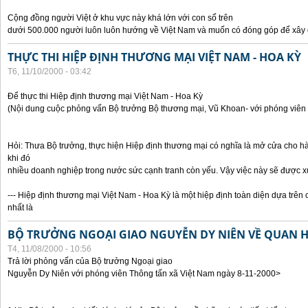
Cộng đồng người Việt ở khu vực này khá lớn với con số trên
dưới 500.000 người luôn luôn hướng về Việt Nam và muốn có đóng góp để xây
THỰC THI HIỆP ĐỊNH THƯƠNG MẠI VIỆT NAM - HOA KỲ
T6, 11/10/2000 - 03:42
Để thực thi Hiệp định thương mại Việt Nam - Hoa Kỳ
(Nội dung cuộc phỏng vấn Bộ trưởng Bộ thương mại, Vũ Khoan- với phóng viên 
Hỏi: Thưa Bộ trưởng, thực hiện Hiệp định thương mại có nghĩa là mở cửa cho h
khi đó
nhiều doanh nghiệp trong nước sức cạnh tranh còn yếu. Vậy việc này sẽ được x
--- Hiệp định thương mại Việt Nam - Hoa Kỳ là một hiệp định toàn diện dựa trên 
nhất là
BỘ TRƯỞNG NGOẠI GIAO NGUYỄN DY NIÊN VỀ QUAN HỆ
T4, 11/08/2000 - 10:56
Trả lời phỏng vấn của Bộ trưởng Ngoại giao
Nguyễn Dy Niên với phóng viên Thông tấn xã Việt Nam ngày 8-11-2000>