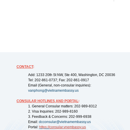
CONTACT
:
Add: 1233 20th St NW, Ste 400, Washington, DC 20036
Tel: 202-861-0737; Fax: 202-861-0917
Email (General, non-consular inquiries):
vanphong@vietnamembassy.us
CONSULAR HOTLINES AND PORTAL
:
1. General Consular matters: 202-989-8312
2. Visa Inquiries: 202-989-8160
3. Feedback & Concerns: 202-999-6938
Email:
dcconsular@vietnamembassy.us
Portal:
https://
consular.vnembassy.us