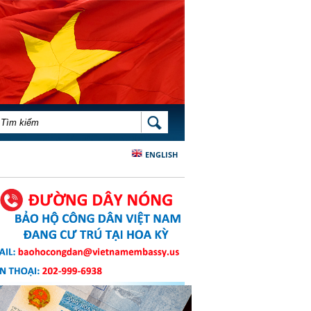
BIỂU MẪU TÌM KIẾM
TÌM KIẾM
ENGLISH