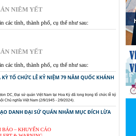
ẢN NIÊM YẾT
 các tỉnh, thành phố, cụ thể như sau:
ẢN NIÊM YẾT
 các tỉnh, thành phố, cụ thể như sau:
A KỲ TỔ CHỨC LỄ KỶ NIỆM 79 NĂM QUỐC KHÁNH
gton DC, Đại sứ quán Việt Nam tại Hoa Kỳ đã long trọng tổ chức lễ kỷ
 Chủ nghĩa Việt Nam (2/9/1945 - 2/9/2024).
 MẠO DANH ĐẠI SỨ QUÁN NHẰM MỤC ĐÍCH LỪA
 BÁO – KHUYẾN CÁO
LERT & WARNING