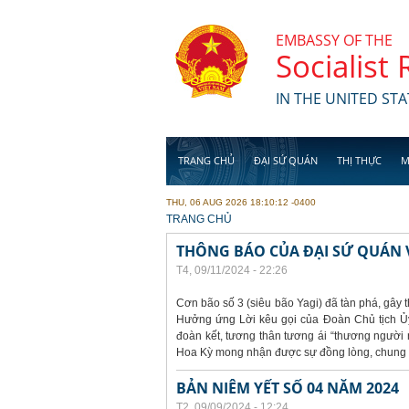
Skip to main content
EMBASSY OF THE
Socialist
IN THE UNITED STA
TRANG CHỦ
ĐẠI SỨ QUÁN
THỊ THỰC
M
THU, 06 AUG 2026 18:10:12 -0400
YOU ARE HERE
TRANG CHỦ
THÔNG BÁO CỦA ĐẠI SỨ QUÁN V
T4, 09/11/2024 - 22:26
Cơn bão số 3 (siêu bão Yagi) đã tàn phá, gây t
Hưởng ứng Lời kêu gọi của Đoàn Chủ tịch Ủy
đoàn kết, tương thân tương ái “thương người n
Hoa Kỳ mong nhận được sự đồng lòng, chung t
BẢN NIÊM YẾT SỐ 04 NĂM 2024
T2, 09/09/2024 - 12:24