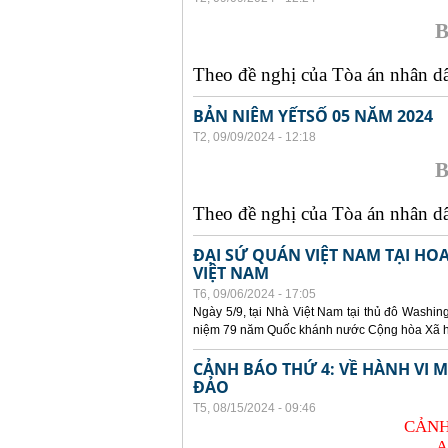
B
Theo đề nghị của Tòa án nhân dân
BẢN NIÊM YẾTSỐ 05 NĂM 2024
T2, 09/09/2024 - 12:18
B
Theo đề nghị của Tòa án nhân dân
ĐẠI SỨ QUÁN VIỆT NAM TẠI HO
VIỆT NAM
T6, 09/06/2024 - 17:05
Ngày 5/9, tại Nhà Việt Nam tại thủ đô Washin
niệm 79 năm Quốc khánh nước Cộng hòa Xã hội
CẢNH BÁO THỨ 4: VỀ HÀNH VI
ĐẢO
T5, 08/15/2024 - 09:46
CẢNH
A