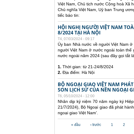
Việt Nam, Chủ tịch nước Cộng hoà Xã h
Chủ nghĩa Việt Nam, Uỷ ban Trung ương
tiếc báo tin:
HỘI NGHỊ NGƯỜI VIỆT NAM TOÀN
8/2024 TẠI HÀ NỘI
T4, 07/03/2024 - 09:17
Ủy ban Nhà nước về người Việt Nam ở n
người Việt Nam ở nước ngoài toàn thế g
nước ngoài năm 2024 (sau đây gọi tắt 
1.
Thời gian: từ 21-24/8/2024
2.
Địa điểm: Hà Nội
BỘ NGOẠI GIAO VIỆT NAM PHÁT
SON LỊCH SỬ CỦA NỀN NGOẠI G
T6, 05/10/2024 - 12:00
Nhân dịp kỷ niệm 70 năm ngày ký Hiệp 
21/7/2024), Bộ Ngoại giao đã phát hành
ngoại giao Việt Nam'.
Các trang
« đầu
‹ trước
1
2