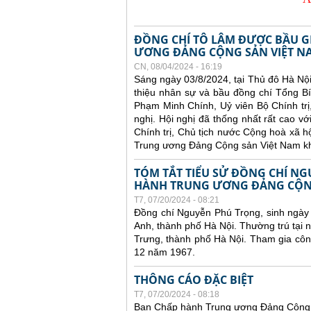
ĐỒNG CHÍ TÔ LÂM ĐƯỢC BẦU G
ƯƠNG ĐẢNG CỘNG SẢN VIỆT N
CN, 08/04/2024 - 16:19
Sáng ngày 03/8/2024, tại Thủ đô Hà Nộ
thiệu nhân sự và bầu đồng chí Tổng B
Phạm Minh Chính, Uỷ viên Bộ Chính trị
nghị. Hội nghị đã thống nhất rất cao v
Chính trị, Chủ tịch nước Cộng hoà xã 
Trung ương Đảng Cộng sản Việt Nam kh
TÓM TẮT TIỂU SỬ ĐỒNG CHÍ NG
HÀNH TRUNG ƯƠNG ĐẢNG CỘNG
T7, 07/20/2024 - 08:21
Đồng chí Nguyễn Phú Trọng, sinh ngày
Anh, thành phố Hà Nội. Thường trú tại
Trưng, thành phố Hà Nội. Tham gia cô
12 năm 1967.
THÔNG CÁO ĐẶC BIỆT
T7, 07/20/2024 - 08:18
Ban Chấp hành Trung ương Đảng Cộng 