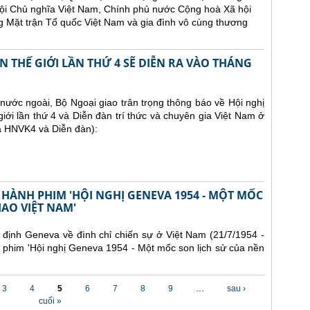
ội Chủ nghĩa Việt Nam, Chính phủ nước Cộng hoà Xã hội
 Mặt trận Tổ quốc Việt Nam và gia đình vô cùng thương
 THẾ GIỚI LẦN THỨ 4 SẼ DIỄN RA VÀO THÁNG
ước ngoài, Bộ Ngoại giao trân trọng thông báo về Hội nghị
iới lần thứ 4 và Diễn đàn trí thức và chuyên gia Việt Nam ở
là HNVK4 và Diễn đàn):
 HÀNH PHIM 'HỘI NGHỊ GENEVA 1954 - MỘT MỐC
IAO VIỆT NAM'
định Geneva về đình chỉ chiến sự ở Việt Nam (21/7/1954 -
 phim 'Hội nghị Geneva 1954 - Một mốc son lịch sử của nền
3
4
5
6
7
8
9
…
sau ›
cuối »