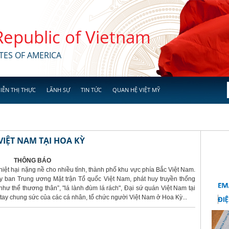
 Republic of Vietnam
TES OF AMERICA
IỄN THỊ THỰC
LÃNH SỰ
TIN TỨC
QUAN HỆ VIỆT MỸ
IỆT NAM TẠI HOA KỲ
THÔNG BÁO
hiệt hại nặng nề cho nhiều tỉnh, thành phố khu vực phía Bắc Việt Nam.
 ban Trung ương Mặt trận Tổ quốc Việt Nam, phát huy truyền thống
hư thể thương thân”, "lá lành đùm lá rách", Đại sứ quán Việt Nam tại
ay chung sức của các cá nhân, tổ chức người Việt Nam ở Hoa Kỳ...