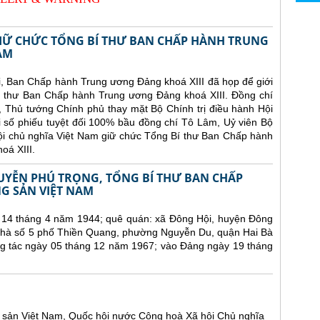
IỮ CHỨC TỔNG BÍ THƯ BAN CHẤP HÀNH TRUNG
AM
i, Ban Chấp hành Trung ương Đảng khoá XIII đã họp để giới
í thư Ban Chấp hành Trung ương Đảng khoá XIII. Đồng chí
, Thủ tướng Chính phủ thay mặt Bộ Chính trị điều hành Hội
ới số phiếu tuyệt đối 100% bầu đồng chí Tô Lâm, Uỷ viên Bộ
hội chủ nghĩa Việt Nam giữ chức Tổng Bí thư Ban Chấp hành
oá XIII.
UYỄN PHÚ TRỌNG, TỔNG BÍ THƯ BAN CHẤP
 SẢN VIỆT NAM
 14 tháng 4 năm 1944; quê quán: xã Đông Hội, huyện Đông
 nhà số 5 phố Thiền Quang, phường Nguyễn Du, quận Hai Bà
ng tác ngày 05 tháng 12 năm 1967; vào Đảng ngày 19 tháng
sản Việt Nam, Quốc hội nước Cộng hoà Xã hội Chủ nghĩa