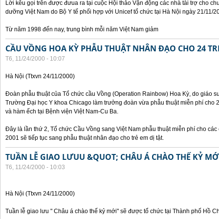
Lời kêu gọi trên được đưua ra tại cuộc Hội thảo Vận động các nhà tài trợ cho c
dưỡng Việt Nam do Bộ Y tế phối hợp với Unicef tổ chức tại Hà Nội ngày 21/11/2
Từ năm 1998 đến nay, trung bình mỗi năm Việt Nam giảm
CẦU VỒNG HOA KỲ PHẪU THUẬT NHÂN ĐẠO CHO 24 TRẺ
T6, 11/24/2000 - 10:07
Hà Nội (Ttxvn 24/11/2000)
Đoàn phẫu thuật của Tổ chức cầu Vồng (Operation Rainbow) Hoa Kỳ, do giáo sư,
Trường Đại học Y khoa Chicago làm trưởng đoàn vừa phẫu thuật miễn phí cho 24 
và hàm ếch tại Bệnh viện Việt Nam-Cu Ba.
Đây là lần thứ 2, Tổ chức Cầu Vồng sang Việt Nam phẫu thuật miễn phí cho các 
2001 sẽ tiếp tục sang phẫu thuật nhân đạo cho trẻ em dị tật.
TUẦN LỄ GIAO LƯUU &QUOT; CHÂU Á CHÀO THẾ KỶ M
T6, 11/24/2000 - 10:03
Hà Nội (Ttxvn 24/11/2000)
Tuần lễ giao lưu " Châu á chào thế kỷ mới" sẽ được tổ chức tại Thành phố Hồ C