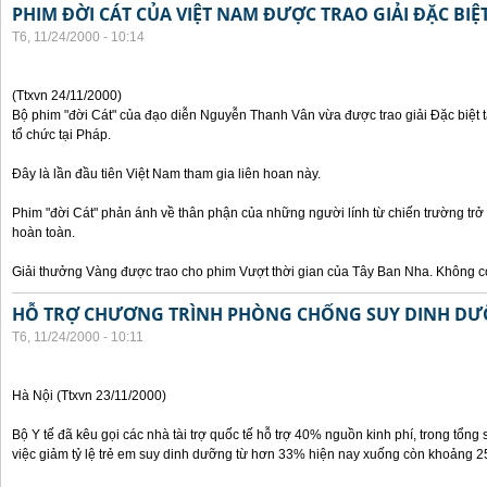
PHIM ĐỜI CÁT CỦA VIỆT NAM ĐƯỢC TRAO GIẢI ĐẶC BIỆT
T6, 11/24/2000 - 10:14
(Ttxvn 24/11/2000)
Bộ phim "đời Cát" của đạo diễn Nguyễn Thanh Vân vừa được trao giải Đặc biệt t
tổ chức tại Pháp.
Đây là lần đầu tiên Việt Nam tham gia liên hoan này.
Phim "đời Cát" phản ánh về thân phận của những người lính từ chiến trường trở
hoàn toàn.
Giải thưởng Vàng được trao cho phim Vượt thời gian của Tây Ban Nha. Không có
HỖ TRỢ CHƯƠNG TRÌNH PHÒNG CHỐNG SUY DINH DƯ
T6, 11/24/2000 - 10:11
Hà Nội (Ttxvn 23/11/2000)
Bộ Y tế đã kêu gọi các nhà tài trợ quốc tế hỗ trợ 40% nguồn kinh phí, trong tổng 
việc giảm tỷ lệ trẻ em suy dinh dưỡng từ hơn 33% hiện nay xuống còn khoảng 