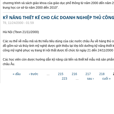
chương trình và sách giáo khoa của giáo dục phổ thông từ năm 2000 đến năm 2
trung học cơ sở từ năm 2000 đến 2010".
KỸ NĂNG THIẾT KẾ CHO CÁC DOANH NGHIỆP THỦ CÔN
T6, 11/24/2000 - 01:59
Hà Nội (Ttxvn 21/11/2000)
Các xu thế về mẫu mã và thị hiếu tiêu dùng của các nước châu Âu về hàng thủ cô
đồ gốm-sứ và thủy tinh mỹ nghệ được giới thiệu tại lớp bồi dưỡng kỹ năng thiết 
công mỹ nghệ phục vụ trang trí nội thất được tổ chức từ ngày 21 đến 24/11/2000 
Các học viên còn được hướng dẫn kỹ năng cải tiến và thiết kế mẫu mã sản phẩm
châu Âu.
Các trang
« đầu
‹ trước
…
215
216
217
218
223
…
sau ›
cuối »