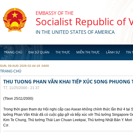
Skip to main content
EMBASSY OF THE
Socialist Republic of
IN THE UNITED STATES OF AMERICA
TRANG CHỦ
ĐẠI SỨ QUÁN
THỊ THỰC
MIỄN THỊ THỰC
LÃNH SỰ
TIN 
SUN, 09 AUG 2026 02:44:18 -0400
YOU ARE HERE
TRANG CHỦ
THU TUONG PHAN VĂN KHAI TIẾP XÚC SONG PHUONG 
T7, 11/25/2000 - 21:37
(Ttxvn 25/11/2000)
Trong thời gian tham dự Hội nghị cấp cao Asean không chính thức lần thứ 4 tại 
tướng Phan Văn Khải đã có cuộc gặp gỡ và tiếp xúc với Thủ tướng Singapore 
Kim Te Chung, Thủ tướng Thái Lan Chuan Leekpai, Thủ tướng Nhật Bản Y. Mor
Cơ.