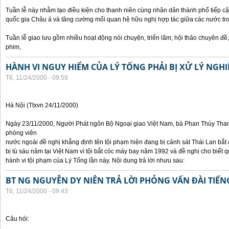
Tuần lễ này nhằm tạo điều kiện cho thanh niên cùng nhân dân thành phố tiếp cậ
quốc gia Châu á và tăng cường mối quan hệ hữu nghị hợp tác giữa các nước tr
Tuần lễ giao lưu gồm nhiều hoạt động nói chuyện, triển lãm, hội thảo chuyên đề, t
phim,
HÀNH VI NGUY HIỂM CỦA LÝ TỐNG PHẢI BỊ XỬ LÝ NGH
T6, 11/24/2000 - 09:59
Hà Nội (Ttxvn 24/11/2000)
Ngày 23/11/2000, Người Phát ngôn Bộ Ngoại giao Việt Nam, bà Phan Thúy Thanh 
phóng viên
nước ngoài đề nghị khẳng định tên tội phạm hiện đang bị cảnh sát Thái Lan bắt g
bị tù sáu năm tại Việt Nam vì tội bắt cóc máy bay năm 1992 và đề nghị cho biết 
hành vi tội phạm của Lý Tống lần này. Nội dung trả lời nhưu sau:
BT NG NGUYỄN DY NIÊN TRẢ LỜI PHỎNG VẤN ĐÀI TIẾN
T6, 11/24/2000 - 09:43
Câu hỏi: