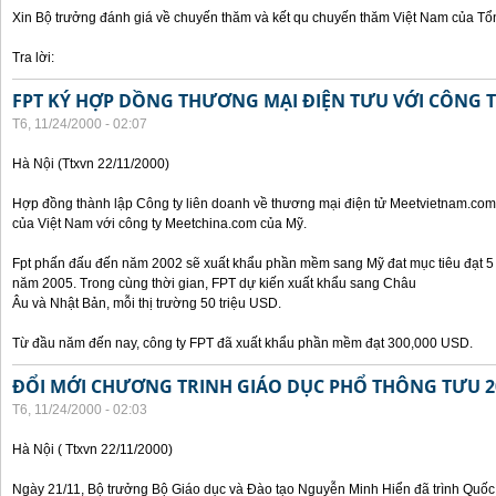
Xin Bộ trưởng đánh giá về chuyến thăm và kết qu chuyến thăm Việt Nam của Tổ
Tra lời:
FPT KÝ HỢP DỒNG THƯƠNG MẠI ĐIỆN TƯU VỚI CÔNG 
T6, 11/24/2000 - 02:07
Hà Nội (Ttxvn 22/11/2000)
Hợp đồng thành lập Công ty liên doanh về thương mại điện tử Meetvietnam.com
của Việt Nam với công ty Meetchina.com của Mỹ.
Fpt phấn đấu đến năm 2002 sẽ xuất khẩu phần mềm sang Mỹ đat mục tiêu đạt 5 t
năm 2005. Trong cùng thời gian, FPT dự kiến xuất khẩu sang Châu
Âu và Nhật Bản, mỗi thị trường 50 triệu USD.
Từ đầu năm đến nay, công ty FPT đã xuất khẩu phần mềm đạt 300,000 USD.
ĐỔI MỚI CHƯƠNG TRINH GIÁO DỤC PHỔ THÔNG TƯU 2
T6, 11/24/2000 - 02:03
Hà Nội ( Ttxvn 22/11/2000)
Ngày 21/11, Bộ trưởng Bộ Giáo dục và Đào tạo Nguyễn Minh Hiển đã trình Quốc