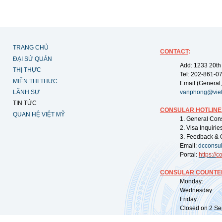
TRANG CHỦ
CONTACT
:
ĐẠI SỨ QUÁN
Add: 1233 20th
THỊ THỰC
Tel: 202-861-0
MIỄN THỊ THỰC
Email (General,
LÃNH SỰ
vanphong@vie
TIN TỨC
CONSULAR HOTLINE
QUAN HỆ VIỆT MỸ
1. General Con
2. Visa Inquiri
3. Feedback & 
Email:
dcconsu
Portal:
https://
co
CONSULAR COUNTER
Monday: 09:
Wednesday: 0
Friday: 09:
Closed on 2 Sep