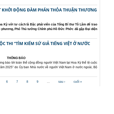
ẤT KHỞI ĐỘNG ĐÀM PHÁN THỎA THUẬN THƯƠNG
a Kỳ với tư cách là Đặc phái viên của Tổng Bí thư Tô Lâm để trao
ng phương, Phó Thủ tướng Chính phủ Hồ Đức Phớc đã gặp Đại diện
 THI “TÌM KIẾM SỨ GIẢ TIẾNG VIỆT Ở NƯỚC
THÔNG BÁO
ông báo tới toàn thể cộng đồng người Việt Nam tại Hoa Kỳ thể lệ cuộc
i năm 2025” do Ủy ban Nhà nước về người Việt Nam ở nước ngoài, Bộ
6
7
8
9
…
sau ›
cuối »