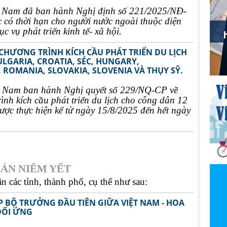
t Nam đã ban hành Nghị định số 221/2025/NĐ-
c có thời hạn cho người nước ngoài thuộc diện
c vụ phát triển kinh tế- xã hội.
 CHƯƠNG TRÌNH KÍCH CẦU PHÁT TRIỂN DU LỊCH
ULGARIA, CROATIA, SÉC, HUNGARY,
 ROMANIA, SLOVAKIA, SLOVENIA VÀ THỤY SỸ.
t Nam ban hành Nghị quyết số 229/NQ-CP về
rình kích cầu phát triển du lịch cho công dân 12
ợc thực hiện kể từ ngày 15/8/2025 đến hết ngày
ẢN NIÊM YẾT
 các tỉnh, thành phố, cụ thể như sau:
P BỘ TRƯỞNG ĐẦU TIÊN GIỮA VIỆT NAM - HOA
ĐỐI ỨNG