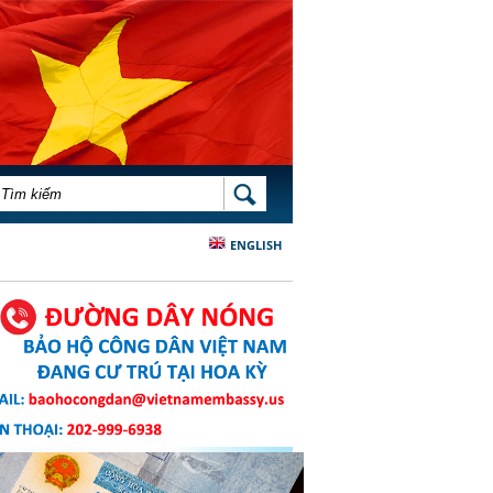
BIỂU MẪU TÌM KIẾM
TÌM KIẾM
ENGLISH