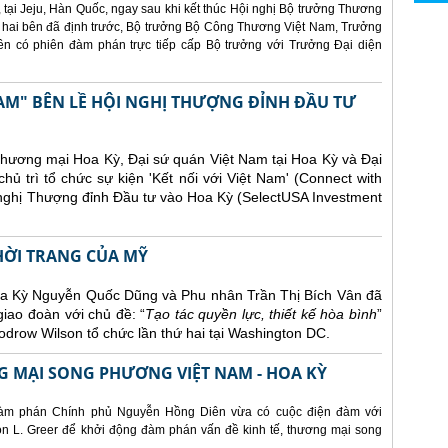
 tại Jeju, Hàn Quốc, ngay sau khi kết thúc Hội nghị Bộ trưởng Thương
 hai bên đã định trước, Bộ trưởng Bộ Công Thương Việt Nam, Trưởng
 có phiên đàm phán trực tiếp cấp Bộ trưởng với Trưởng Đại diện
AM" BÊN LỀ HỘI NGHỊ THƯỢNG ĐỈNH ĐẦU TƯ
Thương mại Hoa Kỳ, Đại sứ quán Việt Nam tại Hoa Kỳ và Đại
ủ trì tổ chức sự kiện 'Kết nối với Việt Nam' (Connect with
 nghị Thượng đỉnh Đầu tư vào Hoa Kỳ (SelectUSA Investment
THỜI TRANG CỦA MỸ
Hoa Kỳ Nguyễn Quốc Dũng và Phu nhân Trần Thị Bích Vân đã
giao đoàn với chủ đề: “
Tạo tác quyền lực, thiết kế hòa bình
”
drow Wilson tổ chức lần thứ hai tại Washington DC.
 MẠI SONG PHƯƠNG VIỆT NAM - HOA KỲ
àm phán Chính phủ Nguyễn Hồng Diên vừa có cuộc điện đàm với
 L. Greer để khởi động đàm phán vấn đề kinh tế, thương mại song