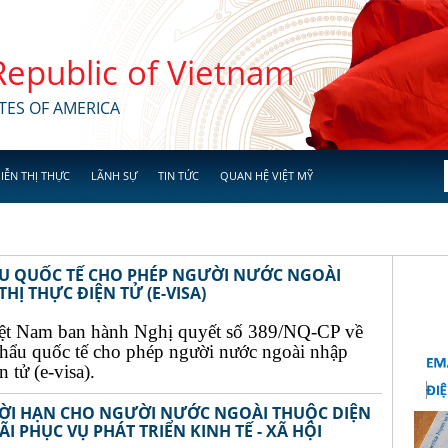
 Republic of Vietnam
TES OF AMERICA
IỄN THỊ THỰC
LÃNH SỰ
TIN TỨC
QUAN HỆ VIỆT MỸ
ẨU QUỐC TẾ CHO PHÉP NGƯỜI NƯỚC NGOÀI
Ị THỰC ĐIỆN TỬ (E-VISA)
ệt Nam ban hành Nghị quyết số 389/NQ-CP về
khẩu quốc tế cho phép người nước ngoài nhập
 tử (e-visa).
THỜI HẠN CHO NGƯỜI NƯỚC NGOÀI THUỘC DIỆN
I PHỤC VỤ PHÁT TRIỂN KINH TẾ - XÃ HỘI