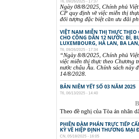
T6, 09/26/2025 - 17:37
Ngày 08/8/2025, Chính phủ Việ
CP quy định về việc miễn thị thự
đối tượng đặc biệt cần ưu đãi phụ
VIỆT NAM MIỄN THỊ THỰC THEO
CHO CÔNG DÂN 12 NƯỚC: BỈ, B
LUXEMBOURG, HÀ LAN, BA LAN,
T6, 09/26/2025 - 17:34
“Ngày 8/8/2025, Chính phủ Việ
việc miễn thị thực theo Chương t
nước châu Âu. Chính sách này đư
14/8/2028.
BẢN NIÊM YẾT SỐ 03 NĂM 2025
T6, 06/13/2025 - 14:40
B
Theo đề nghị của Tòa án nhân dân
PHIÊN ĐÀM PHÁN TRỰC TIẾP CẤ
KỲ VỀ HIỆP ĐỊNH THƯƠNG MẠI 
CN, 05/18/2025 - 16:05