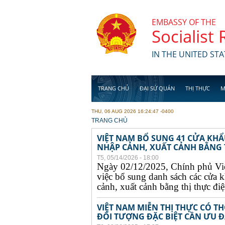
Skip to main content
EMBASSY OF THE
Socialist
IN THE UNITED STA
TRANG CHỦ
ĐẠI SỨ QUÁN
THỊ THỰC
M
THU, 06 AUG 2026 16:24:47 -0400
YOU ARE HERE
TRANG CHỦ
VIỆT NAM BỔ SUNG 41 CỬA KH
NHẬP CẢNH, XUẤT CẢNH BẰNG TH
T5, 05/14/2026 - 18:00
Ngày 02/12/2025, Chính phủ Vi
việc bổ sung danh sách các cửa 
cảnh, xuất cảnh bằng thị thực điện
VIỆT NAM MIỄN THỊ THỰC CÓ 
ĐỐI TƯỢNG ĐẶC BIỆT CẦN ƯU ĐÃ