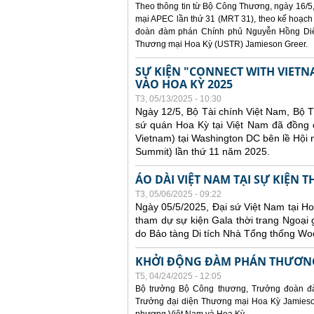
Theo thông tin từ Bộ Công Thương, ngày 16/5,
mại APEC lần thứ 31 (MRT 31), theo kế hoạch
đoàn đàm phán Chính phủ Nguyễn Hồng Diên
Thương mại Hoa Kỳ (USTR) Jamieson Greer.
SỰ KIỆN "CONNECT WITH VIETN
VÀO HOA KỲ 2025
T3, 05/13/2025 - 10:30
Ngày 12/5, Bộ Tài chính Việt Nam, Bộ 
sứ quán Hoa Kỳ tại Việt Nam đã đồng ch
Vietnam) tại Washington DC bên lề Hội
Summit) lần thứ 11 năm 2025.
ÁO DÀI VIỆT NAM TẠI SỰ KIỆN 
T3, 05/06/2025 - 09:22
Ngày 05/5/2025, Đại sứ Việt Nam tại 
tham dự sự kiện Gala thời trang Ngoại 
do Bảo tàng Di tích Nhà Tổng thống Woo
KHỞI ĐỘNG ĐÀM PHÁN THƯƠNG
T5, 04/24/2025 - 12:05
Bộ trưởng Bộ Công thương, Trưởng đoàn đ
Trưởng đại diện Thương mại Hoa Kỳ Jamieson