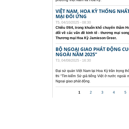
phương Việt Nam và Hoa Kỳ.
VIỆT NAM, HOA KỲ THỐNG NH
MẠI ĐỐI ỨNG
T5, 04/10/2025 - 08:30
Chiều 09/4, trong khuôn khổ chuyến thăm Ho
đổi về các vấn đề kinh tế - thương mại so
Thương mại Hoa Kỳ Jamieson Greer.
BỘ NGOẠI GIAO PHÁT ĐỘNG CUỘC
NGOÀI NĂM 2025”
T3, 04/08/2025 - 16:30
Đại sứ quán Việt Nam tại Hoa Kỳ trân trọng th
thi “Tìm kiếm Sứ giả tiếng Việt ở nước ngoà
Ngoại giao phát động.
Các trang
1
2
3
4
5