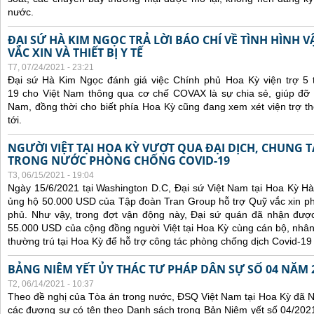
nước.
ĐẠI SỨ HÀ KIM NGỌC TRẢ LỜI BÁO CHÍ VỀ TÌNH HÌN
VẮC XIN VÀ THIẾT BỊ Y TẾ
T7, 07/24/2021 - 23:21
Đại sứ Hà Kim Ngọc đánh giá việc Chính phủ Hoa Kỳ viện trợ 5 t
19 cho Việt Nam thông qua cơ chế COVAX là sự chia sẻ, giúp đỡ kị
Nam, đồng thời cho biết phía Hoa Kỳ cũng đang xem xét viện trợ t
tới.
NGƯỜI VIỆT TẠI HOA KỲ VƯỢT QUA ĐẠI DỊCH, CHUNG 
TRONG NƯỚC PHÒNG CHỐNG COVID-19
T3, 06/15/2021 - 19:04
Ngày 15/6/2021 tại Washington D.C, Đại sứ Việt Nam tại Hoa Kỳ Hà
ủng hộ 50.000 USD của Tập đoàn Tran Group hỗ trợ Quỹ vắc xin p
phủ. Như vậy, trong đợt vận động này, Đại sứ quán đã nhận được 
55.000 USD của cộng đồng người Việt tại Hoa Kỳ cùng cán bộ, nhân
thường trú tại Hoa Kỳ để hỗ trợ công tác phòng chống dịch Covid-19
BẢNG NIÊM YẾT ỦY THÁC TƯ PHÁP DÂN SỰ SỐ 04 NĂM 
T2, 06/14/2021 - 10:37
Theo đề nghị của Tòa án trong nước, ĐSQ Việt Nam tại Hoa Kỳ đã Ni
các đương sự có tên theo Danh sách trong Bản Niêm yết số 04/2021