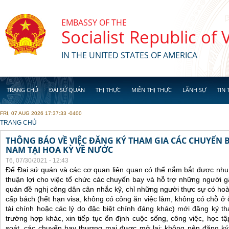
Skip to main content
EMBASSY OF THE
Socialist Republic of
IN THE UNITED STATES OF AMERICA
TRANG CHỦ
ĐẠI SỨ QUÁN
THỊ THỰC
MIỄN THỊ THỰC
LÃNH SỰ
TIN 
FRI, 07 AUG 2026 17:37:33 -0400
YOU ARE HERE
TRANG CHỦ
THÔNG BÁO VỀ VIỆC ĐĂNG KÝ THAM GIA CÁC CHUYẾN 
NAM TẠI HOA KỲ VỀ NƯỚC
T6, 07/30/2021 - 12:43
Để Đại sứ quán và các cơ quan liên quan có thể nắm bắt được nhu
thuận lợi cho việc tổ chức các chuyến bay và hỗ trợ những người 
quán đề nghị công dân cân nhắc kỹ, chỉ những người thực sự có ho
cấp bách (hết hạn visa, không có công ăn việc làm, không có chỗ ở 
tài chính hoặc các lý do đặc biệt chính đáng khác) mới đăng ký 
trường hợp khác, xin tiếp tục ổn định cuộc sống, công việc, học t
soát, các chuyến bay thương mại được mở lại; không nên đăng ký