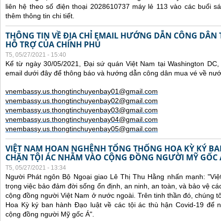
liên hệ theo số điện thoại 2028610737 máy lẻ 113 vào các buổi sá
thêm thông tin chi tiết.
THÔNG TIN VỀ ĐỊA CHỈ EMAIL HƯỚNG DẪN CÔNG DÂN
HỖ TRỢ CỦA CHÍNH PHỦ
T5, 05/27/2021 - 15:40
Kể từ ngày 30/05/2021, Đại sứ quán Việt Nam tại Washington DC, 
email dưới đây để thông báo và hướng dẫn công dân mua vé về nư
vnembassy.us.thongtinchuyenbay01@gmail.com
vnembassy.us.thongtinchuyenbay02@gmail.com
vnembassy.us.thongtinchuyenbay03@gmail.com
vnembassy.us.thongtinchuyenbay04@gmail.com
vnembassy.us.thongtinchuyenbay05@gmail.com
VIỆT NAM HOAN NGHÊNH TỔNG THỐNG HOA KỲ KÝ B
CHẶN TỘI ÁC NHẰM VÀO CỘNG ĐỒNG NGƯỜI MỸ GỐC 
T5, 05/27/2021 - 13:34
Người Phát ngôn Bộ Ngoại giao Lê Thị Thu Hằng nhấn mạnh:
"Vi
trọng việc bảo đảm đời sống ổn định, an ninh, an toàn, và bảo vệ cá
cộng đồng người Việt Nam ở nước ngoài. Trên tinh thần đó, chúng t
Hoa Kỳ ký ban hành Đạo luật về các tội ác thù hận Covid-19 để 
cộng đồng người Mỹ gốc Á".