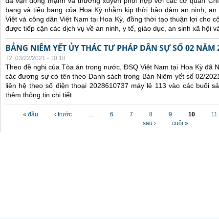
đã
vận động mạnh và
thường xuyên
phối hợp
với các
cơ quan Chí
bang và tiểu bang
của Hoa Kỳ nhằm kịp thời
bảo đảm an ninh, an
Việt
và công dân Việt Nam
tại Hoa Kỳ
, đồng thời tạo thuận lợi cho
được tiếp cận các dịch vụ về an ninh, y tế,
giáo dục,
an sinh xã hội v
BẢNG NIÊM YẾT ỦY THÁC TƯ PHÁP DÂN SỰ SỐ 02 NĂM 
T2, 03/22/2021 - 10:18
Theo đề nghị của Tòa án trong nước, ĐSQ Việt Nam tại Hoa Kỳ đã Ni
các đương sự có tên theo Danh sách trong Bản Niêm yết số 02/2021
liên hệ theo số điện thoại 2028610737 máy lẻ 113 vào các buổi sá
thêm thông tin chi tiết.
Các trang
« đầu
‹ trước
…
6
7
8
9
10
11
sau ›
cuối »