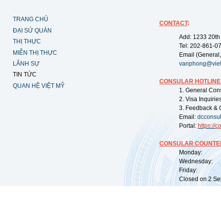
TRANG CHỦ
CONTACT
:
ĐẠI SỨ QUÁN
Add: 1233 20th
THỊ THỰC
Tel: 202-861-0
MIỄN THỊ THỰC
Email (General,
LÃNH SỰ
vanphong@vie
TIN TỨC
CONSULAR HOTLINE
QUAN HỆ VIỆT MỸ
1. General Con
2. Visa Inquiri
3. Feedback & 
Email:
dcconsu
Portal:
https://
co
CONSULAR COUNTER
Monday: 09:
Wednesday: 0
Friday: 09:
Closed on 2 Sep