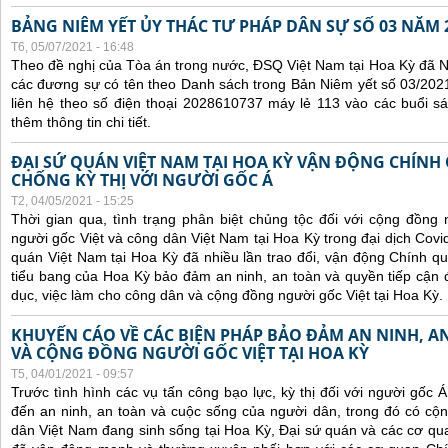
BẢNG NIÊM YẾT ỦY THÁC TƯ PHÁP DÂN SỰ SỐ 03 NĂM 
T6, 05/07/2021 - 16:48
Theo đề nghị của Tòa án trong nước, ĐSQ Việt Nam tại Hoa Kỳ đã Ni
các đương sự có tên theo Danh sách trong Bản Niêm yết số 03/2021
liên hệ theo số điện thoại 2028610737 máy lẻ 113 vào các buổi sá
thêm thông tin chi tiết.
ĐẠI SỨ QUÁN VIỆT NAM TẠI HOA KỲ VẬN ĐỘNG CHÍNH
CHỐNG KỲ THỊ VỚI NGƯỜI GỐC Á
T2, 04/05/2021 - 15:25
Thời gian qua, tình trạng phân biệt chủng tộc đối với cộng đồng
người gốc Việt và công dân Việt Nam tại Hoa Kỳ trong đại dịch Covi
quán Việt Nam tại Hoa Kỳ đã nhiều lần trao đổi, vận động Chính qu
tiểu bang của Hoa Kỳ bảo đảm an ninh, an toàn và quyền tiếp cận đ
dục, việc làm cho công dân và cộng đồng người gốc Việt tại Hoa Kỳ.
KHUYẾN CÁO VỀ CÁC BIỆN PHÁP BẢO ĐẢM AN NINH, 
VÀ CỘNG ĐỒNG NGƯỜI GỐC VIỆT TẠI HOA KỲ
T5, 04/01/2021 - 09:57
Trước tình hình các
vụ tấn công bạo lực, kỳ thị đối với người gốc 
đến an ninh, an toàn và cuộc sống của người dân, trong đó có c
dân Việt Nam đang sinh sống tại Hoa Kỳ,
Đại sứ quán và các cơ qua