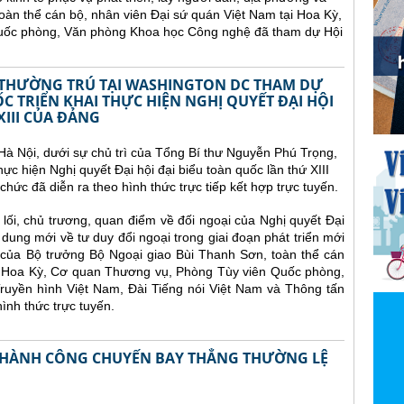
oàn thể cán bộ, nhân viên Đại sứ quán Việt Nam tại Hoa Kỳ,
uốc phòng, Văn phòng Khoa học Công nghệ đã tham dự Hội
 THƯỜNG TRÚ TẠI WASHINGTON DC THAM DỰ
C TRIỂN KHAI THỰC HIỆN NGHỊ QUYẾT ĐẠI HỘI
XIII CỦA ĐẢNG
 Hà Nội, dưới sự chủ trì của Tổng Bí thư Nguyễn Phú Trọng,
thực hiện Nghị quyết Đại hội đại biểu toàn quốc lần thứ XIII
chức đã diễn ra theo hình thức trực tiếp kết hợp trực tuyến.
lối, chủ trương, quan điểm về đối ngoại của Nghị quyết Đại
 dung mới về tư duy đổi ngoại trong giai đoạn phát triển mới
o của Bộ trưởng Bộ Ngoại giao Bùi Thanh Sơn, toàn thể cán
ại Hoa Kỳ, Cơ quan Thương vụ, Phòng Tùy viên Quốc phòng,
uyền hình Việt Nam, Đài Tiếng nói Việt Nam và Thông tấn
ình thức trực tuyến.
 THÀNH CÔNG CHUYẾN BAY THẲNG THƯỜNG LỆ