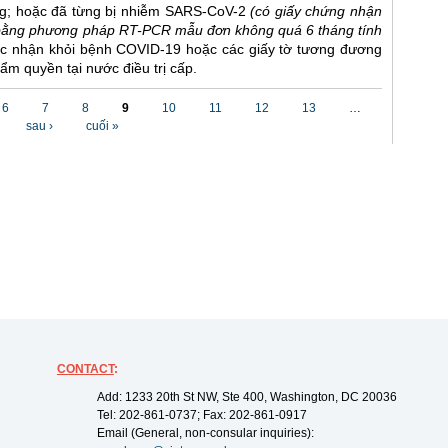
ng; hoặc đã từng bị nhiễm SARS-CoV-2
(có giấy chứng nhận
bằng phương pháp RT-PCR mẫu đơn không quá 6 tháng tính
ác nhận khỏi bệnh COVID-19 hoặc các giấy tờ tương đương
ẩm quyền tại nước điều trị cấp.
6
7
8
9
10
11
12
13
…
sau ›
cuối »
CONTACT
:
Add: 1233 20th St NW, Ste 400, Washington, DC 20036
Tel: 202-861-0737; Fax: 202-861-0917
Email (General, non-consular inquiries):