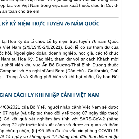
p tác với Việt Nam trong việc sản xuất thuốc điều trị Covid-
à an toàn cho trẻ em.
A KỲ KỶ NIỆM TRỰC TUYẾN 76 NĂM QUỐC
 tại Hoa Kỳ đã tổ chức Lễ kỷ niệm trực tuyến 76 năm Quốc
 Việt Nam (2/9/1945-2/9/2021). Buổi lễ có sự tham dự của
 hội, Ngoại giao đoàn, doanh nghiệp, học giả, các tổ chức
 Nam tại Hoa Kỳ. Đặc biệt, tham dự với tư cách Khách mời
ều phối viên khu vực Ấn Độ Dương-Thái Bình Dương thuộc
Campbell và Hạ nghị sĩ Ami Bera (Dân chủ - California), Chủ
g - Trung Á và Không phổ biến vũ khí hạt nhân, Ủy ban Đối
 GIAN CÁCH LY KHI NHẬP CẢNH VIỆT NAM
/08/2021 của Bộ Y tế, người nhập cảnh Việt Nam sẽ được
n 07 ngày (và tiếp tục theo dõi y tế trong 07 ngày tiếp theo)
)
Có kết quả xét nghiệm âm tính với SARS-CoV-2 (bằng
òng 72 giờ trước khi xuất cảnh và được cơ quan có thẩm
cấp chứng nhận;
(ii)
Đã tiêm đủ liều vắc xin phòng COVID-19
 nhất 14 ngày và không quá 12 tháng tính đến thời điểm nhập