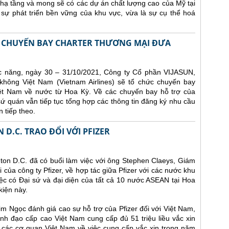
à hạ tầng và mong sẽ có các dự án chất lượng cao của Mỹ tại
sự phát triển bền vững của khu vực, vừa là sự cụ thể hoá
AI CHUYẾN BAY CHARTER THƯƠNG MẠI ĐƯA
 năng, ngày 30 – 31/10/2021, Công ty Cổ phần VIJASUN,
hông Việt Nam (Vietnam Airlines) sẽ tổ chức chuyến bay
ệt Nam về nước từ Hoa Kỳ. Về các chuyến bay hỗ trợ của
 quán vẫn tiếp tục tổng hợp các thông tin đăng ký nhu cầu
n tiếp theo.
D.C. TRAO ĐỔI VỚI PFIZER
on D.C. đã có buổi làm việc với ông Stephen Claeys, Giám
ủa công ty Pfizer, về hợp tác giữa Pfizer với các nước khu
c có Đại sứ và đại diện của tất cả 10 nước ASEAN tại Hoa
kiện này.
Kim Ngọc đánh giá cao sự hỗ trợ của Pfizer đối với Việt Nam,
ãnh đạo cấp cao Việt Nam cung cấp đủ 51 triệu liều vắc xin
i các cơ quan Việt Nam về việc cung cấp vắc xin trong năm