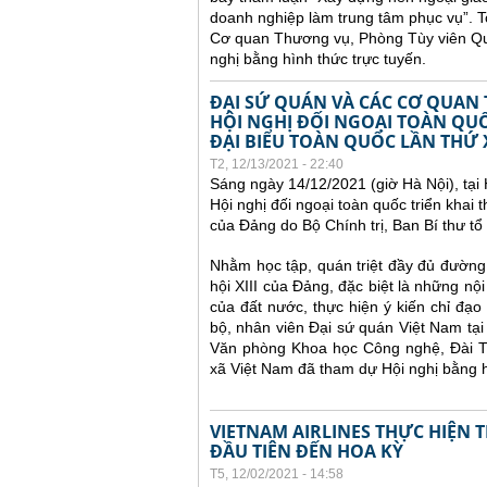
doanh nghiệp làm trung tâm phục vụ”.
T
Cơ quan Thương vụ, Phòng Tùy viên Q
nghị bằng hình thức trực tuyến.
ĐẠI SỨ QUÁN VÀ CÁC CƠ QUAN
HỘI NGHỊ ĐỐI NGOẠI TOÀN QUỐ
ĐẠI BIỂU TOÀN QUỐC LẦN THỨ 
T2, 12/13/2021 - 22:40
Sáng ngày 14/12/2021 (giờ Hà Nội), tại
Hội nghị đối ngoại toàn quốc
triển khai 
của Đảng do Bộ Chính trị, Ban Bí thư tổ 
Nhằm học tập, quán triệt đầy đủ đường 
hội XIII của Đảng, đặc biệt là những nội
của đất nước, thực hiện ý kiến chỉ đạ
bộ, nhân viên Đại sứ quán Việt Nam t
Văn phòng Khoa học Công nghệ, Đài Tr
xã Việt Nam đã tham dự Hội nghị bằng h
VIETNAM AIRLINES THỰC HIỆN
ĐẦU TIÊN ĐẾN HOA KỲ
T5, 12/02/2021 - 14:58