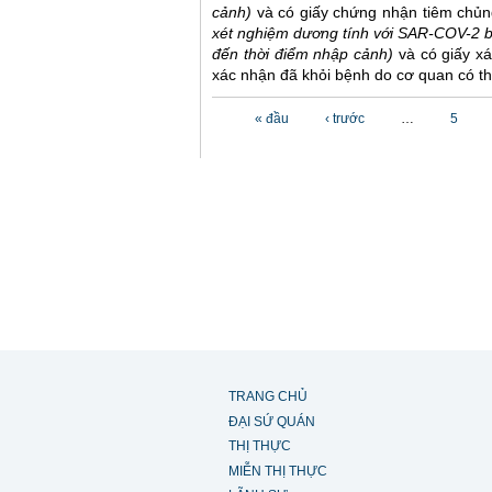
cảnh)
và có giấy chứng nhận tiêm chủ
xét nghiệm dương tính với SAR-COV-2 
đến thời điểm nhập cảnh)
và có giấy x
xác nhận đã khỏi bệnh do cơ quan có th
Các trang
« đầu
‹ trước
…
5
TRANG CHỦ
ĐẠI SỨ QUÁN
THỊ THỰC
MIỄN THỊ THỰC