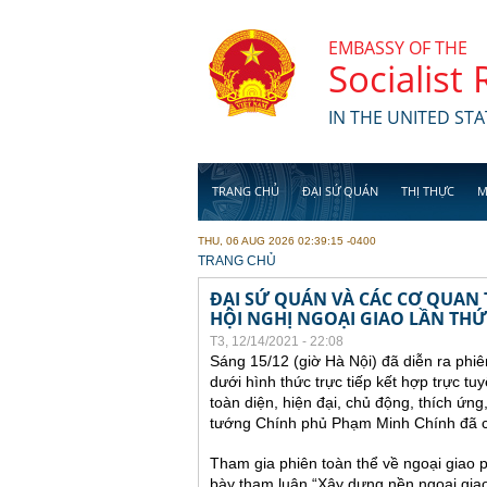
Skip to main content
EMBASSY OF THE
Socialist
IN THE UNITED STA
TRANG CHỦ
ĐẠI SỨ QUÁN
THỊ THỰC
M
THU, 06 AUG 2026 02:39:15 -0400
YOU ARE HERE
TRANG CHỦ
ĐẠI SỨ QUÁN VÀ CÁC CƠ QUAN
HỘI NGHỊ NGOẠI GIAO LẦN THỨ
T3, 12/14/2021 - 22:08
Sáng 15/12 (giờ Hà Nội) đã diễn ra phiê
dưới hình thức trực tiếp kết hợp trực tu
toàn diện, hiện đại, chủ động, thích ứng
tướng Chính phủ Phạm Minh Chính đã chủ
Tham gia phiên toàn thể về ngoại giao p
bày tham luận “Xây dựng nền ngoại giao 