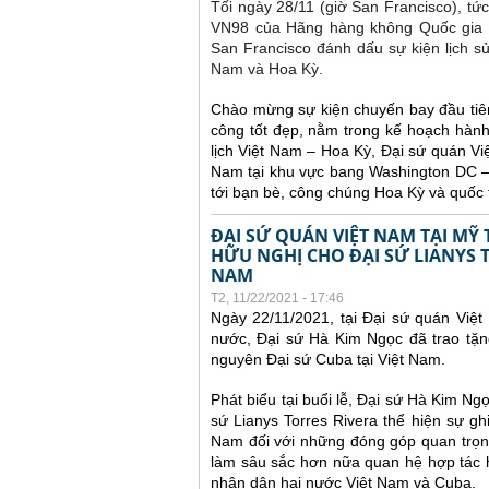
Tối ngày 28/11 (giờ San Francisco), tứ
VN98 của Hãng hàng không Quốc gia Vi
San Francisco đánh dấu sự kiện lịch s
Nam và Hoa Kỳ.
Chào mừng sự kiện chuyến bay đầu tiê
công tốt đẹp, nằm trong kế hoạch hành
lịch Việt Nam – Hoa Kỳ, Đại sứ quán Vi
Nam tại khu vực bang Washington DC – M
tới bạn bè, công chúng Hoa Kỳ và quốc 
ĐẠI SỨ QUÁN VIỆT NAM TẠI M
HỮU NGHỊ CHO ĐẠI SỨ LIANYS T
NAM
T2, 11/22/2021 - 17:46
Ngày 22/11/2021, tại Đại sứ quán Việt
nước, Đại sứ Hà Kim Ngọc đã trao tặn
nguyên Đại sứ Cuba tại Việt Nam.
Phát biểu tại buổi lễ, Đại sứ Hà Kim N
sứ Lianys Torres Rivera thể hiện sự g
Nam đối với những đóng góp quan trọng
làm sâu sắc hơn nữa quan hệ hợp tác 
nhân dân hai nước Việt Nam và Cuba.