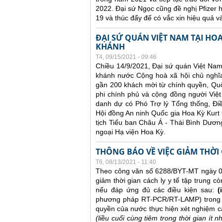
2022. Đại sứ Ngọc cũng đề nghị Pfizer hợ
19 và thúc đẩy để có vắc xin hiệu quả v
ĐẠI SỨ QUÁN VIỆT NAM TẠI HO
KHÁNH
T4, 09/15/2021 - 09:46
Chiều 14/9/2021, Đại sứ quán Việt Nam
khánh nước Cộng hoà xã hội chủ nghĩa
gần 200 khách mời từ chính quyền, Quốc
phi chính phủ và cộng đồng người Việt
danh dự có Phó Trợ lý Tổng thống, Đi
Hội đồng An ninh Quốc gia Hoa Kỳ Kurt 
tịch Tiểu ban Châu Á - Thái Bình Dươn
ngoại Hạ viện Hoa Kỳ.
THÔNG BÁO VỀ VIỆC GIẢM THỜI
T6, 08/13/2021 - 11:40
Theo công văn số 6288/BYT-MT ngày 04
giảm thời gian cách ly y tế tập trung cò
nếu đáp ứng đủ các điều kiện sau:
(i
phương pháp RT-PCR/RT-LAMP) trong v
quyền của nước thực hiện xét nghiệm 
(liều cuối cùng tiêm trong thời gian ít