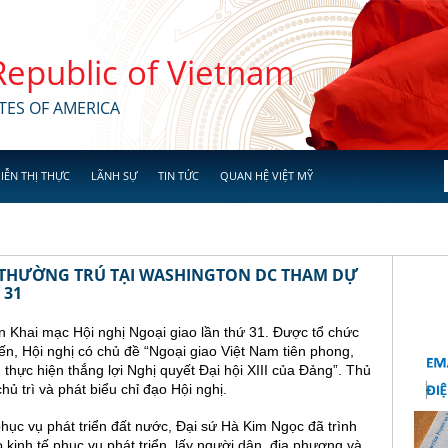
 Republic of Vietnam
TES OF AMERICA
IỄN THỊ THỰC
LÃNH SỰ
TIN TỨC
QUAN HỆ VIỆT MỸ
 THƯỜNG TRÚ TẠI WASHINGTON DC THAM DỰ
 31
n Khai mạc Hội nghị Ngoại giao lần thứ 31. Được tổ chức
yến, Hội nghị có chủ đề “Ngoại giao Việt Nam tiên phong,
, thực hiện thắng lợi Nghị quyết Đại hội XIII của Đảng”. Thủ
 trì và phát biểu chỉ đạo Hội nghị.
hục vụ phát triển đất nước, Đại sứ Hà Kim Ngọc đã trình
kinh tế phục vụ phát triển, lấy người dân, địa phương và