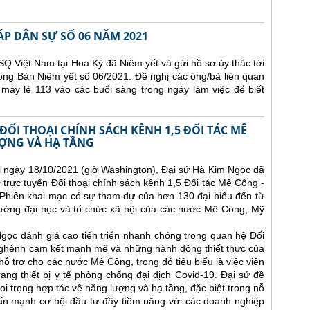
ÁP DÂN SỰ SỐ 06 NĂM 2021
Q Việt Nam tại Hoa Kỳ đã Niêm yết và gửi hồ sơ ủy thác tới
ong Bản Niêm yết số 06/2021. Đề nghị các ông/bà liên quan
 máy lẻ 113 vào các buổi sáng trong ngày làm việc để biết
ĐỐI THOẠI CHÍNH SÁCH KÊNH 1,5 ĐỐI TÁC MÊ
ỢNG VÀ HẠ TẦNG
i ngày 18/10/2021 (giờ Washington), Đại sứ Hà Kim Ngọc đã
 trực tuyến Đối thoại chính sách kênh 1,5 Đối tác Mê Công -
Phiên khai mạc có sự tham dự của hơn 130 đại biểu đến từ
rường đại học và tổ chức xã hội của các nước Mê Công, Mỹ
 Ngọc đánh giá cao tiến triển nhanh chóng trong quan hệ Đối
nghênh cam kết mạnh mẽ và những hành động thiết thực của
ỗ trợ cho các nước Mê Công, trong đó tiêu biểu là việc viện
trang thiết bị y tế phòng chống đại dịch Covid-19. Đại sứ đề
i trọng hợp tác về năng lượng và hạ tầng, đặc biệt trong nỗ
hấn mạnh cơ hội đầu tư đầy tiềm năng với các doanh nghiệp