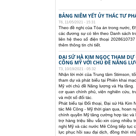
BẢNG NIÊM YẾT ỦY THÁC TƯ PH
T6, 11/05/2021 - 15:31
Theo đề nghị của Tòa án trong nước, ĐS
các đương sự có tên theo Danh sách tr
liên hệ theo số điện thoại 2028610737
thêm thông tin chi tiết.
ĐẠI SỨ HÀ KIM NGỌC THAM DỰ 
CÔNG MỸ VỚI CHỦ ĐỀ NĂNG LƯ
T3, 10/19/2021 - 05:32
Nhận lời mời của Trung tâm Stimson, tố
tham dự và phát biểu tại Phiên khai mạc
Mỹ với chủ đề Năng lượng và Hạ tầng. 
cơ quan chính phủ, viện nghiên cứu, t
và một số đối tác.
Phát biểu tại Đối thoại, Đại sứ Hà Kim
tác Mê Công - Mỹ thời gian qua, hoan 
chính quyền Mỹ tăng cường hợp tác và h
trợ hàng triệu liều vắc-xin cùng nhiều 
nghị Mỹ và các nước Mê Công tiếp tục co
lực phục hồi sau đại dịch, đồng thời n