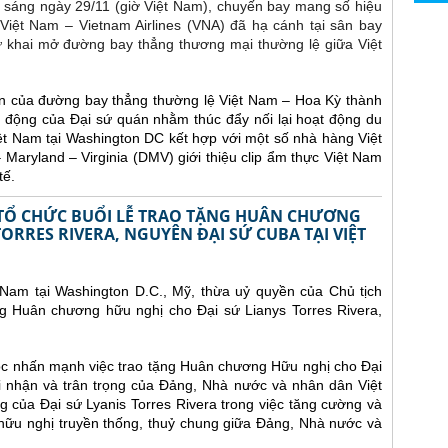
c sáng ngày 29/11 (giờ Việt Nam), chuyến bay mang số hiệu
ệt Nam – Vietnam Airlines (VNA) đã hạ cánh tại sân bay
ử khai mở đường bay thẳng thương mại thường lệ giữa Việt
n của đường bay thẳng thường lệ Việt Nam – Hoa Kỳ thành
 động của Đại sứ quán nhằm thúc đẩy nối lại hoạt động du
ệt Nam tại Washington DC kết hợp với một số nhà hàng Việt
aryland – Virginia (DMV) giới thiệu clip ẩm thực Việt Nam
tế.
Ỹ TỔ CHỨC BUỔI LỄ TRAO TẶNG HUÂN CHƯƠNG
ORRES RIVERA, NGUYÊN ĐẠI SỨ CUBA TẠI VIỆT
 Nam tại Washington D.C., Mỹ, thừa uỷ quyền của Chủ tịch
g Huân chương hữu nghị cho Đại sứ Lianys Torres Rivera,
gọc nhấn mạnh việc trao tặng Huân chương Hữu nghị cho Đại
hi nhận và trân trọng của Đảng, Nhà nước và nhân dân Việt
 của Đại sứ Lyanis Torres Rivera trong việc tăng cường và
hữu nghị truyền thống, thuỷ chung giữa Đảng, Nhà nước và