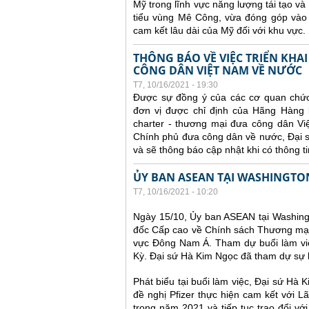
Mỹ trong lĩnh vực năng lượng tái tạo v
tiểu vùng Mê Công, vừa đóng góp vào 
cam kết lâu dài của Mỹ đối với khu vực.
THÔNG BÁO VỀ VIỆC TRIỂN KH
CÔNG DÂN VIỆT NAM VỀ NƯỚC
T7, 10/16/2021 - 19:30
Được sự đồng ý của các cơ quan chức
đơn vị được chỉ định của Hãng Hàng k
charter - thương mại đưa công dân Vi
Chính phủ đưa công dân về nước, Đại sứ
và sẽ thông báo cập nhật khi có thông ti
ỦY BAN ASEAN TẠI WASHINGTON 
T7, 10/16/2021 - 10:20
Ngày 15/10, Ủy ban ASEAN tại Washingt
đốc Cấp cao về Chính sách Thương mại c
vực Đông Nam Á. Tham dự buổi làm việ
Kỳ. Đại sứ Hà Kim Ngọc đã tham dự sự 
Phát biểu tại buổi làm việc, Đại sứ Hà 
đề nghị Pfizer thực hiện cam kết với L
trong năm 2021 và tiếp tục trao đổi vớ