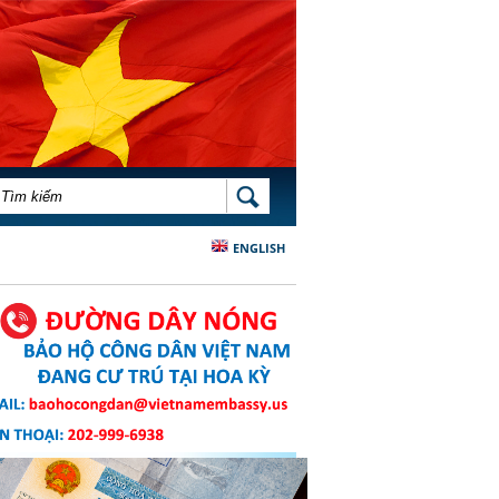
BIỂU MẪU TÌM KIẾM
TÌM KIẾM
ENGLISH