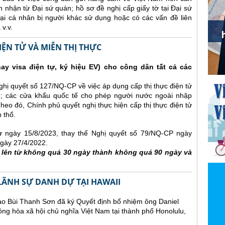
 nhận từ Đại sứ quán; hồ sơ đề nghị cấp giấy tờ tại Đại sứ
hoại cá nhân bị người khác sử dụng hoặc có các vấn đề liên
v.v.
IỆN TỬ VÀ MIỄN THỊ THỰC
hay visa điện tự, ký hiệu EV) cho công dân tất cả các
ị quyết số 127/NQ-CP về việc áp dụng cấp thị thực điện tử
ổ; các cửa khẩu quốc tế cho phép người nước ngoài nhập
Theo đó, Chính phủ quyết nghị thực hiện cấp thị thực điện tử
 thổ.
từ ngày 15/8/2023, thay thế Nghị quyết số 79/NQ-CP ngày
gày 27/4/2022.
g lên từ không quá 30 ngày thành không quá 90 ngày và
LÃNH SỰ DANH DỰ TẠI HAWAII
ao Bùi Thanh Sơn đã ký Quyết định bổ nhiệm ông Daniel
ng hòa xã hội chủ nghĩa Việt Nam tại thành phố Honolulu,