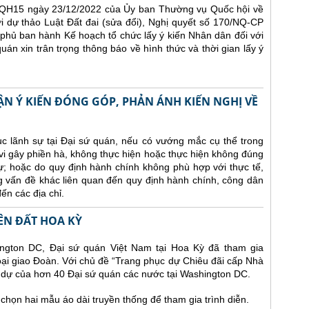
QH15 ngày 23/12/2022 của Ủy ban Thường vụ Quốc hội về
ới dự thảo Luật Đất đai (sửa đổi), Nghị quyết số 170/NQ-CP
hủ ban hành Kế hoạch tổ chức lấy ý kiến Nhân dân đối với
uán xin trân trọng thông báo về hình thức và thời gian lấy ý
HẬN Ý KIẾN ĐÓNG GÓP, PHẢN ÁNH KIẾN NGHỊ VỀ
 tục lãnh sự tại Đại sứ quán, nếu có vướng mắc cụ thể trong
vi gây phiền hà, không thực hiện hoặc thực hiện không đúng
ự; hoặc do quy định hành chính không phù hợp với thực tế,
g vấn đề khác liên quan đến quy định hành chính, công dân
ến các địa chỉ.
ÊN ĐẤT HOA KỲ
ington DC, Đại sứ quán Việt Nam tại Hoa Kỳ đã tham gia
goại giao Đoàn. Với chủ đề “Trang phục dự Chiêu đãi cấp Nhà
m dự của hơn 40 Đại sứ quán các nước tại Washington DC.
chọn hai mẫu áo dài truyền thống để tham gia trình diễn.