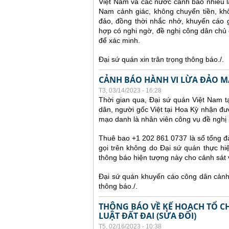
Việt Nam và các nước cảnh báo nhiều 
Nam cảnh giác, không chuyển tiền, kh
đảo, đồng thời nhắc nhở, khuyến cáo g
hợp có nghi ngờ, đề nghị công dân chủ 
để xác minh.
Đại sứ quán xin trân trọng thông báo./.
CẢNH BÁO HÀNH VI LỪA ĐẢO MẠ
T3, 03/14/2023 - 16:28
Thời gian qua, Đại sứ quán Việt Nam 
dân, người gốc Việt tại Hoa Kỳ nhận đư
mạo danh là nhân viên công vụ đề nghị 
Thuê bao +1 202 861 0737 là số tổng đà
gọi trên không do Đại sứ quán thực hiệ
thông báo hiện tượng này cho cảnh sát
Đại sứ quán khuyến cáo công dân cảnh g
thông báo./.
THÔNG BÁO VỀ KẾ HOẠCH TỔ CH
LUẬT ĐẤT ĐAI (SỬA ĐỔI)
T5, 02/16/2023 - 10:38