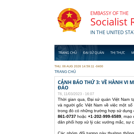
Skip to main content
EMBASSY OF THE
Socialist
IN THE UNITED STA
TRANG CHỦ
ĐẠI SỨ QUÁN
THỊ THỰC
M
THU, 06 AUG 2026 14:59:11 -0400
YOU ARE HERE
TRANG CHỦ
CẢNH BÁO THỨ 3: VỀ HÀNH VI
ĐẢO
T6, 11/03/2023 - 16:07
Thời gian qua, Đại sứ quán Việt Nam t
và người gốc Việt Nam về việc một số 
trong đó có những trường hợp sử dụng c
861-0737
hoặc
+1
-
202-999-6589
, mạo 
dân phối hợp xử lý các vướng mắc, sự c
Các nhóm đối tượng này thường thông