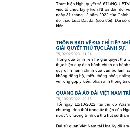
Thực hiện Nghị quyết số 671/NQ-UBTV
việc tổ chức lấy ý kiến Nhân dân đối v
ngày 31 tháng 12 năm 2022 của Chính p
dự thảo Luật Đất đai (sửa đổi), Đại sứ q
kiến.
THÔNG BÁO VỀ ĐỊA CHỈ TIẾP N
GIẢI QUYẾT THỦ TỤC LÃNH SỰ.
T5, 02/02/2023 - 11:21
Trong quá trình liên hệ giải quyết thủ
thực hiện quy định hành chính do hành 
quy định hành chính của cán bộ lãnh s
không đồng bộ, thiếu thống nhất; nhữn
vui lòng góp ý kiến, phản ánh thông tin đ
QUẢNG BÁ ÁO DÀI VIỆT NAM TR
T5, 10/20/2022 - 21:16
Tối ngày 12/10/2022, tại thủ đô Wash
chương trình thời trang từ thiện của N
nước”, chương trình đã thu hút sự tha
Đại sứ quán Việt Nam tại Hoa Kỳ đã lựa 