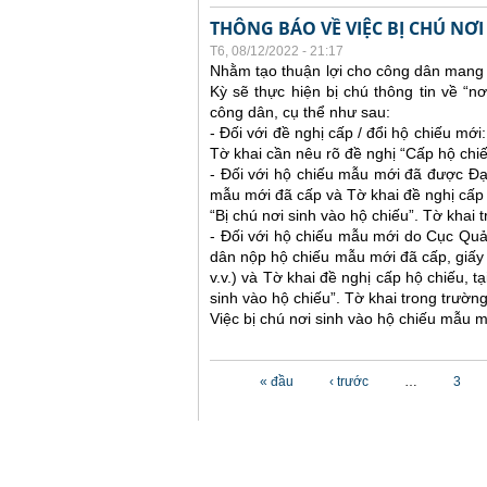
THÔNG BÁO VỀ VIỆC BỊ CHÚ NƠ
T6, 08/12/2022 - 21:17
Nhằm tạo thuận lợi cho công dân mang 
Kỳ sẽ thực hiện bị chú thông tin về “n
công dân, cụ thể như sau:
- Đối với đề nghị cấp / đổi hộ chiếu mớ
Tờ khai cần nêu rõ đề nghị “Cấp hộ chiếu
- Đối với hộ chiếu mẫu mới đã được Đạ
mẫu mới đã cấp và Tờ khai đề nghị cấp h
“Bị chú nơi sinh vào hộ chiếu”. Tờ khai
- Đối với hộ chiếu mẫu mới do Cục Quả
dân nộp hộ chiếu mẫu mới đã cấp, giấy tờ
v.v.) và Tờ khai đề nghị cấp hộ chiếu, t
sinh vào hộ chiếu”. Tờ khai trong trườ
Việc bị chú nơi sinh vào hộ chiếu mẫu m
Các trang
« đầu
‹ trước
…
3