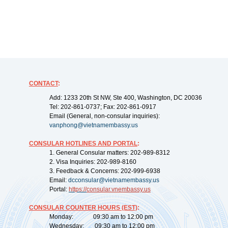
CONTACT
:
Add: 1233 20th St NW, Ste 400, Washington, DC 20036
Tel: 202-861-0737; Fax: 202-861-0917
Email (General, non-consular inquiries):
vanphong@vietnamembassy.us
CONSULAR HOTLINES AND PORTAL
:
1. General Consular matters: 202-989-8312
2. Visa Inquiries: 202-989-8160
3. Feedback & Concerns: 202-999-6938
Email:
dcconsular@vietnamembassy.us
Portal:
https://
consular.vnembassy.us
CONSULAR COUNTER HOURS (EST)
:
Monday: 09:30 am to 12:00 pm
Wednesday: 09:30 am to 12:00 pm