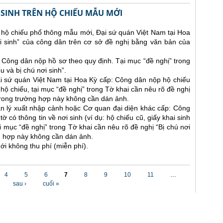
I SINH TRÊN HỘ CHIẾU MẪU MỚI
hộ chiếu phổ thông mẫu mới, Đại sứ quán Việt Nam tại Hoa
ơi sinh” của công dân trên cơ sở đề nghị bằng văn bản của
i: Công dân nộp hồ sơ theo quy định. Tại mục “đề nghị” trong
 và bị chú nơi sinh”.
i sứ quán Việt Nam tại Hoa Kỳ cấp: Công dân nộp hộ chiếu
ộ chiếu, tại mục “đề nghị” trong Tờ khai cần nêu rõ đề nghị
 trong trường hợp này không cần dán ảnh.
n lý xuất nhập cảnh hoặc Cơ quan đại diện khác cấp: Công
 có thông tin về nơi sinh (ví dụ: hộ chiếu cũ, giấy khai sinh
ại mục “đề nghị” trong Tờ khai cần nêu rõ đề nghị “Bị chú nơi
ng hợp này không cần dán ảnh.
ới không thu phí (miễn phí).
4
5
6
7
8
9
10
11
…
sau ›
cuối »