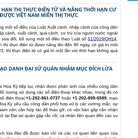
 HẠN THỊ THỰC ĐIỆN TỬ VÀ NÂNG THỜI HẠN CƯ
ĐƯỢC VIỆT NAM MIỄN THỊ THỰC
ng một số điều của Luật Xuất cảnh, nhập cảnh của công dân
p cảnh, xuất cảnh, quá cảnh, cư trú của người nước ngoài
sửa đổi, bổ sung một số điều theo Luật số
51/2019/QH14
,
n thị thực điện tử được nâng lên đến 90 ngày, có giá trị một
, thị thực điện tử có giá trị một lần với thời hạn không quá
 MẠO DANH ĐẠI SỨ QUÁN NHẰM MỤC ĐÍCH LỪA
ại Hoa Kỳ tiếp tục nhận được phản ánh của nhiều công dân
ối tượng sử dụng các số điện thoại khác nhau, trong đó có
số điện thoại
+1-202-861-0737
hoặc
+1
-
202-999-6589
, mạo
Hoa Kỳ yêu cầu công dân phối hợp xử lý các vướng mắc, sự
 Nam nên cần hợp tác để tháo gỡ; có văn bản gấp cần nhận
tờ tại Đại sứ quán gặp rắc rối; cá nhân liên quan đến các vụ
h lừa đảo đã được báo chí và các cơ quan liên quan của