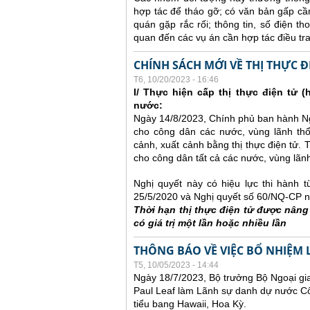
hợp tác để tháo gỡ; có văn bản gấp cần
quán gặp rắc rối; thông tin, số điện t
quan đến các vụ án cần hợp tác điều tra 
CHÍNH SÁCH MỚI VỀ THỊ THỰC Đ
T6, 10/20/2023 - 16:46
I/ Thực hiện cấp thị thực điện tử (
nước:
Ngày 14/8/2023, Chính phủ ban hành Ngh
cho công dân các nước, vùng lãnh th
cảnh, xuất cảnh bằng thị thực điện tử. 
cho công dân tất cả các nước, vùng lãnh
Nghị quyết này có hiệu lực thi hành 
25/5/2020 và Nghị quyết số 60/NQ-CP n
Thời hạn thị thực điện tử được nân
có giá trị một lần hoặc nhiều lần
THÔNG BÁO VỀ VIỆC BỔ NHIỆM 
T5, 10/05/2023 - 14:44
Ngày 18/7/2023, Bộ trưởng Bộ Ngoại gi
Paul Leaf làm Lãnh sự danh dự nước Cô
tiểu bang Hawaii, Hoa Kỳ.