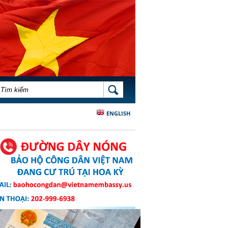
BIỂU MẪU TÌM KIẾM
TÌM KIẾM
ENGLISH