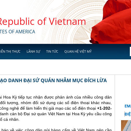
 Republic of Vietnam
TES OF AMERICA
IỄN THỊ THỰC
LÃNH SỰ
TIN TỨC
QUAN HỆ VIỆT MỸ
 MẠO DANH ĐẠI SỨ QUÁN NHẰM MỤC ĐÍCH LỪA
ại Hoa Kỳ tiếp tục nhận được phản ánh của nhiều công dân
đối tượng, nhóm đối sử dụng các số điện thoại khác nhau,
ông nghệ để làm hiển thị giả mạo các số điện thoại
+1-202-
danh cán bộ Đại sứ quán Việt Nam tại Hoa Kỳ yêu cầu công
ố cá nhân.
 báo về việc công dân gửi hàng cấm về Việt Nam nên cần