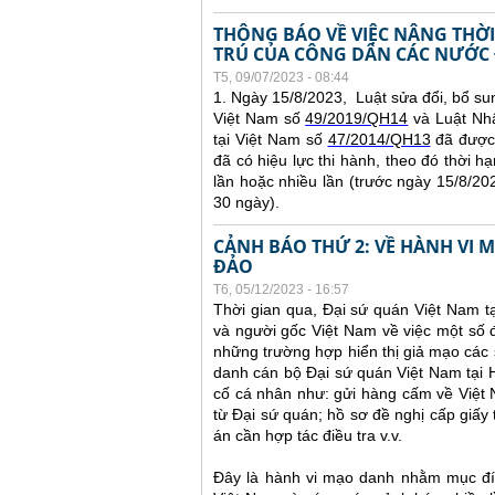
THÔNG BÁO VỀ VIỆC NÂNG THỜI
TRÚ CỦA CÔNG DÂN CÁC NƯỚC 
T5, 09/07/2023 - 08:44
1. Ngày 15/8/2023, Luật sửa đổi, bổ su
Việt Nam số
49/2019/QH14
và Luật Nhậ
tại Việt Nam số
47/2014/QH13
đã được 
đã có hiệu lực thi hành, theo đó thời hạ
lần hoặc nhiều lần (trước ngày 15/8/2023
30 ngày).
CẢNH BÁO THỨ 2: VỀ HÀNH VI
ĐẢO
T6, 05/12/2023 - 16:57
Thời gian qua, Đại sứ quán Việt Nam t
và người gốc Việt Nam về việc một số đ
những trường hợp hiển thị giả mạo các 
danh cán bộ Đại sứ quán Việt Nam tại 
cố cá nhân như: gửi hàng cấm về Việt
từ Đại sứ quán; hồ sơ đề nghị cấp giấy 
án cần hợp tác điều tra v.v.
Đây là hành vi mạo danh nhằm mục đíc