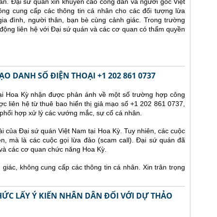
lần.
Đại sứ quán xin khuyến cáo công dân và người gốc Việt
ông cung cấp các thông tin cá nhân cho các đối tượng lừa
ia đình, người thân, bạn bè cùng cảnh giác. Trong trường
động liên hệ với Đại sứ quán và các cơ quan có thẩm quyền
O DANH SỐ ĐIỆN THOẠI +1 202 861 0737
tại Hoa Kỳ nhận được phản ánh về một số trường hợp công
ợc liên hệ từ thuê bao hiển thị giả mạo số +1 202 861 0737,
phối hợp xử lý các vướng mắc, sự cố cá nhân.
i của Đại sứ quán Việt Nam tại Hoa Kỳ. Tuy nhiên, các cuộc
n, mà là các cuộc gọi lừa đảo (scam call). Đại sứ quán đã
 và các cơ quan chức năng Hoa Kỳ.
iác, không cung cấp các thông tin cá nhân. Xin trân trọng
ỨC LẤY Ý KIẾN NHÂN DÂN ĐỐI VỚI DỰ THẢO