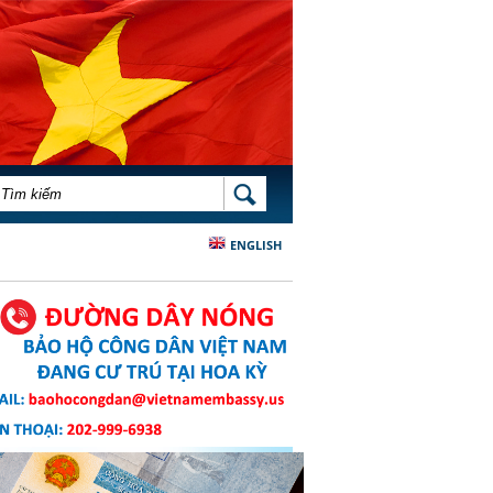
BIỂU MẪU TÌM KIẾM
TÌM KIẾM
ENGLISH