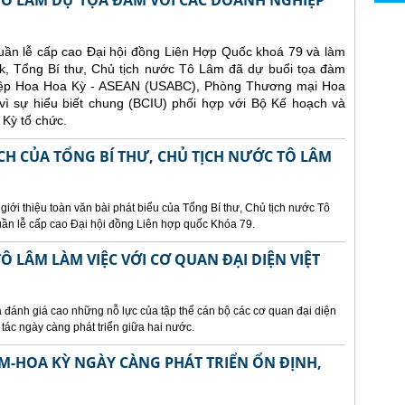
 TÔ LÂM DỰ TỌA ĐÀM VỚI CÁC DOANH NGHIỆP
uần lễ cấp cao Đại hội đồng Liên Hợp Quốc khoá 79 và làm
ork, Tổng Bí thư, Chủ tịch nước Tô Lâm đã dự buổi tọa đàm
iệp Hoa Hoa Kỳ - ASEAN (USABC), Phòng Thương mại Hoa
ì sự hiểu biết chung (BCIU) phối hợp với Bộ Kế hoạch và
 Kỳ tổ chức.
CH CỦA TỔNG BÍ THƯ, CHỦ TỊCH NƯỚC TÔ LÂM
 giới thiệu toàn văn bài phát biểu của Tổng Bí thư, Chủ tịch nước Tô
ần lễ cấp cao Đại hội đồng Liên hợp quốc Khóa 79.
Ô LÂM LÀM VIỆC VỚI CƠ QUAN ĐẠI DIỆN VIỆT
 đánh giá cao những nỗ lực của tập thể cán bộ các cơ quan đại diện
tác ngày càng phát triển giữa hai nước.
AM-HOA KỲ NGÀY CÀNG PHÁT TRIỂN ỔN ĐỊNH,