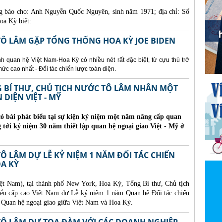
g báo cho:
Anh Nguyễn Quốc Nguyên, sinh năm 1971; địa chỉ: Số
oa Kỳ biết:
TÔ LÂM GẶP TỔNG THỐNG HOA KỲ JOE BIDEN
 quan hệ Việt Nam-Hoa Kỳ có nhiều nét rất đặc biệt, từ cựu thù trở
 mức cao nhất - Đối tác chiến lược toàn diện.
G BÍ THƯ, CHỦ TỊCH NƯỚC TÔ LÂM NHÂN MỘT
DIỆN VIỆT - MỸ
ó bài phát biểu tại sự kiện kỷ niệm một năm nâng cấp quan
g tới kỷ niệm 30 năm thiết lập quan hệ ngoại giao Việt - Mỹ ở
Ô LÂM DỰ LỄ KỶ NIỆM 1 NĂM ĐỐI TÁC CHIẾN
OA KỲ
iệt Nam), tại thành phố New York, Hoa Kỳ, Tổng Bí thư, Chủ tịch
ểu cấp cao Việt Nam dự Lễ kỷ niệm 1 năm Quan hệ Đối tác chiến
m Quan hệ ngoại giao giữa Việt Nam và Hoa Kỳ.