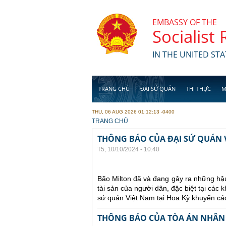
Skip to main content
EMBASSY OF THE
Socialist
IN THE UNITED STA
TRANG CHỦ
ĐẠI SỨ QUÁN
THỊ THỰC
M
THU, 06 AUG 2026 01:12:13 -0400
YOU ARE HERE
TRANG CHỦ
THÔNG BÁO CỦA ĐẠI SỨ QUÁN V
T5, 10/10/2024 - 10:40
Bão Milton đã và đang gây ra những hậu
tài sản của người dân, đặc biệt tại các
sứ quán Việt Nam tại Hoa Kỳ khuyến cáo
THÔNG BÁO CỦA TÒA ÁN NHÂN