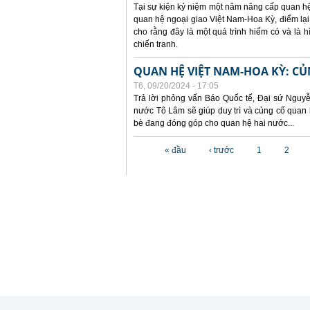
Tại sự kiện kỷ niệm một năm nâng cấp quan hệ 
quan hệ ngoại giao Việt Nam-Hoa Kỳ, điểm lại
cho rằng đây là một quá trình hiếm có và là
chiến tranh.
QUAN HỆ VIỆT NAM-HOA KỲ: CỦ
T6, 09/20/2024 - 17:05
Trả lời phỏng vấn Báo Quốc tế, Đại sứ Nguy
nước Tô Lâm sẽ giúp duy trì và củng cố quan 
bè đang đóng góp cho quan hệ hai nước...
Các trang
« đầu
‹ trước
1
2