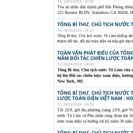
T3, 10/01/2024 - 18:36
Tòa án nhân dân thành phố Hải Phòng thôn
225 Booster BLDV, Statesboro GA 30458, H
TỔNG BÍ THƯ, CHỦ TỊCH NƯỚC 
T4, 09/25/2024 - 16:15
Tổng Bí thư, Chủ tịch nước Tô Lâm khẳng định
thành đối tác, đối tác toàn diện và bây giờ đạt
TOÀN VĂN PHÁT BIỂU CỦA TỔN
NĂM ĐỐI TÁC CHIẾN LƯỢC TOÀN 
T3, 09/24/2024 - 08:45
Tổng Bí thư, Chủ tịch nước Tô Lâm vừa c
hệ lên Đối tác chiến lược toàn diện, hướn
New York, Mỹ.
TỔNG BÍ THƯ, CHỦ TỊCH NƯỚC T
LƯỢC TOÀN DIỆN VIỆT NAM - H
T3, 09/24/2024 - 08:35
Tối 22/9, giờ địa phương (sáng 23/9, giờ V
nước Tô Lâm và Phu nhân cùng đoàn đại bi
lược toàn diện và hướng tới kỷ niệm 30 nă