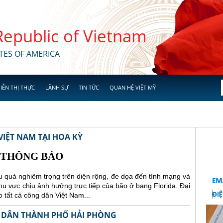
 Republic of Vietnam
TES OF AMERICA
IỄN THỊ THỰC
LÃNH SỰ
TIN TỨC
QUAN HỆ VIỆT MỸ
IỆT NAM TẠI HOA KỲ
THÔNG BÁO
 quả nghiêm trọng trên diện rộng, đe dọa đến tính mạng và
 khu vực chịu ảnh hưởng trực tiếp của bão ở bang Florida.
Đại
 tất cả công dân Việt Nam...
 DÂN THÀNH PHỐ HẢI PHÒNG