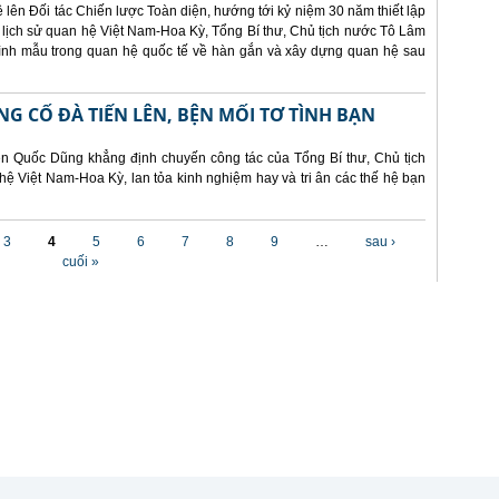
lên Đối tác Chiến lược Toàn diện, hướng tới kỷ niệm 30 năm thiết lập
 lịch sử quan hệ Việt Nam-Hoa Kỳ, Tổng Bí thư, Chủ tịch nước Tô Lâm
 hình mẫu trong quan hệ quốc tế về hàn gắn và xây dựng quan hệ sau
NG CỐ ĐÀ TIẾN LÊN, BỆN MỐI TƠ TÌNH BẠN
ễn Quốc Dũng khẳng định chuyến công tác của Tổng Bí thư, Chủ tịch
hệ Việt Nam-Hoa Kỳ, lan tỏa kinh nghiệm hay và tri ân các thế hệ bạn
3
4
5
6
7
8
9
…
sau ›
cuối »