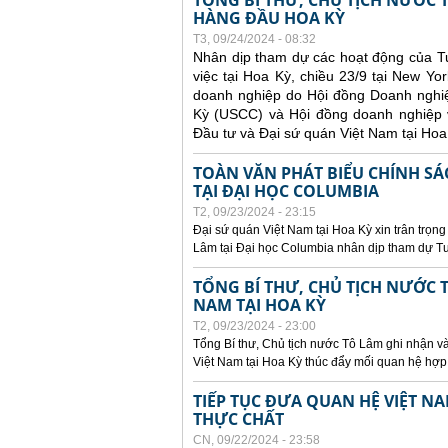
TỔNG BÍ THƯ, CHỦ TỊCH NƯỚC
HÀNG ĐẦU HOA KỲ
T3, 09/24/2024 - 08:32
Nhân dịp tham dự các hoạt động của T
việc tại Hoa Kỳ, chiều 23/9 tại New Y
doanh nghiệp do Hội đồng Doanh ngh
Kỳ (USCC) và Hội đồng doanh nghiệp v
Đầu tư và Đại sứ quán Việt Nam tại Hoa
TOÀN VĂN PHÁT BIỂU CHÍNH SÁ
TẠI ĐẠI HỌC COLUMBIA
T2, 09/23/2024 - 23:15
Đại sứ quán Việt Nam tại Hoa Kỳ xin trân trọng
Lâm tại Đại học Columbia nhân dịp tham dự Tu
TỔNG BÍ THƯ, CHỦ TỊCH NƯỚC T
NAM TẠI HOA KỲ
T2, 09/23/2024 - 23:00
Tổng Bí thư, Chủ tịch nước Tô Lâm ghi nhận và
Việt Nam tại Hoa Kỳ thúc đẩy mối quan hệ hợp 
TIẾP TỤC ĐƯA QUAN HỆ VIỆT N
THỰC CHẤT
CN, 09/22/2024 - 23:58