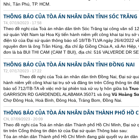
Nhì, Tân Phú, TP. HCM.
THÔNG BÁO CỦA TÒA ÁN NHÂN DÂN TỈNH SÓC TRĂNG
T4, 07/19/2023 - 17:58
Theo đề nghị của Toà án nhân dân tỉnh Sóc Trăng tại công văn số 1
sứ quán Việt Nam tại Hoa Kỳ tiến hành niêm yết công khai tại trụ sở 
điện tử của Đại sứ quán thông báo số 18/TB-TLVA ngày 26/4/2022 về 
nguyên đơn là ông Trần Hùng, địa chỉ ấp Giồng Chùa A, xã An Hiệp,
đơn là bà BUI THI CAM (CAM T BUI), địa chỉ: 516 VALVERDE DR
THÔNG BÁO CỦA TÒA ÁN NHÂN DÂN TỈNH ĐỒNG NAI
T2, 07/17/2023 - 17:22
Theo đề nghị của Toà án nhân dân tỉnh Đồng Nai, Đại sứ quán 
hành niêm yết công khai tại trụ sở và đăng tin trên Cổng thông tin đ
báo số 712/TB-TA về việc mở lại phiên toà xử vụ ly hôn giữa bà
Truo
GARRISON RD GARDENDEL ALABAMA 35071 và ông
Vũ Hoàng S
Chợ Đông Hoà, Hoà Bình, Đông Hoà, Trảng Bom, Đồng Nai.
THÔNG BÁO CỦA TÒA ÁN NHÂN DÂN THÀNH PHỐ HỒ C
CN, 07/09/2023 - 20:09
Theo đề nghị của Toà án nhân dân Thành phố Hồ Chí Minh, Đại sứ 
tin trên Cổng thông tin điện tử của Đại sứ quán Thông báo sau:
Tòa án nhân dân Thành phố Hồ Chí Minh đang giải quyết vụ án dân 