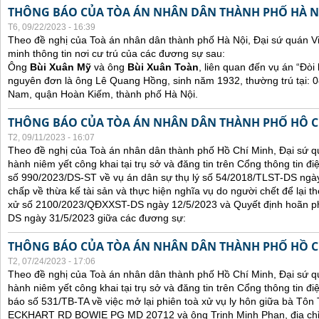
THÔNG BÁO CỦA TÒA ÁN NHÂN DÂN THÀNH PHỐ HÀ N
T6, 09/22/2023 - 16:39
Theo đề nghị của Toà án nhân dân thành phố Hà Nội, Đại sứ quán V
minh thông tin nơi cư trú của các đương sự sau:
Ông
Bùi Xuân Mỹ
và ông
Bùi Xuân Toàn
, liên quan đến vụ án “Đòi 
nguyên đơn là ông Lê Quang Hồng, sinh năm 1932, thường trú tại:
Nam, quận Hoàn Kiếm, thành phố Hà Nội.
THÔNG BÁO CỦA TÒA ÁN NHÂN DÂN THÀNH PHỐ HÔ C
T2, 09/11/2023 - 16:07
Theo đề nghị của Toà án nhân dân thành phố Hồ Chí Minh, Đại sứ qu
hành niêm yết công khai tại trụ sở và đăng tin trên Cổng thông tin đ
số 990/2023/DS-ST về vụ án dân sự thụ lý số 54/2018/TLST-DS ngày
chấp về thừa kế tài sản và thực hiện nghĩa vụ do người chết để lại t
xử số 2100/2023/QĐXXST-DS ngày 12/5/2023 và Quyết định hoãn p
DS ngày 31/5/2023 giữa các đương sự:
THÔNG BÁO CỦA TÒA ÁN NHÂN DÂN THÀNH PHỐ HỒ C
T2, 07/24/2023 - 17:06
Theo đề nghị của Toà án nhân dân thành phố Hồ Chí Minh, Đại sứ qu
hành niêm yết công khai tại trụ sở và đăng tin trên Cổng thông tin đ
báo số 531/TB-TA về việc mở lại phiên toà xử vụ ly hôn giữa bà Tôn T
ECKHART RD BOWIE PG MD 20712 và ông Trịnh Minh Phan, địa chỉ