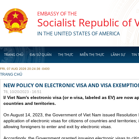
Skip to main content
EMBASSY OF THE
Socialist Republic of
IN THE UNITED STATES OF AMERICA
TRANG CHỦ
ĐẠI SỨ QUÁN
THỊ THỰC
MIỄN THỊ THỰC
LÃNH SỰ
TIN 
FRI, 07 AUG 2026 20:24:36 -0400
YOU ARE HERE
TRANG CHỦ
NEW POLICY ON ELECTRONIC VISA AND VISA EXEMPTIO
T6, 10/20/2023 - 16:51
I/ Viet Nam’s electronic visa (or e-visa, labeled as EV) are now app
countries and territories.
On August 14, 2023, the Government of Viet Nam issued Resolutio
application of electronic visas for citizens of countries and territories
allowing foreigners to enter and exit by electronic visas.
Accordingly, the Government granted issueing electronic visas to citiz