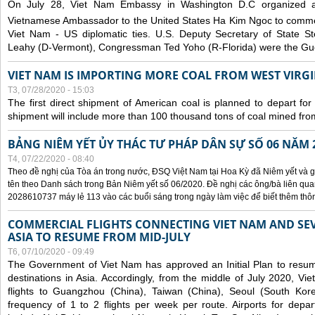
On July 28, Viet Nam Embassy in Washington D.C organized 
Vietnamese Ambassador to the United States Ha Kim Ngoc to comm
Viet Nam - US diplomatic ties. U.S. Deputy Secretary of State S
Leahy (D-Vermont), Congressman Ted Yoho (R-Florida) were the Gue
VIET NAM IS IMPORTING MORE COAL FROM WEST VIRGIN
T3, 07/28/2020 - 15:03
The first direct shipment of American coal is planned to depart fo
shipment will include more than 100 thousand tons of coal mined fro
BẢNG NIÊM YẾT ỦY THÁC TƯ PHÁP DÂN SỰ SỐ 06 NĂM 
T4, 07/22/2020 - 08:40
Theo đề nghị của Tòa án trong nước, ĐSQ Việt Nam tại Hoa Kỳ đã Niêm yết và g
tên theo Danh sách trong Bản Niêm yết số 06/2020. Đề nghị các ông/bà liên quan
2028610737 máy lẻ 113 vào các buổi sáng trong ngày làm việc để biết thêm thông 
COMMERCIAL FLIGHTS CONNECTING VIET NAM AND SEV
ASIA TO RESUME FROM MID-JULY
T6, 07/10/2020 - 09:49
The Government of Viet Nam has approved an Initial Plan to resume
destinations in Asia. Accordingly, from the middle of July 2020, V
flights to Guangzhou (China), Taiwan (China), Seoul (South Kor
frequency of 1 to 2 flights per week per route. Airports for depa