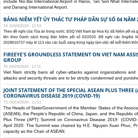
include Noi Bai International Airport in Hanoi, Tan Son Nhat Internati
and Danang International Airport.
BẢNG NIÊM YẾT ỦY THÁC TƯ PHÁP DÂN SỰ SỐ 04 NĂM 
T4, 04/29/2020 - 12:53
Theo đề nghị của Tòa án trong nước, ĐSQ Việt Nam tại Hoa Kỳ đã Niêm yết và g
tên theo Danh sách trong Bản Niêm yết số 03/2020. Đề nghị các ông/bà liê
2028610737 máy lẻ 113 vào các buổi sáng trong ngày làm việc để biết thêm thông 
FIREEYE'S GROUNDLESS STATEMENT ON VIET NAM ASSI
GROUP
T6, 04/24/2020 - 12:11
Viet Nam strictly bans all cyber-attacks against organizations and 
attacks and security threats are to be strictly condemned and punish
JOINT STATEMENT OF THE SPECIAL ASEAN PLUS THREE 
CORONAVIRUS DISEASE 2019 (COVID-19)
T3, 04/14/2020 - 21:51
The Heads of State/Government of the Member States of the Associa
(ASEAN), the People’s Republic of China, Japan, and the Republic o
Plus Three (APT) Summit on Coronavirus Disease 2019 (COVID-1
April 2020. The Summit was chaired by H.E. Nguyen Xuan Phuc, Prim
capacity as the Chair of ASEAN.