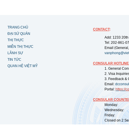
TRANG CHỦ
CONTACT
:
ĐẠI SỨ QUÁN
Add: 1233 20th
THỊ THỰC
Tel: 202-861-0
MIỄN THỊ THỰC
Email (General,
LÃNH SỰ
vanphong@vie
TIN TỨC
CONSULAR HOTLINE
QUAN HỆ VIỆT MỸ
1. General Con
2. Visa Inquiri
3. Feedback & 
Email:
dcconsu
Portal:
https://
co
CONSULAR COUNTER
Monday: 09:
Wednesday: 0
Friday: 09:
Closed on 2 Sep