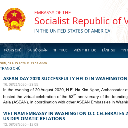
Skip to main content
EMBASSY OF THE
Socialist Republic of
IN THE UNITED STATES OF AMERICA
TRANG CHỦ
ĐẠI SỨ QUÁN
THỊ THỰC
MIỄN THỊ THỰC
LÃNH SỰ
TIN 
SUN, 09 AUG 2026 11:13:52 -0400
YOU ARE HERE
TRANG CHỦ
ASEAN DAY 2020 SUCCESSFULLY HELD IN WASHINGTON 
T6, 08/21/2020 - 23:55
In the evening of 20 August 2020, H.E. Ha Kim Ngoc, Ambassador of
rd
hosted the virtual celebration of the 53
anniversary of the founding
Asia (ASEAN), in coordination with other ASEAN Embassies in Washi
VIET NAM EMBASSY IN WASHINGTON D.C CELEBRATES 25
US DIPLOMATIC RELATIONS
T2, 08/03/2020 - 12:08