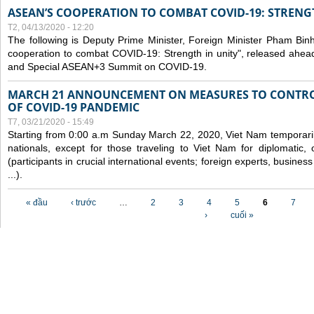
ASEAN’S COOPERATION TO COMBAT COVID-19: STRENG
T2, 04/13/2020 - 12:20
The following is Deputy Prime Minister, Foreign Minister Pham Binh 
cooperation to combat COVID-19: Strength in unity", released ahe
and Special ASEAN+3 Summit on COVID-19.
MARCH 21 ANNOUNCEMENT ON MEASURES TO CONTRO
OF COVID-19 PANDEMIC
T7, 03/21/2020 - 15:49
Starting from 0:00 a.m Sunday March 22, 2020, Viet Nam temporarily
nationals, except for those traveling to Viet Nam for diplomatic, o
(participants in crucial international events; foreign experts, busine
...).
Các trang
« đầu
‹ trước
…
2
3
4
5
6
7
›
cuối »