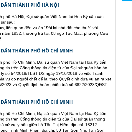
 DÂN THÀNH PHỐ HÀ NỘI
h phố Hà Nội, Đại sứ quán Việt Nam tại Hoa Kỳ cần xác
 sự sau:
àn
, liên quan đến vụ án “Đòi lại nhà đất cho thuê” với
h năm 1932, thường trú tại: 08 ngõ Tức Mạc, phường Cửa
i.
 DÂN THÀNH PHỐ HÔ CHÍ MINH
 phố Hồ Chí Minh, Đại sứ quán Việt Nam tại Hoa Kỳ tiến
ăng tin trên Cổng thông tin điện tử của Đại sứ quán bản án
 lý số 54/2018/TLST-DS ngày 19/10/2018 về việc Tranh
hĩa vụ do người chết để lại theo Quyết định đưa vụ án ra xét
2023 và Quyết định hoãn phiên toà số 6822/2023/QĐST-
 DÂN THÀNH PHỐ HỒ CHÍ MINH
 phố Hồ Chí Minh, Đại sứ quán Việt Nam tại Hoa Kỳ tiến
ng tin trên Cổng thông tin điện tử của Đại sứ quán thông
oà xử vụ ly hôn giữa bà Tôn Thị Hiền, địa chỉ: 16212
 Trịnh Minh Phan, địa chỉ: 50 Tân Sơn Nhì, Tân Sơn