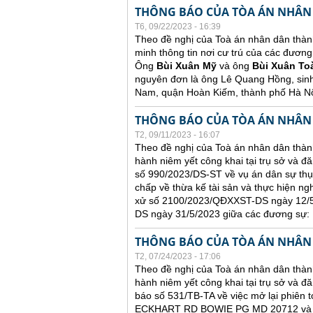
THÔNG BÁO CỦA TÒA ÁN NHÂN
T6, 09/22/2023 - 16:39
Theo đề nghị của Toà án nhân dân thàn
minh thông tin nơi cư trú của các đương
Ông
Bùi Xuân Mỹ
và ông
Bùi Xuân To
nguyên đơn là ông Lê Quang Hồng, sin
Nam, quận Hoàn Kiếm, thành phố Hà Nộ
THÔNG BÁO CỦA TÒA ÁN NHÂN
T2, 09/11/2023 - 16:07
Theo đề nghị của Toà án nhân dân thành
hành niêm yết công khai tại trụ sở và đ
số 990/2023/DS-ST về vụ án dân sự thụ
chấp về thừa kế tài sản và thực hiện ng
xử số 2100/2023/QĐXXST-DS ngày 12/5/
DS ngày 31/5/2023 giữa các đương sự:
THÔNG BÁO CỦA TÒA ÁN NHÂN
T2, 07/24/2023 - 17:06
Theo đề nghị của Toà án nhân dân thành
hành niêm yết công khai tại trụ sở và đă
báo số 531/TB-TA về việc mở lại phiên t
ECKHART RD BOWIE PG MD 20712 và ông