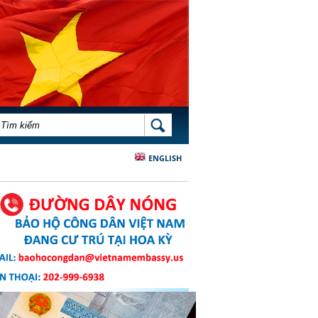
BIỂU MẪU TÌM KIẾM
TÌM KIẾM
ENGLISH