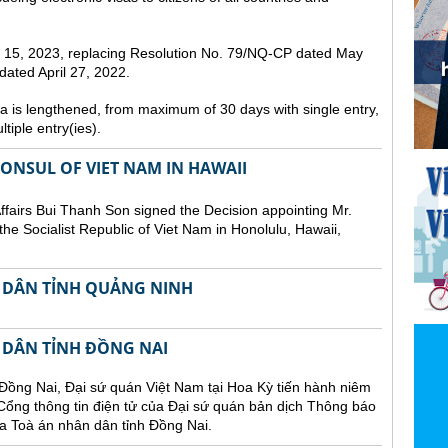
st 15, 2023, replacing Resolution No. 79/NQ-CP dated May
ated April 27, 2022.
sa is lengthened, from maximum of 30 days with single entry,
tiple entry(ies).
NSUL OF VIET NAM IN HAWAII
Affairs Bui Thanh Son signed the Decision appointing Mr.
he Socialist Republic of Viet Nam in Honolulu, Hawaii,
 DÂN TỈNH QUẢNG NINH
 DÂN TỈNH ĐỒNG NAI
Đồng Nai, Đại sứ quán Việt Nam tại Hoa Kỳ tiến hành niêm
n Cổng thông tin điện tử của Đại sứ quán bản dịch Thông báo
a Toà án nhân dân tỉnh Đồng Nai.