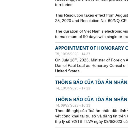
territories.
This Resolution takes effect from Augu
25, 2020 and Resolution No. 60/NQ-CP d
The duration of Viet Nam’s electronic vi
to maximum of 90 days with single or mul
APPOINTMENT OF HONORARY CO
T5, 10/05/2023 - 14:37
th
On July 18
, 2023, Minister of Foreign 
Daniel Paul Leaf as Honorary Consul of t
United States.
THÔNG BÁO CỦA TÒA ÁN NHÂN
T4, 10/04/2023 - 17:22
THÔNG BÁO CỦA TÒA ÁN NHÂN
T4, 09/27/2023 - 16:33
Theo đề nghị của Toà án nhân dân tỉnh 
yết công khai tại trụ sở và đăng tin trê
thụ lý số 92/TB-TLVA ngày 09/6/2023 củ