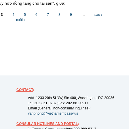
y hợp đồng tặng cho tài sản”, giữa:
3
4
5
6
7
8
9
…
sau ›
cuối »
CONTACT
:
Add: 1233 20th St NW, Ste 400, Washington, DC 20036
Tel: 202-861-0737; Fax: 202-861-0917
Email (General, non-consular inquiries):
vanphong@vietnamembassy.us
CONSULAR HOTLINES AND PORTAL
: