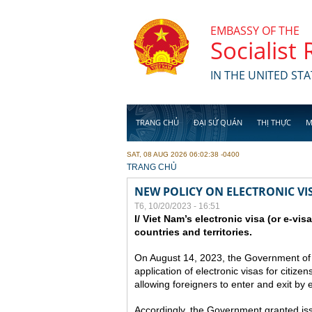
Skip to main content
EMBASSY OF THE
Socialist
IN THE UNITED STA
TRANG CHỦ
ĐẠI SỨ QUÁN
THỊ THỰC
M
SAT, 08 AUG 2026 06:02:38 -0400
YOU ARE HERE
TRANG CHỦ
NEW POLICY ON ELECTRONIC VI
T6, 10/20/2023 - 16:51
I/ Viet Nam’s electronic visa (or e-vis
countries and territories.
On August 14, 2023, the Government of
application of electronic visas for citizen
allowing foreigners to enter and exit by e
Accordingly, the Government granted issue