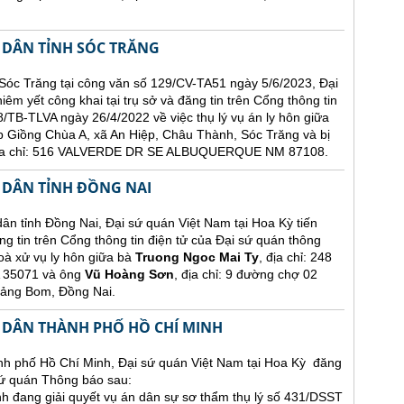
 DÂN TỈNH SÓC TRĂNG
Sóc Trăng tại công văn số 129/CV-TA51 ngày 5/6/2023, Đại
êm yết công khai tại trụ sở và đăng tin trên Cổng thông tin
/TB-TLVA ngày 26/4/2022 về việc thụ lý vụ án ly hôn giữa
p Giồng Chùa A, xã An Hiệp, Châu Thành, Sóc Trăng và bị
 địa chỉ: 516 VALVERDE DR SE ALBUQUERQUE NM 87108.
 DÂN TỈNH ĐỒNG NAI
nh Đồng Nai, Đại sứ quán Việt Nam tại Hoa Kỳ tiến
ng tin trên Cổng thông tin điện tử của Đại sứ quán thông
oà xử vụ ly hôn giữa bà
Truong Ngoc Mai Ty
, địa chỉ: 248
35071 và ông
Vũ Hoàng Sơn
, địa chỉ: 9 đường chợ 02
rảng Bom, Đồng Nai.
 DÂN THÀNH PHỐ HỒ CHÍ MINH
h phố Hồ Chí Minh, Đại sứ quán Việt Nam tại Hoa Kỳ đăng
 sứ quán Thông báo sau:
 đang giải quyết vụ án dân sự sơ thẩm thụ lý số 431/DSST