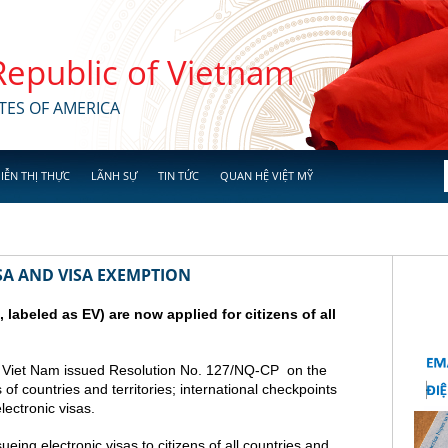
 Republic of Vietnam
TES OF AMERICA
IỄN THỊ THỰC
LÃNH SỰ
TIN TỨC
QUAN HỆ VIỆT MỸ
SA AND VISA EXEMPTION
a, labeled as EV) are now applied for citizens of all
 Viet Nam issued Resolution No. 127/NQ-CP on the
s of countries and territories; international checkpoints
lectronic visas.
ing electronic visas to citizens of all countries and