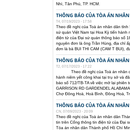
Nhì, Tân Phú, TP. HCM.
THÔNG BÁO CỦA TÒA ÁN NHÂN
T4, 07/19/2023 - 17:58
Theo đề nghị của Toà án nhân dân tỉnh 
sứ quán Việt Nam tại Hoa Kỳ tiến hành ni
điện tử của Đại sứ quán thông báo số 18
nguyên đơn là ông Trần Hùng, địa chỉ ấ
đơn là bà BUI THI CAM (CAM T BUI),
THÔNG BÁO CỦA TÒA ÁN NHÂN
T2, 07/17/2023 - 17:22
Theo đề nghị của Toà án nhân dân tỉ
hành niêm yết công khai tại trụ sở và đă
báo số 712/TB-TA về việc mở lại phiên t
GARRISON RD GARDENDEL ALABAMA 
Chợ Đông Hoà, Hoà Bình, Đông Hoà, T
THÔNG BÁO CỦA TÒA ÁN NHÂN
CN, 07/09/2023 - 20:09
Theo đề nghị của Toà án nhân dân Thàn
tin trên Cổng thông tin điện tử của Đại
Tòa án nhân dân Thành phố Hồ Chí Minh