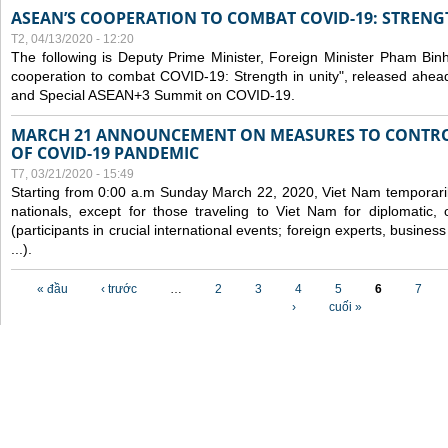
ASEAN’S COOPERATION TO COMBAT COVID-19: STRENG
T2, 04/13/2020 - 12:20
The following is Deputy Prime Minister, Foreign Minister Pham Binh 
cooperation to combat COVID-19: Strength in unity", released ahe
and Special ASEAN+3 Summit on COVID-19.
MARCH 21 ANNOUNCEMENT ON MEASURES TO CONTRO
OF COVID-19 PANDEMIC
T7, 03/21/2020 - 15:49
Starting from 0:00 a.m Sunday March 22, 2020, Viet Nam temporarily
nationals, except for those traveling to Viet Nam for diplomatic, o
(participants in crucial international events; foreign experts, busine
...).
Các trang
« đầu
‹ trước
…
2
3
4
5
6
7
›
cuối »