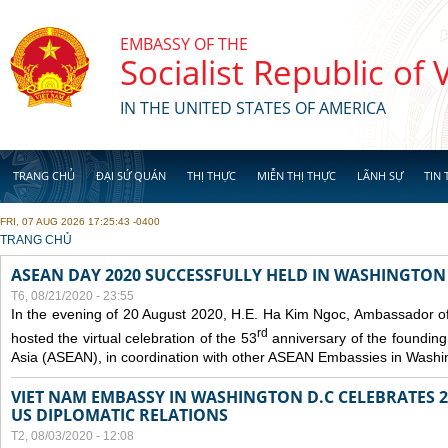
Skip to main content
EMBASSY OF THE
Socialist Republic of
IN THE UNITED STATES OF AMERICA
TRANG CHỦ
ĐẠI SỨ QUÁN
THỊ THỰC
MIỄN THỊ THỰC
LÃNH SỰ
TIN 
FRI, 07 AUG 2026 17:25:43 -0400
YOU ARE HERE
TRANG CHỦ
ASEAN DAY 2020 SUCCESSFULLY HELD IN WASHINGTON 
T6, 08/21/2020 - 23:55
In the evening of 20 August 2020, H.E. Ha Kim Ngoc, Ambassador of
rd
hosted the virtual celebration of the 53
anniversary of the founding
Asia (ASEAN), in coordination with other ASEAN Embassies in Washi
VIET NAM EMBASSY IN WASHINGTON D.C CELEBRATES 25
US DIPLOMATIC RELATIONS
T2, 08/03/2020 - 12:08