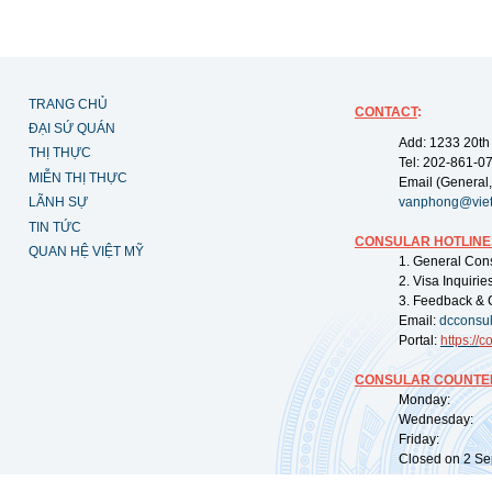
TRANG CHỦ
CONTACT
:
ĐẠI SỨ QUÁN
Add: 1233 20th
THỊ THỰC
Tel: 202-861-0
MIỄN THỊ THỰC
Email (General,
LÃNH SỰ
vanphong@vie
TIN TỨC
CONSULAR HOTLINE
QUAN HỆ VIỆT MỸ
1. General Con
2. Visa Inquiri
3. Feedback & 
Email:
dcconsu
Portal:
https://
co
CONSULAR COUNTER
Monday: 09:
Wednesday: 0
Friday: 09:
Closed on 2 Sep