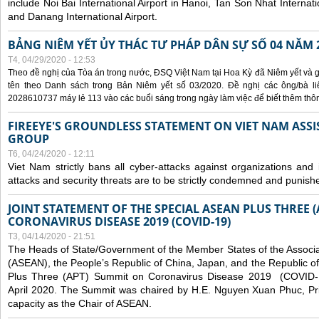
include Noi Bai International Airport in Hanoi, Tan Son Nhat Internati
and Danang International Airport.
BẢNG NIÊM YẾT ỦY THÁC TƯ PHÁP DÂN SỰ SỐ 04 NĂM 
T4, 04/29/2020 - 12:53
Theo đề nghị của Tòa án trong nước, ĐSQ Việt Nam tại Hoa Kỳ đã Niêm yết và g
tên theo Danh sách trong Bản Niêm yết số 03/2020. Đề nghị các ông/bà liê
2028610737 máy lẻ 113 vào các buổi sáng trong ngày làm việc để biết thêm thông 
FIREEYE'S GROUNDLESS STATEMENT ON VIET NAM ASSI
GROUP
T6, 04/24/2020 - 12:11
Viet Nam strictly bans all cyber-attacks against organizations and 
attacks and security threats are to be strictly condemned and punish
JOINT STATEMENT OF THE SPECIAL ASEAN PLUS THREE 
CORONAVIRUS DISEASE 2019 (COVID-19)
T3, 04/14/2020 - 21:51
The Heads of State/Government of the Member States of the Associa
(ASEAN), the People’s Republic of China, Japan, and the Republic o
Plus Three (APT) Summit on Coronavirus Disease 2019 (COVID-1
April 2020. The Summit was chaired by H.E. Nguyen Xuan Phuc, Prim
capacity as the Chair of ASEAN.