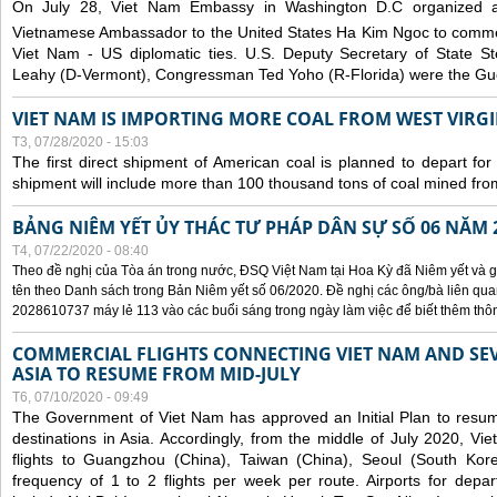
On July 28, Viet Nam Embassy in Washington D.C organized 
Vietnamese Ambassador to the United States Ha Kim Ngoc to comm
Viet Nam - US diplomatic ties. U.S. Deputy Secretary of State S
Leahy (D-Vermont), Congressman Ted Yoho (R-Florida) were the Gue
VIET NAM IS IMPORTING MORE COAL FROM WEST VIRGIN
T3, 07/28/2020 - 15:03
The first direct shipment of American coal is planned to depart fo
shipment will include more than 100 thousand tons of coal mined fro
BẢNG NIÊM YẾT ỦY THÁC TƯ PHÁP DÂN SỰ SỐ 06 NĂM 
T4, 07/22/2020 - 08:40
Theo đề nghị của Tòa án trong nước, ĐSQ Việt Nam tại Hoa Kỳ đã Niêm yết và g
tên theo Danh sách trong Bản Niêm yết số 06/2020. Đề nghị các ông/bà liên quan
2028610737 máy lẻ 113 vào các buổi sáng trong ngày làm việc để biết thêm thông 
COMMERCIAL FLIGHTS CONNECTING VIET NAM AND SEV
ASIA TO RESUME FROM MID-JULY
T6, 07/10/2020 - 09:49
The Government of Viet Nam has approved an Initial Plan to resume
destinations in Asia. Accordingly, from the middle of July 2020, V
flights to Guangzhou (China), Taiwan (China), Seoul (South Kor
frequency of 1 to 2 flights per week per route. Airports for depa