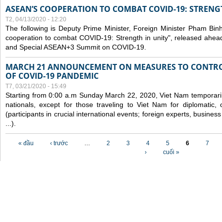
ASEAN’S COOPERATION TO COMBAT COVID-19: STRENG
T2, 04/13/2020 - 12:20
The following is Deputy Prime Minister, Foreign Minister Pham Binh 
cooperation to combat COVID-19: Strength in unity", released ahe
and Special ASEAN+3 Summit on COVID-19.
MARCH 21 ANNOUNCEMENT ON MEASURES TO CONTRO
OF COVID-19 PANDEMIC
T7, 03/21/2020 - 15:49
Starting from 0:00 a.m Sunday March 22, 2020, Viet Nam temporarily
nationals, except for those traveling to Viet Nam for diplomatic, o
(participants in crucial international events; foreign experts, busine
...).
Các trang
« đầu
‹ trước
…
2
3
4
5
6
7
›
cuối »