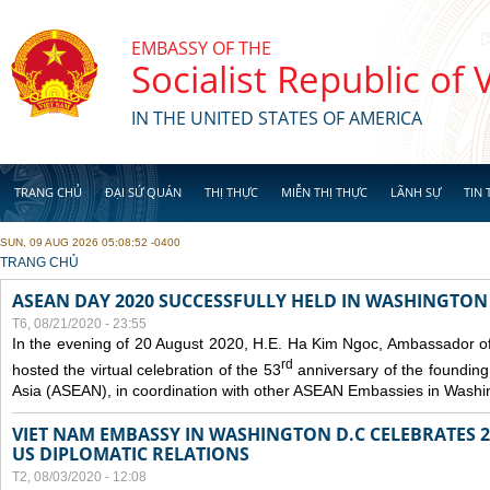
Skip to main content
EMBASSY OF THE
Socialist Republic of
IN THE UNITED STATES OF AMERICA
TRANG CHỦ
ĐẠI SỨ QUÁN
THỊ THỰC
MIỄN THỊ THỰC
LÃNH SỰ
TIN 
SUN, 09 AUG 2026 05:08:52 -0400
YOU ARE HERE
TRANG CHỦ
ASEAN DAY 2020 SUCCESSFULLY HELD IN WASHINGTON 
T6, 08/21/2020 - 23:55
In the evening of 20 August 2020, H.E. Ha Kim Ngoc, Ambassador of
rd
hosted the virtual celebration of the 53
anniversary of the founding
Asia (ASEAN), in coordination with other ASEAN Embassies in Washi
VIET NAM EMBASSY IN WASHINGTON D.C CELEBRATES 25
US DIPLOMATIC RELATIONS
T2, 08/03/2020 - 12:08