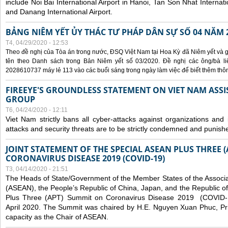
include Noi Bai International Airport in Hanoi, Tan Son Nhat Internati
and Danang International Airport.
BẢNG NIÊM YẾT ỦY THÁC TƯ PHÁP DÂN SỰ SỐ 04 NĂM 
T4, 04/29/2020 - 12:53
Theo đề nghị của Tòa án trong nước, ĐSQ Việt Nam tại Hoa Kỳ đã Niêm yết và g
tên theo Danh sách trong Bản Niêm yết số 03/2020. Đề nghị các ông/bà liê
2028610737 máy lẻ 113 vào các buổi sáng trong ngày làm việc để biết thêm thông 
FIREEYE'S GROUNDLESS STATEMENT ON VIET NAM ASSI
GROUP
T6, 04/24/2020 - 12:11
Viet Nam strictly bans all cyber-attacks against organizations and 
attacks and security threats are to be strictly condemned and punish
JOINT STATEMENT OF THE SPECIAL ASEAN PLUS THREE 
CORONAVIRUS DISEASE 2019 (COVID-19)
T3, 04/14/2020 - 21:51
The Heads of State/Government of the Member States of the Associa
(ASEAN), the People’s Republic of China, Japan, and the Republic o
Plus Three (APT) Summit on Coronavirus Disease 2019 (COVID-1
April 2020. The Summit was chaired by H.E. Nguyen Xuan Phuc, Prim
capacity as the Chair of ASEAN.