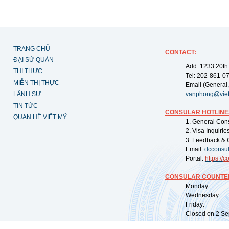
TRANG CHỦ
CONTACT
:
ĐẠI SỨ QUÁN
Add: 1233 20th
THỊ THỰC
Tel: 202-861-0
MIỄN THỊ THỰC
Email (General,
LÃNH SỰ
vanphong@vie
TIN TỨC
CONSULAR HOTLINE
QUAN HỆ VIỆT MỸ
1. General Con
2. Visa Inquiri
3. Feedback & 
Email:
dcconsu
Portal:
https://
co
CONSULAR COUNTER
Monday: 09:
Wednesday: 0
Friday: 09:
Closed on 2 Sep