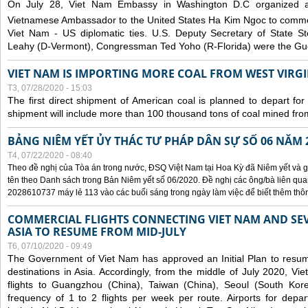
On July 28, Viet Nam Embassy in Washington D.C organized 
Vietnamese Ambassador to the United States Ha Kim Ngoc to comm
Viet Nam - US diplomatic ties. U.S. Deputy Secretary of State S
Leahy (D-Vermont), Congressman Ted Yoho (R-Florida) were the Gue
VIET NAM IS IMPORTING MORE COAL FROM WEST VIRGIN
T3, 07/28/2020 - 15:03
The first direct shipment of American coal is planned to depart fo
shipment will include more than 100 thousand tons of coal mined fro
BẢNG NIÊM YẾT ỦY THÁC TƯ PHÁP DÂN SỰ SỐ 06 NĂM 
T4, 07/22/2020 - 08:40
Theo đề nghị của Tòa án trong nước, ĐSQ Việt Nam tại Hoa Kỳ đã Niêm yết và g
tên theo Danh sách trong Bản Niêm yết số 06/2020. Đề nghị các ông/bà liên quan
2028610737 máy lẻ 113 vào các buổi sáng trong ngày làm việc để biết thêm thông 
COMMERCIAL FLIGHTS CONNECTING VIET NAM AND SEV
ASIA TO RESUME FROM MID-JULY
T6, 07/10/2020 - 09:49
The Government of Viet Nam has approved an Initial Plan to resume
destinations in Asia. Accordingly, from the middle of July 2020, V
flights to Guangzhou (China), Taiwan (China), Seoul (South Kor
frequency of 1 to 2 flights per week per route. Airports for depa