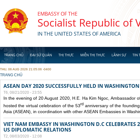
Skip to main content
EMBASSY OF THE
Socialist Republic of
IN THE UNITED STATES OF AMERICA
TRANG CHỦ
ĐẠI SỨ QUÁN
THỊ THỰC
MIỄN THỊ THỰC
LÃNH SỰ
TIN 
THU, 06 AUG 2026 21:05:06 -0400
YOU ARE HERE
TRANG CHỦ
ASEAN DAY 2020 SUCCESSFULLY HELD IN WASHINGTON 
T6, 08/21/2020 - 23:55
In the evening of 20 August 2020, H.E. Ha Kim Ngoc, Ambassador of
rd
hosted the virtual celebration of the 53
anniversary of the founding
Asia (ASEAN), in coordination with other ASEAN Embassies in Washi
VIET NAM EMBASSY IN WASHINGTON D.C CELEBRATES 25
US DIPLOMATIC RELATIONS
T2, 08/03/2020 - 12:08