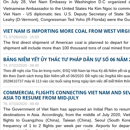
On July 28, Viet Nam Embassy in Washington D.C organized 
Vietnamese Ambassador to the United States Ha Kim Ngoc to comm
Viet Nam - US diplomatic ties. U.S. Deputy Secretary of State S
Leahy (D-Vermont), Congressman Ted Yoho (R-Florida) were the Gue
VIET NAM IS IMPORTING MORE COAL FROM WEST VIRGIN
T3, 07/28/2020 - 15:03
The first direct shipment of American coal is planned to depart fo
shipment will include more than 100 thousand tons of coal mined fro
BẢNG NIÊM YẾT ỦY THÁC TƯ PHÁP DÂN SỰ SỐ 06 NĂM 
T4, 07/22/2020 - 08:40
Theo đề nghị của Tòa án trong nước, ĐSQ Việt Nam tại Hoa Kỳ đã Niêm yết và g
tên theo Danh sách trong Bản Niêm yết số 06/2020. Đề nghị các ông/bà liên quan
2028610737 máy lẻ 113 vào các buổi sáng trong ngày làm việc để biết thêm thông 
COMMERCIAL FLIGHTS CONNECTING VIET NAM AND SEV
ASIA TO RESUME FROM MID-JULY
T6, 07/10/2020 - 09:49
The Government of Viet Nam has approved an Initial Plan to resume
destinations in Asia. Accordingly, from the middle of July 2020, V
flights to Guangzhou (China), Taiwan (China), Seoul (South Kor
frequency of 1 to 2 flights per week per route. Airports for depa