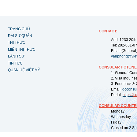
TRANG CHỦ
CONTACT
:
ĐẠI SỨ QUÁN
Add: 1233 20th
THỊ THỰC
Tel: 202-861-0
MIỄN THỊ THỰC
Email (General,
LÃNH SỰ
vanphong@vie
TIN TỨC
CONSULAR HOTLINE
QUAN HỆ VIỆT MỸ
1. General Con
2. Visa Inquiri
3. Feedback & 
Email:
dcconsu
Portal:
https://
co
CONSULAR COUNTER
Monday: 09:
Wednesday: 0
Friday: 09:
Closed on 2 Sep