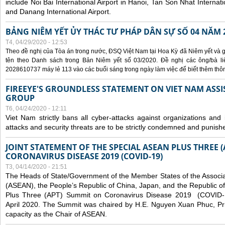
include Noi Bai International Airport in Hanoi, Tan Son Nhat Internati
and Danang International Airport.
BẢNG NIÊM YẾT ỦY THÁC TƯ PHÁP DÂN SỰ SỐ 04 NĂM 
T4, 04/29/2020 - 12:53
Theo đề nghị của Tòa án trong nước, ĐSQ Việt Nam tại Hoa Kỳ đã Niêm yết và g
tên theo Danh sách trong Bản Niêm yết số 03/2020. Đề nghị các ông/bà liê
2028610737 máy lẻ 113 vào các buổi sáng trong ngày làm việc để biết thêm thông 
FIREEYE'S GROUNDLESS STATEMENT ON VIET NAM ASSI
GROUP
T6, 04/24/2020 - 12:11
Viet Nam strictly bans all cyber-attacks against organizations and 
attacks and security threats are to be strictly condemned and punish
JOINT STATEMENT OF THE SPECIAL ASEAN PLUS THREE 
CORONAVIRUS DISEASE 2019 (COVID-19)
T3, 04/14/2020 - 21:51
The Heads of State/Government of the Member States of the Associa
(ASEAN), the People’s Republic of China, Japan, and the Republic o
Plus Three (APT) Summit on Coronavirus Disease 2019 (COVID-1
April 2020. The Summit was chaired by H.E. Nguyen Xuan Phuc, Prim
capacity as the Chair of ASEAN.