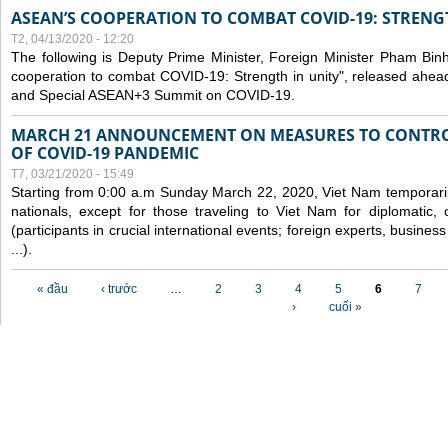
ASEAN’S COOPERATION TO COMBAT COVID-19: STRENG
T2, 04/13/2020 - 12:20
The following is Deputy Prime Minister, Foreign Minister Pham Binh 
cooperation to combat COVID-19: Strength in unity", released ahe
and Special ASEAN+3 Summit on COVID-19.
MARCH 21 ANNOUNCEMENT ON MEASURES TO CONTRO
OF COVID-19 PANDEMIC
T7, 03/21/2020 - 15:49
Starting from 0:00 a.m Sunday March 22, 2020, Viet Nam temporarily
nationals, except for those traveling to Viet Nam for diplomatic, o
(participants in crucial international events; foreign experts, busine
...).
Các trang
« đầu
‹ trước
…
2
3
4
5
6
7
›
cuối »