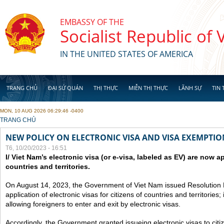
Skip to main content
EMBASSY OF THE
Socialist Republic of
IN THE UNITED STATES OF AMERICA
TRANG CHỦ
ĐẠI SỨ QUÁN
THỊ THỰC
MIỄN THỊ THỰC
LÃNH SỰ
TIN 
MON, 10 AUG 2026 06:29:46 -0400
YOU ARE HERE
TRANG CHỦ
NEW POLICY ON ELECTRONIC VISA AND VISA EXEMPTIO
T6, 10/20/2023 - 16:51
I/ Viet Nam’s electronic visa (or e-visa, labeled as EV) are now app
countries and territories.
On August 14, 2023, the Government of Viet Nam issued Resolutio
application of electronic visas for citizens of countries and territories
allowing foreigners to enter and exit by electronic visas.
Accordingly, the Government granted issueing electronic visas to citiz