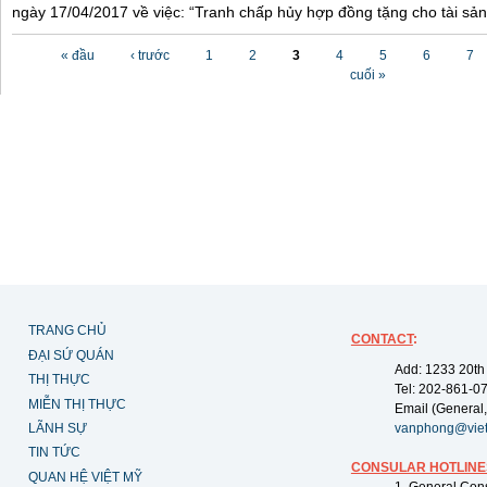
ngày 17/04/2017 về việc: “Tranh chấp hủy hợp đồng tặng cho tài sản”
Các trang
« đầu
‹ trước
1
2
3
4
5
6
7
cuối »
TRANG CHỦ
CONTACT
:
ĐẠI SỨ QUÁN
Add: 1233 20th
THỊ THỰC
Tel: 202-861-0
MIỄN THỊ THỰC
Email (General,
LÃNH SỰ
vanphong@vie
TIN TỨC
CONSULAR HOTLINE
QUAN HỆ VIỆT MỸ