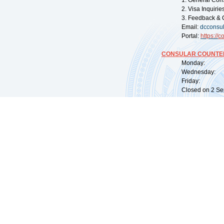
1. General Con
2. Visa Inquiri
3. Feedback & 
Email:
dcconsu
Portal:
https://
co
CONSULAR COUNTER
Monday: 09:
Wednesday: 0
Friday: 09:
Closed on 2 Sep