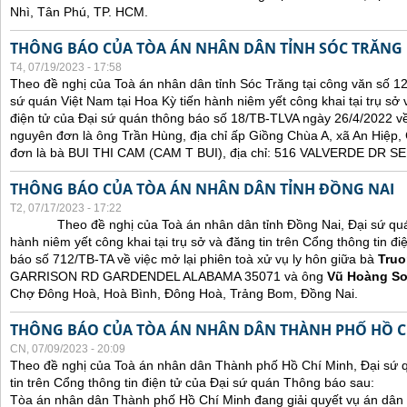
Nhì, Tân Phú, TP. HCM.
THÔNG BÁO CỦA TÒA ÁN NHÂN DÂN TỈNH SÓC TRĂNG
T4, 07/19/2023 - 17:58
Theo đề nghị của Toà án nhân dân tỉnh Sóc Trăng tại công văn số 1
sứ quán Việt Nam tại Hoa Kỳ tiến hành niêm yết công khai tại trụ sở 
điện tử của Đại sứ quán thông báo số 18/TB-TLVA ngày 26/4/2022 về 
nguyên đơn là ông Trần Hùng, địa chỉ ấp Giồng Chùa A, xã An Hiệp,
đơn là bà BUI THI CAM (CAM T BUI), địa chỉ: 516 VALVERDE DR
THÔNG BÁO CỦA TÒA ÁN NHÂN DÂN TỈNH ĐỒNG NAI
T2, 07/17/2023 - 17:22
Theo đề nghị của Toà án nhân dân tỉnh Đồng Nai, Đại sứ quán 
hành niêm yết công khai tại trụ sở và đăng tin trên Cổng thông tin đ
báo số 712/TB-TA về việc mở lại phiên toà xử vụ ly hôn giữa bà
Truo
GARRISON RD GARDENDEL ALABAMA 35071 và ông
Vũ Hoàng S
Chợ Đông Hoà, Hoà Bình, Đông Hoà, Trảng Bom, Đồng Nai.
THÔNG BÁO CỦA TÒA ÁN NHÂN DÂN THÀNH PHỐ HỒ C
CN, 07/09/2023 - 20:09
Theo đề nghị của Toà án nhân dân Thành phố Hồ Chí Minh, Đại sứ 
tin trên Cổng thông tin điện tử của Đại sứ quán Thông báo sau:
Tòa án nhân dân Thành phố Hồ Chí Minh đang giải quyết vụ án dân 