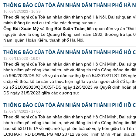
THÔNG BÁO CỦA TÒA ÁN NHÂN DÂN THÀNH PHỐ HÀ N
T6, 09/22/2023 - 16:39
Theo đề nghị của Toà án nhân dân thành phố Hà Nội, Đại sứ quán V
minh thông tin nơi cư trú của các đương sự sau:
Ông
Bùi Xuân Mỹ
và ông
Bùi Xuân Toàn
, liên quan đến vụ án “Đòi 
nguyên đơn là ông Lê Quang Hồng, sinh năm 1932, thường trú tại:
Nam, quận Hoàn Kiếm, thành phố Hà Nội.
THÔNG BÁO CỦA TÒA ÁN NHÂN DÂN THÀNH PHỐ HÔ C
T2, 09/11/2023 - 16:07
Theo đề nghị của Toà án nhân dân thành phố Hồ Chí Minh, Đại sứ qu
hành niêm yết công khai tại trụ sở và đăng tin trên Cổng thông tin đ
số 990/2023/DS-ST về vụ án dân sự thụ lý số 54/2018/TLST-DS ngày
chấp về thừa kế tài sản và thực hiện nghĩa vụ do người chết để lại t
xử số 2100/2023/QĐXXST-DS ngày 12/5/2023 và Quyết định hoãn p
DS ngày 31/5/2023 giữa các đương sự:
THÔNG BÁO CỦA TÒA ÁN NHÂN DÂN THÀNH PHỐ HỒ C
T2, 07/24/2023 - 17:06
Theo đề nghị của Toà án nhân dân thành phố Hồ Chí Minh, Đại sứ qu
hành niêm yết công khai tại trụ sở và đăng tin trên Cổng thông tin đ
báo số 531/TB-TA về việc mở lại phiên toà xử vụ ly hôn giữa bà Tôn T
ECKHART RD BOWIE PG MD 20712 và ông Trịnh Minh Phan, địa chỉ