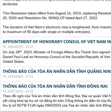
territories.
This Resolution takes effect from August 15, 2023, replacing Resol
25, 2020 and Resolution No. 60/NQ-CP dated April 27, 2022.
The duration of Viet Nam’s electronic visa is lengthened, from maxim
to maximum of 90 days with single or multiple entry(ies).
APPOINTMENT OF HONORARY CONSUL OF VIET NAM IN
T5, 10/05/2023 - 14:37
th
On July 18
, 2023, Minister of Foreign Affairs Bui Thanh Son signed 
Daniel Paul Leaf as Honorary Consul of the Socialist Republic of Vie
United States.
THÔNG BÁO CỦA TÒA ÁN NHÂN DÂN TỈNH QUẢNG NI
T4, 10/04/2023 - 17:22
THÔNG BÁO CỦA TÒA ÁN NHÂN DÂN TỈNH ĐỒNG NAI
T4, 09/27/2023 - 16:33
Theo đề nghị của Toà án nhân dân tỉnh Đồng Nai, Đại sứ quán Việt 
yết công khai tại trụ sở và đăng tin trên Cổng thông tin điện tử của
thụ lý số 92/TB-TLVA ngày 09/6/2023 của Toà án nhân dân tỉnh Đồng