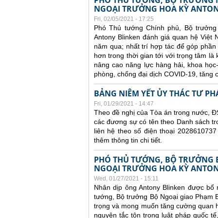
PHÓ THỦ TƯỚNG, BỘ TRƯỞNG N
NGOẠI TRƯỞNG HOA KỲ ANTON
Fri, 02/05/2021 - 17:25
Phó Thủ tướng Chính phủ, Bộ trưởng
Antony Blinken đánh giá quan hệ Việt N
năm qua; nhất trí hợp tác để góp phần 
hơn trong thời gian tới với trọng tâm là
nâng cao năng lực hàng hải, khoa học
phòng, chống đại dịch COVID-19, tăng c
BẢNG NIÊM YẾT ỦY THÁC TƯ PH
Fri, 01/29/2021 - 14:47
Theo đề nghị của Tòa án trong nước, ĐS
các đương sự có tên theo Danh sách tr
liên hệ theo số điện thoại 2028610737
thêm thông tin chi tiết.
PHÓ THỦ TƯỚNG, BỘ TRƯỞNG 
NGOẠI TRƯỞNG HOA KỲ ANTON
Wed, 01/27/2021 - 15:11
Nhân dịp ông Antony Blinken được bổ 
tướng, Bộ trưởng Bộ Ngoại giao Phạm B
trọng và mong muốn tăng cường quan hệ 
nguyên tắc tôn trọng luật pháp quốc tế,