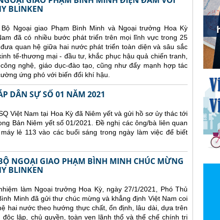
GOẠI GIAO PHẠM BÌNH MINH ĐIỆN ĐÀM VỚI
Y BLINKEN
 Bộ Ngoại giao Phạm Bình Minh và Ngoại trưởng Hoa Kỳ
am đã có nhiều bước phát triển trên mọi lĩnh vực trong 25
đưa quan hệ giữa hai nước phát triển toàn diện và sâu sắc
 kinh tế-thương mại - đầu tư, khắc phục hậu quả chiến tranh,
-công nghệ, giáo dục-đào tạo, cũng như đẩy mạnh hợp tác
ường ứng phó với biến đổi khí hậu.
ÁP DÂN SỰ SỐ 01 NĂM 2021
Q Việt Nam tại Hoa Kỳ đã Niêm yết và gửi hồ sơ ủy thác tới
ong Bản Niêm yết số 01/2021. Đề nghị các ông/bà liên quan
 máy lẻ 113 vào các buổi sáng trong ngày làm việc để biết
BỘ NGOẠI GIAO PHẠM BÌNH MINH CHÚC MỪNG
Y BLINKEN
nhiệm làm Ngoại trưởng Hoa Kỳ, ngày 27/1/2021, Phó Thủ
ình Minh đã gửi thư chúc mừng và khẳng định Việt Nam coi
hai nước theo hướng thực chất, ổn định, lâu dài, dựa trên
 độc lập, chủ quyền, toàn vẹn lãnh thổ và thể chế chính trị