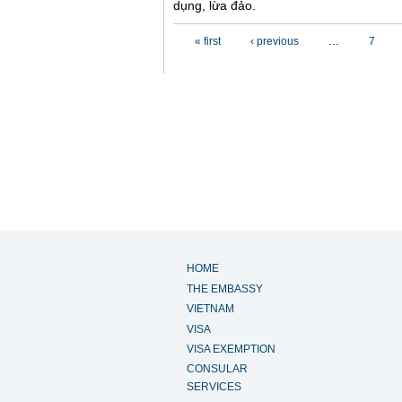
dụng, lừa đảo.
Pages
« first
‹ previous
…
7
HOME
THE EMBASSY
VIETNAM
VISA
VISA EXEMPTION
CONSULAR
SERVICES