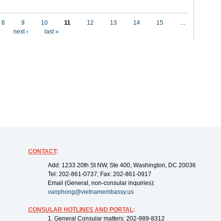
8
9
10
11
12
13
14
15
…
next ›
last »
CONTACT
:
Add: 1233 20th St NW, Ste 400, Washington, DC 20036
Tel: 202-861-0737; Fax: 202-861-0917
Email (General, non-consular inquiries):
vanphong@vietnamembassy.us
CONSULAR HOTLINES AND PORTAL
:
1. General Consular matters: 202-989-8312