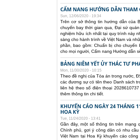
CẨM NANG HƯỚNG DẪN THAM G
Sun, 12/06/2020 - 19:34
Trên cơ sở thông tin hướng dẫn của B
chuyến bay thời gian qua, Đại sứ quán 
nghiệm hữu ích nhất tại quy trình này 
sàng cho hành trình về Việt Nam và nhữ
phần, bao gồm: Chuẩn bị cho chuyến ba
cho mọi người, Cẩm nang Hướng dẫn sẽ
BẢNG NIÊM YẾT ỦY THÁC TƯ PH
Mon, 11/30/2020 - 10:15
Theo đề nghị của Tòa án trong nước, ĐS
các đương sự có tên theo Danh sách tr
liên hệ theo số điện thoại 2028610737
thêm thông tin chi tiết.
KHUYẾN CÁO NGÀY 24 THÁNG 11
HOA KỲ
Tue, 11/24/2020 - 13:41
Gần đây, một số thông tin trên mạng q
Chính phủ, gợi ý công dân có nhu cầu
Việt Nam tại Hoa Kỳ khuyến cáo công dâ