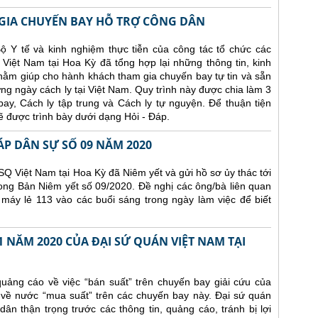
IA CHUYẾN BAY HỖ TRỢ CÔNG DÂN
ộ Y tế và kinh nghiệm thực tiễn của công tác tổ chức các
Việt Nam tại Hoa Kỳ đã tổng hợp lại những thông tin, kinh
nhằm giúp cho hành khách tham gia chuyến bay tự tin và sẵn
ng ngày cách ly tại Việt Nam. Quy trình này được chia làm 3
y, Cách ly tập trung và Cách ly tự nguyện. Để thuận tiện
 được trình bày dưới dạng Hỏi - Đáp.
ÁP DÂN SỰ SỐ 09 NĂM 2020
Q Việt Nam tại Hoa Kỳ đã Niêm yết và gửi hồ sơ ủy thác tới
ong Bản Niêm yết số 09/2020. Đề nghị các ông/bà liên quan
 máy lẻ 113 vào các buổi sáng trong ngày làm việc để biết
 NĂM 2020 CỦA ĐẠI SỨ QUÁN VIỆT NAM TẠI
uảng cáo về việc “bán suất” trên chuyến bay giải cứu của
 về nước “mua suất” trên các chuyến bay này. Đại sứ quán
n thận trọng trước các thông tin, quảng cáo, tránh bị lợi