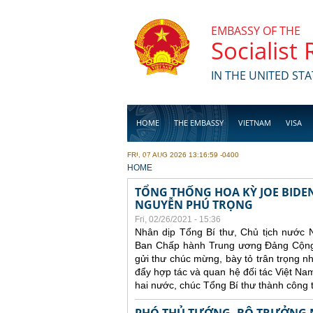
Skip to main content
EMBASSY OF THE
Socialist
IN THE UNITED STA
HOME
THE EMBASSY
VIETNAM
VISA
FRI, 07 AUG 2026 13:16:59 -0400
BUSINESS
YOU ARE HERE
HOME
TỔNG THỐNG HOA KỲ JOE BIDE
NGUYỄN PHÚ TRỌNG
Fri, 02/26/2021 - 15:36
Nhân dịp Tổng Bí thư, Chủ tịch nước 
Ban Chấp hành Trung ương Đảng Cộng 
gửi thư chúc mừng, bày tỏ trân trọng 
đẩy hợp tác và quan hệ đối tác Việt N
hai nước, chúc Tổng Bí thư thành công 