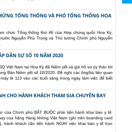
N MỪNG TỔNG THỐNG VÀ PHÓ TỔNG THỐNG HOA
hậm chức Tổng thống thứ 46 của Hợp chúng quốc Hoa Kỳ,
ch nước Nguyễn Phú Trọng và Thủ tướng Chính phủ Nguyễn
.
ÁP DÂN SỰ SỐ 10 NĂM 2020
Q Việt Nam tại Hoa Kỳ đã Niêm yết và gửi hồ sơ ủy thác tới
ong Bản Niêm yết số 10/2020. Đề nghị các ông/bà liên quan
 máy lẻ 113 vào các buổi sáng trong ngày làm việc để biết
NH CHO HÀNH KHÁCH THAM GIA CHUYẾN BAY
ợ của Chính phủ BẮT BUỘC phải tiến hành khai báo y tế.
 bay của hãng Hàng không Việt Nam (ghi trên boarding card
), hành khách cần tiến hành NGAY việc khai báo y tế trực