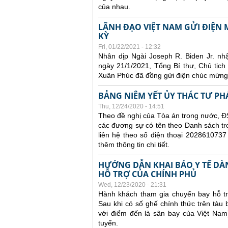
của nhau.
LÃNH ĐẠO VIỆT NAM GỬI ĐIỆ
KỲ
Fri, 01/22/2021 - 12:32
Nhân dịp Ngài Joseph R. Biden Jr. n
ngày 21/1/2021, Tổng Bí thư, Chủ tị
Xuân Phúc đã đồng gửi điện chúc mừng
BẢNG NIÊM YẾT ỦY THÁC TƯ PH
Thu, 12/24/2020 - 14:51
Theo đề nghị của Tòa án trong nước, ĐS
các đương sự có tên theo Danh sách tr
liên hệ theo số điện thoại 2028610737
thêm thông tin chi tiết.
HƯỚNG DẪN KHAI BÁO Y TẾ DÀ
HỖ TRỢ CỦA CHÍNH PHỦ
Wed, 12/23/2020 - 21:31
Hành khách tham gia chuyến bay hỗ tr
Sau khi có số ghế chính thức trên tàu
với điểm đến là sân bay của Việt Nam
tuyến.