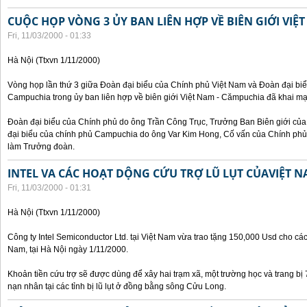
CUỘC HỌP VÒNG 3 ỦY BAN LIÊN HỢP VỀ BIÊN GIỚI VIỆ
Fri, 11/03/2000 - 01:33
Hà Nội (Ttxvn 1/11/2000)
Vòng họp lần thứ 3 giữa Đoàn đại biểu của Chính phủ Việt Nam và Đoàn đại bi
Campuchia trong ủy ban liên hợp về biên giới Việt Nam - Cămpuchia đã khai mạ
Đoàn đại biểu của Chính phủ do ông Trần Công Trục, Trưởng Ban Biên giới c
đại biểu của chính phủ Campuchia do ông Var Kim Hong, Cố vấn của Chính phủ 
làm Trưởng đoàn.
INTEL VA CÁC HOẠT DỘNG CỨU TRỢ LŨ LỤT CỦAVIỆT 
Fri, 11/03/2000 - 01:31
Hà Nội (Ttxvn 1/11/2000)
Công ty Intel Semiconductor Ltd. tại Việt Nam vừa trao tặng 150,000 Usd cho các 
Nam, tại Hà Nội ngày 1/11/2000.
Khoản tiền cứu trợ sẽ được dùng để xây hai trạm xã, một trường học và trang bị
nạn nhân tại các tỉnh bị lũ lụt ở đồng bằng sông Cửu Long.