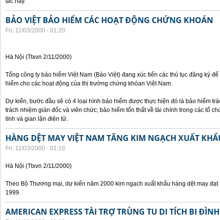
tác này.
BẢO VIỆT BẢO HIỂM CÁC HOẠT ĐỘNG CHỨNG KHOÁN
Fri, 11/03/2000 - 01:20
Hà Nội (Ttxvn 2/11/2000)
Tổng công ty bảo hiểm Việt Nam (Bảo Việt) đang xúc tiến các thủ tục đăng ký để
hiểm cho các hoạt động của thị trường chứng khóan Việt Nam.
Dự kiến, bước đầu sẽ có 4 loại hình bảo hiểm được thực hiện đó là bảo hiểm t
trách nhiệm gián đốc và viên chức; bảo hiểm tổn thất về tài chính trong các tổ c
tính và gian lận điện tử.
HÀNG DỆT MAY VIỆT NAM TĂNG KIM NGẠCH XUẤT KHẨ
Fri, 11/03/2000 - 01:16
Hà Nội (Ttxvn 2/11/2000)
Theo Bộ Thương mại, dự kiến năm 2000 kim ngạch xuất khẩu hàng dệt may đạt 1
1999.
AMERICAN EXPRESS TÀI TRỢ TRÙNG TU DI TÍCH BI ĐÌNH