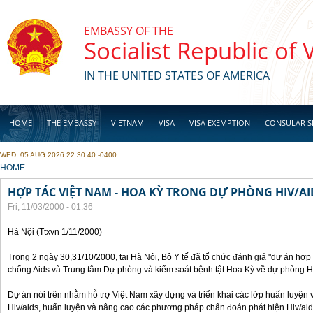
Skip to main content
EMBASSY OF THE
Socialist Republic of
IN THE UNITED STATES OF AMERICA
HOME
THE EMBASSY
VIETNAM
VISA
VISA EXEMPTION
CONSULAR S
WED, 05 AUG 2026 22:30:40 -0400
BUSINESS
YOU ARE HERE
HOME
HỢP TÁC VIỆT NAM - HOA KỲ TRONG DỰ PHÒNG HIV/AI
Fri, 11/03/2000 - 01:36
Hà Nội (Ttxvn 1/11/2000)
Trong 2 ngày 30,31/10/2000, tại Hà Nội, Bộ Y tế đã tổ chức đánh giá "dự án hợ
chống Aids và Trung tâm Dự phòng và kiểm soát bệnh tật Hoa Kỳ về dự phòng H
Dự án nói trên nhằm hỗ trợ Việt Nam xây dựng và triển khai các lớp huấn luyện 
Hiv/aids, huấn luyện và nâng cao các phương pháp chẩn đoán phát hiện Hiv/aid