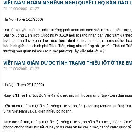
VIỆT NAM HOAN NGHÊNH NGHỊ QUYẾT LHQ BÁN ĐẢO T
Fri, 11/03/2000 - 01:27
Hà Nội (Ttxvn 1/11/2000)
Đại sứ Nguyễn Thành Châu, Trưởng phái đoàn đại diện Việt Nam tại Liên Hợp Qu
Đại hội đồng Liên Hợp Quốc ngày 31/10 nêu rõ rằng nhân dân Việt Nam đã theo
hứa hẹn gần đây ở bán đảo Triều Tiên, nhiệt liệt hoan nghênh những nỗ lực hòa 
hòa bình giữa hai chính phủ Triều Tiên, cũng như những nỗ lực của Chdcnd Triề
thường hóa quan hệ với các nước phương Tây, đặc biệt với Mỹ.
VIỆT NAM GIẢM DƯỢC TÌNH TRẠNG THIẾU IÔT Ở TRẺ E
Fri, 11/03/2000 - 01:23
Hà Nội ( Ttxvn 2/11/2000)
Ngày 2/11, tại Hà Nội, Bộ Y tế đã tổ chức mít tinh hưởng ứng Ngày toàn dân mua
Đến dự có Chủ tịch Quốc hội Nông Đức Mạnh, ông Giersing Morten Trưởng Đại 
Bỉ tại Việt Nam và đại diện nhiều bộ ngành.
Tại cuộc mít tinh, Chủ tịch Quốc hội Nông Đức Mạnh đã biểu dương thành tích c
phòng chống thiếu hụt iốt và bày tỏ sự cảm ơn tới các nước, các tổ chức quốc t