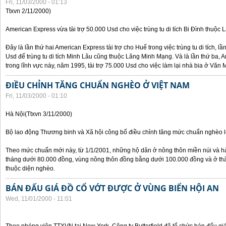
Fri, 11/03/2000 - 01:13
Ttxvn 2/11/2000)
American Express vừa tài trợ 50.000 Usd cho việc trùng tu di tích Bi Đình thuộc
Đây là lần thứ hai American Express tài trợ cho Huế trong việc trùng tu di tích, l
Usd để trùng tu di tích Minh Lâu cũng thuộc Lăng Minh Mạng. Và là lần thứ ba, A
trong lĩnh vực này, năm 1995, tài trợ 75.000 Usd cho việc làm lại nhà bia ở Văn
ĐIỀU CHỈNH TĂNG CHUẨN NGHÈO Ở VIỆT NAM
Fri, 11/03/2000 - 01:10
Hà Nội(Ttxvn 3/11/2000)
Bộ lao động Thương binh và Xã hội công bố điều chỉnh tăng mức chuẩn nghèo lê
Theo mức chuẩn mới này, từ 1/1/2001, những hộ dân ở nông thôn miền núi và h
tháng dưới 80.000 đồng, vùng nông thôn đồng bằng dưới 100.000 đồng và ở th
thuộc diện nghèo.
BÁN ĐẤU GIÁ ĐỒ CỔ VỚT ĐƯỢC Ở VÙNG BIỂN HỘI AN
Wed, 11/01/2000 - 11:01