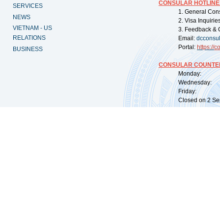
CONSULAR HOTLINE
SERVICES
1. General Con
NEWS
2. Visa Inquiri
VIETNAM - US
3. Feedback & 
RELATIONS
Email:
dcconsu
Portal:
https://
co
BUSINESS
CONSULAR COUNTER
Monday: 09:
Wednesday: 0
Friday: 09:
Closed on 2 Sep