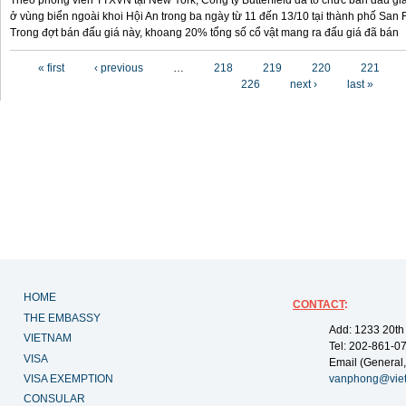
Theo phóng viên TTXVN tại New York, Công ty Butterfield đã tổ chức bán đấu gi
ở vùng biển ngoài khoi Hội An trong ba ngày từ 11 đến 13/10 tại thành phố San F
Trong đợt bán đấu giá này, khoang 20% tổng số cổ vật mang ra đấu giá đã bán
Pages
« first
‹ previous
…
218
219
220
221
226
next ›
last »
HOME
CONTACT
:
THE EMBASSY
Add: 1233 20th
VIETNAM
Tel: 202-861-0
VISA
Email (General,
VISA EXEMPTION
vanphong@vie
CONSULAR