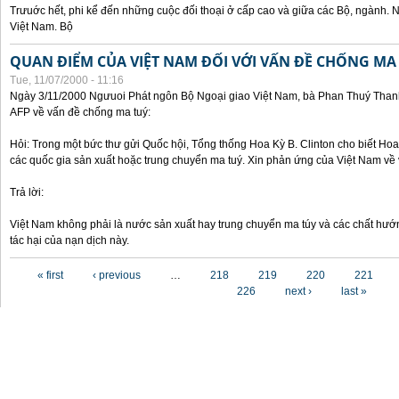
Trưuớc hết, phi kể đến những cuộc đối thoại ở cấp cao và giữa các Bộ, ngành. 
Việt Nam. Bộ
QUAN ĐIỂM CỦA VIỆT NAM ĐỐI VỚI VẤN ĐỀ CHỐNG MA
Tue, 11/07/2000 - 11:16
Ngày 3/11/2000 Ngưuoi Phát ngôn Bộ Ngoại giao Việt Nam, bà Phan Thuý Thanh 
AFP về vấn đề chống ma tuý:
Hỏi: Trong một bức thư gửi Quốc hội, Tổng thống Hoa Kỳ B. Clinton cho biết Hoa 
các quốc gia sản xuất hoặc trung chuyển ma tuý. Xin phản ứng của Việt Nam về 
Trả lời:
Việt Nam không phải là nước sản xuất hay trung chuyển ma túy và các chất hướ
tác hại của nạn dịch này.
Pages
« first
‹ previous
…
218
219
220
221
226
next ›
last »