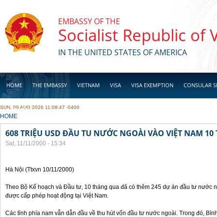
Skip to main content
EMBASSY OF THE
Socialist Republic of
IN THE UNITED STATES OF AMERICA
HOME
THE EMBASSY
VIETNAM
VISA
VISA EXEMPTION
CONSULAR S
SUN, 09 AUG 2026 11:08:47 -0400
BUSINESS
YOU ARE HERE
HOME
608 TRIỆU USD ĐẦU TU NƯỚC NGOÀI VÀO VIỆT NAM 1
Sat, 11/11/2000 - 15:34
Hà Nội (Ttxvn 10/11/2000)
Theo Bộ Kế hoạch và Đầu tư, 10 tháng qua đã có thêm 245 dự án đầu tư nước ng
được cấp phép hoạt động tại Việt Nam.
Các tỉnh phía nam vẫn dẫn đầu về thu hút vốn đầu tư nước ngoài. Trong đó, Bì