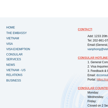
HOME
CONTACT
:
THE EMBASSY
Add: 1233 20th
VIETNAM
Tel: 202-861-0
VISA
Email (General,
VISA EXEMPTION
vanphong@vie
CONSULAR
CONSULAR HOTLINE
SERVICES
1. General Con
NEWS
2. Visa Inquiri
VIETNAM - US
3. Feedback & 
RELATIONS
Email:
dcconsu
Portal:
https://
co
BUSINESS
CONSULAR COUNTER
Monday: 09:
Wednesday: 0
Friday: 09:
Closed on 2 Sep