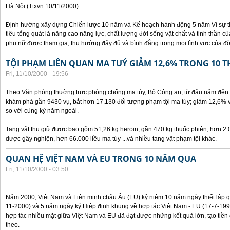
Hà Nội (Ttxvn 10/11/2000)
Định hướng xây dựng Chiến lược 10 năm và Kế hoạch hành động 5 năm Vì sự t
tiêu tổng quát là nâng cao năng lực, chất lượng đời sống vật chất và tinh thần 
phụ nữ được tham gia, thụ hưởng đầy đủ và bình đẳng trong mọi lĩnh vực của đờ
TỘI PHẠM LIÊN QUAN MA TUÝ GIẢM 12,6% TRONG 10 
Fri, 11/10/2000 - 19:56
Theo Văn phòng thường trực phòng chống ma túy, Bộ Công an, từ đầu năm đến 
khám phá gần 9430 vụ, bắt hơn 17.130 đối tượng phạm tội ma túy; giảm 12,6% 
so với cùng kỳ năm ngoái.
Tang vật thu giữ được bao gồm 51,26 kg heroin, gần 470 kg thuốc phiện, hơn 2.
dược gây nghiện, hơn 66.000 liều ma túy ...và nhiều tang vật phạm tội khác.
QUAN HỆ VIỆT NAM VÀ EU TRONG 10 NĂM QUA
Fri, 11/10/2000 - 03:50
Năm 2000, Việt Nam và Liên minh châu Âu (EU) kỷ niệm 10 năm ngày thiết lập q
11-2000) và 5 năm ngày ký Hiệp định khung về hợp tác Việt Nam - EU (17-7-199
hợp tác nhiều mặt giữa Việt Nam và EU đã đạt được những kết quả lớn, tạo tiền 
theo.