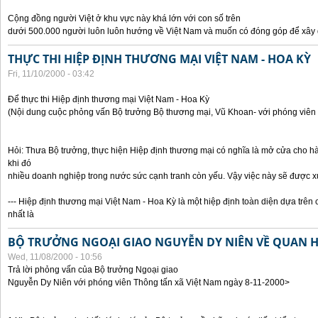
Cộng đồng người Việt ở khu vực này khá lớn với con số trên
dưới 500.000 người luôn luôn hướng về Việt Nam và muốn có đóng góp để xây
THỰC THI HIỆP ĐỊNH THƯƠNG MẠI VIỆT NAM - HOA KỲ
Fri, 11/10/2000 - 03:42
Để thực thi Hiệp định thương mại Việt Nam - Hoa Kỳ
(Nội dung cuộc phỏng vấn Bộ trưởng Bộ thương mại, Vũ Khoan- với phóng viên 
Hỏi: Thưa Bộ trưởng, thực hiện Hiệp định thương mại có nghĩa là mở cửa cho h
khi đó
nhiều doanh nghiệp trong nước sức cạnh tranh còn yếu. Vậy việc này sẽ được x
--- Hiệp định thương mại Việt Nam - Hoa Kỳ là một hiệp định toàn diện dựa trên 
nhất là
BỘ TRƯỞNG NGOẠI GIAO NGUYỄN DY NIÊN VỀ QUAN HỆ
Wed, 11/08/2000 - 10:56
Trả lời phỏng vấn của Bộ trưởng Ngoại giao
Nguyễn Dy Niên với phóng viên Thông tấn xã Việt Nam ngày 8-11-2000>