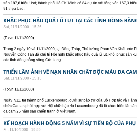
trên 187,6 triệu Usd; thành phố Hồ Chí Minh có 84 dự án với tổng vốn 167,3 triệ
91 triệu Usd.
KHẮC PHỤC HẬU QUẢ LŨ LỤT TẠI CÁC TỈNH ĐỒNG BẰ
Sat, 11/11/2000 - 15:26
(Ttxvn 11/11/2000)
Trong 2 ngày 10 và 11/11/2000, tại Đồng Tháp, Thủ tướng Phan Văn Khải, các
Nguyễn Công Tạn đã chủ trì Hội nghị khắc phục hậu quả lũ lụt, khôi phục sản xu
các tỉnh đồng bằng sông Cửu long.
TRIỂN LÃM ẢNH VỀ NẠN NHÂN CHẤT ĐỘC MÀU DA CAM
Sat, 11/11/2000 - 15:13
(Ttxvn 11/11/2000)
Ngày 7/11, tại thành phố Lucxembourg, dưới sự bảo trợ của Bộ Hợp tác và Hà
chức Caritas phối hợp với Hội chữ thập đỏ Lucxembourg đã tổ chức triển lãm 
da cam 25 năm sau chiến tranh ở Việt Nam.
KẾ HOẠCH HÀNH ĐỘNG 5 NĂM VÌ SỰ TIẾN BỘ CỦA PHỤ
Fri, 11/10/2000 - 19:59