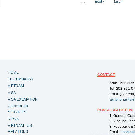
…
next ›
last »
HOME
CONTACT
:
THE EMBASSY
Add: 1233 20th
VIETNAM
Tel: 202-861-0
VISA
Email (General,
VISA EXEMPTION
vanphong@vie
CONSULAR
CONSULAR HOTLINE
SERVICES
1. General Con
NEWS
2. Visa Inquiri
VIETNAM - US
3. Feedback & 
RELATIONS
Email:
dcconsu