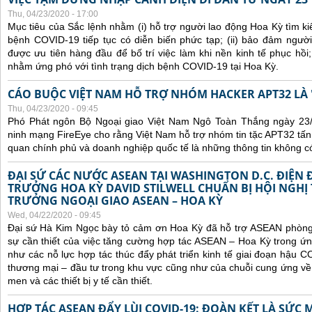
Thu, 04/23/2020 - 17:00
Mục tiêu của Sắc lệnh nhằm (i) hỗ trợ người lao động Hoa Kỳ tìm ki
bệnh COVID-19 tiếp tục có diễn biến phức tạp; (ii) bảo đảm ngườ
được ưu tiên hàng đầu để bố trí việc làm khi nền kinh tế phục hồi; 
nhằm ứng phó với tình trạng dịch bệnh COVID-19 tại Hoa Kỳ.
CÁO BUỘC VIỆT NAM HỖ TRỢ NHÓM HACKER APT32 LÀ 
Thu, 04/23/2020 - 09:45
Phó Phát ngôn Bộ Ngoại giao Việt Nam Ngô Toàn Thắng ngày 23/4
ninh mạng FireEye cho rằng Việt Nam hỗ trợ nhóm tin tặc APT32 t
quan chính phủ và doanh nghiệp quốc tế là những thông tin không c
ĐẠI SỨ CÁC NƯỚC ASEAN TẠI WASHINGTON D.C. ĐIỆN 
TRƯỞNG HOA KỲ DAVID STILWELL CHUẨN BỊ HỘI NGHỊ
TRƯỞNG NGOẠI GIAO ASEAN – HOA KỲ
Wed, 04/22/2020 - 09:45
Đại sứ Hà Kim Ngọc bày tỏ cảm ơn Hoa Kỳ đã hỗ trợ ASEAN phòng
sự cần thiết của việc tăng cường hợp tác ASEAN – Hoa Kỳ trong ứ
như các nỗ lực hợp tác thúc đẩy phát triển kinh tế giai đoạn hậu 
thương mại – đầu tư trong khu vực cũng như của chuỗi cung ứng về
men và các thiết bị y tế cần thiết.
HỢP TÁC ASEAN ĐẨY LÙI COVID-19: ĐOÀN KẾT LÀ SỨC 