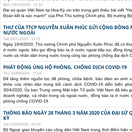
Mon, 04/13/2020 - 12:34
Đại sứ quán Việt Nam tại Hoa Kỳ xin trân trọng giới thiệu bài viết 
Đoàn kết là sức mạnh!" của Phó Thủ tướng Chính phủ, Bộ trưởng B
THƯ CỦA TTCP NGUYỄN XUÂN PHÚC GỬI CỘNG ĐỒNG 
NƯỚC NGOÀI
Sat, 04/11/2020 - 12:25
Ngày 10/4/2020, Thủ tướng Chính phủ Nguyễn Xuân Phúc đã có thư
ở nước ngoài, kêu gọi đồng bào ta ở nước ngoài tiếp tục đồng lòng
nước và nhân dân trong nước trong công tác phòng chống đại dịch 
PHÁT ĐỘNG ỦNG HỘ PHÒNG, CHỐNG DỊCH COVID-19
Thu, 04/09/2020 - 15:04
Để tăng thêm nguồn lực để phòng, chữa bệnh, bảo đảm an sinh xã
khỏe của nhân dân trong bối cảnh dịch COVID-19 diễn biến phứ
30/4/2020, Ủy ban Trung ương Mặt trận Tổ quốc Việt Nam đã kêu gọi
doanh nghiệp, cá nhân trong và ngoài nước, đồng bào ta ở nước n
phòng chống COVID-19.
THÔNG BÁO NGÀY 28 THÁNG 3 NĂM 2020 CỦA ĐẠI SỨ 
KỲ
Sat, 03/28/2020 - 09:19
Bộ Ngoại giao khuyến cáo công dân Việt Nam trong thời điểm hiện n