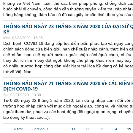
không về Việt Nam, tuân thủ các biện pháp phòng, chống dịch của
buộc phải di chuyển, công dân cần thường xuyên kiểm tra, cập nhật 
hãng hàng không, đảm bảo có đủ các giấy tờ cần thiết theo yêu cầu 
THÔNG BÁO NGÀY 23 THÁNG 3 NĂM 2020 CỦA ĐẠI SỨ 
KỲ
Mon, 03/23/2020 - 15:35
Dịch bệnh COVID-19 đang tiếp tục diễn biến phức tạp và ngày càn
chính sách đóng cửa biên giới, hạn chế xuất nhập cảnh, thực hiện cá
chẽ nhằm hạn chế người nước ngoài nhập cảnh/quá cảnh; nhiều
thay đổi lịch trình bay đột ngột, không cho phép khách lên máy bay 
có nhiều trường hợp công dân Việt Nam tại Hoa Kỳ đang có kế hoạ
trở về Việt Nam.
THÔNG BÁO NGÀY 21 THÁNG 3 NĂM 2020 VỀ CÁC BIỆN
DỊCH COVID-19
Sat, 03/21/2020 - 13:30
Từ 0h00 ngày 22 tháng 3 năm 2020, tạm dừng nhập cảnh đối với tấ
trường hợp nhập cảnh với mục đích ngoại giao, công vụ và những t
ngoài tham dự, phục vụ các hoạt động đối ngoại quan trọng; chuyên
lao động kỹ thuật cao...).
Pages
« first
‹ previous
…
11
12
13
14
15