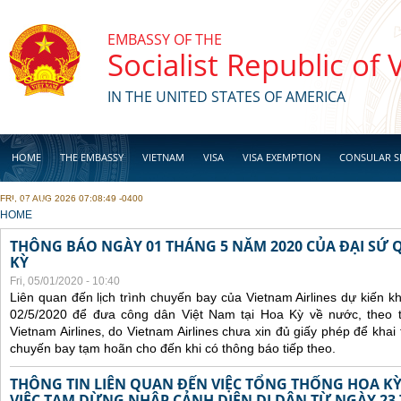
Skip to main content
EMBASSY OF THE
Socialist Republic of
IN THE UNITED STATES OF AMERICA
HOME
THE EMBASSY
VIETNAM
VISA
VISA EXEMPTION
CONSULAR S
FRI, 07 AUG 2026 07:08:49 -0400
BUSINESS
YOU ARE HERE
HOME
THÔNG BÁO NGÀY 01 THÁNG 5 NĂM 2020 CỦA ĐẠI SỨ 
KỲ
Fri, 05/01/2020 - 10:40
Liên quan đến lịch trình chuyến bay của Vietnam Airlines dự kiến 
02/5/2020 để đưa công dân Việt Nam tại Hoa Kỳ về nước, theo 
Vietnam Airlines, do Vietnam Airlines chưa xin đủ giấy phép để khai
chuyến bay tạm hoãn cho đến khi có thông báo tiếp theo.
THÔNG TIN LIÊN QUAN ĐẾN VIỆC TỔNG THỐNG HOA KỲ
VIỆC TẠM DỪNG NHẬP CẢNH DIỆN DI DÂN TỪ NGÀY 23