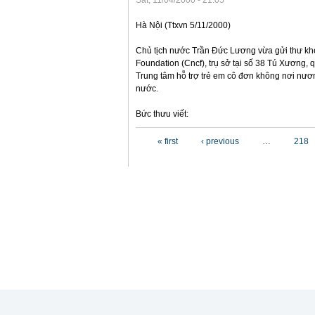
Sat, 11/04/2000 - 21:05
Hà Nội (Ttxvn 5/11/2000)
Chủ tịch nước Trần Đức Lương vừa gửi thư khe
Foundation (Cncf), trụ sở tại số 38 Tú Xương,
Trung tâm hỗ trợ trẻ em cô đơn không nơi nươn
nước.
Bức thưu viết:
Pages
« first
‹ previous
…
218