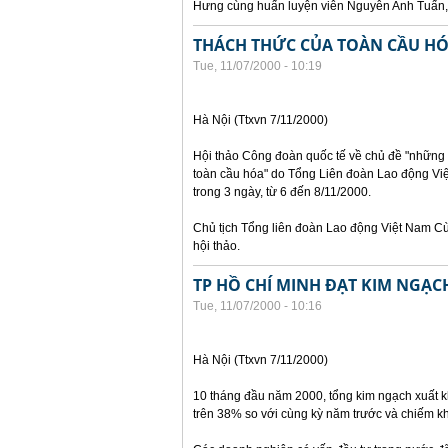
Hưng cùng huấn luyện viên Nguyễn Anh Tuấn, 
THÁCH THỨC CỦA TOÀN CẦU HÓ
Tue, 11/07/2000 - 10:19
Hà Nội (Ttxvn 7/11/2000)
Hội thảo Công đoàn quốc tế về chủ đề "những t
toàn cầu hóa" do Tổng Liên đoàn Lao động Vi
trong 3 ngày, từ 6 đến 8/11/2000.
Chủ tịch Tổng liên đoàn Lao động Việt Nam C
hội thảo.
TP HỒ CHÍ MINH ĐẠT KIM NGẠC
Tue, 11/07/2000 - 10:16
Hà Nội (Ttxvn 7/11/2000)
10 tháng đầu năm 2000, tổng kim ngạch xuất k
trên 38% so với cùng kỳ năm trước và chiếm 