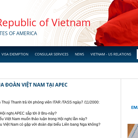
 Republic of Vietnam
TES OF AMERICA
VISA EXEMPTION
CONSULAR SERVICES
NEWS
VIETNAM - US RELATIONS
 ĐOÀN VIỆT NAM TẠI APEC
Thuý Thanh trả lời phóng viên ITAR /TASS ngày7 /11/2000:
 Hội nghị APEC sắp tới ở Bru-nây?
iểu Việt Nam muốn thảo luận trong Hội nghị lần này?
biểu Việt Nam có gặp với đoàn đại biểu Liên bang Nga không?