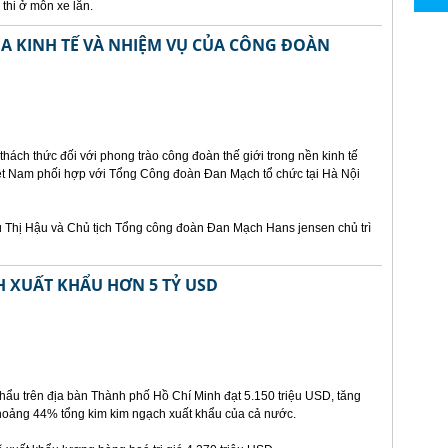
thi ở môn xe lăn.
A KINH TẾ VÀ NHIỆM VỤ CỦA CÔNG ĐOÀN
hách thức đối với phong trào công đoàn thế giới trong nền kinh tế
ệt Nam phối hợp với Tổng Công đoàn Đan Mạch tổ chức tại Hà Nội
ù Thị Hậu và Chủ tịch Tổng công đoàn Đan Mạch Hans jensen chủ trì
H XUẤT KHẨU HƠN 5 TỶ USD
hẩu trên địa bàn Thành phố Hồ Chí Minh đạt 5.150 triệu USD, tăng
khoảng 44% tổng kim kim ngạch xuất khẩu của cả nước.