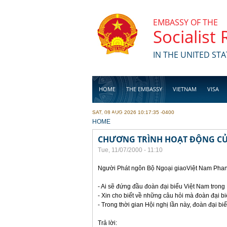
Skip to main content
EMBASSY OF THE
Socialist
IN THE UNITED STA
HOME
THE EMBASSY
VIETNAM
VISA
SAT, 08 AUG 2026 10:17:35 -0400
BUSINESS
YOU ARE HERE
HOME
CHƯƠNG TRÌNH HOẠT ĐỘNG CỦA
Tue, 11/07/2000 - 11:10
Người Phát ngôn Bộ Ngoại giaoViệt Nam Phan 
- Ai sẽ đứng đầu đoàn đại biểu Việt Nam trong
- Xin cho biết về những câu hỏi mà đoàn đại b
- Trong thời gian Hội nghị lần này, đoàn đại 
Trả lời: