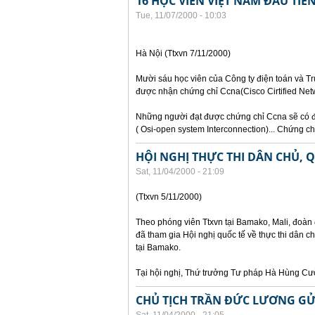
16 HỌC VIÊN VIỆT NAM ĐẦU TI
Tue, 11/07/2000 - 10:03
Hà Nội (Ttxvn 7/11/2000)
Mười sáu học viên của Công ty điện toán và Tr
được nhận chứng chỉ Ccna(Cisco Cirtified Netw
Những người đạt được chứng chỉ Ccna sẽ có đ
( Osi-open system Interconnection)... Chứng 
HỘI NGHỊ THỰC THI DÂN CHỦ,
Sat, 11/04/2000 - 21:09
(Ttxvn 5/11/2000)
Theo phóng viên Ttxvn tại Bamako, Mali, đoà
đã tham gia Hội nghị quốc tế về thực thi dân 
tại Bamako.
Tại hội nghị, Thứ trưởng Tư pháp Hà Hùng Cư
CHỦ TỊCH TRẦN ĐỨC LƯƠNG GỬ