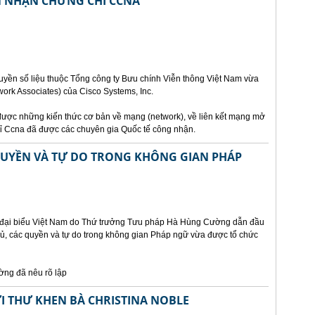
ÊN NHẬN CHỨNG CHỈ CCNA
uyền số liệu thuộc Tổng công ty Bưu chính Viễn thông Việt Nam vừa
ork Associates) của Cisco Systems, Inc.
ược những kiến thức cơ bản về mạng (network), về liên kết mạng mở
chỉ Ccna đã được các chuyên gia Quốc tế công nhận.
 QUYỀN VÀ TỰ DO TRONG KHÔNG GIAN PHÁP
n đại biểu Việt Nam do Thứ trưởng Tưu pháp Hà Hùng Cường dẫn đầu
chủ, các quyền và tự do trong không gian Pháp ngữ vừa được tổ chức
ờng đã nêu rõ lập
I THƯ KHEN BÀ CHRISTINA NOBLE