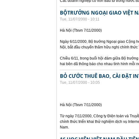
Các doanh nghiệp có vốn đầu tư trong nước đã 
BỘTRƯỞNG NGOẠI GIAO VIỆT N
Tue, 11/07/2000 - 10:11
Hà Nội (Ttxvn 7/11/2000)
Ngày 6/11/2000, Bộ trưởng Ngoại giao Cộng h
Nội, bắt đầu chuyến thăm hữu nghị chính thức
Chiều 6/11, trong buổi hội đàm giữa Bộ trưởn
hai bên đã thông báo cho nhau tình hình mỗi nư
BỎ CƯỚC THUÊ BAO, CÀI ĐẶT I
Tue, 11/07/2000 - 10:05
Hà Nội (Ttxvn 7/11/2000)
Từ ngày 7/11/2000, Công ty Điện toán và Truyề
chính thức triển khai thử nghiệm dịch vụ Interne
Nam.