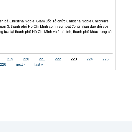
n bà Christina Noble, Giám đốc Tổ chức Christina Noble Children's
 quận 3, thành phố Hồ Chí Minh có nhiều hoạt động nhân đạo đối với
g tựa tại thành phố Hồ Chí Minh và 1 số tỉnh, thành phố khác trong cả
219
220
221
222
223
224
225
226
next ›
last »