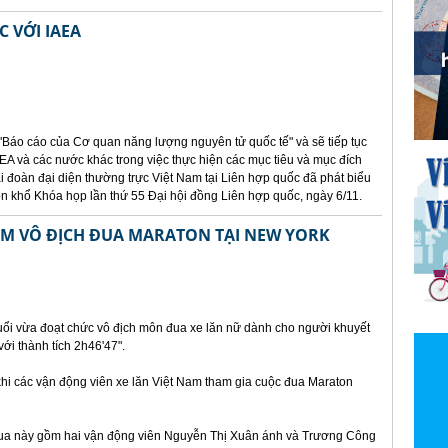
 VỚI IAEA
"Báo cáo của Cơ quan năng lượng nguyên tử quốc tế" và sẽ tiếp tục
EA và các nước khác trong việc thực hiện các mục tiêu và mục đích
 đoàn đại diện thường trực Việt Nam tại Liên hợp quốc đã phát biểu
uôn khổ Khóa họp lần thứ 55 Đại hội đồng Liên hợp quốc, ngày 6/11.
AM VÔ ĐỊCH ĐUA MARATON TẠI NEW YORK
uổi vừa đoạt chức vô địch môn đua xe lăn nữ dành cho người khuyết
ới thành tích 2h46'47".
 khi các vận động viên xe lăn Việt Nam tham gia cuộc đua Maraton
đua này gồm hai vận động viên Nguyễn Thị Xuân ánh và Trương Công