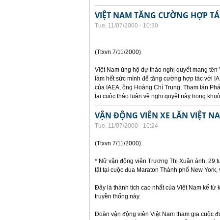
VIỆT NAM TĂNG CƯỜNG HỢP TÁC
Tue, 11/07/2000 - 10:30
(Ttxvn 7/11/2000)
Việt Nam ủng hộ dự thảo nghị quyết mang tên 
làm hết sức mình để tăng cường hợp tác với IA
của IAEA, ông Hoàng Chí Trung, Tham tán Phái
tại cuộc thảo luận về nghị quyết này trong kh
VẬN ĐỘNG VIÊN XE LĂN VIỆT N
Tue, 11/07/2000 - 10:24
(Ttxvn 7/11/2000)
* Nữ vận động viên Trương Thị Xuân ánh, 29 t
tật tại cuộc đua Maraton Thành phố New York, v
Đây là thành tích cao nhất của Việt Nam kể từ
truyền thống này.
Đoàn vận động viên Việt Nam tham gia cuộc 