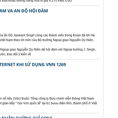
xuất khẩu lượng hàng hoá trị giá 4.270 triệu USD.
AM VA AN ĐỘ HỘI ĐÀM
òa ấn Độ Jaswant Singh cùng các thành viên trong Đoàn đã tới Hà
 Việt Nam theo lời mời của Bộ trưởng Ngoại giao Nguyễn Dy Niên.
g Ngoại giao Nguyễn Dy Niên đã hội đàm với Ngoại trưởng J. Singh,
ớc, trao đổi ý kiến về
NTERNET KHI SỬ DỤNG VNN 1269
n số liệu (Vdc) thuộc Tổng công ty Bưu chính viễn thông Việt Nam
t gián tiếp " Gọi Vnn quốc tế" tại 61 bưuu điện tỉnh, thành phố ở Việt