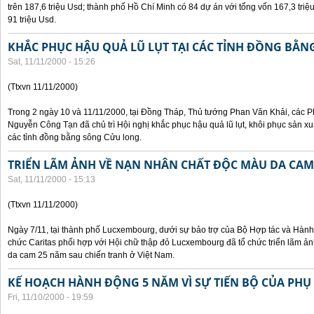
trên 187,6 triệu Usd; thành phố Hồ Chí Minh có 84 dự án với tổng vốn 167,3 triệ
91 triệu Usd.
KHẮC PHỤC HẬU QUẢ LŨ LỤT TẠI CÁC TỈNH ĐỒNG BẰ
Sat, 11/11/2000 - 15:26
(Ttxvn 11/11/2000)
Trong 2 ngày 10 và 11/11/2000, tại Đồng Tháp, Thủ tướng Phan Văn Khải, các
Nguyễn Công Tạn đã chủ trì Hội nghị khắc phục hậu quả lũ lụt, khôi phục sản xu
các tỉnh đồng bằng sông Cửu long.
TRIỂN LÃM ẢNH VỀ NẠN NHÂN CHẤT ĐỘC MÀU DA CAM
Sat, 11/11/2000 - 15:13
(Ttxvn 11/11/2000)
Ngày 7/11, tại thành phố Lucxembourg, dưới sự bảo trợ của Bộ Hợp tác và Hà
chức Caritas phối hợp với Hội chữ thập đỏ Lucxembourg đã tổ chức triển lãm 
da cam 25 năm sau chiến tranh ở Việt Nam.
KẾ HOẠCH HÀNH ĐỘNG 5 NĂM VÌ SỰ TIẾN BỘ CỦA PHỤ
Fri, 11/10/2000 - 19:59