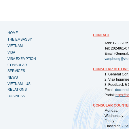
HOME
CONTACT
:
THE EMBASSY
Add: 1233 20th
VIETNAM
Tel: 202-861-0
VISA
Email (General,
VISA EXEMPTION
vanphong@vie
CONSULAR
CONSULAR HOTLINE
SERVICES
1. General Con
NEWS
2. Visa Inquiri
VIETNAM - US
3. Feedback & 
RELATIONS
Email:
dcconsu
Portal:
https://
co
BUSINESS
CONSULAR COUNTER
Monday: 09:
Wednesday: 0
Friday: 09:
Closed on 2 Sep