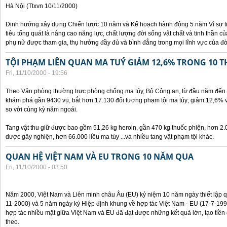
Hà Nội (Ttxvn 10/11/2000)
Định hướng xây dựng Chiến lược 10 năm và Kế hoạch hành động 5 năm Vì sự t
tiêu tổng quát là nâng cao năng lực, chất lượng đời sống vật chất và tinh thần 
phụ nữ được tham gia, thụ hưởng đầy đủ và bình đẳng trong mọi lĩnh vực của đờ
TỘI PHẠM LIÊN QUAN MA TUÝ GIẢM 12,6% TRONG 10 
Fri, 11/10/2000 - 19:56
Theo Văn phòng thường trực phòng chống ma túy, Bộ Công an, từ đầu năm đến 
khám phá gần 9430 vụ, bắt hơn 17.130 đối tượng phạm tội ma túy; giảm 12,6% 
so với cùng kỳ năm ngoái.
Tang vật thu giữ được bao gồm 51,26 kg heroin, gần 470 kg thuốc phiện, hơn 2.
dược gây nghiện, hơn 66.000 liều ma túy ...và nhiều tang vật phạm tội khác.
QUAN HỆ VIỆT NAM VÀ EU TRONG 10 NĂM QUA
Fri, 11/10/2000 - 03:50
Năm 2000, Việt Nam và Liên minh châu Âu (EU) kỷ niệm 10 năm ngày thiết lập q
11-2000) và 5 năm ngày ký Hiệp định khung về hợp tác Việt Nam - EU (17-7-199
hợp tác nhiều mặt giữa Việt Nam và EU đã đạt được những kết quả lớn, tạo tiền 
theo.