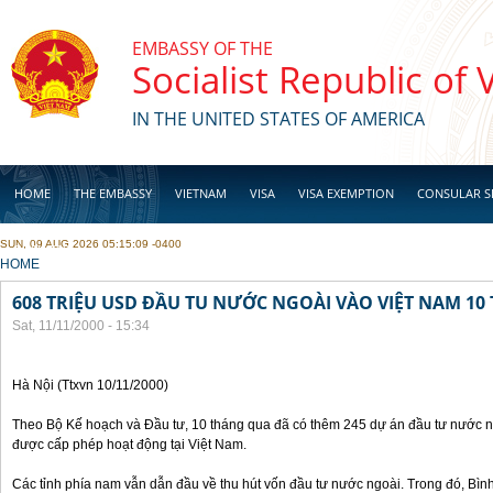
Skip to main content
EMBASSY OF THE
Socialist Republic of
IN THE UNITED STATES OF AMERICA
HOME
THE EMBASSY
VIETNAM
VISA
VISA EXEMPTION
CONSULAR S
SUN, 09 AUG 2026 05:15:09 -0400
BUSINESS
YOU ARE HERE
HOME
608 TRIỆU USD ĐẦU TU NƯỚC NGOÀI VÀO VIỆT NAM 1
Sat, 11/11/2000 - 15:34
Hà Nội (Ttxvn 10/11/2000)
Theo Bộ Kế hoạch và Đầu tư, 10 tháng qua đã có thêm 245 dự án đầu tư nước ng
được cấp phép hoạt động tại Việt Nam.
Các tỉnh phía nam vẫn dẫn đầu về thu hút vốn đầu tư nước ngoài. Trong đó, Bì