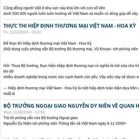
Cộng đồng người Việt ở khu vực này khá lớn với con số trên
dưới 500.000 người luôn luôn hướng về Việt Nam và muốn có đóng góp để xây
THỰC THI HIỆP ĐỊNH THƯƠNG MẠI VIỆT NAM - HOA KỲ
Fri, 11/10/2000 - 03:42
Để thực thi Hiệp định thương mại Việt Nam - Hoa Kỳ
(Nội dung cuộc phỏng vấn Bộ trưởng Bộ thương mại, Vũ Khoan- với phóng viên 
Hỏi: Thưa Bộ trưởng, thực hiện Hiệp định thương mại có nghĩa là mở cửa cho h
khi đó
nhiều doanh nghiệp trong nước sức cạnh tranh còn yếu. Vậy việc này sẽ được x
--- Hiệp định thương mại Việt Nam - Hoa Kỳ là một hiệp định toàn diện dựa trên 
nhất là
BỘ TRƯỞNG NGOẠI GIAO NGUYỄN DY NIÊN VỀ QUAN HỆ
Wed, 11/08/2000 - 10:56
Trả lời phỏng vấn của Bộ trưởng Ngoại giao
Nguyễn Dy Niên với phóng viên Thông tấn xã Việt Nam ngày 8-11-2000>