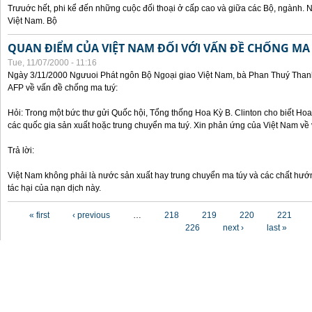
Trưuớc hết, phi kể đến những cuộc đối thoại ở cấp cao và giữa các Bộ, ngành. 
Việt Nam. Bộ
QUAN ĐIỂM CỦA VIỆT NAM ĐỐI VỚI VẤN ĐỀ CHỐNG MA
Tue, 11/07/2000 - 11:16
Ngày 3/11/2000 Ngưuoi Phát ngôn Bộ Ngoại giao Việt Nam, bà Phan Thuý Thanh 
AFP về vấn đề chống ma tuý:
Hỏi: Trong một bức thư gửi Quốc hội, Tổng thống Hoa Kỳ B. Clinton cho biết Hoa 
các quốc gia sản xuất hoặc trung chuyển ma tuý. Xin phản ứng của Việt Nam về 
Trả lời:
Việt Nam không phải là nước sản xuất hay trung chuyển ma túy và các chất hướ
tác hại của nạn dịch này.
Pages
« first
‹ previous
…
218
219
220
221
226
next ›
last »