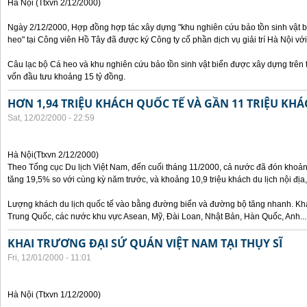
Hà Nội (Ttxvn 2/12/2000)
Ngày 2/12/2000, Hợp đồng hợp tác xây dựng "khu nghiên cứu bảo tồn sinh vật bi
heo" tại Công viên Hồ Tây đã được ký Công ty cổ phần dịch vụ giải trí Hà Nội với
Câu lạc bộ Cá heo và khu nghiên cứu bảo tồn sinh vật biển được xây dựng trên 
vốn đầu tưu khoảng 15 tỷ đồng.
HƠN 1,94 TRIỆU KHÁCH QUỐC TẾ VÀ GẦN 11 TRIỆU KHÁ
Sat, 12/02/2000 - 22:59
Hà Nội(Ttxvn 2/12/2000)
Theo Tổng cục Du lịch Việt Nam, đến cuối tháng 11/2000, cả nước đã đón khoảng
tăng 19,5% so với cùng kỳ năm trước, và khoảng 10,9 triệu khách du lịch nội đị
Lượng khách du lịch quốc tế vào bằng đường biển và đường bộ tăng nhanh. Khá
Trung Quốc, các nước khu vực Asean, Mỹ, Đài Loan, Nhật Bản, Hàn Quốc, Anh...
KHAI TRƯƠNG ĐẠI SỨ QUÁN VIỆT NAM TẠI THỤY SĨ
Fri, 12/01/2000 - 11:01
Hà Nội (Ttxvn 1/12/2000)