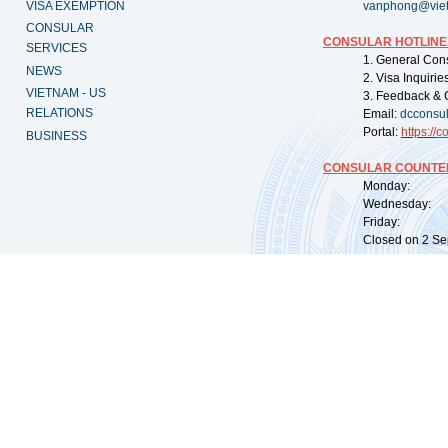
VISA EXEMPTION
vanphong@vie
CONSULAR
CONSULAR HOTLINE
SERVICES
1. General Con
NEWS
2. Visa Inquiri
VIETNAM - US
3. Feedback & 
RELATIONS
Email:
dcconsu
Portal:
https://
co
BUSINESS
CONSULAR COUNTER
Monday: 09:
Wednesday: 0
Friday: 09:
Closed on 2 Sep