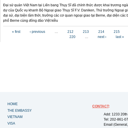
Đại sứ quán Việt Nam tại Liên bang Thụy Sĩ đã chính thức được khai trương ngày
dự của Quốc vụ khanh Bộ Ngoại giao Thụy Sĩ F.V. Daniken, Thứ trưởng Ngoại g
đại sứ, đại biện lâm thời, trưởng các cơ quan ngoại giao tại Berne, đại diện cá
phố Berne cùng đông đảo Việt kiều
Pages
« first
‹ previous
…
212
213
214
215
220
…
next ›
last »
HOME
CONTACT
:
THE EMBASSY
Add: 1233 20th
VIETNAM
Tel: 202-861-0
VISA
Email (General,