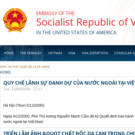
Skip to main content
EMBASSY OF THE
Socialist Republic of
IN THE UNITED STATES OF AMERICA
HOME
THE EMBASSY
VIETNAM
VISA
VISA EXEMPTION
CONSULAR S
SUN, 09 AUG 2026 05:13:45 -0400
BUSINESS
YOU ARE HERE
HOME
QUY CHẾ LÃNH SỰ DANH DỰ CỦA NƯỚC NGOÀI TẠI VI
Tue, 12/05/2000 - 12:17
Hà Nội (Ttxvn 5/12/2000)
Ngày 4/12/2000, Phó Thủ tướng Nguyễn Mạnh Cầm đã ký Quyết định ban hành 
nước ngoài tại Việt Nam.
TRIỂN LÃM ẢNH &QUOT;CHẤT ĐỘC DA CAM TRONG CHI