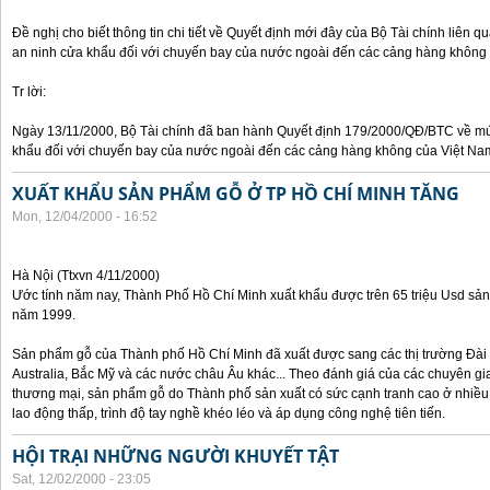
Đề nghị cho biết thông tin chi tiết về Quyết định mới đây của Bộ Tài chính liên 
an ninh cửa khẩu đối với chuyến bay của nước ngoài đến các cảng hàng không
Tr lời:
Ngày 13/11/2000, Bộ Tài chính đã ban hành Quyết định 179/2000/QĐ/BTC về mức
khẩu đối với chuyến bay của nước ngoài đến các cảng hàng không của Việt Na
XUẤT KHẨU SẢN PHẨM GỖ Ở TP HỒ CHÍ MINH TĂNG
Mon, 12/04/2000 - 16:52
Hà Nội (Ttxvn 4/11/2000)
Ước tính năm nay, Thành Phố Hồ Chí Minh xuất khẩu được trên 65 triệu Usd sả
năm 1999.
Sản phẩm gỗ của Thành phố Hồ Chí Minh đã xuất được sang các thị trường Đài 
Australia, Bắc Mỹ và các nước châu Âu khác... Theo đánh giá của các chuyên gi
thương mại, sản phẩm gỗ do Thành phố sản xuất có sức cạnh tranh cao ở nhiều 
lao động thấp, trình độ tay nghề khéo léo và áp dụng công nghệ tiên tiến.
HỘI TRẠI NHỮNG NGƯỜI KHUYẾT TẬT
Sat, 12/02/2000 - 23:05