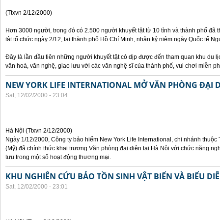
(Ttxvn 2/12/2000)
Hơn 3000 người, trong đó có 2.500 người khuyết tật từ 10 tỉnh và thành phố đã 
tật tổ chức ngày 2/12, tại thành phố Hồ Chí Minh, nhân kỷ niệm ngày Quốc tế Ngườ
Đây là lần đầu tiên những người khuyết tật có dịp được đến tham quan khu du lị
văn hoá, văn nghệ, giao lưu với các văn nghệ sĩ của thành phố, vui chơi miễn ph
NEW YORK LIFE INTERNATIONAL MỞ VĂN PHÒNG ĐẠI DI
Sat, 12/02/2000 - 23:04
Hà Nội (Ttxvn 2/12/2000)
Ngày 1/12/2000, Công ty bảo hiểm New York Life International, chi nhánh thuộc
(Mỹ) đã chính thức khai trương Văn phòng đại diện tại Hà Nội với chức năng ngh
tưu trong một số hoạt động thương mại.
KHU NGHIÊN CỨU BẢO TỒN SINH VẬT BIỂN VÀ BIỂU DIỄ
Sat, 12/02/2000 - 23:01