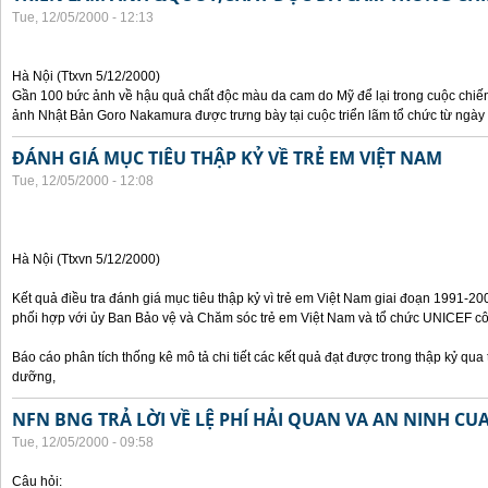
Tue, 12/05/2000 - 12:13
Hà Nội (Ttxvn 5/12/2000)
Gần 100 bức ảnh về hậu quả chất độc màu da cam do Mỹ để lại trong cuộc chiế
ảnh Nhật Bản Goro Nakamura được trưng bày tại cuộc triển lãm tổ chức từ ngày 
ĐÁNH GIÁ MỤC TIÊU THẬP KỶ VỀ TRẺ EM VIỆT NAM
Tue, 12/05/2000 - 12:08
Hà Nội (Ttxvn 5/12/2000)
Kết quả điều tra đánh giá mục tiêu thập kỷ vì trẻ em Việt Nam giai đoạn 1991-
phối hợp với ủy Ban Bảo vệ và Chăm sóc trẻ em Việt Nam và tổ chức UNICEF côn
Báo cáo phân tích thống kê mô tả chi tiết các kết quả đạt được trong thập kỷ qua t
dưỡng,
NFN BNG TRẢ LỜI VỀ LỆ PHÍ HẢI QUAN VA AN NINH CU
Tue, 12/05/2000 - 09:58
Câu hỏi: