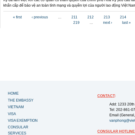
Kỳ đã làm việc với các cơ quan có thẩm quyền của chính phủ Hoa Kỳ yêu cầu làm
khẩn cấp để bảo vệ an toàn tính mạng và quyền lợi của người lao động Việt Na
Pages
« first
‹ previous
…
211
212
213
214
219
…
next ›
last »
HOME
CONTACT
:
THE EMBASSY
Add: 1233 20th
VIETNAM
Tel: 202-861-0
VISA
Email (General,
VISA EXEMPTION
vanphong@vie
CONSULAR
CONSULAR HOTLINE
SERVICES