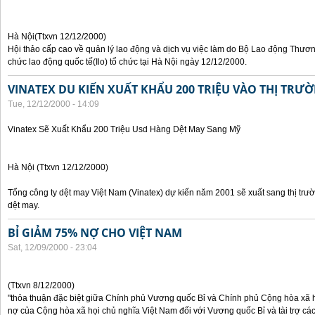
Hà Nội(Ttxvn 12/12/2000)
Hội thảo cấp cao về quản lý lao động và dịch vụ việc làm do Bộ Lao động Thươn
chức lao động quốc tế(Ilo) tổ chức tại Hà Nội ngày 12/12/2000.
VINATEX DU KIẾN XUẤT KHẨU 200 TRIỆU VÀO THỊ TRƯ
Tue, 12/12/2000 - 14:09
Vinatex Sẽ Xuất Khẩu 200 Triệu Usd Hàng Dệt May Sang Mỹ
Hà Nội (Ttxvn 12/12/2000)
Tổng công ty dệt may Việt Nam (Vinatex) dự kiến năm 2001 sẽ xuất sang thị tr
dệt may.
BỈ GIẢM 75% NỢ CHO VIỆT NAM
Sat, 12/09/2000 - 23:04
(Ttxvn 8/12/2000)
"thỏa thuận đặc biệt giữa Chính phủ Vương quốc Bỉ và Chính phủ Cộng hòa xã h
nợ của Cộng hòa xã họi chủ nghĩa Việt Nam đối với Vương quốc Bỉ và tài trợ các