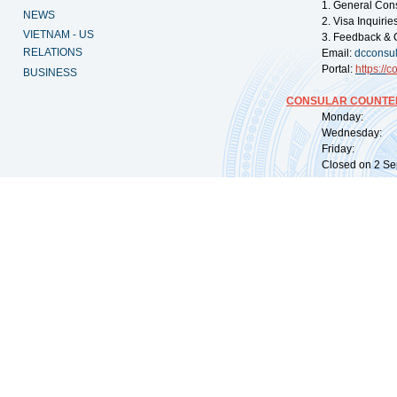
1. General Con
NEWS
2. Visa Inquiri
VIETNAM - US
3. Feedback & 
RELATIONS
Email:
dcconsu
Portal:
https://
co
BUSINESS
CONSULAR COUNTER
Monday: 09:
Wednesday: 0
Friday: 09:
Closed on 2 Sep