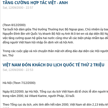
TĂNG CƯỜNG HỢP TÁC VIỆT - ANH
Sat, 12/09/2000 - 22:57
(Ttxvn 8/12/2000)
Tại buổi hội đàm giữa Thứ trưởng Thường trực Bộ Ngoại giao, Chủ nhiệm ủy b
Nguyễn Đình Bin với Quốc Vụ khanh Bộ Nội vụ Anh M.ô-bri-en và đại diện Bộ Ngo
việc tăng cường quan hệ giữa hai nước cũng như về các biện pháp nhằm tạo đi
đồng người Việt Nam hội nhập ổn định với xã hội Anh.
Trong các cuộc gặp và nói chuyện thân mật với đông đảo đại diện các Hội người
len, Thứ
VIỆT NAM ĐÓN KHÁCH DU LỊCH QUỐC TẾ THỨ 2 TRIỆU
Sat, 12/09/2000 - 22:53
Hà Nội (Ttxvn 7/12/2000)
Ngày 8/12/2000, tại Hà Nội, Tổng cục du lịch Việt Nam đã tổ chức lễ đón người kh
trong năm 2000, bà Villard Karine, người Pháp, 33 tuổi.
Theo Tổng cục du lịch, ước tính đến hết năm 2000, Việt Nam sẽ đón 2,13 triệu k