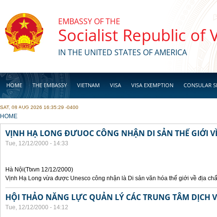
Skip to main content
EMBASSY OF THE
Socialist Republic of
IN THE UNITED STATES OF AMERICA
HOME
THE EMBASSY
VIETNAM
VISA
VISA EXEMPTION
CONSULAR S
SAT, 08 AUG 2026 16:35:29 -0400
BUSINESS
YOU ARE HERE
HOME
VỊNH HẠ LONG ĐƯUOC CÔNG NHẬN DI SẢN THẾ GIỚI VỀ
Tue, 12/12/2000 - 14:33
Hà Nội(Ttxvn 12/12/2000)
Vịnh Hạ Long vừa được Unesco công nhận là Di sản văn hóa thế giới về địa chấ
HỘI THẢO NĂNG LỰC QUẢN LÝ CÁC TRUNG TÂM DỊCH V
Tue, 12/12/2000 - 14:12