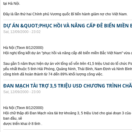
tại Hà Nội.
Đây là lần thứ hai Chính phủ Vương quốc Bỉ tiến hành giảm nợ cho Việt Nam.
DỰ ÁN &QUOT;PHỤC HỒI VÀ NÂNG CẤP ĐÊ BIỂN MIỀN 
Sat, 12/09/2000 - 23:02
Hà Nội (Ttxvn 8/12/2000)
Hội nghị tổng kết dự án "phục hồi và nâng cấp đê biển miền Bắc Việt Nam" vừa đ
Sau gần 5 năm thực hiện dự án với tổng số vốn trên 41,5 triệu Usd do tổ chức Pa
yếu nhất thuộc 5 tỉnh Hải Phòng, Quảng Ninh, Thái Bình, Nam Định và Ninh Bì
công trình đã hoàn thành từ 74 đến 89% khối lượng công việc.
ĐAN MẠCH TÀI TRỢ 3,5 TRIỆU USD CHƯƠNG TRÌNH CH
Sat, 12/09/2000 - 23:00
Hà Nội (Ttxvn 8/12/2000)
Hội chữ thập đỏ Đan Mạch vừa tài trợ khoảng 3, 5 triệu Usd cho giai đoạn 3 củ
ban đầu, sẽ
được triển khai ở 8 tỉnh .