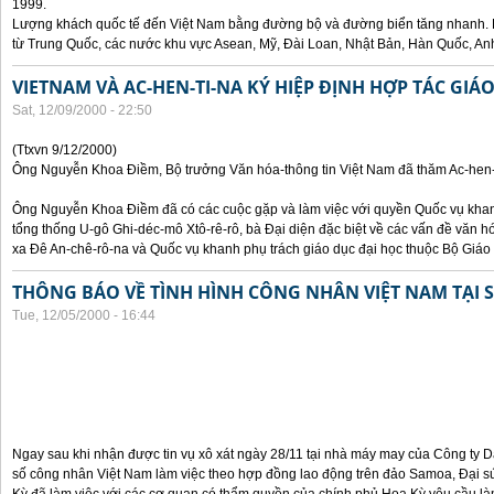
1999.
Lượng khách quốc tế đến Việt Nam bằng đường bộ và đường biển tăng nhanh. 
từ Trung Quốc, các nước khu vực Asean, Mỹ, Đài Loan, Nhật Bản, Hàn Quốc, An
VIETNAM VÀ AC-HEN-TI-NA KÝ HIỆP ĐỊNH HỢP TÁC GIÁ
Sat, 12/09/2000 - 22:50
(Ttxvn 9/12/2000)
Ông Nguyễn Khoa Điềm, Bộ trưởng Văn hóa-thông tin Việt Nam đã thăm Ac-hen-t
Ông Nguyễn Khoa Điềm đã có các cuộc gặp và làm việc với quyền Quốc vụ khanh
tổng thống U-gô Ghi-déc-mô Xtô-rê-rô, bà Đại diện đặc biệt về các vấn đề văn h
xa Đê An-chê-rô-na và Quốc vụ khanh phụ trách giáo dục đại học thuộc Bộ Giáo 
THÔNG BÁO VỀ TÌNH HÌNH CÔNG NHÂN VIỆT NAM TẠI
Tue, 12/05/2000 - 16:44
Ngay sau khi nhận được tin vụ xô xát ngày 28/11 tại nhà máy may của Công ty
số công nhân Việt Nam làm việc theo hợp đồng lao động trên đảo Samoa, Đại