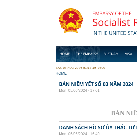
Skip to main content
EMBASSY OF THE
Socialist
IN THE UNITED STA
HOME
THE EMBASSY
VIETNAM
VISA
SAT, 08 AUG 2026 01:13:49 -0400
BUSINESS
YOU ARE HERE
HOME
BẢN NIÊM YẾT SỐ 03 NĂM 2024
Mon, 05/06/2024 - 17:01
BẢN NIÊM 
DANH SÁCH HỒ SƠ ỦY THÁC TƯ 
Mon, 05/06/2024 - 16:49