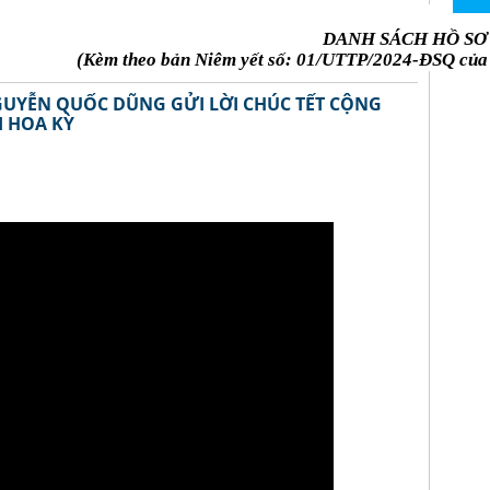
DANH SÁCH HỒ SƠ
(Kèm theo bản Niêm yết số: 01/UTTP/2024-ĐSQ của 
NGUYỄN QUỐC DŨNG GỬI LỜI CHÚC TẾT CỘNG
I HOA KỲ