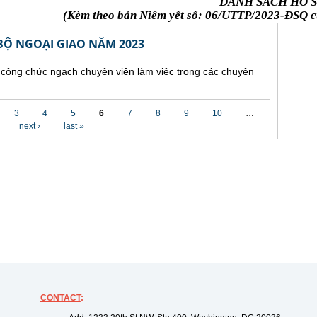
DANH SÁCH HỒ S
(Kèm theo bản Niêm yết số: 06/UTTP/2023-ĐSQ củ
Ộ NGOẠI GIAO NĂM 2023
 công chức ngạch chuyên viên làm việc trong các chuyên
3
4
5
6
7
8
9
10
…
next ›
last »
CONTACT
: