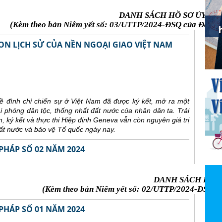
DANH SÁCH HỒ SƠ ỦY TH
(Kèm theo bản Niêm yết số: 03/UTTP/2024-ĐSQ của Đại sứ 
ON LỊCH SỬ CỦA NỀN NGOẠI GIAO VIỆT NAM
 đình chỉ chiến sự ở Việt Nam đã được ký kết, mở ra một
ải phóng dân tộc, thống nhất đất nước của nhân dân ta. Trải
 ký kết và thực thi Hiệp định Geneva vẫn còn nguyên giá trị
đất nước và bảo vệ Tổ quốc ngày nay.
PHÁP SỐ 02 NĂM 2024
DANH SÁCH HỒ S
(Kèm theo bản Niêm yết số: 02/UTTP/2024-ĐSQ củ
PHÁP SỐ 01 NĂM 2024