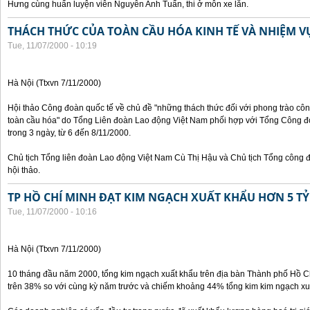
Hưng cùng huấn luyện viên Nguyễn Anh Tuấn, thi ở môn xe lăn.
THÁCH THỨC CỦA TOÀN CẦU HÓA KINH TẾ VÀ NHIỆM 
Tue, 11/07/2000 - 10:19
Hà Nội (Ttxvn 7/11/2000)
Hội thảo Công đoàn quốc tế về chủ đề "những thách thức đối với phong trào công
toàn cầu hóa" do Tổng Liên đoàn Lao động Việt Nam phối hợp với Tổng Công đ
trong 3 ngày, từ 6 đến 8/11/2000.
Chủ tịch Tổng liên đoàn Lao động Việt Nam Cù Thị Hậu và Chủ tịch Tổng công 
hội thảo.
TP HỒ CHÍ MINH ĐẠT KIM NGẠCH XUẤT KHẨU HƠN 5 TỶ
Tue, 11/07/2000 - 10:16
Hà Nội (Ttxvn 7/11/2000)
10 tháng đầu năm 2000, tổng kim ngạch xuất khẩu trên địa bàn Thành phố Hồ Ch
trên 38% so với cùng kỳ năm trước và chiếm khoảng 44% tổng kim kim ngạch xu