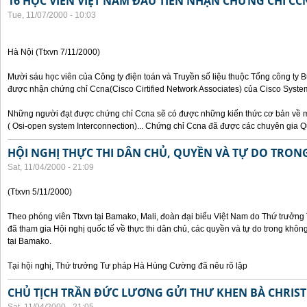
16 HỌC VIÊN VIỆT NAM ĐẦU TIÊN NHẬN CHỨNG CHỈ CC
Tue, 11/07/2000 - 10:03
Hà Nội (Ttxvn 7/11/2000)
Mười sáu học viên của Công ty điện toán và Truyền số liệu thuộc Tổng công ty 
được nhận chứng chỉ Ccna(Cisco Cirtified Network Associates) của Cisco System
Những người đạt được chứng chỉ Ccna sẽ có được những kiến thức cơ bản về m
( Osi-open system Interconnection)... Chứng chỉ Ccna đã được các chuyên gia Q
HỘI NGHỊ THỰC THI DÂN CHỦ, QUYỀN VÀ TỰ DO TRO
Sat, 11/04/2000 - 21:09
(Ttxvn 5/11/2000)
Theo phóng viên Ttxvn tại Bamako, Mali, đoàn đại biểu Việt Nam do Thứ trưở
đã tham gia Hội nghị quốc tế về thực thi dân chủ, các quyền và tự do trong kh
tại Bamako.
Tại hội nghị, Thứ trưởng Tư pháp Hà Hùng Cường đã nêu rõ lập
CHỦ TỊCH TRẦN ĐỨC LƯƠNG GỬI THƯ KHEN BÀ CHRIS