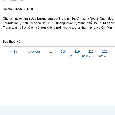
Sat, 11/04/2000 - 21:05
Hà Nội (Ttxvn 5/11/2000)
Chủ tịch nước Trần Đức Lương vừa gửi thư khen bà Christina Noble, Giám đốc T
Foundation (Cncf), trụ sở tại số 38 Tú Xương, quận 3, thành phố Hồ Chí Minh có
Trung tâm hỗ trợ trẻ em cô đơn không nơi nương tựa tại thành phố Hồ Chí Minh v
nước.
Bức thưu viết:
Pages
« first
‹ previous
…
218
219
220
221
226
next ›
last »