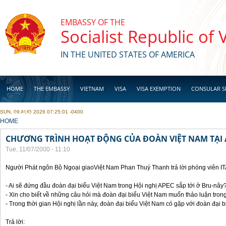
Skip to main content
EMBASSY OF THE
Socialist Republic of
IN THE UNITED STATES OF AMERICA
HOME
THE EMBASSY
VIETNAM
VISA
VISA EXEMPTION
CONSULAR S
SUN, 09 AUG 2026 07:25:01 -0400
BUSINESS
YOU ARE HERE
HOME
CHƯƠNG TRÌNH HOẠT ĐỘNG CỦA ĐOÀN VIỆT NAM TẠI 
Tue, 11/07/2000 - 11:10
Người Phát ngôn Bộ Ngoại giaoViệt Nam Phan Thuý Thanh trả lời phóng viên I
- Ai sẽ đứng đầu đoàn đại biểu Việt Nam trong Hội nghị APEC sắp tới ở Bru-nây
- Xin cho biết về những câu hỏi mà đoàn đại biểu Việt Nam muốn thảo luận tron
- Trong thời gian Hội nghị lần này, đoàn đại biểu Việt Nam có gặp với đoàn đại
Trả lời: