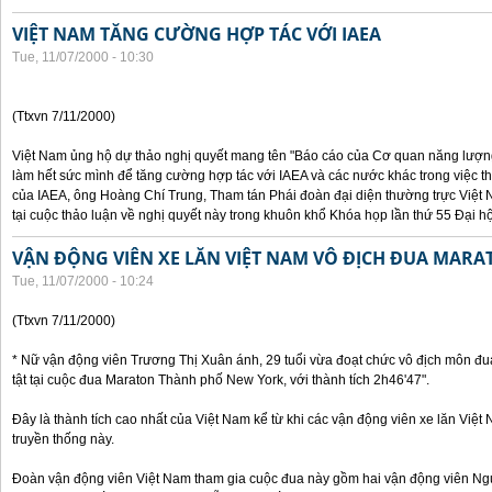
VIỆT NAM TĂNG CƯỜNG HỢP TÁC VỚI IAEA
Tue, 11/07/2000 - 10:30
(Ttxvn 7/11/2000)
Việt Nam ủng hộ dự thảo nghị quyết mang tên "Báo cáo của Cơ quan năng lượng 
làm hết sức mình để tăng cường hợp tác với IAEA và các nước khác trong việc t
của IAEA, ông Hoàng Chí Trung, Tham tán Phái đoàn đại diện thường trực Việt 
tại cuộc thảo luận về nghị quyết này trong khuôn khổ Khóa họp lần thứ 55 Đại h
VẬN ĐỘNG VIÊN XE LĂN VIỆT NAM VÔ ĐỊCH ĐUA MARA
Tue, 11/07/2000 - 10:24
(Ttxvn 7/11/2000)
* Nữ vận động viên Trương Thị Xuân ánh, 29 tuổi vừa đoạt chức vô địch môn đu
tật tại cuộc đua Maraton Thành phố New York, với thành tích 2h46'47".
Đây là thành tích cao nhất của Việt Nam kể từ khi các vận động viên xe lăn Việ
truyền thống này.
Đoàn vận động viên Việt Nam tham gia cuộc đua này gồm hai vận động viên N