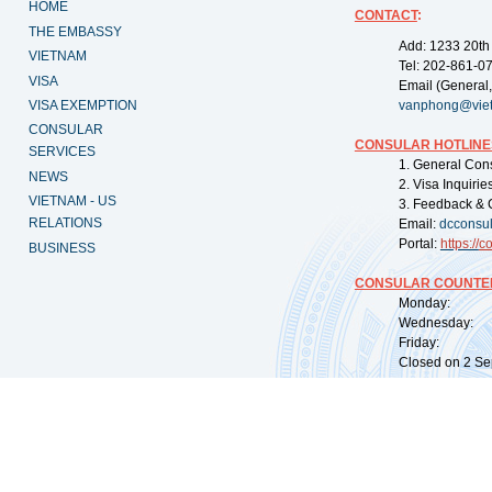
HOME
CONTACT
:
THE EMBASSY
Add: 1233 20th
VIETNAM
Tel: 202-861-0
VISA
Email (General,
VISA EXEMPTION
vanphong@vie
CONSULAR
CONSULAR HOTLINE
SERVICES
1. General Con
NEWS
2. Visa Inquiri
VIETNAM - US
3. Feedback & 
RELATIONS
Email:
dcconsu
Portal:
https://
co
BUSINESS
CONSULAR COUNTER
Monday: 09:
Wednesday: 0
Friday: 09:
Closed on 2 Sep