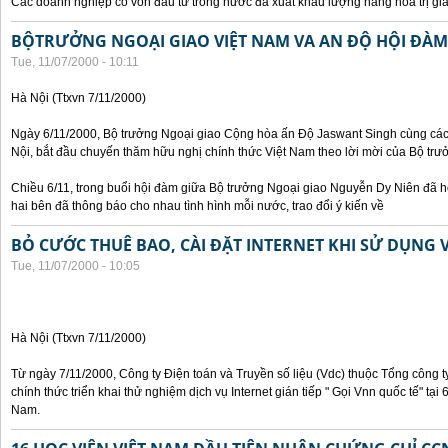
Các doanh nghiệp có vốn đầu tư trong nước đã xuất khẩu lượng hàng hoá trị giá
BỘTRƯỞNG NGOẠI GIAO VIỆT NAM VA AN ĐỘ HỘI ĐÀM
Tue, 11/07/2000 - 10:11
Hà Nội (Ttxvn 7/11/2000)
Ngày 6/11/2000, Bộ trưởng Ngoại giao Cộng hòa ấn Độ Jaswant Singh cùng các 
Nội, bắt đầu chuyến thăm hữu nghị chính thức Việt Nam theo lời mời của Bộ tr
Chiều 6/11, trong buổi hội đàm giữa Bộ trưởng Ngoại giao Nguyễn Dy Niên đã h
hai bên đã thông báo cho nhau tình hình mỗi nước, trao đổi ý kiến về
BỎ CƯỚC THUÊ BAO, CÀI ĐẶT INTERNET KHI SỬ DỤNG 
Tue, 11/07/2000 - 10:05
Hà Nội (Ttxvn 7/11/2000)
Từ ngày 7/11/2000, Công ty Điện toán và Truyền số liệu (Vdc) thuộc Tổng công 
chính thức triển khai thử nghiệm dịch vụ Internet gián tiếp " Gọi Vnn quốc tế" tại
Nam.