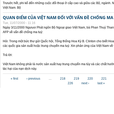
Trưuớc hết, phi kể đến những cuộc đối thoại ở cấp cao và giữa các Bộ, ngành. 
Việt Nam. Bộ
QUAN ĐIỂM CỦA VIỆT NAM ĐỐI VỚI VẤN ĐỀ CHỐNG MA
Tue, 11/07/2000 - 11:16
Ngày 3/11/2000 Ngưuoi Phát ngôn Bộ Ngoại giao Việt Nam, bà Phan Thuý Thanh 
AFP về vấn đề chống ma tuý:
Hỏi: Trong một bức thư gửi Quốc hội, Tổng thống Hoa Kỳ B. Clinton cho biết Hoa 
các quốc gia sản xuất hoặc trung chuyển ma tuý. Xin phản ứng của Việt Nam về 
Trả lời:
Việt Nam không phải là nước sản xuất hay trung chuyển ma túy và các chất hướ
tác hại của nạn dịch này.
Pages
« first
‹ previous
…
218
219
220
221
226
next ›
last »