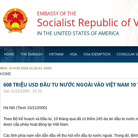
Skip to main content
EMBASSY OF THE
Socialist Republic of
IN THE UNITED STATES OF AMERICA
HOME
THE EMBASSY
VIETNAM
VISA
VISA EXEMPTION
CONSULAR S
MON, 10 AUG 2026 01:52:41 -0400
BUSINESS
YOU ARE HERE
HOME
608 TRIỆU USD ĐẦU TU NƯỚC NGOÀI VÀO VIỆT NAM 1
Sat, 11/11/2000 - 15:34
Hà Nội (Ttxvn 10/11/2000)
Theo Bộ Kế hoạch và Đầu tư, 10 tháng qua đã có thêm 245 dự án đầu tư nước ng
được cấp phép hoạt động tại Việt Nam.
Các tỉnh phía nam vẫn dẫn đầu về thu hút vốn đầu tư nước ngoài. Trong đó, Bì