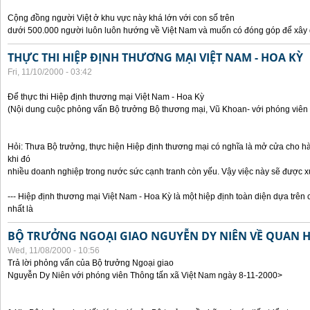
Cộng đồng người Việt ở khu vực này khá lớn với con số trên
dưới 500.000 người luôn luôn hướng về Việt Nam và muốn có đóng góp để xây
THỰC THI HIỆP ĐỊNH THƯƠNG MẠI VIỆT NAM - HOA KỲ
Fri, 11/10/2000 - 03:42
Để thực thi Hiệp định thương mại Việt Nam - Hoa Kỳ
(Nội dung cuộc phỏng vấn Bộ trưởng Bộ thương mại, Vũ Khoan- với phóng viên 
Hỏi: Thưa Bộ trưởng, thực hiện Hiệp định thương mại có nghĩa là mở cửa cho h
khi đó
nhiều doanh nghiệp trong nước sức cạnh tranh còn yếu. Vậy việc này sẽ được x
--- Hiệp định thương mại Việt Nam - Hoa Kỳ là một hiệp định toàn diện dựa trên 
nhất là
BỘ TRƯỞNG NGOẠI GIAO NGUYỄN DY NIÊN VỀ QUAN HỆ
Wed, 11/08/2000 - 10:56
Trả lời phỏng vấn của Bộ trưởng Ngoại giao
Nguyễn Dy Niên với phóng viên Thông tấn xã Việt Nam ngày 8-11-2000>