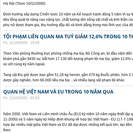
Hà Nội (Ttxvn 10/11/2000)
Định hướng xây dựng Chiến lược 10 năm và Kế hoạch hành động 5 năm Vì sự t
tiêu tổng quát là nâng cao năng lực, chất lượng đời sống vật chất và tinh thần 
phụ nữ được tham gia, thụ hưởng đầy đủ và bình đẳng trong mọi lĩnh vực của đờ
TỘI PHẠM LIÊN QUAN MA TUÝ GIẢM 12,6% TRONG 10 
Fri, 11/10/2000 - 19:56
Theo Văn phòng thường trực phòng chống ma túy, Bộ Công an, từ đầu năm đến 
khám phá gần 9430 vụ, bắt hơn 17.130 đối tượng phạm tội ma túy; giảm 12,6% 
so với cùng kỳ năm ngoái.
Tang vật thu giữ được bao gồm 51,26 kg heroin, gần 470 kg thuốc phiện, hơn 2.
dược gây nghiện, hơn 66.000 liều ma túy ...và nhiều tang vật phạm tội khác.
QUAN HỆ VIỆT NAM VÀ EU TRONG 10 NĂM QUA
Fri, 11/10/2000 - 03:50
Năm 2000, Việt Nam và Liên minh châu Âu (EU) kỷ niệm 10 năm ngày thiết lập q
11-2000) và 5 năm ngày ký Hiệp định khung về hợp tác Việt Nam - EU (17-7-199
hợp tác nhiều mặt giữa Việt Nam và EU đã đạt được những kết quả lớn, tạo tiền 
theo.