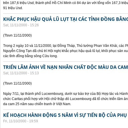
trên 187,6 triệu Usd; thành phố Hồ Chí Minh có 84 dự án với tổng vốn 167,3 triệ
91 triệu Usd.
KHẮC PHỤC HẬU QUẢ LŨ LỤT TẠI CÁC TỈNH ĐỒNG BẰ
Sat, 11/11/2000 - 15:26
(Ttxvn 11/11/2000)
Trong 2 ngày 10 và 11/11/2000, tại Đồng Tháp, Thủ tướng Phan Văn Khải, các
Nguyễn Công Tạn đã chủ trì Hội nghị khắc phục hậu quả lũ lụt, khôi phục sản xu
các tỉnh đồng bằng sông Cửu long.
TRIỂN LÃM ẢNH VỀ NẠN NHÂN CHẤT ĐỘC MÀU DA CAM
Sat, 11/11/2000 - 15:13
(Ttxvn 11/11/2000)
Ngày 7/11, tại thành phố Lucxembourg, dưới sự bảo trợ của Bộ Hợp tác và Hà
chức Caritas phối hợp với Hội chữ thập đỏ Lucxembourg đã tổ chức triển lãm 
da cam 25 năm sau chiến tranh ở Việt Nam.
KẾ HOẠCH HÀNH ĐỘNG 5 NĂM VÌ SỰ TIẾN BỘ CỦA PHỤ
Fri, 11/10/2000 - 19:59