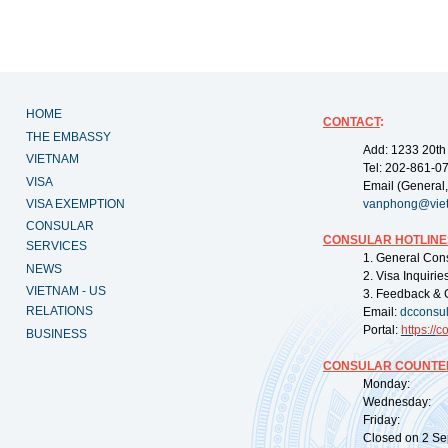
HOME
CONTACT
:
THE EMBASSY
Add: 1233 20th
VIETNAM
Tel: 202-861-0
VISA
Email (General,
VISA EXEMPTION
vanphong@vie
CONSULAR
CONSULAR HOTLINE
SERVICES
1. General Con
NEWS
2. Visa Inquiri
VIETNAM - US
3. Feedback & 
RELATIONS
Email:
dcconsu
Portal:
https://
co
BUSINESS
CONSULAR COUNTER
Monday: 09:
Wednesday: 0
Friday: 09:
Closed on 2 Sep