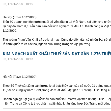
Fri, 12/01/2000 - 10:49
Hà Nội (Ttxvn 1/12/2000)
Trên 70 doanh nghiệp nước ngoài có vốn đầu tư tại Việt Nam, đại diện cho nhữ
tại đây đã tham dự Diễn đàn trao đổi kinh nghiệm để đầu tưu thành công ở Việt 
1/12/2000.
Thủ tướng Phan Văn Khải đã dự khai mạc. Cùng dự diễn đàn có nhiều Đại sứ, đạ
tổ chức quốc tế và các bộ, ngành của Trung ương và địa phương.
KIM NGẠCH XUẤT KHẨU THUỶ SẢN ĐẠT GẦN 1.276 TRIỆ
Fri, 12/01/2000 - 10:45
Hà Nội (Ttxvn 1/12/2000)
Theo Bộ Thuỷ sản,tổng sản lượng khai thác thủy sản của cả nước 11 tháng qua đạ
15,5% so cùng kỳ năm 1999, trong đó xuất khẩu đạt gần 1.276 triệu Usd, tăng 4
Doanh nghiệp đạt giá trị xuất khẩu cao nhất là Cafatex, đạt trên 85 triệu Usd. Ti
miền Trung và Công ty thực phẩm xuất nhập khẩu tổng hợp Sóc Trăng mỗi công ty