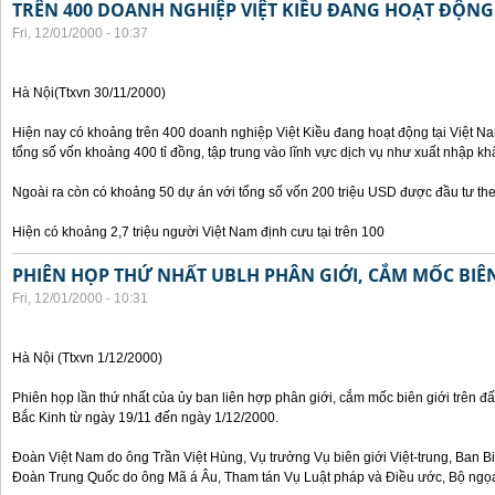
TRÊN 400 DOANH NGHIỆP VIỆT KIỀU ĐANG HOẠT ĐỘNG 
Fri, 12/01/2000 - 10:37
Hà Nội(Ttxvn 30/11/2000)
Hiện nay có khoảng trên 400 doanh nghiệp Việt Kiều đang hoạt động tại Việt Na
tổng số vốn khoảng 400 tỉ đồng, tập trung vào lĩnh vực dịch vụ như xuất nhập khẩ
Ngoài ra còn có khoảng 50 dự án với tổng số vốn 200 triệu USD được đầu tư th
Hiện có khoảng 2,7 triệu người Việt Nam định cưu tại trên 100
PHIÊN HỌP THỨ NHẤT UBLH PHÂN GIỚI, CẮM MỐC BIÊN
Fri, 12/01/2000 - 10:31
Hà Nội (Ttxvn 1/12/2000)
Phiên họp lần thứ nhất của ủy ban liên hợp phân giới, cắm mốc biên giới trên đấ
Bắc Kinh từ ngày 19/11 đến ngày 1/12/2000.
Đoàn Việt Nam do ông Trần Việt Hùng, Vụ trưởng Vụ biên giới Việt-trung, Ban B
Đoàn Trung Quốc do ông Mã á Âu, Tham tán Vụ Luật pháp và Điều ước, Bộ ngọa