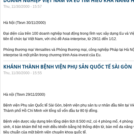
DOANH NGHIỆP VIỆT NAM VÀ EU TÌM HIỂU KHẢ NĂNG 
Thu, 11/30/2000 - 15:57
Hà Nội (Ttxvn 30/11/2000)
Đại diện của trên 100 doanh nghiệp hoạt động trong lĩnh vực xây dựng Eu và V
tiên tổ chức tại Việt Nam, với chủ đề Asia-interprise, từ 29/11 đến 1/12.
Phòng thương mại Versailles và Phòng thương mại, công nghiệp Pháp tại Hà Nội
interprise là một phần trong chương trình Asia-invest của Eu.
KHÁNH THÀNH BỆNH VIỆN PHỤ SẢN QUỐC TẾ SÀI GÒN
Thu, 11/30/2000 - 15:55
Hà nội (Ttxvn 29/11/2000)
Bệnh viện Phụ sản Quốc tế Sài Gòn, bệnh viện phụ sản tu ư nhân đầu tiên tại V
Thành phố Hồ Chí Minh với tổng số vốn đầu tư 80 tỷ đồng.
Bệnh viện được xây dựng trên tổng diện tích 8.500 m2, có 4 phòng mổ, 4 phòng
sinh, 4 bàn khám thế hệ mới điều khiển bằng hệ thống điện tử, bàn mổ đa năng 
tiêu chuẩn của một bệnh viện chuyên khoa quốc tế.