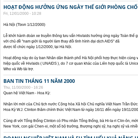
HOẠT ĐỘNG HƯỞNG ỨNG NGÀY THẾ GIỚI PHÒNG CHỐN
Fri, 12/01/2000 - 10:28
Hà Nội (Ttxvn 1/12/2000)
Lễ khởi hành đoàn xe truyền thông tưu vấn Hiv/aids hưởng ứng ngày Toàn thế
với chủ đề "nam giới là người làm thay đổi tình hình đại dịch AIDS" đã
được tổ chức ngày 1/12/2000, tại Hà Nội.
Hoạt động này do ủy ban Nhân dân thành phố Hà Nội phối hợp thực hiện cùng v
hiệp quốc về Hiv/aids ( UNAIDS ), do 7 cơ quan khác của Liên hợp quốc là Unic
Who và Wb tài trợ.
BAN TIN THÁNG 11 NĂM 2000
Thu, 11/30/2000 - 16:26
Quan hệ Việt Nam - Hoa Kỳ:
Nhận lời mời của Chủ tịch nước Cộng hòa Xã hội Chủ nghĩa Việt Nam Trần Đứ
Hoa Kỳ W.J. Clinton thăm chính thức Việt Nam từ ngày 16/11 đến ngày 19/11/200
Cùng đi với Tổng thống Clinton có Phu nhân Tổng thống, bà Hi-la-ri Clin-ôn, m
New York, con gái Chen-xi, một số bộ trưởng, thượng nghị sỹ, hạ nghị sỹ và nhi