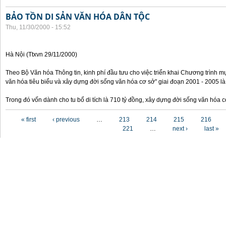
BẢO TỒN DI SẢN VĂN HÓA DÂN TỘC
Thu, 11/30/2000 - 15:52
Hà Nội (Ttxvn 29/11/2000)
Theo Bộ Văn hóa Thông tin, kinh phí đầu tưu cho việc triển khai Chương trình mụ
văn hóa tiêu biểu và xây dựng đời sống văn hóa cơ sở" giai đoạn 2001 - 2005 là
Trong đó vốn dành cho tu bổ di tích là 710 tỷ đồng, xây dựng đời sống văn hóa 
Pages
« first
‹ previous
…
213
214
215
216
221
…
next ›
last »