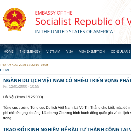
Skip to main content
EMBASSY OF THE
Socialist Republic of
IN THE UNITED STATES OF AMERICA
HOME
THE EMBASSY
VIETNAM
VISA
VISA EXEMPTION
CONSULAR S
THU, 06 AUG 2026 18:23:19 -0400
BUSINESS
YOU ARE HERE
HOME
NGÀNH DU LỊCH VIỆT NAM CÓ NHIỀU TRIỂN VỌNG PHÁT
Fri, 12/01/2000 - 10:55
Hà Nội (Ttxvn 1/12/2000)
Tổng cục trưởng Tổng cục Du lịch Việt Nam, bà Võ Thị Thắng cho biết, mặc dù m
phí chỉ sử dụng khoảng 1/4 nhưng Chương trình hành động quốc gia về du lịch 
trọng.
TRAO ĐỔI KINH NGHIỆM ĐỂ ĐẦU TƯ THÀNH CÔNG TẠI 