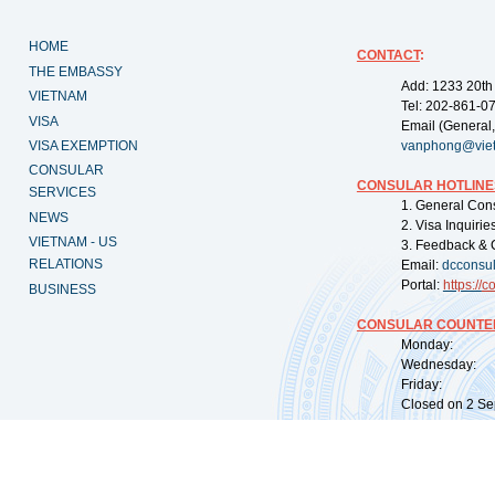
HOME
CONTACT
:
THE EMBASSY
Add: 1233 20th
VIETNAM
Tel: 202-861-0
VISA
Email (General,
VISA EXEMPTION
vanphong@vie
CONSULAR
CONSULAR HOTLINE
SERVICES
1. General Con
NEWS
2. Visa Inquiri
VIETNAM - US
3. Feedback & 
RELATIONS
Email:
dcconsu
Portal:
https://
co
BUSINESS
CONSULAR COUNTER
Monday: 09:
Wednesday: 0
Friday: 09:
Closed on 2 Sep