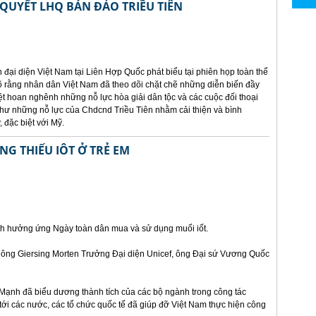
QUYẾT LHQ BÁN ĐẢO TRIỀU TIÊN
ại diện Việt Nam tại Liên Hợp Quốc phát biểu tại phiên họp toàn thể
 rằng nhân dân Việt Nam đã theo dõi chặt chẽ những diễn biến đầy
iệt hoan nghênh những nỗ lực hòa giải dân tộc và các cuộc đối thoại
như những nỗ lực của Chdcnd Triều Tiên nhằm cải thiện và bình
đặc biệt với Mỹ.
NG THIẾU IÔT Ở TRẺ EM
 tinh hưởng ứng Ngày toàn dân mua và sử dụng muối iốt.
ông Giersing Morten Trưởng Đại diện Unicef, ông Đại sứ Vương Quốc
 Mạnh đã biểu dương thành tích của các bộ ngành trong công tác
 tới các nước, các tổ chức quốc tế đã giúp đỡ Việt Nam thực hiện công