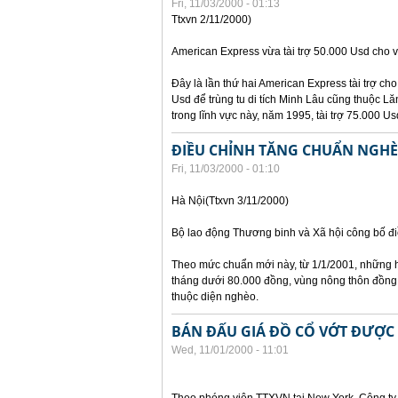
Fri, 11/03/2000 - 01:13
Ttxvn 2/11/2000)
American Express vừa tài trợ 50.000 Usd cho vi
Đây là lần thứ hai American Express tài trợ cho 
Usd để trùng tu di tích Minh Lâu cũng thuộc Lă
trong lĩnh vực này, năm 1995, tài trợ 75.000 U
ĐIỀU CHỈNH TĂNG CHUẨN NGHÈ
Fri, 11/03/2000 - 01:10
Hà Nội(Ttxvn 3/11/2000)
Bộ lao động Thương binh và Xã hội công bố đi
Theo mức chuẩn mới này, từ 1/1/2001, những h
tháng dưới 80.000 đồng, vùng nông thôn đồng
thuộc diện nghèo.
BÁN ĐẤU GIÁ ĐỒ CỔ VỚT ĐƯỢC 
Wed, 11/01/2000 - 11:01