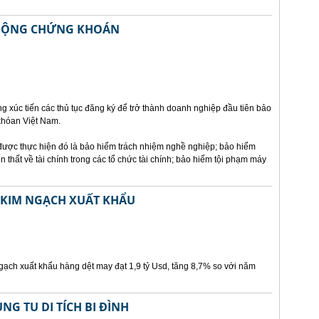
T ĐỘNG CHỨNG KHOÁN
g xúc tiến các thủ tục đăng ký để trở thành doanh nghiệp đầu tiên bảo
khóan Việt Nam.
 được thực hiện đó là bảo hiểm trách nhiệm nghề nghiệp; bảo hiểm
 thất về tài chính trong các tổ chức tài chính; bảo hiểm tội phạm máy
 KIM NGẠCH XUẤT KHẨU
ch xuất khẩu hàng dệt may đạt 1,9 tỷ Usd, tăng 8,7% so với năm
NG TU DI TÍCH BI ĐÌNH