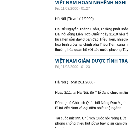
VIỆT NAM HOAN NGHÊNH NGHỊ 
Fri, 11/03/2000 - 01:27
Hà Nội (Ttxvn 1/11/2000)
Đại sứ Nguyễn Thành Châu, Trưởng phái đoàn đ
Đại hội đồng Liên Hợp Quốc ngày 31/10 nêu rõ
hứa hẹn gần đây ở bán đảo Triều Tiên, nhiệt l
hòa bình giữa hai chính phủ Triều Tiên, cũng 
thường hóa quan hệ với các nước phương Tây, 
VIỆT NAM GIẢM DƯỢC TÌNH TRẠ
Fri, 11/03/2000 - 01:23
Hà Nội ( Ttxvn 2/11/2000)
Ngày 2/11, tại Hà Nội, Bộ Y tế đã tổ chức mít
Đến dự có Chủ tịch Quốc hội Nông Đức Mạnh, 
Bỉ tại Việt Nam và đại diện nhiều bộ ngành.
Tại cuộc mít tinh, Chủ tịch Quốc hội Nông Đức
phòng chống thiếu hụt iốt và bày tỏ sự cảm ơn