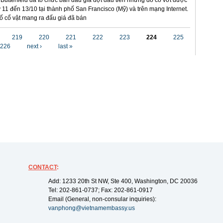
utterfield đã tổ chức bán đấu giá đợt đầu tiên những đồ cổ vớt được
 11 đến 13/10 tại thành phố San Francisco (Mỹ) và trên mạng Internet.
ố cổ vật mang ra đấu giá đã bán
219
220
221
222
223
224
225
226
next ›
last »
CONTACT
:
Add: 1233 20th St NW, Ste 400, Washington, DC 20036
Tel: 202-861-0737; Fax: 202-861-0917
Email (General, non-consular inquiries):
vanphong@vietnamembassy.us