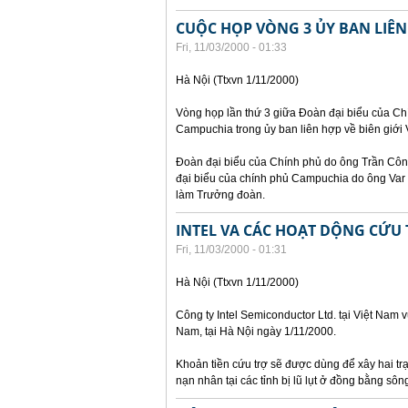
CUỘC HỌP VÒNG 3 ỦY BAN LIÊN 
Fri, 11/03/2000 - 01:33
Hà Nội (Ttxvn 1/11/2000)
Vòng họp lần thứ 3 giữa Đoàn đại biểu của C
Campuchia trong ủy ban liên hợp về biên giới
Đoàn đại biểu của Chính phủ do ông Trần Côn
đại biểu của chính phủ Campuchia do ông Var
làm Trưởng đoàn.
INTEL VA CÁC HOẠT DỘNG CỨU 
Fri, 11/03/2000 - 01:31
Hà Nội (Ttxvn 1/11/2000)
Công ty Intel Semiconductor Ltd. tại Việt Nam 
Nam, tại Hà Nội ngày 1/11/2000.
Khoản tiền cứu trợ sẽ được dùng để xây hai tr
nạn nhân tại các tỉnh bị lũ lụt ở đồng bằng sô