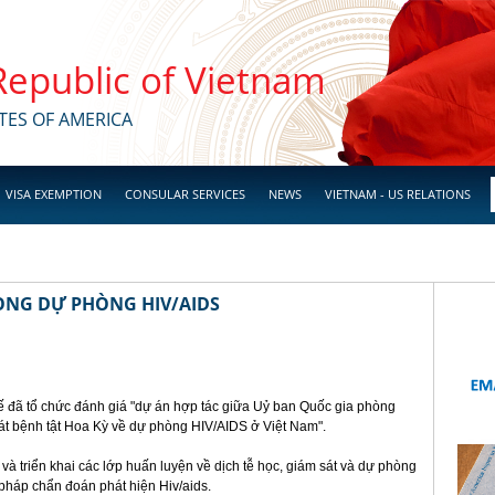
 Republic of Vietnam
TES OF AMERICA
VISA EXEMPTION
CONSULAR SERVICES
NEWS
VIETNAM - US RELATIONS
RONG DỰ PHÒNG HIV/AIDS
tế đã tổ chức đánh giá "dự án hợp tác giữa Uỷ ban Quốc gia phòng
t bệnh tật Hoa Kỳ về dự phòng HIV/AIDS ở Việt Nam".
và triển khai các lớp huấn luyện về dịch tễ học, giám sát và dự phòng
pháp chẩn đoán phát hiện Hiv/aids.