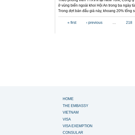
Theo phóng viên TTXVN tại New York, Công ty B
ở vùng biển ngoài khoi Hội An trong ba ngày từ
Trong đợt bán đấu giá này, khoang 20% tổng s
Pages
« first
‹ previous
…
218
HOME
THE EMBASSY
VIETNAM
VISA
VISA EXEMPTION
CONSULAR