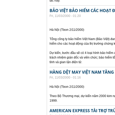
tác này.
BẢO VIỆT BẢO HIỂM CÁC HOẠ
Fri, 11/03/2000 - 01:20
Hà Nội (Ttxvn 2/11/2000)
Tổng công ty bảo hiểm Việt Nam (Bảo Việt) đan
hiểm cho các hoạt động của thị trường chứng 
Dự kiến, bước đầu sẽ có 4 loại hình bảo hiểm
trách nhiệm gián đốc và viên chức; bảo hiểm tổn
tính và gian lận điện tử.
HÀNG DỆT MAY VIỆT NAM TĂNG
Fri, 11/03/2000 - 01:16
Hà Nội (Ttxvn 2/11/2000)
Theo Bộ Thương mại, dự kiến năm 2000 kim ngạ
1999.
AMERICAN EXPRESS TÀI TRỢ TRÙ