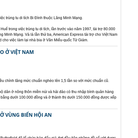
ệc trùng tu di tích Bi Đình thuộc Lăng Minh Mạng.
Huế trong việc trùng tu di tích, lần trước vào năm 1997, tài trợ 80.000
ng Minh Mạng. Và là lần thứ ba, American Express tài trợ cho Việt Nam
sd cho việc làm lại nhà bia ở Văn Miếu-quốc Tử Giám.
O Ở VIỆT NAM
ều chỉnh tăng mức chuẩn nghèo lên 1,5 lần so với mức chuẩn cũ.
ộ dân ở nông thôn miền núi và hải đảo có thu nhập bình quân hàng
 bằng dưới 100.000 đồng và ở thành thị dưới 150.000 đồng được xếp
Ở VÙNG BIỂN HỘI AN