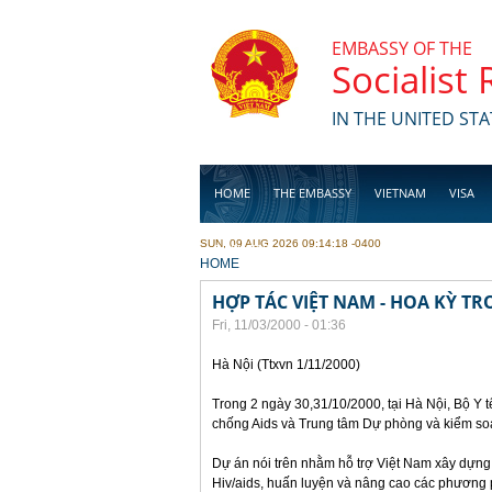
Skip to main content
EMBASSY OF THE
Socialist
IN THE UNITED STA
HOME
THE EMBASSY
VIETNAM
VISA
SUN, 09 AUG 2026 09:14:18 -0400
BUSINESS
YOU ARE HERE
HOME
HỢP TÁC VIỆT NAM - HOA KỲ T
Fri, 11/03/2000 - 01:36
Hà Nội (Ttxvn 1/11/2000)
Trong 2 ngày 30,31/10/2000, tại Hà Nội, Bộ Y 
chống Aids và Trung tâm Dự phòng và kiểm soá
Dự án nói trên nhằm hỗ trợ Việt Nam xây dựng 
Hiv/aids, huấn luyện và nâng cao các phương 