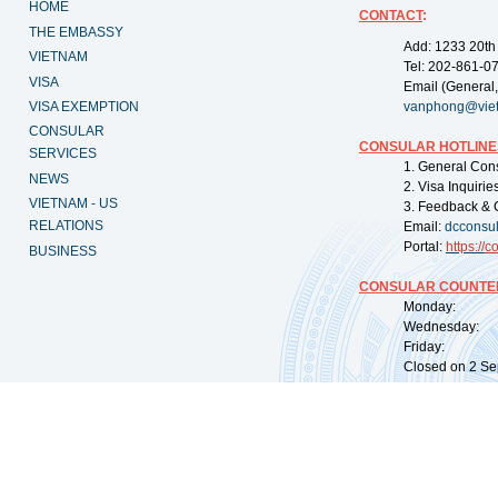
HOME
CONTACT
:
THE EMBASSY
Add: 1233 20th
VIETNAM
Tel: 202-861-0
VISA
Email (General,
VISA EXEMPTION
vanphong@vie
CONSULAR
CONSULAR HOTLINE
SERVICES
1. General Con
NEWS
2. Visa Inquiri
VIETNAM - US
3. Feedback & 
RELATIONS
Email:
dcconsu
Portal:
https://
co
BUSINESS
CONSULAR COUNTER
Monday: 09:
Wednesday: 0
Friday: 09:
Closed on 2 Sep