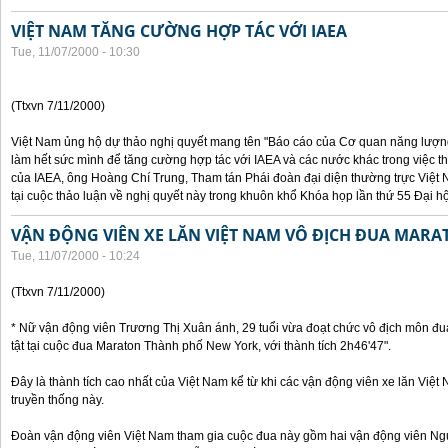
VIỆT NAM TĂNG CƯỜNG HỢP TÁC VỚI IAEA
Tue, 11/07/2000 - 10:30
(Ttxvn 7/11/2000)
Việt Nam ủng hộ dự thảo nghị quyết mang tên "Báo cáo của Cơ quan năng lượng 
làm hết sức mình để tăng cường hợp tác với IAEA và các nước khác trong việc t
của IAEA, ông Hoàng Chí Trung, Tham tán Phái đoàn đại diện thường trực Việt 
tại cuộc thảo luận về nghị quyết này trong khuôn khổ Khóa họp lần thứ 55 Đại h
VẬN ĐỘNG VIÊN XE LĂN VIỆT NAM VÔ ĐỊCH ĐUA MARA
Tue, 11/07/2000 - 10:24
(Ttxvn 7/11/2000)
* Nữ vận động viên Trương Thị Xuân ánh, 29 tuổi vừa đoạt chức vô địch môn đu
tật tại cuộc đua Maraton Thành phố New York, với thành tích 2h46'47".
Đây là thành tích cao nhất của Việt Nam kể từ khi các vận động viên xe lăn Việ
truyền thống này.
Đoàn vận động viên Việt Nam tham gia cuộc đua này gồm hai vận động viên N