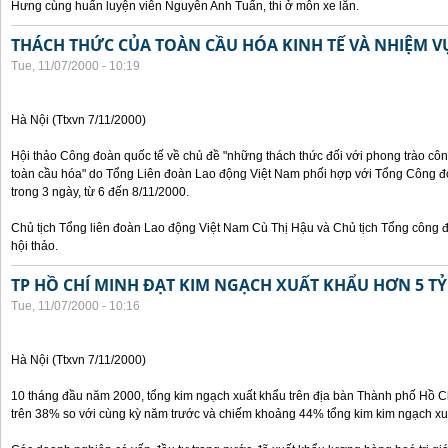
Hưng cùng huấn luyện viên Nguyễn Anh Tuấn, thi ở môn xe lăn.
THÁCH THỨC CỦA TOÀN CẦU HÓA KINH TẾ VÀ NHIỆM 
Tue, 11/07/2000 - 10:19
Hà Nội (Ttxvn 7/11/2000)
Hội thảo Công đoàn quốc tế về chủ đề "những thách thức đối với phong trào công
toàn cầu hóa" do Tổng Liên đoàn Lao động Việt Nam phối hợp với Tổng Công đ
trong 3 ngày, từ 6 đến 8/11/2000.
Chủ tịch Tổng liên đoàn Lao động Việt Nam Cù Thị Hậu và Chủ tịch Tổng công 
hội thảo.
TP HỒ CHÍ MINH ĐẠT KIM NGẠCH XUẤT KHẨU HƠN 5 TỶ
Tue, 11/07/2000 - 10:16
Hà Nội (Ttxvn 7/11/2000)
10 tháng đầu năm 2000, tổng kim ngạch xuất khẩu trên địa bàn Thành phố Hồ Ch
trên 38% so với cùng kỳ năm trước và chiếm khoảng 44% tổng kim kim ngạch xu