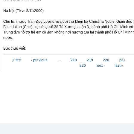
Sat, 11/04/2000 - 21:05
Hà Nội (Ttxvn 5/11/2000)
Chủ tịch nước Trần Đức Lương vừa gửi thư khen bà Christina Noble, Giám đốc T
Foundation (Cncf), trụ sở tại số 38 Tú Xương, quận 3, thành phố Hồ Chí Minh có
Trung tâm hỗ trợ trẻ em cô đơn không nơi nương tựa tại thành phố Hồ Chí Minh v
nước.
Bức thưu viết:
Pages
« first
‹ previous
…
218
219
220
221
226
next ›
last »