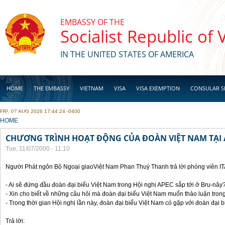
Skip to main content
EMBASSY OF THE
Socialist Republic of
IN THE UNITED STATES OF AMERICA
HOME
THE EMBASSY
VIETNAM
VISA
VISA EXEMPTION
CONSULAR S
FRI, 07 AUG 2026 17:44:24 -0400
BUSINESS
YOU ARE HERE
HOME
CHƯƠNG TRÌNH HOẠT ĐỘNG CỦA ĐOÀN VIỆT NAM TẠI 
Tue, 11/07/2000 - 11:10
Người Phát ngôn Bộ Ngoại giaoViệt Nam Phan Thuý Thanh trả lời phóng viên I
- Ai sẽ đứng đầu đoàn đại biểu Việt Nam trong Hội nghị APEC sắp tới ở Bru-nây
- Xin cho biết về những câu hỏi mà đoàn đại biểu Việt Nam muốn thảo luận tron
- Trong thời gian Hội nghị lần này, đoàn đại biểu Việt Nam có gặp với đoàn đại
Trả lời: