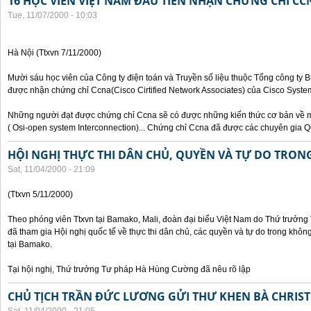
16 HỌC VIÊN VIỆT NAM ĐẦU TIÊN NHẬN CHỨNG CHỈ CC
Tue, 11/07/2000 - 10:03
Hà Nội (Ttxvn 7/11/2000)
Mười sáu học viên của Công ty điện toán và Truyền số liệu thuộc Tổng công ty 
được nhận chứng chỉ Ccna(Cisco Cirtified Network Associates) của Cisco System
Những người đạt được chứng chỉ Ccna sẽ có được những kiến thức cơ bản về m
( Osi-open system Interconnection)... Chứng chỉ Ccna đã được các chuyên gia Q
HỘI NGHỊ THỰC THI DÂN CHỦ, QUYỀN VÀ TỰ DO TRO
Sat, 11/04/2000 - 21:09
(Ttxvn 5/11/2000)
Theo phóng viên Ttxvn tại Bamako, Mali, đoàn đại biểu Việt Nam do Thứ trưở
đã tham gia Hội nghị quốc tế về thực thi dân chủ, các quyền và tự do trong kh
tại Bamako.
Tại hội nghị, Thứ trưởng Tư pháp Hà Hùng Cường đã nêu rõ lập
CHỦ TỊCH TRẦN ĐỨC LƯƠNG GỬI THƯ KHEN BÀ CHRIS