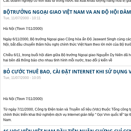
Các doanh nghiệp có vốn đầu tư trong nước đã xuất khẩu lượng hàng hoá trị giá
BỘTRƯỞNG NGOẠI GIAO VIỆT NAM VA AN ĐỘ HỘI ĐÀM
Tue, 11/07/2000 - 10:11
Hà Nội (Ttxvn 7/11/2000)
Ngày 6/11/2000, Bộ trưởng Ngoại giao Cộng hòa ấn Độ Jaswant Singh cùng các 
Nội, bắt đầu chuyến thăm hữu nghị chính thức Việt Nam theo lời mời của Bộ tr
Chiều 6/11, trong buổi hội đàm giữa Bộ trưởng Ngoại giao Nguyễn Dy Niên đã h
hai bên đã thông báo cho nhau tình hình mỗi nước, trao đổi ý kiến về
BỎ CƯỚC THUÊ BAO, CÀI ĐẶT INTERNET KHI SỬ DỤNG 
Tue, 11/07/2000 - 10:05
Hà Nội (Ttxvn 7/11/2000)
Từ ngày 7/11/2000, Công ty Điện toán và Truyền số liệu (Vdc) thuộc Tổng công 
chính thức triển khai thử nghiệm dịch vụ Internet gián tiếp " Gọi Vnn quốc tế" tại
Nam.