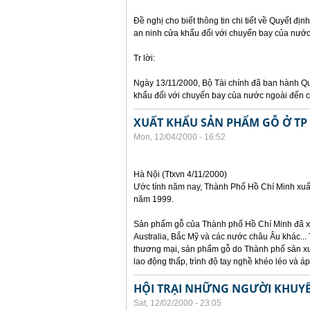
Đề nghị cho biết thông tin chi tiết về Quyết đị
an ninh cửa khẩu đối với chuyến bay của nướ
Tr lời:
Ngày 13/11/2000, Bộ Tài chính đã ban hành Qu
khẩu đối với chuyến bay của nước ngoài đến 
XUẤT KHẨU SẢN PHẨM GỖ Ở TP
Mon, 12/04/2000 - 16:52
Hà Nội (Ttxvn 4/11/2000)
Ước tính năm nay, Thành Phố Hồ Chí Minh xuất
năm 1999.
Sản phẩm gỗ của Thành phố Hồ Chí Minh đã xu
Australia, Bắc Mỹ và các nước châu Âu khác...
thương mại, sản phẩm gỗ do Thành phố sản xuấ
lao động thấp, trình độ tay nghề khéo léo và áp
HỘI TRẠI NHỮNG NGƯỜI KHUYẾ
Sat, 12/02/2000 - 23:05