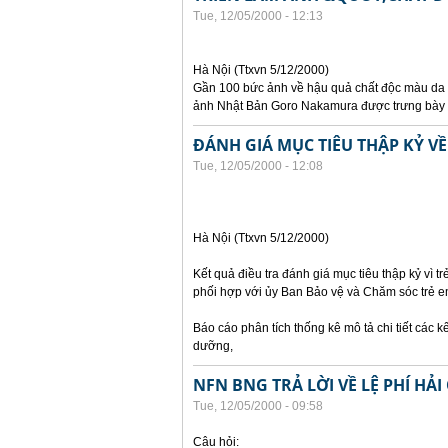
Tue, 12/05/2000 - 12:13
Hà Nội (Ttxvn 5/12/2000)
Gần 100 bức ảnh về hậu quả chất độc màu da c
ảnh Nhật Bản Goro Nakamura được trưng bày tại
ĐÁNH GIÁ MỤC TIÊU THẬP KỶ VỀ
Tue, 12/05/2000 - 12:08
Hà Nội (Ttxvn 5/12/2000)
Kết quả điều tra đánh giá mục tiêu thập kỷ vì
phối hợp với ủy Ban Bảo vệ và Chăm sóc trẻ e
Báo cáo phân tích thống kê mô tả chi tiết các kế
dưỡng,
NFN BNG TRẢ LỜI VỀ LỆ PHÍ HẢ
Tue, 12/05/2000 - 09:58
Câu hỏi: