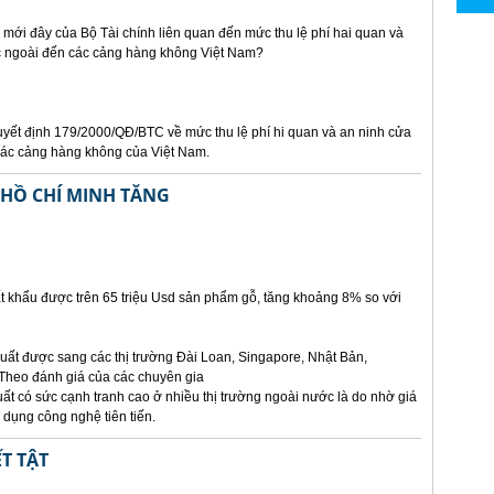
nh mới đây của Bộ Tài chính liên quan đến mức thu lệ phí hai quan và
c ngoài đến các cảng hàng không Việt Nam?
yết định 179/2000/QĐ/BTC về mức thu lệ phí hi quan và an ninh cửa
các cảng hàng không của Việt Nam.
 HỒ CHÍ MINH TĂNG
 khẩu được trên 65 triệu Usd sản phẩm gỗ, tăng khoảng 8% so với
ất được sang các thị trường Đài Loan, Singapore, Nhật Bản,
 Theo đánh giá của các chuyên gia
t có sức cạnh tranh cao ở nhiều thị trường ngoài nước là do nhờ giá
 dụng công nghệ tiên tiến.
T TẬT