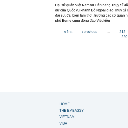
Đại sứ quán Việt Nam tại Liên bang Thụy Sĩ đã
dự của Quốc vụ khanh Bộ Ngoại giao Thụy Sĩ F
đại sứ, đại biện lâm thời, trưởng các cơ quan 
phố Berne cùng đông đảo Việt kiều
Pages
« first
‹ previous
…
212
220
HOME
THE EMBASSY
VIETNAM
VISA