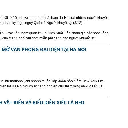
t tật từ 10 tỉnh và thành phố đã tham dự Hội trại những người khuyết
nh, nhân kỷ niệm ngày Quốc tế Người khuyết tật (3/12).
 dịp được đến tham quan khu du lịch Suối Tiên, tham gia các hoạt động
ĩ của thành phố, vui chơi miễn phí dành cho người khuyết tật.
 MỞ VĂN PHÒNG ĐẠI DIỆN TẠI HÀ NỘI
fe International, chi nhánh thuộc Tập đoàn bảo hiểm New York Life
diện tại Hà Nội với chức năng nghiên cứu thị trường và xúc tiến đầu
VẬT BIỂN VÀ BIỂU DIỄN XIẾC CÁ HEO