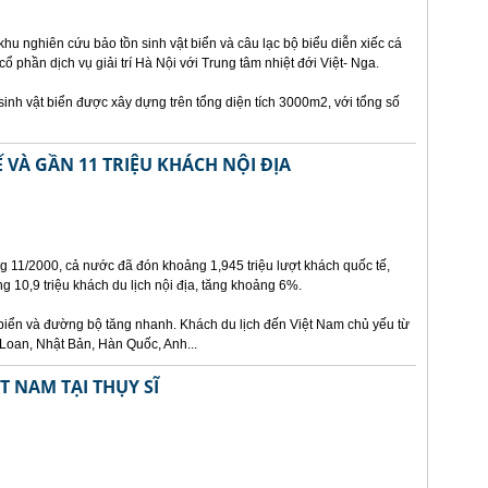
u nghiên cứu bảo tồn sinh vật biển và câu lạc bộ biểu diễn xiếc cá
ổ phần dịch vụ giải trí Hà Nội với Trung tâm nhiệt đới Việt- Nga.
inh vật biển được xây dựng trên tổng diện tích 3000m2, với tổng số
 VÀ GẦN 11 TRIỆU KHÁCH NỘI ĐỊA
g 11/2000, cả nước đã đón khoảng 1,945 triệu lượt khách quốc tế,
 10,9 triệu khách du lịch nội địa, tăng khoảng 6%.
iển và đường bộ tăng nhanh. Khách du lịch đến Việt Nam chủ yếu từ
Loan, Nhật Bản, Hàn Quốc, Anh...
T NAM TẠI THỤY SĨ