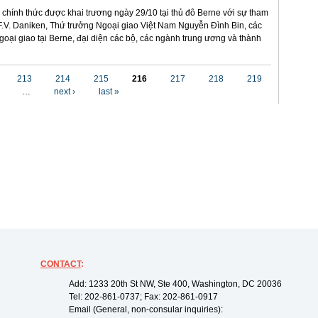
 chính thức được khai trương ngày 29/10 tại thủ đô Berne với sự tham
.V. Daniken, Thứ trưởng Ngoại giao Việt Nam Nguyễn Đình Bin, các
ngoại giao tại Berne, đại diện các bộ, các ngành trung ương và thành
213
214
215
216
217
218
219
…
next ›
last »
CONTACT
:
Add: 1233 20th St NW, Ste 400, Washington, DC 20036
Tel: 202-861-0737; Fax: 202-861-0917
Email (General, non-consular inquiries):