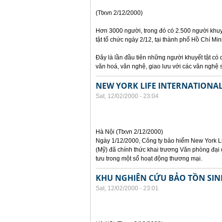
(Ttxvn 2/12/2000)
Hơn 3000 người, trong đó có 2.500 người khuyế
tật tổ chức ngày 2/12, tại thành phố Hồ Chí Mi
Đây là lần đầu tiên những người khuyết tật có
văn hoá, văn nghệ, giao lưu với các văn nghệ s
NEW YORK LIFE INTERNATIONAL
Sat, 12/02/2000 - 23:04
Hà Nội (Ttxvn 2/12/2000)
Ngày 1/12/2000, Công ty bảo hiểm New York Li
(Mỹ) đã chính thức khai trương Văn phòng đại 
tưu trong một số hoạt động thương mại.
KHU NGHIÊN CỨU BẢO TỒN SINH 
Sat, 12/02/2000 - 23:01