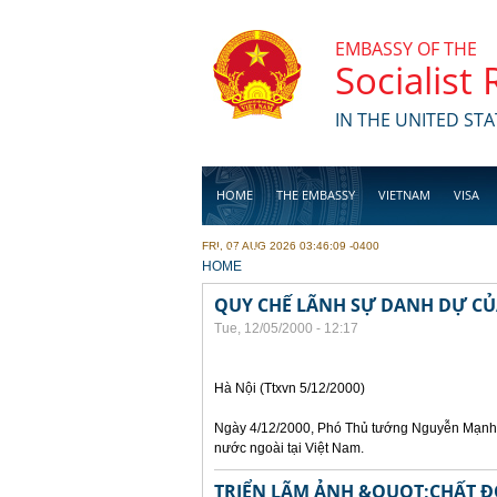
Skip to main content
EMBASSY OF THE
Socialist
IN THE UNITED STA
HOME
THE EMBASSY
VIETNAM
VISA
FRI, 07 AUG 2026 03:46:09 -0400
BUSINESS
YOU ARE HERE
HOME
QUY CHẾ LÃNH SỰ DANH DỰ CỦ
Tue, 12/05/2000 - 12:17
Hà Nội (Ttxvn 5/12/2000)
Ngày 4/12/2000, Phó Thủ tướng Nguyễn Mạnh 
nước ngoài tại Việt Nam.
TRIỂN LÃM ẢNH &QUOT;CHẤT Đ