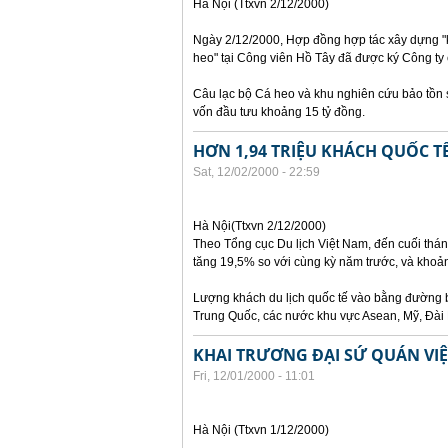
Hà Nội (Ttxvn 2/12/2000)
Ngày 2/12/2000, Hợp đồng hợp tác xây dựng "kh
heo" tại Công viên Hồ Tây đã được ký Công ty c
Câu lạc bộ Cá heo và khu nghiên cứu bảo tồn s
vốn đầu tưu khoảng 15 tỷ đồng.
HƠN 1,94 TRIỆU KHÁCH QUỐC TẾ
Sat, 12/02/2000 - 22:59
Hà Nội(Ttxvn 2/12/2000)
Theo Tổng cục Du lịch Việt Nam, đến cuối thán
tăng 19,5% so với cùng kỳ năm trước, và khoảng
Lượng khách du lịch quốc tế vào bằng đường b
Trung Quốc, các nước khu vực Asean, Mỹ, Đài 
KHAI TRƯƠNG ĐẠI SỨ QUÁN VIỆ
Fri, 12/01/2000 - 11:01
Hà Nội (Ttxvn 1/12/2000)