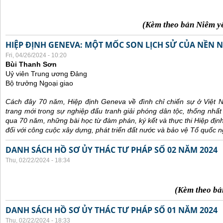
(Kèm theo bản Niêm y
HIỆP ĐỊNH GENEVA: MỘT MỐC SON LỊCH SỬ CỦA NỀN N
Fri, 04/26/2024 - 10:20
Bùi Thanh Sơn
Uỷ viên Trung ương Đảng
Bộ trưởng Ngoại giao
Cách đây 70 năm, Hiệp định Geneva về đình chỉ chiến sự ở Việt 
trang mới trong sự nghiệp đấu tranh giải phóng dân tộc, thống nhất
qua 70 năm, những bài học từ đàm phán, ký kết và thực thi Hiệp địn
đối với công cuộc xây dựng, phát triển đất nước và bảo vệ Tổ quốc n
DANH SÁCH HỒ SƠ ỦY THÁC TƯ PHÁP SỐ 02 NĂM 2024
Thu, 02/22/2024 - 18:34
(Kèm theo bả
DANH SÁCH HỒ SƠ ỦY THÁC TƯ PHÁP SỐ 01 NĂM 2024
Thu, 02/22/2024 - 18:33