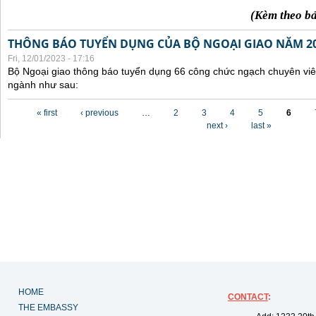
(Kèm theo b
THÔNG BÁO TUYỂN DỤNG CỦA BỘ NGOẠI GIAO NĂM 2
Fri, 12/01/2023 - 17:16
Bộ Ngoại giao thông báo tuyển dụng 66 công chức ngạch chuyên viê
ngành như sau:
Pages
« first
‹ previous
…
2
3
4
5
6
next ›
last »
HOME
CONTACT
:
THE EMBASSY