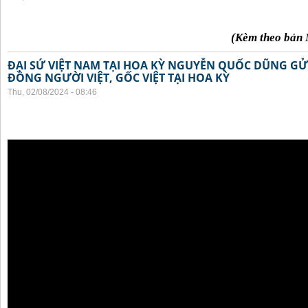
(Kèm theo bản 
ĐẠI SỨ VIỆT NAM TẠI HOA KỲ NGUYỄN QUỐC DŨNG GỬI
ĐỒNG NGƯỜI VIỆT, GỐC VIỆT TẠI HOA KỲ
Thu, 02/08/2024 - 08:46