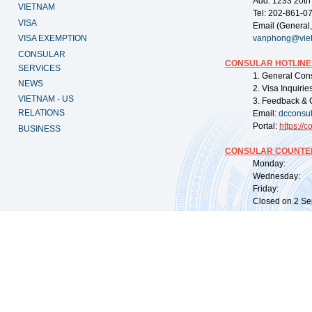
Add: 1233 20th
VIETNAM
Tel: 202-861-0
VISA
Email (General,
VISA EXEMPTION
vanphong@vie
CONSULAR
CONSULAR HOTLINE
SERVICES
1. General Con
NEWS
2. Visa Inquiri
VIETNAM - US
3. Feedback & 
RELATIONS
Email:
dcconsu
Portal:
https://
co
BUSINESS
CONSULAR COUNTER
Monday: 09:
Wednesday: 0
Friday: 09:
Closed on 2 Sep