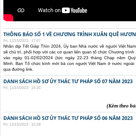
THÔNG BÁO SỐ 1 VỀ CHƯƠNG TRÌNH XUÂN QUÊ HƯƠN
Fri, 12/15/2023 - 17:07
Nhân dịp Tết Giáp Thìn 2024, Ủy ban Nhà nước về người Việt Nam
sẽ chủ trì, phối hợp với các cơ quan liên quan tổ chức Chương trì
vào ngày 01-02/02/2024 (tức ngày 22-23 tháng Chạp năm Qu
Minh. Ban Tổ chức kính mời bà con người Việt Nam ở nước ngoài
qua đường link.
DANH SÁCH HỒ SƠ ỦY THÁC TƯ PHÁP SỐ 07 NĂM 2023
Fri, 12/15/2023 - 15:35
(Kèm theo bả
DANH SÁCH HỒ SƠ ỦY THÁC TƯ PHÁP SỐ 06 NĂM 2023
Fri, 12/15/2023 - 15:29