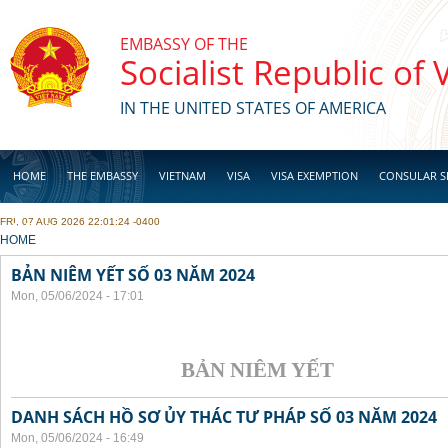
Skip to main content
EMBASSY OF THE
Socialist Republic of
IN THE UNITED STATES OF AMERICA
HOME
THE EMBASSY
VIETNAM
VISA
VISA EXEMPTION
CONSULAR S
FRI, 07 AUG 2026 22:01:24 -0400
BUSINESS
YOU ARE HERE
HOME
BẢN NIÊM YẾT SỐ 03 NĂM 2024
Mon, 05/06/2024 - 17:01
BẢN NIÊM YẾT
DANH SÁCH HỒ SƠ ỦY THÁC TƯ PHÁP SỐ 03 NĂM 2024
Mon, 05/06/2024 - 16:49