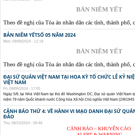
BẢN NIÊM YẾT
Theo đề nghị của Tòa án nhân dân các tỉnh, thành phố, c
BẢN NIÊM YẾTSỐ 05 NĂM 2024
Mon, 09/09/2024 - 12:18
BẢN NIÊM YẾT
Theo đề nghị của Tòa án nhân dân các tỉnh, thành phố, c
ĐẠI SỨ QUÁN VIỆT NAM TẠI HOA KỲ TỔ CHỨC LỄ KỶ N
VIỆT NAM
Fri, 09/06/2024 - 17:05
Ngày 5/9, tại Nhà Việt Nam tại thủ đô Washington DC, Đại sứ quán Việt Nam tạ
niệm 79 năm Quốc khánh nước Cộng hòa Xã hội Chủ nghĩa Việt Nam (2/9/1945 -
CẢNH BÁO THỨ 4: VỀ HÀNH VI MẠO DANH ĐẠI SỨ QU
ĐẢO
Thu, 08/15/2024 - 09:46
CẢNH BÁO – KHUYẾN CÁO
ALERT & WARNING