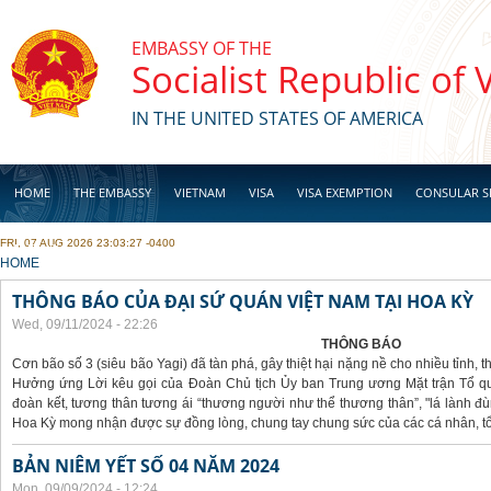
Skip to main content
EMBASSY OF THE
Socialist Republic of
IN THE UNITED STATES OF AMERICA
HOME
THE EMBASSY
VIETNAM
VISA
VISA EXEMPTION
CONSULAR S
FRI, 07 AUG 2026 23:03:27 -0400
BUSINESS
YOU ARE HERE
HOME
THÔNG BÁO CỦA ĐẠI SỨ QUÁN VIỆT NAM TẠI HOA KỲ
Wed, 09/11/2024 - 22:26
THÔNG BÁO
Cơn bão số 3 (siêu bão Yagi) đã tàn phá, gây thiệt hại nặng nề cho nhiều tỉnh,
Hưởng ứng Lời kêu gọi của Đoàn Chủ tịch Ủy ban Trung ương Mặt trận Tổ qu
đoàn kết, tương thân tương ái “thương người như thể thương thân”, "lá lành đù
Hoa Kỳ mong nhận được sự đồng lòng, chung tay chung sức của các cá nhân, tổ
BẢN NIÊM YẾT SỐ 04 NĂM 2024
Mon, 09/09/2024 - 12:24