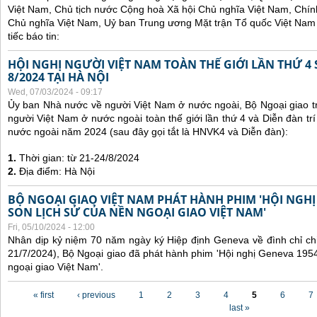
Việt Nam, Chủ tịch nước Cộng hoà Xã hội Chủ nghĩa Việt Nam, Chí
Chủ nghĩa Việt Nam, Uỷ ban Trung ương Mặt trận Tổ quốc Việt Nam 
tiếc báo tin:
HỘI NGHỊ NGƯỜI VIỆT NAM TOÀN THẾ GIỚI LẦN THỨ 4 
8/2024 TẠI HÀ NỘI
Wed, 07/03/2024 - 09:17
Ủy ban Nhà nước về người Việt Nam ở nước ngoài, Bộ Ngoại giao tr
người Việt Nam ở nước ngoài toàn thế giới lần thứ 4 và Diễn đàn tr
nước ngoài năm 2024 (sau đây gọi tắt là HNVK4 và Diễn đàn):
1.
Thời gian: từ 21-24/8/2024
2.
Địa điểm: Hà Nội
BỘ NGOẠI GIAO VIỆT NAM PHÁT HÀNH PHIM 'HỘI NGHỊ
SON LỊCH SỬ CỦA NỀN NGOẠI GIAO VIỆT NAM'
Fri, 05/10/2024 - 12:00
Nhân dịp kỷ niệm 70 năm ngày ký Hiệp định Geneva về đình chỉ ch
21/7/2024), Bộ Ngoại giao đã phát hành phim 'Hội nghị Geneva 1954
ngoại giao Việt Nam'.
Pages
« first
‹ previous
1
2
3
4
5
6
7
last »