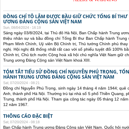
ĐỒNG CHÍ TÔ LÂM ĐƯỢC BẦU GIỮ CHỨC TỔNG BÍ THƯ
ƯƠNG ĐẢNG CỘNG SẢN VIỆT NAM
Sun, 08/04/2024 - 16:19
Sáng ngày 03/8/2024, tại Thủ đô Hà Nội, Ban Chấp hành Trung ương
thiệu nhân sự và bầu đồng chí Tổng Bí thư Ban Chấp hành Trung 
Phạm Minh Chính, Uỷ viên Bộ Chính trị, Thủ tướng Chính phủ thay 
nghị. Hội nghị đã thống nhất rất cao với số phiếu tuyệt đối 100% 
Chính trị, Chủ tịch nước Cộng hoà xã hội chủ nghĩa Việt Nam giữ 
Trung ương Đảng Cộng sản Việt Nam khoá XIII.
TÓM TẮT TIỂU SỬ ĐỒNG CHÍ NGUYỄN PHÚ TRỌNG, TỔN
HÀNH TRUNG ƯƠNG ĐẢNG CỘNG SẢN VIỆT NAM
Sat, 07/20/2024 - 08:21
Đồng chí Nguyễn Phú Trọng, sinh ngày 14 tháng 4 năm 1944; quê 
Anh, thành phố Hà Nội. Thường trú tại nhà số 5 phố Thiền Quang,
Trưng, thành phố Hà Nội. Tham gia công tác ngày 05 tháng 12 năm
12 năm 1967.
THÔNG CÁO ĐẶC BIỆT
Sat, 07/20/2024 - 08:18
Ban Chấp hành Trung ương Đảng Cộng sản Việt Nam, Quốc hội nướ