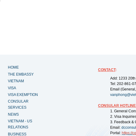
HOME
CONTACT
:
THE EMBASSY
Add: 1233 20th
VIETNAM
Tel: 202-861-0
VISA
Email (General,
VISA EXEMPTION
vanphong@vie
CONSULAR
CONSULAR HOTLINE
SERVICES
1. General Con
NEWS
2. Visa Inquiri
VIETNAM - US
3. Feedback & 
RELATIONS
Email:
dcconsu
Portal:
https://
co
BUSINESS