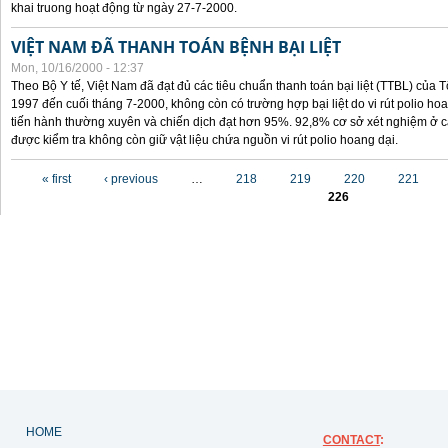
khai truong hoạt động từ ngày 27-7-2000.
VIỆT NAM ĐÃ THANH TOÁN BỆNH BẠI LIỆT
Mon, 10/16/2000 - 12:37
Theo Bộ Y tế, Việt Nam đã đạt đủ các tiêu chuẩn thanh toán bại liệt (TTBL) của Tổ
1997 đến cuối tháng 7-2000, không còn có trường hợp bại liệt do vi rút polio h
tiến hành thường xuyên và chiến dịch đạt hơn 95%. 92,8% cơ sở xét nghiệm ở cá
được kiểm tra không còn giữ vật liệu chứa nguồn vi rút polio hoang dại.
Pages
« first
‹ previous
…
218
219
220
221
226
HOME
CONTACT
: