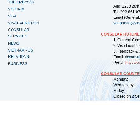
THE EMBASSY
Add: 1233 20th
VIETNAM
Tel: 202-861-0
VISA
Email (General,
VISA EXEMPTION
vanphong@vie
CONSULAR
CONSULAR HOTLINE
SERVICES
1. General Con
NEWS
2. Visa Inquiri
VIETNAM - US
3. Feedback & 
RELATIONS
Email:
dcconsu
Portal:
https://
co
BUSINESS
CONSULAR COUNTER
Monday: 09:
Wednesday: 0
Friday: 09:
Closed on 2 Sep