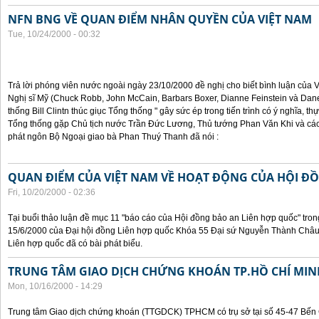
NFN BNG VỀ QUAN ĐIỂM NHÂN QUYỀN CỦA VIỆT NAM
Tue, 10/24/2000 - 00:32
Trả lời phóng viên nước ngoài ngày 23/10/2000 đề nghị cho biết bình luận của
Nghị sĩ Mỹ (Chuck Robb, John McCain, Barbars Boxer, Dianne Feinstein và Dan
thống Bill Clintn thúc giục Tổng thống " gây sức ép trong tiến trình có ý nghĩa, t
Tổng thống gặp Chủ tịch nước Trần Đức Lương, Thủ tướng Phan Văn Khi và cá
phát ngôn Bộ Ngoại giao bà Phan Thuý Thanh đã nói :
QUAN ĐIỂM CỦA VIỆT NAM VỀ HOẠT ĐỘNG CỦA HỘI Đ
Fri, 10/20/2000 - 02:36
Tại buổi thảo luận đề mục 11 "báo cáo của Hội đồng bảo an Liên hợp quốc" tron
15/6/2000 của Đại hội đồng Liên hợp quốc Khóa 55 Đại sứ Nguyễn Thành Châu, 
Liên hợp quốc đã có bài phát biểu.
TRUNG TÂM GIAO DỊCH CHỨNG KHOÁN TP.HỒ CHÍ MIN
Mon, 10/16/2000 - 14:29
Trung tâm Giao dịch chứng khoán (TTGDCK) TPHCM có trụ sở tại số 45-47 Bến