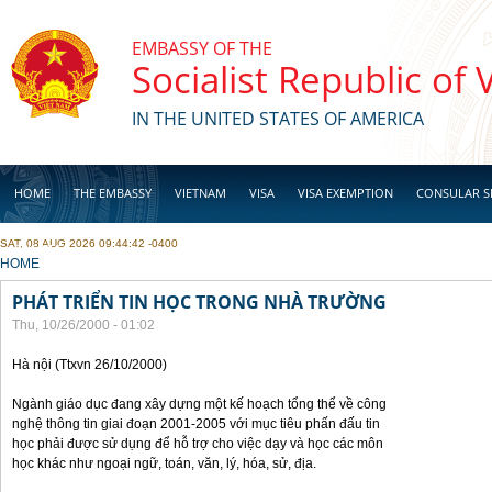
Skip to main content
EMBASSY OF THE
Socialist Republic of
IN THE UNITED STATES OF AMERICA
HOME
THE EMBASSY
VIETNAM
VISA
VISA EXEMPTION
CONSULAR S
SAT, 08 AUG 2026 09:44:42 -0400
BUSINESS
YOU ARE HERE
HOME
PHÁT TRIỂN TIN HỌC TRONG NHÀ TRƯỜNG
Thu, 10/26/2000 - 01:02
Hà nội (Ttxvn 26/10/2000)
Ngành giáo dục đang xây dựng một kế hoạch tổng thể về công
nghệ thông tin giai đoạn 2001-2005 với mục tiêu phấn đấu tin
học phải được sử dụng để hỗ trợ cho việc dạy và học các môn
học khác như ngoại ngữ, toán, văn, lý, hóa, sử, địa.