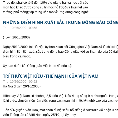
Theo đó, phải có từ 5 đến 10% giờ giảng bài và học bài các
môn học khác được công cụ tin học hỗ trợ; đưa Internet vào
trường phổ thông; tập trung đào tạo về ứng dụng công nghệ
NHỮNG ĐIỂN HÌNH XUẤT SẮC TRONG ĐỒNG BÀO CÔNG
Thu, 10/26/2000 - 00:58
(Ttxvn 26/10/2000)
Ngày 25/10/2000, tại Hà Nội, ủy ban đoàn kết Công giáo Việt Nam đã tổ chức H
điển hình tiên tiến xuất sắc trong đồng bào Công giáo với sự tham dự của 95 đại b
biểu trong cả nước.
Uy ban đoàn kết Công giáo Việt Nam đã nêu bật
TRÍ THỨC VIỆT KIỀU -THẾ MẠNH CỦA VIỆT NAM
Thu, 10/26/2000 - 00:52
Hà Nội (Ttxvn 26/10/2000)
Hiện nay Việt Nam có khoảng 2,5 triệu Việt kiều đang sống ở nước ngoài, trong đ
là trí thức, chuyên viên làm việc trong các ngành kinh tế, kỹ nghệ cao của các nướ
Tiến sĩ Nguyễn Văn Hào, một nhân sĩ Việt kiều nổi tiếng ở Australia đã nhận địn
viên Thông tấn xã Việt Nam ngày 25/10, tại Sydney.